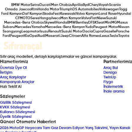
BMW Motor
Setra
Ducati
Man Otobüs
Aprilia
Byd
Chery
Voyah
Scania
Omoda Jaecoo
Ktm
Honda Motor
Triumph
DS Automobiles
Volkswagen
Togg
Ford Kamyon
Daf Kamyon
Skoda
Fest
Kawasaki
Volvo Kamyon
Land Rover
Hyundai
CFMOTO
Seres
Hongqı
Iveco
Man Kamyon
Volvo
Fiat
Nieve
Suzuki
Mercedes-Benz Otobüs
Skywell
Honda
BMW
Bentley
DFSK
Seat
Mini
MG
Maxus
Subaru
Mercedes
Yamaha
Mercedes-Benz Kamyon
Yudo
Peugeot Motor
Nissan
Ssangyong
Leapmotor
Isuzu
Renault
Suzuki Motor
Dacia
Cupra
Gazelle
Porsche
Ford
Peugeot
Kia
Opel
Audi
Maserati
Jeep
Citroen
Alfa Romeo
Lexus
Tesla
Toyota
Sıfır araç modelleri, detaylı karşılaştırmalar ve güncel kampanyalar.
Hizmetlerimiz
Partnerlerimiz
Ücretsiz Üye Ol
Araç Bul
İletişim
Dersigo
Araç Karşılaştır
TwinUp
Kampanyalı Araçlar
Fiygo
Hızlı Teklif Al
İhalemetrik
İhale arama
Sözleşmeler
Gizlilik Sözleşmesi
KVKK Sözleşmesi
Kullanıcı Sözleşmesi
Üyelik Sözleşmesi
Güncel Otomotiv Haberleri
2026 MotoGP Heyecanı Tam Gaz Devam Ediyor: Yarış Takvimi, Yayın Kanalı