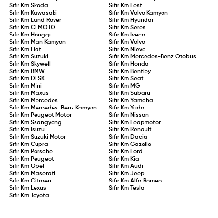
Sıfır Km
Skoda
Sıfır Km
Fest
Sıfır Km
Kawasaki
Sıfır Km
Volvo Kamyon
Sıfır Km
Land Rover
Sıfır Km
Hyundai
Sıfır Km
CFMOTO
Sıfır Km
Seres
Sıfır Km
Hongqı
Sıfır Km
Iveco
Sıfır Km
Man Kamyon
Sıfır Km
Volvo
Sıfır Km
Fiat
Sıfır Km
Nieve
Sıfır Km
Suzuki
Sıfır Km
Mercedes-Benz Otobüs
Sıfır Km
Skywell
Sıfır Km
Honda
Sıfır Km
BMW
Sıfır Km
Bentley
Sıfır Km
DFSK
Sıfır Km
Seat
Sıfır Km
Mini
Sıfır Km
MG
Sıfır Km
Maxus
Sıfır Km
Subaru
Sıfır Km
Mercedes
Sıfır Km
Yamaha
Sıfır Km
Mercedes-Benz Kamyon
Sıfır Km
Yudo
Sıfır Km
Peugeot Motor
Sıfır Km
Nissan
Sıfır Km
Ssangyong
Sıfır Km
Leapmotor
Sıfır Km
Isuzu
Sıfır Km
Renault
Sıfır Km
Suzuki Motor
Sıfır Km
Dacia
Sıfır Km
Cupra
Sıfır Km
Gazelle
Sıfır Km
Porsche
Sıfır Km
Ford
Sıfır Km
Peugeot
Sıfır Km
Kia
Sıfır Km
Opel
Sıfır Km
Audi
Sıfır Km
Maserati
Sıfır Km
Jeep
Sıfır Km
Citroen
Sıfır Km
Alfa Romeo
Sıfır Km
Lexus
Sıfır Km
Tesla
Sıfır Km
Toyota