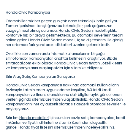
Honda Civic Kampanyası
Otomobillerimiz her geçen gün çok daha teknolojik hale geliyor.
Zaman içerisinde tanıştığımız bu teknolojiler, pek çoğumuzun
vazgeçilmezi olmuş durumda.
Honda Civic Sedan
modeli, şıklık,
konfor ve hızı bir araya getirmektedir. Bu otomobil severlerin tercihi
haline gelen Honda Civic Sedan modeli, iç ve dış tasarımı ile girdiği
her ortamda fark yaratarak, dikkatleri üzerine çekmektedir.
Özellikle son zamanlarda internet kullanıcılarının birçoğu
sıfır
otomobil kampanyaları
anahtar kelimesini araştırıyor. Biz de
sifiraracal.com ekibi olarak
Honda Civic Sedan fiyatı
nı, özelliklerini
ve kampanyalarını araştırıp sizler için sitemize ekliyoruz.
Sıfır Araç Satış Kampanyaları Sunuyoruz
Honda Civic Sedan kampanyası
hakkında otomobil kullanıcılarını
fazlasıyla tatmin eden uygun ödeme koşulları, %0 faizli kredi
kampanyaları ve finans olanaklarına dair bilgiler aylık güncellenen
veriler ışığında sitemiz üzerinden ulaşabilirsiniz.
Honda Civic Sedan
kampanyaları
nı her ay düzenli olarak siz değerli otomobil severler ile
paylaşıyoruz.
Sıfır km
Honda modelleri
için sunulan cazip satış kampanyaları, kredi
imkânları ve fiyat indirimlerine sitemiz üzerinden ulaşabilir,
güncel
Honda fiyat listesi
ni sitemiz üzerinden inceleyebilirsiniz.