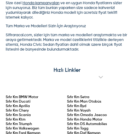
Size özel
Honda kampanyaları
ve en uygun
Honda fiyatları
nı sizler
için sunuyoruz. Biz tüm bunları yaparken size sadece kahvenizi
yudumlayarak dilediğiniz Honda modeli için ücretsiz fiyat teklifi
istemek kalıyor.
Tüm Marka ve Modelleri Sizin İçin Araştırıyoruz
Sifiraracal.com, sizler için tüm marka ve modelleri araştırmakta ve bir
araya getirmektedir. Marka ve model özelliklerini titizlikle derleyen
sitemiz,
Honda Civic Sedan fiyatları
dahil olmak üzere birçok fiyat
listesini de bünyesinde bulundurmaktadır.
Hızlı Linkler
Sıfır Km
BMW Motor
Sıfır Km
Setra
Sıfır Km
Ducati
Sıfır Km
Man Otobüs
Sıfır Km
Aprilia
Sıfır Km
Byd
Sıfır Km
Chery
Sıfır Km
Voyah
Sıfır Km
Scania
Sıfır Km
Omoda Jaecoo
Sıfır Km
Ktm
Sıfır Km
Honda Motor
Sıfır Km
Triumph
Sıfır Km
DS Automobiles
Sıfır Km
Volkswagen
Sıfır Km
Togg
Sıfır Km
Ford Kamyon
Sıfır Km
Daf Kamyon