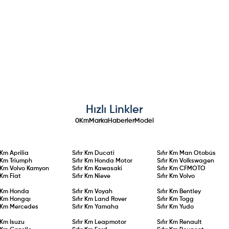
Hızlı Linkler
0Km
Marka
Haberler
Model
r Km
Aprilia
Sıfır Km
Ducati
Sıfır Km
Man Otobüs
r Km
Triumph
Sıfır Km
Honda Motor
Sıfır Km
Volkswagen
r Km
Volvo Kamyon
Sıfır Km
Kawasaki
Sıfır Km
CFMOTO
r Km
Fiat
Sıfır Km
Nieve
Sıfır Km
Volvo
r Km
Honda
Sıfır Km
Voyah
Sıfır Km
Bentley
r Km
Hongqı
Sıfır Km
Land Rover
Sıfır Km
Togg
r Km
Mercedes
Sıfır Km
Yamaha
Sıfır Km
Yudo
r Km
Isuzu
Sıfır Km
Leapmotor
Sıfır Km
Renault