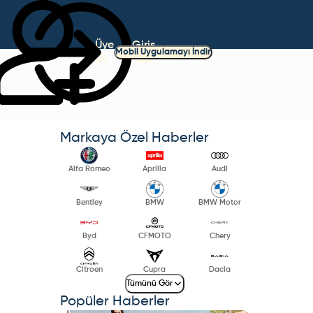
Üye
Giriş
Mobil Uygulamayı İndir
Ol
Yap
Markaya Özel Haberler
Alfa Romeo
Aprilia
Audi
Bentley
BMW
BMW Motor
Byd
CFMOTO
Chery
Citroen
Cupra
Dacia
Tümünü Gör
Popüler Haberler