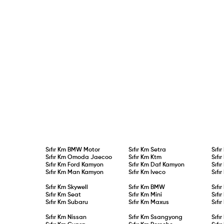
Sıfır Km
BMW Motor
Sıfır Km
Setra
Sıfı
Sıfır Km
Omoda Jaecoo
Sıfır Km
Ktm
Sıfı
Sıfır Km
Ford Kamyon
Sıfır Km
Daf Kamyon
Sıfı
Sıfır Km
Man Kamyon
Sıfır Km
Iveco
Sıfı
Sıfır Km
Skywell
Sıfır Km
BMW
Sıfı
Sıfır Km
Seat
Sıfır Km
Mini
Sıfı
Sıfır Km
Subaru
Sıfır Km
Maxus
Sıfı
Sıfır Km
Nissan
Sıfır Km
Ssangyong
Sıfı