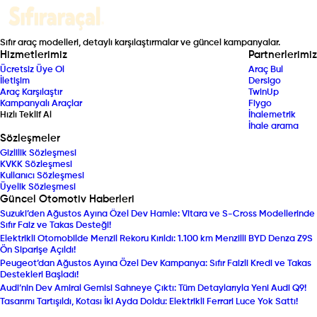
Sıfır araç modelleri, detaylı karşılaştırmalar ve güncel kampanyalar.
Hizmetlerimiz
Partnerlerimiz
Ücretsiz Üye Ol
Araç Bul
İletişim
Dersigo
Araç Karşılaştır
TwinUp
Kampanyalı Araçlar
Fiygo
Hızlı Teklif Al
İhalemetrik
İhale arama
Sözleşmeler
Gizlilik Sözleşmesi
KVKK Sözleşmesi
Kullanıcı Sözleşmesi
Üyelik Sözleşmesi
Güncel Otomotiv Haberleri
Suzuki’den Ağustos Ayına Özel Dev Hamle: Vitara ve S-Cross Modellerinde
Sıfır Faiz ve Takas Desteği!
Elektrikli Otomobilde Menzil Rekoru Kırıldı: 1.100 km Menzilli BYD Denza Z9S
Ön Siparişe Açıldı!
Peugeot’dan Ağustos Ayına Özel Dev Kampanya: Sıfır Faizli Kredi ve Takas
Destekleri Başladı!
Audi’nin Dev Amiral Gemisi Sahneye Çıktı: Tüm Detaylarıyla Yeni Audi Q9!
Tasarımı Tartışıldı, Kotası İki Ayda Doldu: Elektrikli Ferrari Luce Yok Sattı!