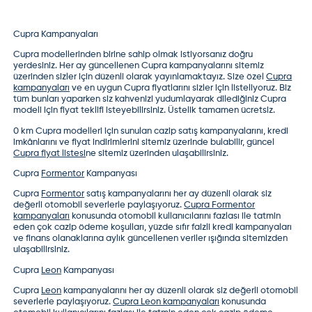
Cupra Kampanyaları
Cupra modelleri
nden birine sahip olmak istiyorsanız doğru
yerdesiniz. Her ay güncellenen Cupra kampanyalarını sitemiz
üzerinden sizler için düzenli olarak yayınlamaktayız. Size özel
Cupra
kampanyaları
ve en uygun
Cupra fiyatları
nı sizler için listeliyoruz. Biz
tüm bunları yaparken siz kahvenizi yudumlayarak dilediğiniz Cupra
modeli için fiyat teklifi isteyebilirsiniz. Üstelik tamamen ücretsiz.
0 km Cupra modelleri
için sunulan cazip satış kampanyalarını, kredi
imkânlarını ve fiyat indirimlerini sitemiz üzerinde bulabilir, güncel
Cupra fiyat listesi
ne sitemiz üzerinden ulaşabilirsiniz.
Cupra
Formentor
Kampanyası
Cupra
Formentor
satış kampanyalarını her ay düzenli olarak siz
değerli otomobil severlerle paylaşıyoruz.
Cupra Formentor
kampanyaları
konusunda otomobil kullanıcılarını fazlası ile tatmin
eden çok cazip ödeme koşulları, yüzde sıfır faizli kredi kampanyaları
ve finans olanaklarına aylık güncellenen veriler ışığında sitemizden
ulaşabilirsiniz.
Cupra
Leon
Kampanyası
Cupra
Leon
kampanyalarını her ay düzenli olarak siz değerli otomobil
severlerle paylaşıyoruz.
Cupra Leon kampanyaları
konusunda