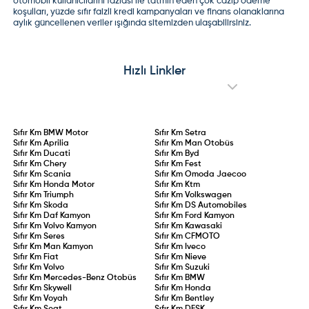
otomobil kullanıcılarını fazlası ile tatmin eden çok cazip ödeme
koşulları, yüzde sıfır faizli kredi kampanyaları ve finans olanaklarına
aylık güncellenen veriler ışığında sitemizden ulaşabilirsiniz.
Hızlı Linkler
Sıfır Km
BMW Motor
Sıfır Km
Setra
Sıfır Km
Aprilia
Sıfır Km
Man Otobüs
Sıfır Km
Ducati
Sıfır Km
Byd
Sıfır Km
Chery
Sıfır Km
Fest
Sıfır Km
Scania
Sıfır Km
Omoda Jaecoo
Sıfır Km
Honda Motor
Sıfır Km
Ktm
Sıfır Km
Triumph
Sıfır Km
Volkswagen
Sıfır Km
Skoda
Sıfır Km
DS Automobiles
Sıfır Km
Daf Kamyon
Sıfır Km
Ford Kamyon
Sıfır Km
Volvo Kamyon
Sıfır Km
Kawasaki
Sıfır Km
Seres
Sıfır Km
CFMOTO
Sıfır Km
Man Kamyon
Sıfır Km
Iveco
Sıfır Km
Fiat
Sıfır Km
Nieve
Sıfır Km
Volvo
Sıfır Km
Suzuki
Sıfır Km
Mercedes-Benz Otobüs
Sıfır Km
BMW
Sıfır Km
Skywell
Sıfır Km
Honda
Sıfır Km
Voyah
Sıfır Km
Bentley
Sıfır Km
Seat
Sıfır Km
DFSK