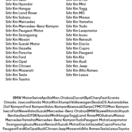
Sıfır Km
Hyundai
Sıfır Km
Mini
Sıfır Km
Hongqı
Sıfır Km
Togg
Sıfır Km
Land Rover
Sıfır Km
MG
Sıfır Km
Subaru
Sıfır Km
Maxus
Sıfır Km
Mercedes
Sıfır Km
Yamaha
Sıfır Km
Mercedes-Benz Kamyon
Sıfır Km
Yudo
Sıfır Km
Peugeot Motor
Sıfır Km
Leapmotor
Sıfır Km
Ssangyong
Sıfır Km
Isuzu
Sıfır Km
Nissan
Sıfır Km
Renault
Sıfır Km
Suzuki Motor
Sıfır Km
Dacia
Sıfır Km
Gazelle
Sıfır Km
Cupra
Sıfır Km
Porsche
Sıfır Km
Peugeot
Sıfır Km
Ford
Sıfır Km
Kia
Sıfır Km
Opel
Sıfır Km
Audi
Sıfır Km
Citroen
Sıfır Km
Jeep
Sıfır Km
Maserati
Sıfır Km
Alfa Romeo
Sıfır Km
Tesla
Sıfır Km
Lexus
Sıfır Km
Toyota
BMW Motor
Setra
Aprilia
Man Otobüs
Ducati
Byd
Chery
Fest
Scania
Omoda Jaecoo
Honda Motor
Ktm
Triumph
Volkswagen
Skoda
DS Automobiles
Daf Kamyon
Ford Kamyon
Volvo Kamyon
Kawasaki
Seres
CFMOTO
Man Kamyon
Iveco
Fiat
Nieve
Volvo
Suzuki
Mercedes-Benz Otobüs
BMW
Skywell
Honda
Voyah
Bentley
Seat
DFSK
Hyundai
Mini
Hongqı
Togg
Land Rover
MG
Subaru
Maxus
Mercedes
Yamaha
Mercedes-Benz Kamyon
Yudo
Peugeot Motor
Leapmotor
Ssangyong
Isuzu
Nissan
Renault
Suzuki Motor
Dacia
Gazelle
Cupra
Porsche
Peugeot
Ford
Kia
Opel
Audi
Citroen
Jeep
Maserati
Alfa Romeo
Tesla
Lexus
Toyota