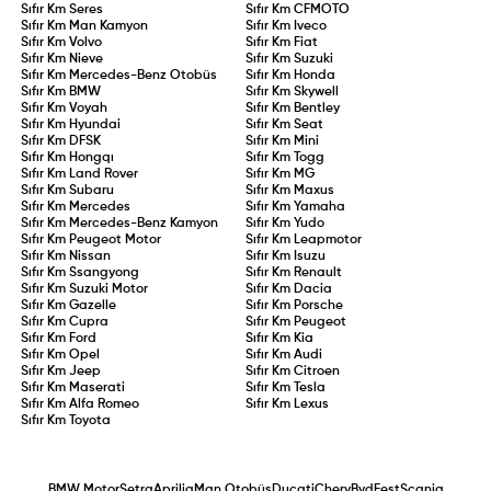
Sıfır Km
Seres
Sıfır Km
CFMOTO
Sıfır Km
Man Kamyon
Sıfır Km
Iveco
Sıfır Km
Volvo
Sıfır Km
Fiat
Sıfır Km
Nieve
Sıfır Km
Suzuki
Sıfır Km
Mercedes-Benz Otobüs
Sıfır Km
Honda
Sıfır Km
BMW
Sıfır Km
Skywell
Sıfır Km
Voyah
Sıfır Km
Bentley
Sıfır Km
Hyundai
Sıfır Km
Seat
Sıfır Km
DFSK
Sıfır Km
Mini
Sıfır Km
Hongqı
Sıfır Km
Togg
Sıfır Km
Land Rover
Sıfır Km
MG
Sıfır Km
Subaru
Sıfır Km
Maxus
Sıfır Km
Mercedes
Sıfır Km
Yamaha
Sıfır Km
Mercedes-Benz Kamyon
Sıfır Km
Yudo
Sıfır Km
Peugeot Motor
Sıfır Km
Leapmotor
Sıfır Km
Nissan
Sıfır Km
Isuzu
Sıfır Km
Ssangyong
Sıfır Km
Renault
Sıfır Km
Suzuki Motor
Sıfır Km
Dacia
Sıfır Km
Gazelle
Sıfır Km
Porsche
Sıfır Km
Cupra
Sıfır Km
Peugeot
Sıfır Km
Ford
Sıfır Km
Kia
Sıfır Km
Opel
Sıfır Km
Audi
Sıfır Km
Jeep
Sıfır Km
Citroen
Sıfır Km
Maserati
Sıfır Km
Tesla
Sıfır Km
Alfa Romeo
Sıfır Km
Lexus
Sıfır Km
Toyota
BMW Motor
Setra
Aprilia
Man Otobüs
Ducati
Chery
Byd
Fest
Scania