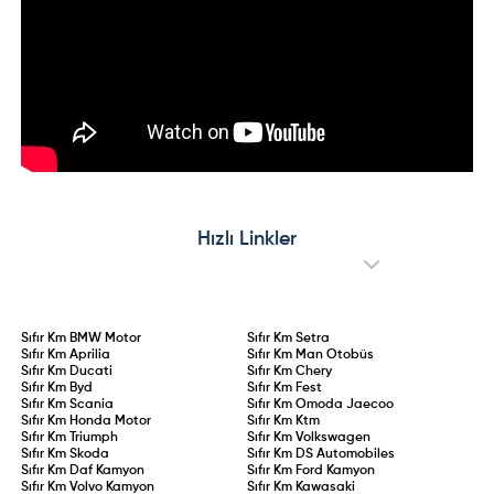
Hızlı Linkler
Sıfır Km
BMW Motor
Sıfır Km
Setra
Sıfır Km
Aprilia
Sıfır Km
Man Otobüs
Sıfır Km
Ducati
Sıfır Km
Chery
Sıfır Km
Byd
Sıfır Km
Fest
Sıfır Km
Scania
Sıfır Km
Omoda Jaecoo
Sıfır Km
Honda Motor
Sıfır Km
Ktm
Sıfır Km
Triumph
Sıfır Km
Volkswagen
Sıfır Km
Skoda
Sıfır Km
DS Automobiles
Sıfır Km
Daf Kamyon
Sıfır Km
Ford Kamyon
Sıfır Km
Volvo Kamyon
Sıfır Km
Kawasaki