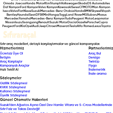
Omoda Jaecoo
Honda Motor
Ktm
Triumph
Volkswagen
Skoda
DS Automobiles
Daf Kamyon
Ford Kamyon
Volvo Kamyon
Kawasaki
Seres
CFMOTO
Man Kamyon
Iveco
Volvo
Fiat
Nieve
Suzuki
Mercedes-Benz Otobüs
Honda
BMW
Skywell
Voyah
Bentley
Hyundai
Seat
DFSK
Mini
Hongqı
Togg
Land Rover
MG
Subaru
Maxus
Mercedes
Yamaha
Mercedes-Benz Kamyon
Yudo
Peugeot Motor
Leapmotor
Nissan
Isuzu
Ssangyong
Renault
Suzuki Motor
Dacia
Gazelle
Porsche
Cupra
Peugeot
Ford
Kia
Opel
Audi
Jeep
Citroen
Maserati
Tesla
Alfa Romeo
Lexus
Toyota
Sıfır araç modelleri, detaylı karşılaştırmalar ve güncel kampanyalar.
Hizmetlerimiz
Partnerlerimiz
Ücretsiz Üye Ol
Araç Bul
İletişim
Dersigo
Araç Karşılaştır
TwinUp
Kampanyalı Araçlar
Fiygo
Hızlı Teklif Al
İhalemetrik
İhale arama
Sözleşmeler
Gizlilik Sözleşmesi
KVKK Sözleşmesi
Kullanıcı Sözleşmesi
Üyelik Sözleşmesi
Güncel Otomotiv Haberleri
Suzuki’den Ağustos Ayına Özel Dev Hamle: Vitara ve S-Cross Modellerinde
Sıfır Faiz ve Takas Desteği!