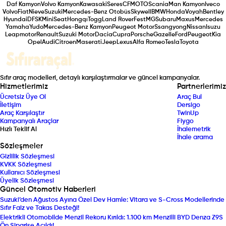
Daf Kamyon
Volvo Kamyon
Kawasaki
Seres
CFMOTO
Scania
Man Kamyon
Iveco
Volvo
Fiat
Nieve
Suzuki
Mercedes-Benz Otobüs
Skywell
BMW
Honda
Voyah
Bentley
Hyundai
DFSK
Mini
Seat
Hongqı
Togg
Land Rover
Fest
MG
Subaru
Maxus
Mercedes
Yamaha
Yudo
Mercedes-Benz Kamyon
Peugeot Motor
Ssangyong
Nissan
Isuzu
Leapmotor
Renault
Suzuki Motor
Dacia
Cupra
Porsche
Gazelle
Ford
Peugeot
Kia
Opel
Audi
Citroen
Maserati
Jeep
Lexus
Alfa Romeo
Tesla
Toyota
Sıfır araç modelleri, detaylı karşılaştırmalar ve güncel kampanyalar.
Hizmetlerimiz
Partnerlerimiz
Ücretsiz Üye Ol
Araç Bul
İletişim
Dersigo
Araç Karşılaştır
TwinUp
Kampanyalı Araçlar
Fiygo
Hızlı Teklif Al
İhalemetrik
İhale arama
Sözleşmeler
Gizlilik Sözleşmesi
KVKK Sözleşmesi
Kullanıcı Sözleşmesi
Üyelik Sözleşmesi
Güncel Otomotiv Haberleri
Suzuki’den Ağustos Ayına Özel Dev Hamle: Vitara ve S-Cross Modellerinde
Sıfır Faiz ve Takas Desteği!
Elektrikli Otomobilde Menzil Rekoru Kırıldı: 1.100 km Menzilli BYD Denza Z9S
Ön Siparişe Açıldı!