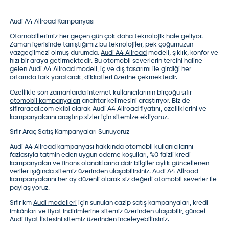
Audi A4 Allroad Kampanyası
Otomobillerimiz her geçen gün çok daha teknolojik hale geliyor.
Zaman içerisinde tanıştığımız bu teknolojiler, pek çoğumuzun
vazgeçilmezi olmuş durumda.
Audi A4 Allroad
modeli, şıklık, konfor ve
hızı bir araya getirmektedir. Bu otomobil severlerin tercihi haline
gelen Audi A4 Allroad modeli, iç ve dış tasarımı ile girdiği her
ortamda fark yaratarak, dikkatleri üzerine çekmektedir.
Özellikle son zamanlarda internet kullanıcılarının birçoğu sıfır
otomobil kampanyaları
anahtar kelimesini araştırıyor. Biz de
sifiraracal.com ekibi olarak
Audi A4 Allroad fiyatı
nı, özelliklerini ve
kampanyalarını araştırıp sizler için sitemize ekliyoruz.
Sıfır Araç Satış Kampanyaları Sunuyoruz
Audi A4 Allroad kampanyası
hakkında otomobil kullanıcılarını
fazlasıyla tatmin eden uygun ödeme koşulları, %0 faizli kredi
kampanyaları ve finans olanaklarına dair bilgiler aylık güncellenen
veriler ışığında sitemiz üzerinden ulaşabilirsiniz.
Audi A4 Allroad
kampanyaları
nı her ay düzenli olarak siz değerli otomobil severler ile
paylaşıyoruz.
Sıfır km
Audi modelleri
için sunulan cazip satış kampanyaları, kredi
imkânları ve fiyat indirimlerine sitemiz üzerinden ulaşabilir, güncel
Audi fiyat listesi
ni sitemiz üzerinden inceleyebilirsiniz.