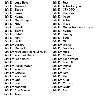
Sıfır Km
Land Rover
Sıfır Km
Fest
Sıfır Km
Kawasaki
Sıfır Km
Volvo Kamyon
Sıfır Km
Skoda
Sıfır Km
CFMOTO
Sıfır Km
Seres
Sıfır Km
Hyundai
Sıfır Km
Hongqı
Sıfır Km
Iveco
Sıfır Km
Man Kamyon
Sıfır Km
Volvo
Sıfır Km
Fiat
Sıfır Km
Nieve
Sıfır Km
Suzuki
Sıfır Km
Mercedes-Benz Otobüs
Sıfır Km
Skywell
Sıfır Km
Honda
Sıfır Km
BMW
Sıfır Km
Bentley
Sıfır Km
Mini
Sıfır Km
Seat
Sıfır Km
DFSK
Sıfır Km
MG
Sıfır Km
Subaru
Sıfır Km
Maxus
Sıfır Km
Mercedes
Sıfır Km
Yamaha
Sıfır Km
Mercedes-Benz Kamyon
Sıfır Km
Yudo
Sıfır Km
Peugeot Motor
Sıfır Km
Nissan
Sıfır Km
Leapmotor
Sıfır Km
Ssangyong
Sıfır Km
Isuzu
Sıfır Km
Renault
Sıfır Km
Suzuki Motor
Sıfır Km
Dacia
Sıfır Km
Porsche
Sıfır Km
Cupra
Sıfır Km
Gazelle
Sıfır Km
Ford
Sıfır Km
Peugeot
Sıfır Km
Kia
Sıfır Km
Opel
Sıfır Km
Audi
Sıfır Km
Jeep
Sıfır Km
Citroen
Sıfır Km
Maserati
Sıfır Km
Lexus
Sıfır Km
Alfa Romeo
Sıfır Km
Tesla
Sıfır Km
Toyota