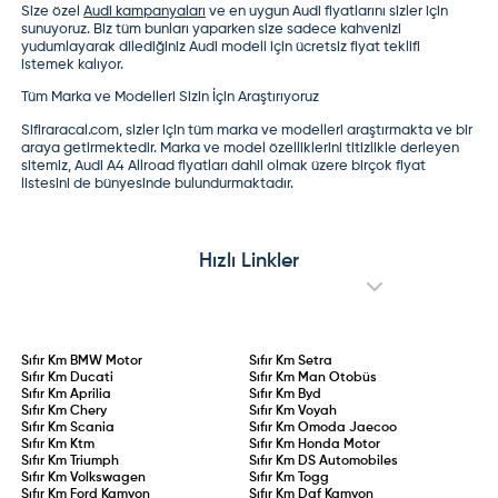
Size özel
Audi kampanyaları
ve en uygun
Audi fiyatları
nı sizler için
sunuyoruz. Biz tüm bunları yaparken size sadece kahvenizi
yudumlayarak dilediğiniz Audi modeli için ücretsiz fiyat teklifi
istemek kalıyor.
Tüm Marka ve Modelleri Sizin İçin Araştırıyoruz
Sifiraracal.com, sizler için tüm marka ve modelleri araştırmakta ve bir
araya getirmektedir. Marka ve model özelliklerini titizlikle derleyen
sitemiz,
Audi A4 Allroad fiyatları
dahil olmak üzere birçok fiyat
listesini de bünyesinde bulundurmaktadır.
Hızlı Linkler
Sıfır Km
BMW Motor
Sıfır Km
Setra
Sıfır Km
Ducati
Sıfır Km
Man Otobüs
Sıfır Km
Aprilia
Sıfır Km
Byd
Sıfır Km
Chery
Sıfır Km
Voyah
Sıfır Km
Scania
Sıfır Km
Omoda Jaecoo
Sıfır Km
Ktm
Sıfır Km
Honda Motor
Sıfır Km
Triumph
Sıfır Km
DS Automobiles
Sıfır Km
Volkswagen
Sıfır Km
Togg
Sıfır Km
Ford Kamyon
Sıfır Km
Daf Kamyon