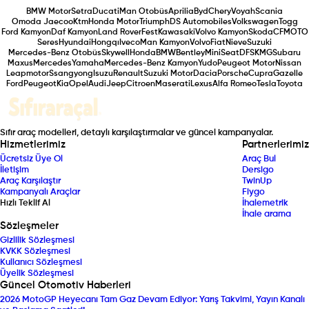
BMW Motor
Setra
Ducati
Man Otobüs
Aprilia
Byd
Chery
Voyah
Scania
Omoda Jaecoo
Ktm
Honda Motor
Triumph
DS Automobiles
Volkswagen
Togg
Ford Kamyon
Daf Kamyon
Land Rover
Fest
Kawasaki
Volvo Kamyon
Skoda
CFMOTO
Seres
Hyundai
Hongqı
Iveco
Man Kamyon
Volvo
Fiat
Nieve
Suzuki
Mercedes-Benz Otobüs
Skywell
Honda
BMW
Bentley
Mini
Seat
DFSK
MG
Subaru
Maxus
Mercedes
Yamaha
Mercedes-Benz Kamyon
Yudo
Peugeot Motor
Nissan
Leapmotor
Ssangyong
Isuzu
Renault
Suzuki Motor
Dacia
Porsche
Cupra
Gazelle
Ford
Peugeot
Kia
Opel
Audi
Jeep
Citroen
Maserati
Lexus
Alfa Romeo
Tesla
Toyota
Sıfır araç modelleri, detaylı karşılaştırmalar ve güncel kampanyalar.
Hizmetlerimiz
Partnerlerimiz
Ücretsiz Üye Ol
Araç Bul
İletişim
Dersigo
Araç Karşılaştır
TwinUp
Kampanyalı Araçlar
Fiygo
Hızlı Teklif Al
İhalemetrik
İhale arama
Sözleşmeler
Gizlilik Sözleşmesi
KVKK Sözleşmesi
Kullanıcı Sözleşmesi
Üyelik Sözleşmesi
Güncel Otomotiv Haberleri
2026 MotoGP Heyecanı Tam Gaz Devam Ediyor: Yarış Takvimi, Yayın Kanalı