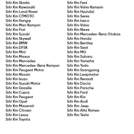
Sıfır Km
Skoda
Sıfır Km
Fest
Sıfır Km
Kawasaki
Sıfır Km
Volvo Kamyon
Sıfır Km
Land Rover
Sıfır Km
Hyundai
Sıfır Km
CFMOTO
Sıfır Km
Seres
Sıfır Km
Hongqı
Sıfır Km
Iveco
Sıfır Km
Man Kamyon
Sıfır Km
Volvo
Sıfır Km
Fiat
Sıfır Km
Nieve
Sıfır Km
Suzuki
Sıfır Km
Mercedes-Benz Otobüs
Sıfır Km
Skywell
Sıfır Km
Honda
Sıfır Km
BMW
Sıfır Km
Bentley
Sıfır Km
DFSK
Sıfır Km
Seat
Sıfır Km
Mini
Sıfır Km
MG
Sıfır Km
Maxus
Sıfır Km
Subaru
Sıfır Km
Mercedes
Sıfır Km
Yamaha
Sıfır Km
Mercedes-Benz Kamyon
Sıfır Km
Yudo
Sıfır Km
Peugeot Motor
Sıfır Km
Ssangyong
Sıfır Km
Nissan
Sıfır Km
Leapmotor
Sıfır Km
Isuzu
Sıfır Km
Renault
Sıfır Km
Suzuki Motor
Sıfır Km
Dacia
Sıfır Km
Gazelle
Sıfır Km
Porsche
Sıfır Km
Cupra
Sıfır Km
Ford
Sıfır Km
Peugeot
Sıfır Km
Kia
Sıfır Km
Opel
Sıfır Km
Audi
Sıfır Km
Maserati
Sıfır Km
Jeep
Sıfır Km
Citroen
Sıfır Km
Alfa Romeo
Sıfır Km
Lexus
Sıfır Km
Tesla
Sıfır Km
Toyota