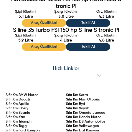
tronic PI
Ş.içi Tüketimi
Ş.dışı Tüketimi
Ort. Tüketim
5.1
Litre
3.8
Litre
4.3
Litre
Araç Özellikleri
Teklif Al
S line
35 Turbo FSI 150 hp S line S tronic PI
Ş.içi Tüketimi
Ş.dışı Tüketimi
Ort. Tüketim
5.9
Litre
4
Litre
4.8
Litre
Araç Özellikleri
Teklif Al
Hızlı Linkler
Sıfır Km
BMW Motor
Sıfır Km
Setra
Sıfır Km
Ducati
Sıfır Km
Man Otobüs
Sıfır Km
Aprilia
Sıfır Km
Byd
Sıfır Km
Chery
Sıfır Km
Voyah
Sıfır Km
Scania
Sıfır Km
Omoda Jaecoo
Sıfır Km
Ktm
Sıfır Km
Honda Motor
Sıfır Km
Triumph
Sıfır Km
DS Automobiles
Sıfır Km
Togg
Sıfır Km
Volkswagen
Sıfır Km
Ford Kamyon
Sıfır Km
Daf Kamyon