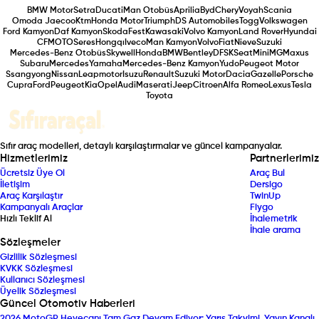
BMW Motor
Setra
Ducati
Man Otobüs
Aprilia
Byd
Chery
Voyah
Scania
Omoda Jaecoo
Ktm
Honda Motor
Triumph
DS Automobiles
Togg
Volkswagen
Ford Kamyon
Daf Kamyon
Skoda
Fest
Kawasaki
Volvo Kamyon
Land Rover
Hyundai
CFMOTO
Seres
Hongqı
Iveco
Man Kamyon
Volvo
Fiat
Nieve
Suzuki
Mercedes-Benz Otobüs
Skywell
Honda
BMW
Bentley
DFSK
Seat
Mini
MG
Maxus
Subaru
Mercedes
Yamaha
Mercedes-Benz Kamyon
Yudo
Peugeot Motor
Ssangyong
Nissan
Leapmotor
Isuzu
Renault
Suzuki Motor
Dacia
Gazelle
Porsche
Cupra
Ford
Peugeot
Kia
Opel
Audi
Maserati
Jeep
Citroen
Alfa Romeo
Lexus
Tesla
Toyota
Sıfır araç modelleri, detaylı karşılaştırmalar ve güncel kampanyalar.
Hizmetlerimiz
Partnerlerimiz
Ücretsiz Üye Ol
Araç Bul
İletişim
Dersigo
Araç Karşılaştır
TwinUp
Kampanyalı Araçlar
Fiygo
Hızlı Teklif Al
İhalemetrik
İhale arama
Sözleşmeler
Gizlilik Sözleşmesi
KVKK Sözleşmesi
Kullanıcı Sözleşmesi
Üyelik Sözleşmesi
Güncel Otomotiv Haberleri
2026 MotoGP Heyecanı Tam Gaz Devam Ediyor: Yarış Takvimi, Yayın Kanalı