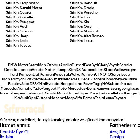
Sıfır Km
Leapmotor
Sıfır Km
Renault
Sıfır Km
Suzuki Motor
Sıfır Km
Dacia
Sıfır Km
Cupra
Sıfır Km
Porsche
Sıfır Km
Gazelle
Sıfır Km
Ford
Sıfır Km
Peugeot
Sıfır Km
Kia
Sıfır Km
Audi
Sıfır Km
Opel
Sıfır Km
Citroen
Sıfır Km
Maserati
Sıfır Km
Jeep
Sıfır Km
Alfa Romeo
Sıfır Km
Tesla
Sıfır Km
Lexus
Sıfır Km
Toyota
BMW Motor
Setra
Man Otobüs
Aprilia
Ducati
Fest
Byd
Chery
Voyah
Scania
Omoda Jaecoo
Honda Motor
Triumph
Ktm
DS Automobiles
Skoda
Volkswagen
Ford Kamyon
Daf Kamyon
Kawasaki
Volvo Kamyon
CFMOTO
Seres
Iveco
Man Kamyon
Fiat
Volvo
Nieve
Suzuki
Mercedes-Benz Otobüs
Honda
Skywell
BMW
Bentley
Seat
DFSK
Mini
Hyundai
Hongqı
Land Rover
Togg
MG
Subaru
Maxus
Mercedes
Yamaha
Yudo
Peugeot Motor
Mercedes-Benz Kamyon
Ssangyong
Isuzu
Nissan
Leapmotor
Renault
Suzuki Motor
Dacia
Cupra
Porsche
Gazelle
Ford
Peugeot
Kia
Audi
Opel
Citroen
Maserati
Jeep
Alfa Romeo
Tesla
Lexus
Toyota
Sıfır araç modelleri, detaylı karşılaştırmalar ve güncel kampanyalar.
Hizmetlerimiz
Partnerlerimiz
Ücretsiz Üye Ol
Araç Bul
İletişim
Dersigo