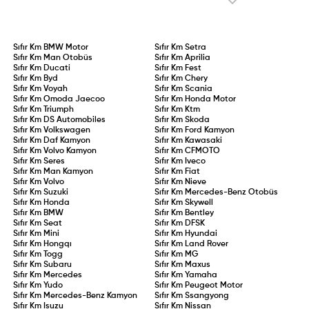
Sıfır Km
BMW Motor
Sıfır Km
Setra
Sıfır Km
Man Otobüs
Sıfır Km
Aprilia
Sıfır Km
Ducati
Sıfır Km
Fest
Sıfır Km
Byd
Sıfır Km
Chery
Sıfır Km
Voyah
Sıfır Km
Scania
Sıfır Km
Omoda Jaecoo
Sıfır Km
Honda Motor
Sıfır Km
Triumph
Sıfır Km
Ktm
Sıfır Km
DS Automobiles
Sıfır Km
Skoda
Sıfır Km
Volkswagen
Sıfır Km
Ford Kamyon
Sıfır Km
Daf Kamyon
Sıfır Km
Kawasaki
Sıfır Km
Volvo Kamyon
Sıfır Km
CFMOTO
Sıfır Km
Seres
Sıfır Km
Iveco
Sıfır Km
Man Kamyon
Sıfır Km
Fiat
Sıfır Km
Volvo
Sıfır Km
Nieve
Sıfır Km
Suzuki
Sıfır Km
Mercedes-Benz Otobüs
Sıfır Km
Honda
Sıfır Km
Skywell
Sıfır Km
BMW
Sıfır Km
Bentley
Sıfır Km
Seat
Sıfır Km
DFSK
Sıfır Km
Mini
Sıfır Km
Hyundai
Sıfır Km
Hongqı
Sıfır Km
Land Rover
Sıfır Km
Togg
Sıfır Km
MG
Sıfır Km
Subaru
Sıfır Km
Maxus
Sıfır Km
Mercedes
Sıfır Km
Yamaha
Sıfır Km
Yudo
Sıfır Km
Peugeot Motor
Sıfır Km
Mercedes-Benz Kamyon
Sıfır Km
Ssangyong
Sıfır Km
Isuzu
Sıfır Km
Nissan