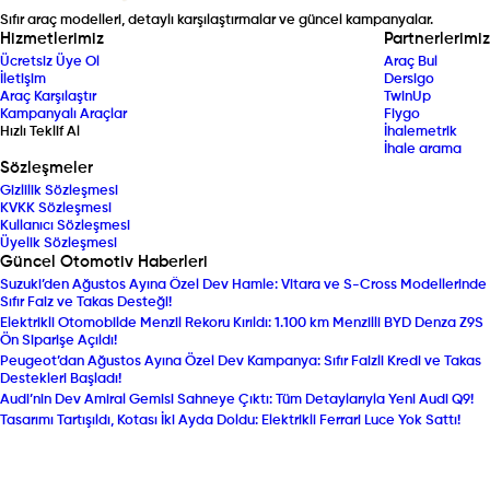
Sıfır araç modelleri, detaylı karşılaştırmalar ve güncel kampanyalar.
Hizmetlerimiz
Partnerlerimiz
Ücretsiz Üye Ol
Araç Bul
İletişim
Dersigo
Araç Karşılaştır
TwinUp
Kampanyalı Araçlar
Fiygo
Hızlı Teklif Al
İhalemetrik
İhale arama
Sözleşmeler
Gizlilik Sözleşmesi
KVKK Sözleşmesi
Kullanıcı Sözleşmesi
Üyelik Sözleşmesi
Güncel Otomotiv Haberleri
Suzuki’den Ağustos Ayına Özel Dev Hamle: Vitara ve S-Cross Modellerinde
Sıfır Faiz ve Takas Desteği!
Elektrikli Otomobilde Menzil Rekoru Kırıldı: 1.100 km Menzilli BYD Denza Z9S
Ön Siparişe Açıldı!
Peugeot’dan Ağustos Ayına Özel Dev Kampanya: Sıfır Faizli Kredi ve Takas
Destekleri Başladı!
Audi’nin Dev Amiral Gemisi Sahneye Çıktı: Tüm Detaylarıyla Yeni Audi Q9!
Tasarımı Tartışıldı, Kotası İki Ayda Doldu: Elektrikli Ferrari Luce Yok Sattı!