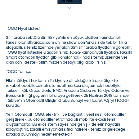
Tüm Modeller
TOGG Fiyat Listesi
Sıfır araba sektörünün Türkiye’nin en büyük platformlarından bir
tanesi olan sifiraracal.com online showroom’una siz de tek bir tıkla
ulaşabilir, sitemiz üzerinde yer alan tüm sıfır araba fiyatlarını görebilir,
TOGG fiyat listesi
ne ulaşabilirsiniz. TOGG kampanyalı fiyatları, taksitli
Smart otomobil fiyatları gibi konular hakkında sitemiz üzerinde yer
alan canlı destek birimimizden detaylı bilgi alabilirsiniz.
TOGG Tarihçe
Fikri mülkiyet haklarının Türkiye'ye ait olduğu, küresel ölçekte
rekabet edebilecek bir otomobil markası oluşturmak hedefiyle
Turkcell, Kök Grubu, Zorlu, BMC, Anadolu Grubu ve Türkiye Odalar ve
Borsalar Birliği güçlerini biraraya getirerek 25 Haziran 2018 tarhinde
Türkiye'nin Otomobili Girişim Grubu Sanayi ve Ticaret A.Ş.'yi (TOGG)
kuruldu.
Yerli Otomobil TOGG, elektrikli ve bağlantılı yeni nesil otomobiller
geliştirerek bu otomobiller etrafında bir mobilite ekosistemi
oluşturmakta. Bu ekosistem sayesinde geniş kitlelerin hayatını
kolaylaştırıp, zararlı emisyonları sıfıra indirerek temiz bir geleceğe
katkıda bulunmayı hedeflemektedir.