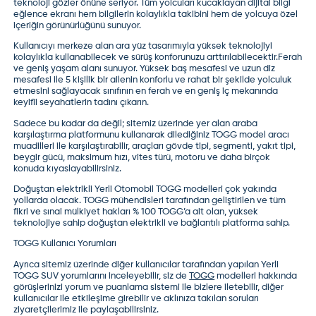
teknoloji gözler önüne seriyor. Tüm yolcuları kucaklayan dijital bilgi
eğlence ekranı hem bilgilerin kolaylıkla takibini hem de yolcuya özel
içeriğin görünürlüğünü sunuyor.
Kullanıcıyı merkeze alan ara yüz tasarımıyla yüksek teknolojiyi
kolaylıkla kullanabilecek ve sürüş konforunuzu arttırılabilecektir.Ferah
ve geniş yaşam alanı sunuyor. Yüksek baş mesafesi ve uzun diz
mesafesi ile 5 kişilik bir ailenin konforlu ve rahat bir şekilde yolculuk
etmesini sağlayacak sınıfının en ferah ve en geniş iç mekanında
keyifli seyahatlerin tadını çıkarın.
Sadece bu kadar da değil; sitemiz üzerinde yer alan
araba
karşılaştırma
platformunu kullanarak dilediğiniz TOGG model aracı
muadilleri ile karşılaştırabilir, araçları gövde tipi, segmenti, yakıt tipi,
beygir gücü, maksimum hızı, vites türü, motoru ve daha birçok
konuda kıyaslayabilirsiniz.
Doğuştan elektrikli Yerli Otomobil TOGG modelleri çok yakında
yollarda olacak. TOGG mühendisleri tarafından geliştirilen ve tüm
fikri ve sınai mülkiyet hakları % 100 TOGG’a ait olan, yüksek
teknolojiye sahip doğuştan elektrikli ve bağlantılı platforma sahip.
TOGG Kullanıcı Yorumları
Ayrıca sitemiz üzerinde diğer kullanıcılar tarafından yapılan
Yerli
TOGG SUV yorumları
nı inceleyebilir, siz de
TOGG
modelleri hakkında
görüşlerinizi yorum ve puanlama sistemi ile bizlere iletebilir, diğer
kullanıcılar ile etkileşime girebilir ve aklınıza takılan soruları
ziyaretçilerimiz ile paylaşabilirsiniz.