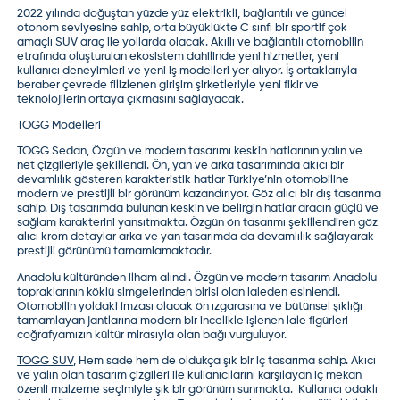
2022 yılında doğuştan yüzde yüz elektrikli, bağlantılı ve güncel
otonom seviyesine sahip, orta büyüklükte C sınfı bir sportif çok
amaçlı SUV araç ile yollarda olacak. Akıllı ve bağlantılı otomobilin
etrafında oluşturulan ekosistem dahilinde yeni hizmetler, yeni
kullanıcı deneyimleri ve yeni iş modelleri yer alıyor. İş ortaklarıyla
beraber çevrede filizlenen girişim şirketleriyle yeni fikir ve
teknolojilerin ortaya çıkmasını sağlayacak.
TOGG Modelleri
TOGG Sedan,
Özgün ve modern tasarımı keskin hatlarının yalın ve
net çizgileriyle şekillendi. Ön, yan ve arka tasarımında akıcı bir
devamlılık gösteren karakteristik hatlar Türkiye’nin otomobiline
modern ve prestijli bir görünüm kazandırıyor. Göz alıcı bir dış tasarıma
sahip. Dış tasarımda bulunan keskin ve belirgin hatlar aracın güçlü ve
sağlam karakterini yansıtmakta. Özgün ön tasarımı şekillendiren göz
alıcı krom detaylar arka ve yan tasarımda da devamlılık sağlayarak
prestijli görünümü tamamlamaktadır.
Anadolu kültüründen ilham alındı. Özgün ve modern tasarım Anadolu
topraklarının köklü simgelerinden birisi olan laleden esinlendi.
Otomobilin yoldaki imzası olacak ön ızgarasına ve bütünsel şıklığı
tamamlayan jantlarına modern bir incelikle işlenen lale figürleri
coğrafyamızın kültür mirasıyla olan bağı vurguluyor.
TOGG SUV
,
Hem sade hem de oldukça şık bir iç tasarıma sahip. Akıcı
ve yalın olan tasarım çizgileri ile kullanıcılarını karşılayan iç mekan
özenli malzeme seçimiyle şık bir görünüm sunmakta. Kullanıcı odaklı