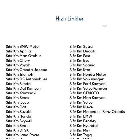
Hızlı Linkler
Sıfır Km
BMW Motor
Sıfır Km
Setra
Sıfır Km
Aprilia
Sıfır Km
Ducati
Sıfır Km
Man Otobüs
Sıfır Km
Fest
Sıfır Km
Chery
Sıfır Km
Byd
Sıfır Km
Voyah
Sıfır Km
Scania
Sıfır Km
Omoda Jaecoo
Sıfır Km
Ktm
Sıfır Km
Triumph
Sıfır Km
Honda Motor
Sıfır Km
DS Automobiles
Sıfır Km
Volkswagen
Sıfır Km
Skoda
Sıfır Km
Ford Kamyon
Sıfır Km
Daf Kamyon
Sıfır Km
Volvo Kamyon
Sıfır Km
Kawasaki
Sıfır Km
CFMOTO
Sıfır Km
Seres
Sıfır Km
Man Kamyon
Sıfır Km
Iveco
Sıfır Km
Volvo
Sıfır Km
Fiat
Sıfır Km
Nieve
Sıfır Km
Suzuki
Sıfır Km
Mercedes-Benz Otobüs
Sıfır Km
Honda
Sıfır Km
BMW
Sıfır Km
Skywell
Sıfır Km
Bentley
Sıfır Km
Seat
Sıfır Km
Hyundai
Sıfır Km
DFSK
Sıfır Km
Mini
Sıfır Km
Land Rover
Sıfır Km
Togg