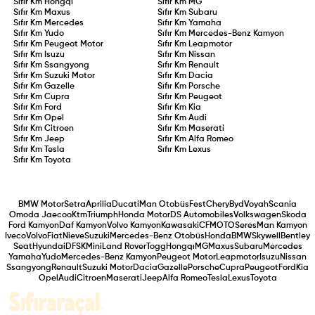
Sıfır Km
Hongqı
Sıfır Km
MG
Sıfır Km
Maxus
Sıfır Km
Subaru
Sıfır Km
Mercedes
Sıfır Km
Yamaha
Sıfır Km
Yudo
Sıfır Km
Mercedes-Benz Kamyon
Sıfır Km
Peugeot Motor
Sıfır Km
Leapmotor
Sıfır Km
Isuzu
Sıfır Km
Nissan
Sıfır Km
Ssangyong
Sıfır Km
Renault
Sıfır Km
Suzuki Motor
Sıfır Km
Dacia
Sıfır Km
Gazelle
Sıfır Km
Porsche
Sıfır Km
Cupra
Sıfır Km
Peugeot
Sıfır Km
Ford
Sıfır Km
Kia
Sıfır Km
Opel
Sıfır Km
Audi
Sıfır Km
Citroen
Sıfır Km
Maserati
Sıfır Km
Jeep
Sıfır Km
Alfa Romeo
Sıfır Km
Tesla
Sıfır Km
Lexus
Sıfır Km
Toyota
BMW Motor
Setra
Aprilia
Ducati
Man Otobüs
Fest
Chery
Byd
Voyah
Scania
Omoda Jaecoo
Ktm
Triumph
Honda Motor
DS Automobiles
Volkswagen
Skoda
Ford Kamyon
Daf Kamyon
Volvo Kamyon
Kawasaki
CFMOTO
Seres
Man Kamyon
Iveco
Volvo
Fiat
Nieve
Suzuki
Mercedes-Benz Otobüs
Honda
BMW
Skywell
Bentley
Seat
Hyundai
DFSK
Mini
Land Rover
Togg
Hongqı
MG
Maxus
Subaru
Mercedes
Yamaha
Yudo
Mercedes-Benz Kamyon
Peugeot Motor
Leapmotor
Isuzu
Nissan
Ssangyong
Renault
Suzuki Motor
Dacia
Gazelle
Porsche
Cupra
Peugeot
Ford
Kia
Opel
Audi
Citroen
Maserati
Jeep
Alfa Romeo
Tesla
Lexus
Toyota