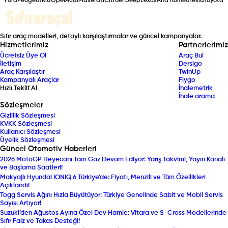
Ford
Peugeot
Kia
Opel
Audi
Maserati
Citroen
Jeep
Lexus
Alfa Romeo
Tesla
Toyota
Sıfır araç modelleri, detaylı karşılaştırmalar ve güncel kampanyalar.
Hizmetlerimiz
Partnerlerimiz
Ücretsiz Üye Ol
Araç Bul
İletişim
Dersigo
Araç Karşılaştır
TwinUp
Kampanyalı Araçlar
Fiygo
Hızlı Teklif Al
İhalemetrik
İhale arama
Sözleşmeler
Gizlilik Sözleşmesi
KVKK Sözleşmesi
Kullanıcı Sözleşmesi
Üyelik Sözleşmesi
Güncel Otomotiv Haberleri
2026 MotoGP Heyecanı Tam Gaz Devam Ediyor: Yarış Takvimi, Yayın Kanalı
ve Başlama Saatleri!
Makyajlı Hyundai IONIQ 6 Türkiye’de: Fiyatı, Menzili ve Tüm Özellikleri
Açıklandı!
Togg Servis Ağını Hızla Büyütüyor: Türkiye Genelinde Sabit ve Mobil Servis
Sayısı Artıyor!
Suzuki’den Ağustos Ayına Özel Dev Hamle: Vitara ve S-Cross Modellerinde
Sıfır Faiz ve Takas Desteği!