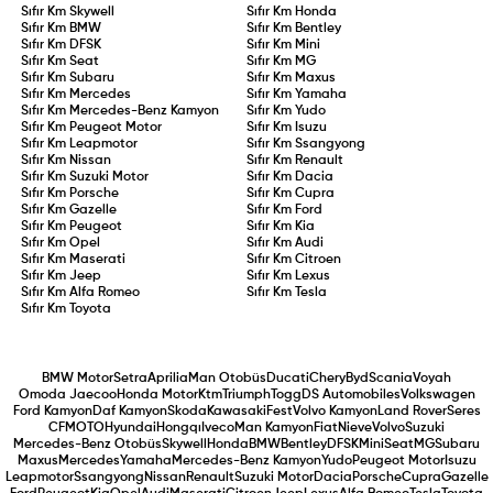
Sıfır Km
Skywell
Sıfır Km
Honda
Sıfır Km
BMW
Sıfır Km
Bentley
Sıfır Km
DFSK
Sıfır Km
Mini
Sıfır Km
Seat
Sıfır Km
MG
Sıfır Km
Subaru
Sıfır Km
Maxus
Sıfır Km
Mercedes
Sıfır Km
Yamaha
Sıfır Km
Mercedes-Benz Kamyon
Sıfır Km
Yudo
Sıfır Km
Peugeot Motor
Sıfır Km
Isuzu
Sıfır Km
Leapmotor
Sıfır Km
Ssangyong
Sıfır Km
Nissan
Sıfır Km
Renault
Sıfır Km
Suzuki Motor
Sıfır Km
Dacia
Sıfır Km
Porsche
Sıfır Km
Cupra
Sıfır Km
Gazelle
Sıfır Km
Ford
Sıfır Km
Peugeot
Sıfır Km
Kia
Sıfır Km
Opel
Sıfır Km
Audi
Sıfır Km
Maserati
Sıfır Km
Citroen
Sıfır Km
Jeep
Sıfır Km
Lexus
Sıfır Km
Alfa Romeo
Sıfır Km
Tesla
Sıfır Km
Toyota
BMW Motor
Setra
Aprilia
Man Otobüs
Ducati
Chery
Byd
Scania
Voyah
Omoda Jaecoo
Honda Motor
Ktm
Triumph
Togg
DS Automobiles
Volkswagen
Ford Kamyon
Daf Kamyon
Skoda
Kawasaki
Fest
Volvo Kamyon
Land Rover
Seres
CFMOTO
Hyundai
Hongqı
Iveco
Man Kamyon
Fiat
Nieve
Volvo
Suzuki
Mercedes-Benz Otobüs
Skywell
Honda
BMW
Bentley
DFSK
Mini
Seat
MG
Subaru
Maxus
Mercedes
Yamaha
Mercedes-Benz Kamyon
Yudo
Peugeot Motor
Isuzu
Leapmotor
Ssangyong
Nissan
Renault
Suzuki Motor
Dacia
Porsche
Cupra
Gazelle