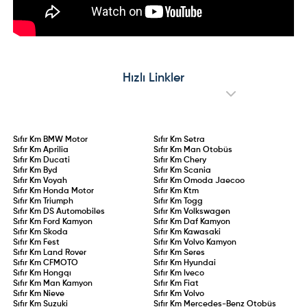
Hızlı Linkler
Sıfır Km
BMW Motor
Sıfır Km
Setra
Sıfır Km
Aprilia
Sıfır Km
Man Otobüs
Sıfır Km
Ducati
Sıfır Km
Chery
Sıfır Km
Byd
Sıfır Km
Scania
Sıfır Km
Voyah
Sıfır Km
Omoda Jaecoo
Sıfır Km
Honda Motor
Sıfır Km
Ktm
Sıfır Km
Triumph
Sıfır Km
Togg
Sıfır Km
DS Automobiles
Sıfır Km
Volkswagen
Sıfır Km
Ford Kamyon
Sıfır Km
Daf Kamyon
Sıfır Km
Skoda
Sıfır Km
Kawasaki
Sıfır Km
Fest
Sıfır Km
Volvo Kamyon
Sıfır Km
Land Rover
Sıfır Km
Seres
Sıfır Km
CFMOTO
Sıfır Km
Hyundai
Sıfır Km
Hongqı
Sıfır Km
Iveco
Sıfır Km
Man Kamyon
Sıfır Km
Fiat
Sıfır Km
Nieve
Sıfır Km
Volvo
Sıfır Km
Suzuki
Sıfır Km
Mercedes-Benz Otobüs