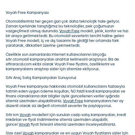
Voyah Free Kampanyası
Otomobillerimiz her geçen gün çok daha teknolojik hale geliyor.
Zaman içerisinde tanıştığımız bu teknolojiler, pek çoğumuzun
vazgeçilmezi olmuş durumda.
Voyah Free
modeli, şıklık, konfor ve hızı
bir araya getirmektedir. Bu otomobil severlerin tercihi haline gelen
Voyah Free modeli, iç ve dış tasarımı ile girdiği her ortamda fark
yaratarak, dikkatleri üzerine çekmektedir.
Özellikle son zamanlarda internet kullanıcılarının birçoğu
sıfır
otomobil kampanyaları
anahtar kelimesini araştırıyor. Biz de
sifiraracal.com ekibi olarak
Voyah Free fiyatı
nı, özelliklerini ve
kampanyalarını araştırıp sizler için sitemize ekliyoruz.
Sıfır Araç Satış Kampanyaları Sunuyoruz
Voyah Free kampanyası
hakkında otomobil kullanıcılarını fazlasıyla
tatmin eden uygun ödeme koşulları, %0 faizli kredi kampanyaları ve
finans olanaklarına dair bilgiler aylık güncellenen veriler ışığında
sitemiz üzerinden ulaşabilirsiniz.
Voyah Free
kampanyaları
nı her ay
düzenli olarak siz değerli otomobil severler ile paylaşıyoruz.
Sıfır km
Voyah
modelleri
için sunulan cazip satış kampanyaları, kredi
imkânları ve fiyat indirimlerine sitemiz üzerinden ulaşabilir,
güncel
Voyah
fiyat listesi
ni sitemiz üzerinden inceleyebilirsiniz.
Size özel
Voyah
kampanyaları
ve en uygun
Voyah fiyatları
nı sizler için