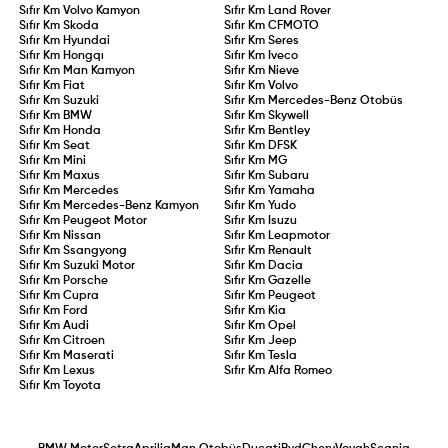
Sıfır Km
Volvo Kamyon
Sıfır Km
Land Rover
Sıfır Km
Skoda
Sıfır Km
CFMOTO
Sıfır Km
Hyundai
Sıfır Km
Seres
Sıfır Km
Hongqı
Sıfır Km
Iveco
Sıfır Km
Man Kamyon
Sıfır Km
Nieve
Sıfır Km
Fiat
Sıfır Km
Volvo
Sıfır Km
Suzuki
Sıfır Km
Mercedes-Benz Otobüs
Sıfır Km
BMW
Sıfır Km
Skywell
Sıfır Km
Honda
Sıfır Km
Bentley
Sıfır Km
Seat
Sıfır Km
DFSK
Sıfır Km
Mini
Sıfır Km
MG
Sıfır Km
Maxus
Sıfır Km
Subaru
Sıfır Km
Mercedes
Sıfır Km
Yamaha
Sıfır Km
Mercedes-Benz Kamyon
Sıfır Km
Yudo
Sıfır Km
Peugeot Motor
Sıfır Km
Isuzu
Sıfır Km
Nissan
Sıfır Km
Leapmotor
Sıfır Km
Ssangyong
Sıfır Km
Renault
Sıfır Km
Suzuki Motor
Sıfır Km
Dacia
Sıfır Km
Porsche
Sıfır Km
Gazelle
Sıfır Km
Cupra
Sıfır Km
Peugeot
Sıfır Km
Ford
Sıfır Km
Kia
Sıfır Km
Audi
Sıfır Km
Opel
Sıfır Km
Citroen
Sıfır Km
Jeep
Sıfır Km
Maserati
Sıfır Km
Tesla
Sıfır Km
Lexus
Sıfır Km
Alfa Romeo
Sıfır Km
Toyota