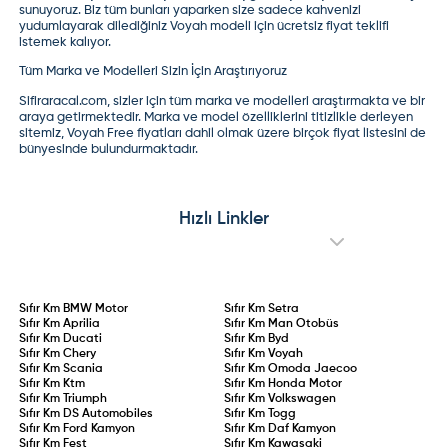
sunuyoruz. Biz tüm bunları yaparken size sadece kahvenizi
yudumlayarak dilediğiniz Voyah modeli için ücretsiz fiyat teklifi
istemek kalıyor.
Tüm Marka ve Modelleri Sizin İçin Araştırıyoruz
Sifiraracal.com, sizler için tüm marka ve modelleri araştırmakta ve bir
araya getirmektedir. Marka ve model özelliklerini titizlikle derleyen
sitemiz,
Voyah Free fiyatları
dahil olmak üzere birçok fiyat listesini de
bünyesinde bulundurmaktadır.
Hızlı Linkler
Sıfır Km
BMW Motor
Sıfır Km
Setra
Sıfır Km
Aprilia
Sıfır Km
Man Otobüs
Sıfır Km
Ducati
Sıfır Km
Byd
Sıfır Km
Chery
Sıfır Km
Voyah
Sıfır Km
Scania
Sıfır Km
Omoda Jaecoo
Sıfır Km
Ktm
Sıfır Km
Honda Motor
Sıfır Km
Triumph
Sıfır Km
Volkswagen
Sıfır Km
DS Automobiles
Sıfır Km
Togg
Sıfır Km
Ford Kamyon
Sıfır Km
Daf Kamyon
Sıfır Km
Fest
Sıfır Km
Kawasaki