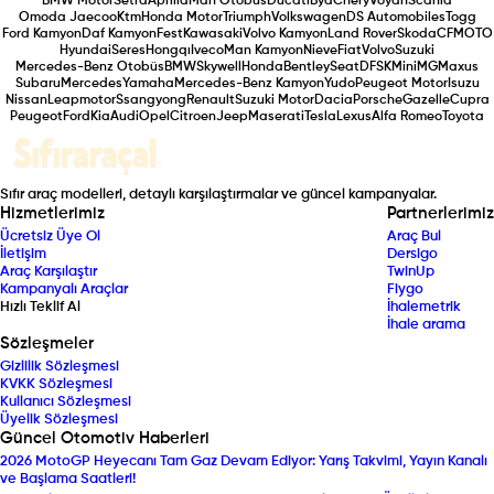
BMW Motor
Setra
Aprilia
Man Otobüs
Ducati
Byd
Chery
Voyah
Scania
Omoda Jaecoo
Ktm
Honda Motor
Triumph
Volkswagen
DS Automobiles
Togg
Ford Kamyon
Daf Kamyon
Fest
Kawasaki
Volvo Kamyon
Land Rover
Skoda
CFMOTO
Hyundai
Seres
Hongqı
Iveco
Man Kamyon
Nieve
Fiat
Volvo
Suzuki
Mercedes-Benz Otobüs
BMW
Skywell
Honda
Bentley
Seat
DFSK
Mini
MG
Maxus
Subaru
Mercedes
Yamaha
Mercedes-Benz Kamyon
Yudo
Peugeot Motor
Isuzu
Nissan
Leapmotor
Ssangyong
Renault
Suzuki Motor
Dacia
Porsche
Gazelle
Cupra
Peugeot
Ford
Kia
Audi
Opel
Citroen
Jeep
Maserati
Tesla
Lexus
Alfa Romeo
Toyota
Sıfır araç modelleri, detaylı karşılaştırmalar ve güncel kampanyalar.
Hizmetlerimiz
Partnerlerimiz
Ücretsiz Üye Ol
Araç Bul
İletişim
Dersigo
Araç Karşılaştır
TwinUp
Kampanyalı Araçlar
Fiygo
Hızlı Teklif Al
İhalemetrik
İhale arama
Sözleşmeler
Gizlilik Sözleşmesi
KVKK Sözleşmesi
Kullanıcı Sözleşmesi
Üyelik Sözleşmesi
Güncel Otomotiv Haberleri
2026 MotoGP Heyecanı Tam Gaz Devam Ediyor: Yarış Takvimi, Yayın Kanalı
ve Başlama Saatleri!