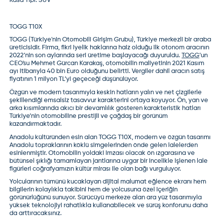
Kasa Tipi:
SUV
TOGG T10X
TOGG (Türkiye'nin Otomobili Girişim Grubu),
Türkiye merkezli bir araba
üreticisidir. Firma, fikri iyelik haklarına haiz olduğu ilk otonom aracının
2022’nin son aylarında seri üretime başlayacağı duyuruldu.
TOGG
’un
CEO'su Mehmet Gürcan Karakaş, otomobilin maliyetinin 2021 Kasım
ayı itibarıyla 40 bin Euro olduğunu belirtti. Vergiler dahil aracın satış
fiyatının 1 milyon TL’yi geçeceği düşünülüyor.
Özgün ve modern tasarımıyla keskin hatların yalın ve net çizgilerle
şekillendiği emsalsiz tasavvur karakterini ortaya koyuyor. Ön, yan ve
arka kısımlarında akıcı bir devamlılık gösteren karakteristik hatları
Türkiye’nin otomobiline prestijli ve çağdaş bir görünüm
kazandırmaktadır.
Anadolu kültüründen esin alan
TOGG T10X
, modern ve özgün tasarımı
Anadolu topraklarının köklü simgelerinden önde gelen lalelerden
esinlenmiştir. Otomobilin yoldaki imzası olacak ön ızgarasına ve
bütünsel şıklığı tamamlayan jantlarına uygar bir incelikle işlenen lale
figürleri coğrafyamızın kültür mirası ile olan bağı vurguluyor.
Yolcularının tümünü kucaklayan dijital malumat eğlence ekranı hem
bilgilerin kolaylıkla takibini hem de yolcusuna özel içeriğin
görünürlüğünü sunuyor. Sürücüyü merkeze alan ara yüz tasarımıyla
yüksek teknolojiyi rahatlıkla kullanabilecek ve sürüş konforunu daha
da arttıracaksınız.