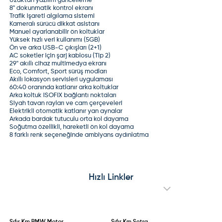
Uzaktan yazılım güncelleme
8" dokunmatik kontrol ekranı
Trafik işareti algılama sistemi
Kameralı sürücü dikkat asistanı
Manuel ayarlanabilir ön koltuklar
Yüksek hızlı veri kullanımı (5GB)
Ön ve arka USB-C çıkışları (2+1)
AC soketler için şarj kablosu (Tip 2)
29" akıllı cihaz multimedya ekranı
Eco, Comfort, Sport sürüş modları
Akıllı lokasyon servisleri uygulaması
60:40 oranında katlanır arka koltuklar
Arka koltuk ISOFIX bağlantı noktaları
Siyah tavan rayları ve cam çerçeveleri
Elektrikli otomatik katlanır yan aynalar
Arkada bardak tutuculu orta kol dayama
Soğutma özellikli, hareketli ön kol dayama
8 farklı renk seçeneğinde ambiyans aydınlatma
Hızlı Linkler