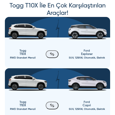
Togg
T10X
İle En Çok Karşılaştırılan
Araçlar!
Togg
Ford
T10X
Explorer
RWD Standart Menzil
SUV, 125KW, Otomatik, Elektrik
Togg
Ford
T10X
Capri
RWD Standart Menzil
SUV, 125KW, Otomatik, Elektrik