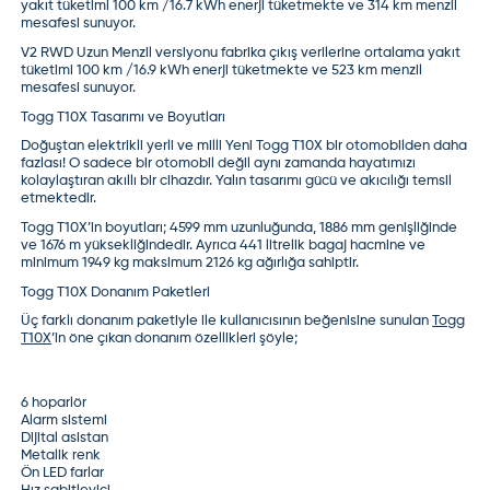
yakıt tüketimi 100 km /16.7 kWh enerji tüketmekte ve 314 km menzil
mesafesi sunuyor.
V2 RWD Uzun Menzil versiyonu fabrika çıkış verilerine ortalama yakıt
tüketimi 100 km /16.9 kWh enerji tüketmekte ve 523 km menzil
mesafesi sunuyor.
Togg T10X Tasarımı ve Boyutları
Doğuştan elektrikli yerli ve milli Yeni Togg T10X bir otomobilden daha
fazlası! O sadece bir otomobil değil aynı zamanda hayatımızı
kolaylaştıran akıllı bir cihazdır. Yalın tasarımı gücü ve akıcılığı temsil
etmektedir.
Togg T10X’in boyutları; 4599 mm uzunluğunda, 1886 mm genişliğinde
ve 1676 m yüksekliğindedir. Ayrıca 441 litrelik bagaj hacmine ve
minimum 1949 kg maksimum 2126 kg ağırlığa sahiptir.
Togg T10X Donanım Paketleri
Üç farklı donanım paketiyle ile kullanıcısının beğenisine sunulan
Togg
T10X
’in öne çıkan donanım özellikleri şöyle;
6 hoparlör
Alarm sistemi
Dijital asistan
Metalik renk
Ön LED farlar