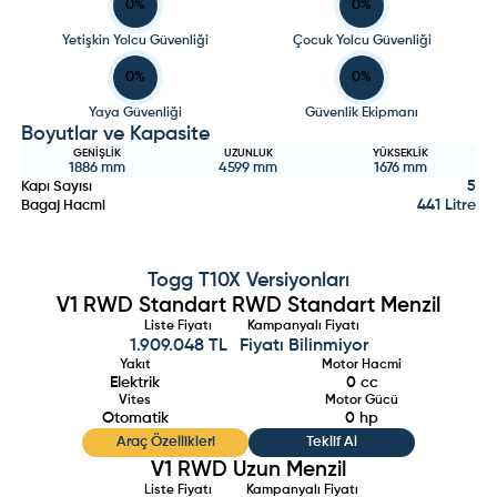
0
%
0
%
Yetişkin Yolcu Güvenliği
Çocuk Yolcu Güvenliği
0
%
0
%
Yaya Güvenliği
Güvenlik Ekipmanı
Boyutlar ve Kapasite
GENIŞLIK
UZUNLUK
YÜKSEKLIK
1886
mm
4599
mm
1676
mm
5
Kapı Sayısı
441 Litre
Bagaj Hacmi
Togg
T10X
Versiyonları
V1 RWD Standart RWD Standart Menzil
Liste Fiyatı
Kampanyalı Fiyatı
1.909.048 TL
Fiyatı Bilinmiyor
Yakıt
Motor Hacmi
Elektrik
0
cc
Vites
Motor Gücü
Otomatik
0
hp
Araç Özellikleri
Teklif Al
V1 RWD Uzun Menzil
Liste Fiyatı
Kampanyalı Fiyatı