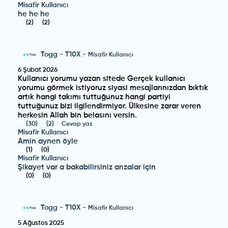
Misafir Kullanıcı
he he he
(
2
)
(
2
)
Togg
-
T10X
-
Misafir Kullanıcı
6 Şubat 2026
Kullanıcı yorumu yazan sitede Gerçek kullanıcı
yorumu görmek istiyoruz siyasi mesajlarınızdan bıktık
artık hangi takımı tuttuğunuz hangi partiyi
tuttuğunuz bizi ilgilendirmiyor. Ülkesine zarar veren
herkesin Allah bin belasını versin.
(
30
)
(
2
)
Cevap yaz
Misafir Kullanıcı
Amin aynen öyle
(
1
)
(
0
)
Misafir Kullanıcı
Şikayet var a bakabilirsiniz arızalar için
(
0
)
(
0
)
Togg
-
T10X
-
Misafir Kullanıcı
5 Ağustos 2025