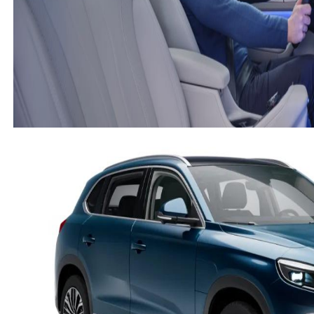
Togg
-
T10X
-
Misafir Kullanıcı
13 Mayıs 2025
Önce en az 800km menzil. Beklentimiz.
(
8
)
(
1
)
Cevap yaz
Misafir Kullanıcı
TAMAM ALALIMDA ELİNDEKİ ARABAYI SAT GEL DEDİĞİ
ANDA VAZGEÇİYORUM
(
0
)
(
0
)
Togg
-
T10X
-
Misafir Kullanıcı
3 Mayıs 2025
Müslüman ülkede yaşıyoruz hala faize
yonleditlriyirsunuz faizsiz olsun yarısı peşin yarısı
taksitli kampanya istiyoruz faizli arac almak
istemiyoruz bu ülkede faiz hassasiyeti olan araç
almasın diyorsunuz aylardır faizsiz kampanya
bekliyorum 500 bindi şimdi 400 bine düşürdünüz
faize günaha bulafin diyorsunuz yerliler milliler faize
bulaşmak mi
(
33
)
(
23
)
Cevap yaz
Misafir Kullanıcı
Lan faizi düşüneceğine fakir bir devletin imkanlarının
fakir ülkenin insanları için üretilmesi gereken bir