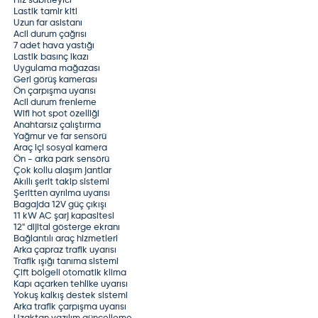
Hız sabitleyici
Lastik tamir kiti
Uzun far asistanı
Acil durum çağrısı
7 adet hava yastığı
Lastik basınç ikazı
Uygulama mağazası
Geri görüş kamerası
Ön çarpışma uyarısı
Acil durum frenleme
Wifi hot spot özelliği
Anahtarsız çalıştırma
Yağmur ve far sensörü
Araç içi sosyal kamera
Ön - arka park sensörü
Çok kollu alaşım jantlar
Akıllı şerit takip sistemi
Şeritten ayrılma uyarısı
Bagajda 12V güç çıkışı
11 kW AC şarj kapasitesi
12" dijital gösterge ekranı
Bağlantılı araç hizmetleri
Arka çapraz trafik uyarısı
Trafik ışığı tanıma sistemi
Çift bölgeli otomatik klima
Kapı açarken tehlike uyarısı
Yokuş kalkış destek sistemi
Arka trafik çarpışma uyarısı