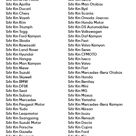
Sıfır Km
BMW Motor
Sıfır Km
Setra
Sıfır Km
Aprilia
Sıfır Km
Man Otobüs
Sıfır Km
Ducati
Sıfır Km
Byd
Sıfır Km
Chery
Sıfır Km
Scania
Sıfır Km
Voyah
Sıfır Km
Omoda Jaecoo
Sıfır Km
Ktm
Sıfır Km
Honda Motor
Sıfır Km
Triumph
Sıfır Km
DS Automobiles
Sıfır Km
Togg
Sıfır Km
Volkswagen
Sıfır Km
Ford Kamyon
Sıfır Km
Daf Kamyon
Sıfır Km
Skoda
Sıfır Km
Fest
Sıfır Km
Kawasaki
Sıfır Km
Volvo Kamyon
Sıfır Km
Land Rover
Sıfır Km
Seres
Sıfır Km
Hyundai
Sıfır Km
CFMOTO
Sıfır Km
Hongqı
Sıfır Km
Iveco
Sıfır Km
Man Kamyon
Sıfır Km
Volvo
Sıfır Km
Nieve
Sıfır Km
Fiat
Sıfır Km
Suzuki
Sıfır Km
Mercedes-Benz Otobüs
Sıfır Km
Skywell
Sıfır Km
Honda
Sıfır Km
BMW
Sıfır Km
Bentley
Sıfır Km
DFSK
Sıfır Km
Mini
Sıfır Km
Seat
Sıfır Km
MG
Sıfır Km
Subaru
Sıfır Km
Maxus
Sıfır Km
Mercedes
Sıfır Km
Yamaha
Sıfır Km
Peugeot Motor
Sıfır Km
Mercedes-Benz Kamyon
Sıfır Km
Yudo
Sıfır Km
Nissan
Sıfır Km
Leapmotor
Sıfır Km
Isuzu
Sıfır Km
Ssangyong
Sıfır Km
Renault
Sıfır Km
Suzuki Motor
Sıfır Km
Dacia
Sıfır Km
Porsche
Sıfır Km
Cupra
Sıfır Km
Gazelle
Sıfır Km
Ford