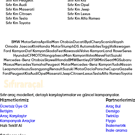
Sıfır Km
Peugeot
Sıfır Km
Kia
Sıfır Km
Audi
Sıfır Km
Opel
Sıfır Km
Maserati
Sıfır Km
Jeep
Sıfır Km
Citroen
Sıfır Km
Lexus
Sıfır Km
Tesla
Sıfır Km
Alfa Romeo
Sıfır Km
Toyota
BMW Motor
Setra
Aprilia
Man Otobüs
Ducati
Byd
Chery
Scania
Voyah
Omoda Jaecoo
Ktm
Honda Motor
Triumph
DS Automobiles
Togg
Volkswagen
Ford Kamyon
Daf Kamyon
Skoda
Fest
Kawasaki
Volvo Kamyon
Land Rover
Seres
Hyundai
CFMOTO
Hongqı
Iveco
Man Kamyon
Volvo
Nieve
Fiat
Suzuki
Mercedes-Benz Otobüs
Skywell
Honda
BMW
Bentley
DFSK
Mini
Seat
MG
Subaru
Maxus
Mercedes
Yamaha
Peugeot Motor
Mercedes-Benz Kamyon
Yudo
Nissan
Leapmotor
Isuzu
Ssangyong
Renault
Suzuki Motor
Dacia
Porsche
Cupra
Gazelle
Ford
Peugeot
Kia
Audi
Opel
Maserati
Jeep
Citroen
Lexus
Tesla
Alfa Romeo
Toyota
Sıfır araç modelleri, detaylı karşılaştırmalar ve güncel kampanyalar.
Hizmetlerimiz
Partnerlerimiz
Ücretsiz Üye Ol
Araç Bul
İletişim
Dersigo
Araç Karşılaştır
TwinUp
Kampanyalı Araçlar
Fiygo
Hızlı Teklif Al
İhalemetrik
İhale arama