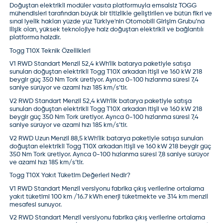
Doğuştan elektrikli modüler vasıta platformuyla emsalsiz TOGG
mühendisleri tarafından büyük bir titizlikle geliştirilen ve bütün fikri ve
sınai iyelik hakları yüzde yüz Türkiye'nin Otomobili Girişim Grubu’na
ilişik olan, yüksek teknolojiye haiz doğuştan elektrikli ve bağlantılı
platforma haizdir.
Togg T10X Teknik Özellikleri
V1 RWD Standart Menzil 52,4 kWh’lik batarya paketiyle satışa
sunulan doğuştan elektrikli Togg T10X arkadan itişli ve 160 kW 218
beygir güç 350 Nm Tork üretiyor. Ayrıca 0-100 hızlanma süresi 7,4
saniye sürüyor ve azami hızı 185 km/s’tir.
V2 RWD Standart Menzil 52,4 kWh’lik batarya paketiyle satışa
sunulan doğuştan elektrikli Togg T10X arkadan itişli ve 160 kW 218
beygir güç 350 Nm Tork üretiyor. Ayrıca 0-100 hızlanma süresi 7,4
saniye sürüyor ve azami hızı 185 km/s’tir.
V2 RWD Uzun Menzil 88,5 kWh’lik batarya paketiyle satışa sunulan
doğuştan elektrikli Togg T10X arkadan itişli ve 160 kW 218 beygir güç
350 Nm Tork üretiyor. Ayrıca 0-100 hızlanma süresi 7,8 saniye sürüyor
ve azami hızı 185 km/s’tir.
Togg T10X Yakıt Tüketim Değerleri Nedir?
V1 RWD Standart Menzil versiyonu fabrika çıkış verilerine ortalama
yakıt tüketimi 100 km /16.7 kWh enerji tüketmekte ve 314 km menzil
mesafesi sunuyor.
V2 RWD Standart Menzil versiyonu fabrika çıkış verilerine ortalama