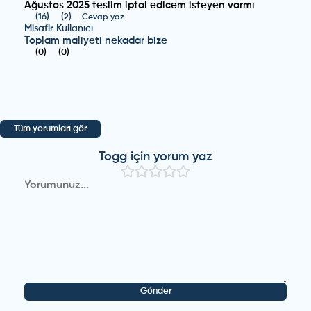
Ağustos 2025 teslim iptal edicem isteyen varmı
(
16
)
(
2
)
Cevap yaz
Misafir Kullanıcı
Toplam maliyeti nekadar bize
(
0
)
(
0
)
Togg
-
T10X
-
Misafir Kullanıcı
24 Temmuz 2025
togg 10 f lafta haziranda çıkacaktı arıyorum bizde
Tüm yorumları gör
bilmiyoruz diyorlar
(
2
)
(
1
)
Cevap yaz
Togg
için yorum yaz
Misafir Kullanıcı
Hubanp Burpnaty
(
0
)
(
0
)
Togg
-
T10X
-
Misafir Kullanıcı
25 Haziran 2025
Çekemeyenlere girsin, heykele devam
(
0
)
(
2
)
Cevap yaz
Gönder