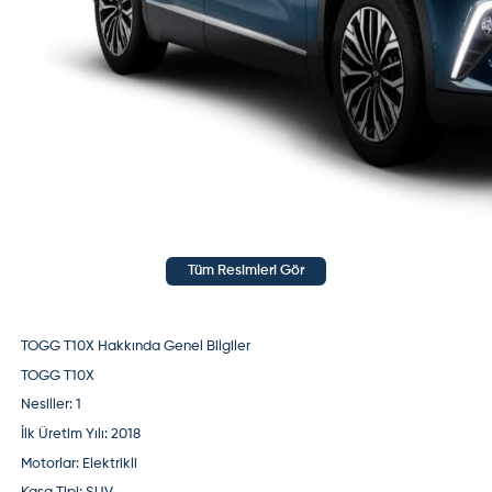
aracın neden bu kadar pahalıya satıldığını sorgula .
(
1
)
(
0
)
Misafir Kullanıcı
Ülke Müslüman olmaz ,insan isterse bir din seçer
ayrıca Kuran da geçen faiz tefeci faizidir . Piyasadaki
faiz paranın bulundurma maliyetidir. Bıktık
cehaletinizden. Bu kafa ile ülkeyi batırdınız hala tek
Müslüman sizmişsiniz gibi hava basmaya
çalışıyorsunuz . Yazıklar olsun lan hepinize
(
1
)
(
0
)
Misafir Kullanıcı
Tam bir mal beyanı . Japonya da faizler çoğu zaman
eksi. Onlar tam Müslüman o zaman
(
1
)
(
0
)
Tüm Resimleri Gör
Misafir Kullanıcı
Gavur memleketlerinde faiz oranı 0
(
1
)
(
0
)
TOGG T10X Hakkında Genel Bilgiler
TOGG T10X
Nesiller:
1
İlk Üretim Yılı:
2018
Motorlar:
Elektrikli