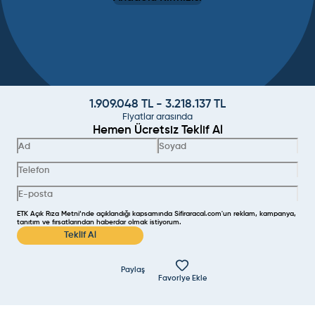
1.909.048
TL -
3.218.137
TL
Fiyatlar arasında
Hemen Ücretsiz Teklif Al
ETK Açık Rıza Metni’nde açıklandığı kapsamında Sifiraracal.com'un reklam, kampanya,
tanıtım ve fırsatlarından haberdar olmak istiyorum.
Teklif Al
Paylaş
Favoriye Ekle