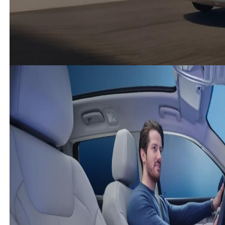
:)))))))))) muhteşem tespit
(
0
)
(
0
)
Togg
-
T10X
-
Misafir Kullanıcı
26 Mayıs 2025
Bende almak istiyorum, kim ne derse desin ben
yollarda çevremde görünce gururlanıp çok mutlu
oluyorum,ancak satış sonrası hizmetler çok önemli bir
an önce düzene girmeli.. emeği geçenlere tekrar
tekrar teşekkür ediyorum.. duygusal ve siyasi değil
gerçekçi yorumları bekleriz...
(
19
)
(
19
)
Cevap yaz
Misafir Kullanıcı
Arkadaş ben hala anlamiyorum niye kotuluyorsunuz
hangi siyasi kafa cikarirsa cikarsin gurur verici bir araç
biz gelirsek dahada iyisini cikaracik diyin zormu
bukadar
(
1
)
(
1
)
Misafir Kullanıcı
Al da ebeninkini gör.
(
0
)
(
0
)