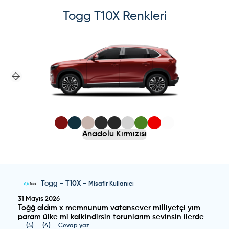
Togg
T10X
Renkleri
Previous slide
Next slide
Anadolu Kırmızısı
Togg
-
T10X
-
Misafir Kullanıcı
31 Mayıs 2026
Toğğ aldım x memnunum vatansever milliyetçi yım
param ülke mi kalkindirsin torunlarım sevinsin ilerde
(
5
)
(
4
)
Cevap yaz