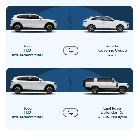
Togg
Porsche
T10X
Cayenne Coupe
RWD Standart Menzil
353 PS
Togg
Land Rover
T10X
Defender 130
RWD Standart Menzil
3.0 D350 Mild Hybrid