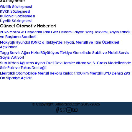
Sözleşmeler
Gizlilik Sözleşmesi
KVKK Sözleşmesi
Kullanıcı Sözleşmesi
Üyelik Sözleşmesi
Güncel Otomotiv Haberleri
2026 MotoGP Heyecanı Tam Gaz Devam Ediyor: Yarış Takvimi, Yayın Kanalı
ve Başlama Saatleri!
Makyajlı Hyundai IONIQ 6 Türkiye’de: Fiyatı, Menzili ve Tüm Özellikleri
Açıklandı!
Togg Servis Ağını Hızla Büyütüyor: Türkiye Genelinde Sabit ve Mobil Servis
Sayısı Artıyor!
Suzuki’den Ağustos Ayına Özel Dev Hamle: Vitara ve S-Cross Modellerinde
Sıfır Faiz ve Takas Desteği!
Elektrikli Otomobilde Menzil Rekoru Kırıldı: 1.100 km Menzilli BYD Denza Z9S
Ön Siparişe Açıldı!
© Copyright Sifiraracal.com 2015-
2026