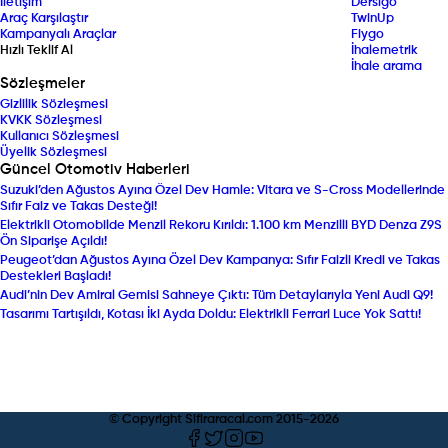
İletişim
Dersigo
Araç Karşılaştır
TwinUp
Kampanyalı Araçlar
Fiygo
Hızlı Teklif Al
İhalemetrik
İhale arama
Sözleşmeler
Gizlilik Sözleşmesi
KVKK Sözleşmesi
Kullanıcı Sözleşmesi
Üyelik Sözleşmesi
Güncel Otomotiv Haberleri
Suzuki’den Ağustos Ayına Özel Dev Hamle: Vitara ve S-Cross Modellerinde
Sıfır Faiz ve Takas Desteği!
Elektrikli Otomobilde Menzil Rekoru Kırıldı: 1.100 km Menzilli BYD Denza Z9S
Ön Siparişe Açıldı!
Peugeot’dan Ağustos Ayına Özel Dev Kampanya: Sıfır Faizli Kredi ve Takas
Destekleri Başladı!
Audi’nin Dev Amiral Gemisi Sahneye Çıktı: Tüm Detaylarıyla Yeni Audi Q9!
Tasarımı Tartışıldı, Kotası İki Ayda Doldu: Elektrikli Ferrari Luce Yok Sattı!
© Copyright Sifiraracal.com 2015-
2026