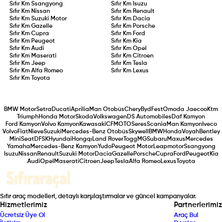
Sıfır Km
Ssangyong
Sıfır Km
Isuzu
Sıfır Km
Nissan
Sıfır Km
Renault
Sıfır Km
Suzuki Motor
Sıfır Km
Dacia
Sıfır Km
Gazelle
Sıfır Km
Porsche
Sıfır Km
Cupra
Sıfır Km
Ford
Sıfır Km
Peugeot
Sıfır Km
Kia
Sıfır Km
Audi
Sıfır Km
Opel
Sıfır Km
Maserati
Sıfır Km
Citroen
Sıfır Km
Jeep
Sıfır Km
Tesla
Sıfır Km
Alfa Romeo
Sıfır Km
Lexus
Sıfır Km
Toyota
BMW Motor
Setra
Ducati
Aprilia
Man Otobüs
Chery
Byd
Fest
Omoda Jaecoo
Ktm
Triumph
Honda Motor
Skoda
Volkswagen
DS Automobiles
Daf Kamyon
Ford Kamyon
Volvo Kamyon
Kawasaki
CFMOTO
Seres
Scania
Man Kamyon
Iveco
Volvo
Fiat
Nieve
Suzuki
Mercedes-Benz Otobüs
Skywell
BMW
Honda
Voyah
Bentley
Mini
Seat
DFSK
Hyundai
Hongqı
Land Rover
Togg
MG
Subaru
Maxus
Mercedes
Yamaha
Mercedes-Benz Kamyon
Yudo
Peugeot Motor
Leapmotor
Ssangyong
Isuzu
Nissan
Renault
Suzuki Motor
Dacia
Gazelle
Porsche
Cupra
Ford
Peugeot
Kia
Audi
Opel
Maserati
Citroen
Jeep
Tesla
Alfa Romeo
Lexus
Toyota
Sıfır araç modelleri, detaylı karşılaştırmalar ve güncel kampanyalar.
Hizmetlerimiz
Partnerlerimiz
Ücretsiz Üye Ol
Araç Bul