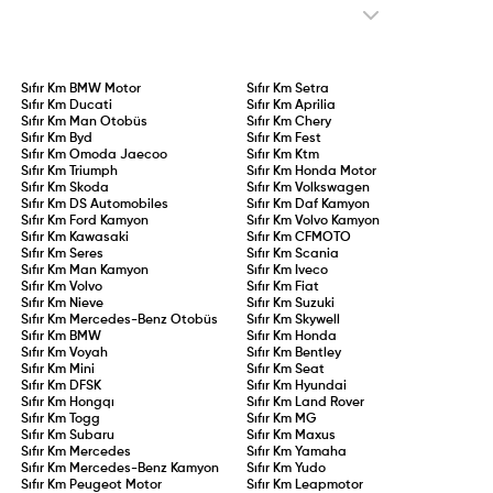
pazarlara sunulması hedefleniyor.
Sıfır Km
BMW Motor
Sıfır Km
Setra
Sıfır Km
Ducati
Sıfır Km
Aprilia
Sıfır Km
Man Otobüs
Sıfır Km
Chery
Sıfır Km
Byd
Sıfır Km
Fest
Sıfır Km
Omoda Jaecoo
Sıfır Km
Ktm
Sıfır Km
Triumph
Sıfır Km
Honda Motor
Sıfır Km
Skoda
Sıfır Km
Volkswagen
Sıfır Km
DS Automobiles
Sıfır Km
Daf Kamyon
Sıfır Km
Ford Kamyon
Sıfır Km
Volvo Kamyon
Sıfır Km
Kawasaki
Sıfır Km
CFMOTO
Sıfır Km
Seres
Sıfır Km
Scania
Sıfır Km
Man Kamyon
Sıfır Km
Iveco
Sıfır Km
Volvo
Sıfır Km
Fiat
Sıfır Km
Nieve
Sıfır Km
Suzuki
Sıfır Km
Mercedes-Benz Otobüs
Sıfır Km
Skywell
Sıfır Km
BMW
Sıfır Km
Honda
Sıfır Km
Voyah
Sıfır Km
Bentley
Sıfır Km
Mini
Sıfır Km
Seat
Sıfır Km
DFSK
Sıfır Km
Hyundai
Sıfır Km
Hongqı
Sıfır Km
Land Rover
Sıfır Km
Togg
Sıfır Km
MG
Sıfır Km
Subaru
Sıfır Km
Maxus
Sıfır Km
Mercedes
Sıfır Km
Yamaha
Sıfır Km
Mercedes-Benz Kamyon
Sıfır Km
Yudo
Sıfır Km
Peugeot Motor
Sıfır Km
Leapmotor