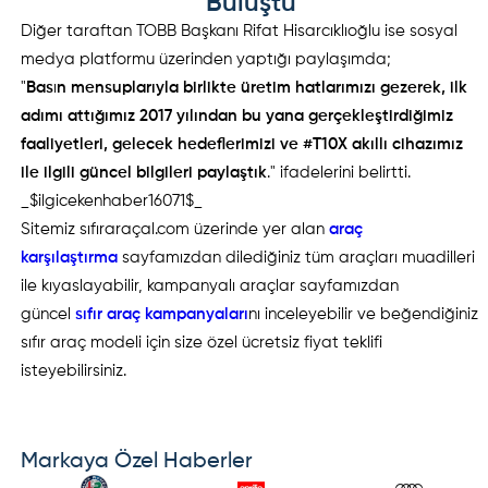
Buluştu
Diğer taraftan TOBB Başkanı Rifat Hisarcıklıoğlu ise sosyal
medya platformu üzerinden yaptığı paylaşımda;
"
Bas
ı
n mensuplarıyla birlikte üretim hatlarımızı gezerek, ilk
adımı attığımız 2017 yılından bu yana gerçekleştirdiğimiz
faaliyetleri, gelecek hedeflerimizi ve #T10X akıllı cihazımız
ile ilgili güncel bilgileri paylaştık
." ifadelerini belirtti.
_$ilgicekenhaber16071$_
Sitemiz sıfıraraçal.com üzerinde yer alan
araç
karşılaştırma
sayfamızdan dilediğiniz tüm araçları muadilleri
ile kıyaslayabilir, kampanyalı araçlar sayfamızdan
güncel
sıfır araç kampanyaları
nı inceleyebilir ve beğendiğiniz
sıfır araç modeli için size özel ücretsiz fiyat teklifi
isteyebilirsiniz.
Markaya Özel Haberler