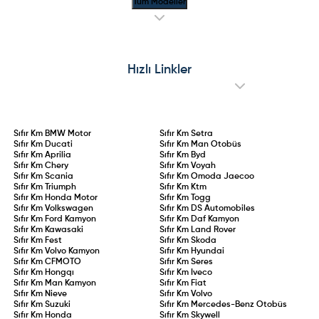
Tüm Modeller
Hızlı Linkler
Sıfır Km
BMW Motor
Sıfır Km
Setra
Sıfır Km
Ducati
Sıfır Km
Man Otobüs
Sıfır Km
Aprilia
Sıfır Km
Byd
Sıfır Km
Chery
Sıfır Km
Voyah
Sıfır Km
Scania
Sıfır Km
Omoda Jaecoo
Sıfır Km
Triumph
Sıfır Km
Ktm
Sıfır Km
Honda Motor
Sıfır Km
Togg
Sıfır Km
Volkswagen
Sıfır Km
DS Automobiles
Sıfır Km
Ford Kamyon
Sıfır Km
Daf Kamyon
Sıfır Km
Kawasaki
Sıfır Km
Land Rover
Sıfır Km
Fest
Sıfır Km
Skoda
Sıfır Km
Volvo Kamyon
Sıfır Km
Hyundai
Sıfır Km
CFMOTO
Sıfır Km
Seres
Sıfır Km
Hongqı
Sıfır Km
Iveco
Sıfır Km
Man Kamyon
Sıfır Km
Fiat
Sıfır Km
Nieve
Sıfır Km
Volvo
Sıfır Km
Suzuki
Sıfır Km
Mercedes-Benz Otobüs
Sıfır Km
Honda
Sıfır Km
Skywell