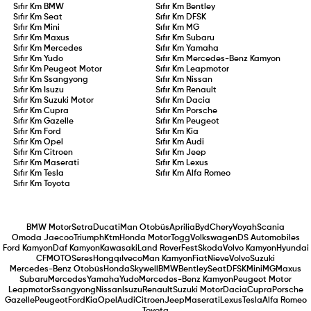
Sıfır Km
BMW
Sıfır Km
Bentley
Sıfır Km
Seat
Sıfır Km
DFSK
Sıfır Km
Mini
Sıfır Km
MG
Sıfır Km
Maxus
Sıfır Km
Subaru
Sıfır Km
Mercedes
Sıfır Km
Yamaha
Sıfır Km
Yudo
Sıfır Km
Mercedes-Benz Kamyon
Sıfır Km
Peugeot Motor
Sıfır Km
Leapmotor
Sıfır Km
Ssangyong
Sıfır Km
Nissan
Sıfır Km
Isuzu
Sıfır Km
Renault
Sıfır Km
Suzuki Motor
Sıfır Km
Dacia
Sıfır Km
Cupra
Sıfır Km
Porsche
Sıfır Km
Gazelle
Sıfır Km
Peugeot
Sıfır Km
Ford
Sıfır Km
Kia
Sıfır Km
Opel
Sıfır Km
Audi
Sıfır Km
Citroen
Sıfır Km
Jeep
Sıfır Km
Maserati
Sıfır Km
Lexus
Sıfır Km
Tesla
Sıfır Km
Alfa Romeo
Sıfır Km
Toyota
BMW Motor
Setra
Ducati
Man Otobüs
Aprilia
Byd
Chery
Voyah
Scania
Omoda Jaecoo
Triumph
Ktm
Honda Motor
Togg
Volkswagen
DS Automobiles
Ford Kamyon
Daf Kamyon
Kawasaki
Land Rover
Fest
Skoda
Volvo Kamyon
Hyundai
CFMOTO
Seres
Hongqı
Iveco
Man Kamyon
Fiat
Nieve
Volvo
Suzuki
Mercedes-Benz Otobüs
Honda
Skywell
BMW
Bentley
Seat
DFSK
Mini
MG
Maxus
Subaru
Mercedes
Yamaha
Yudo
Mercedes-Benz Kamyon
Peugeot Motor
Leapmotor
Ssangyong
Nissan
Isuzu
Renault
Suzuki Motor
Dacia
Cupra
Porsche
Gazelle
Peugeot
Ford
Kia
Opel
Audi
Citroen
Jeep
Maserati
Lexus
Tesla
Alfa Romeo