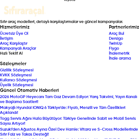
Toyota
Sıfır araç modelleri, detaylı karşılaştırmalar ve güncel kampanyalar.
Hizmetlerimiz
Partnerlerimiz
Ücretsiz Üye Ol
Araç Bul
İletişim
Dersigo
Araç Karşılaştır
TwinUp
Kampanyalı Araçlar
Fiygo
Hızlı Teklif Al
İhalemetrik
İhale arama
Sözleşmeler
Gizlilik Sözleşmesi
KVKK Sözleşmesi
Kullanıcı Sözleşmesi
Üyelik Sözleşmesi
Güncel Otomotiv Haberleri
2026 MotoGP Heyecanı Tam Gaz Devam Ediyor: Yarış Takvimi, Yayın Kanalı
ve Başlama Saatleri!
Makyajlı Hyundai IONIQ 6 Türkiye’de: Fiyatı, Menzili ve Tüm Özellikleri
Açıklandı!
Togg Servis Ağını Hızla Büyütüyor: Türkiye Genelinde Sabit ve Mobil Servis
Sayısı Artıyor!
Suzuki’den Ağustos Ayına Özel Dev Hamle: Vitara ve S-Cross Modellerinde
Sıfır Faiz ve Takas Desteği!