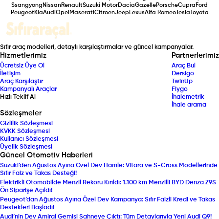
Ssangyong
Nissan
Renault
Suzuki Motor
Dacia
Gazelle
Porsche
Cupra
Ford
Peugeot
Kia
Audi
Opel
Maserati
Citroen
Jeep
Lexus
Alfa Romeo
Tesla
Toyota
Sıfır araç modelleri, detaylı karşılaştırmalar ve güncel kampanyalar.
Hizmetlerimiz
Partnerlerimiz
Ücretsiz Üye Ol
Araç Bul
İletişim
Dersigo
Araç Karşılaştır
TwinUp
Kampanyalı Araçlar
Fiygo
Hızlı Teklif Al
İhalemetrik
İhale arama
Sözleşmeler
Gizlilik Sözleşmesi
KVKK Sözleşmesi
Kullanıcı Sözleşmesi
Üyelik Sözleşmesi
Güncel Otomotiv Haberleri
Suzuki’den Ağustos Ayına Özel Dev Hamle: Vitara ve S-Cross Modellerinde
Sıfır Faiz ve Takas Desteği!
Elektrikli Otomobilde Menzil Rekoru Kırıldı: 1.100 km Menzilli BYD Denza Z9S
Ön Siparişe Açıldı!
Peugeot’dan Ağustos Ayına Özel Dev Kampanya: Sıfır Faizli Kredi ve Takas
Destekleri Başladı!
Audi’nin Dev Amiral Gemisi Sahneye Çıktı: Tüm Detaylarıyla Yeni Audi Q9!