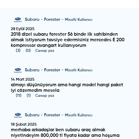
Subaru
-
Forester
-
Misafir Kullanıcı
28 Eylül 2025
2018 dizel subaru forester 56 binde ilk sahibinden
almak istiyorum tavsiye edermisiniz mercedes E 200
kompressor avangart kullanıyorum
(
3
)
(
0
)
Cevap yaz
Subaru
-
Forester
-
Misafir Kullanıcı
14 Mart 2025
almayı düşünüyorum ama hangi model hangi paket
iyi cözemedim mesela
(
11
)
(
1
)
Cevap yaz
Subaru
-
Forester
-
Misafir Kullanıcı
18 Şubat 2025
merhaba arkadaşlar ben subaru araç almak
niyetindeyim 800,000 tl fiyata kadar ama hoşuma