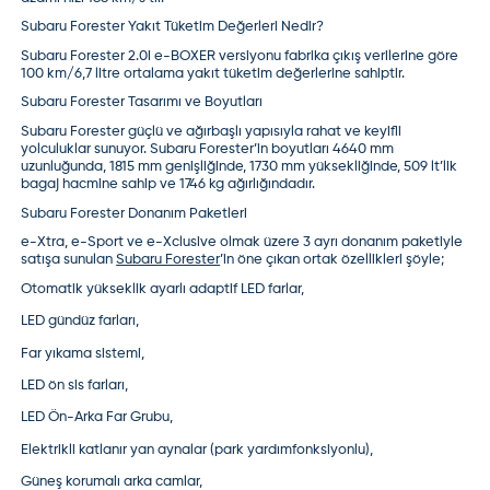
Subaru Forester Yakıt Tüketim Değerleri Nedir?
Subaru Forester 2.0i e-BOXER versiyonu fabrika çıkış verilerine göre
100 km/6,7 litre ortalama yakıt tüketim değerlerine sahiptir.
Subaru Forester Tasarımı ve Boyutları
Subaru Forester güçlü ve ağırbaşlı yapısıyla rahat ve keyifli
yolculuklar sunuyor. Subaru Forester’in boyutları 4640 mm
uzunluğunda, 1815 mm genişliğinde, 1730 mm yüksekliğinde, 509 lt’lik
bagaj hacmine sahip ve 1746 kg ağırlığındadır.
Subaru Forester Donanım Paketleri
e-Xtra, e-Sport ve e-Xclusive olmak üzere 3 ayrı donanım paketiyle
satışa sunulan
Subaru Forester
’in öne çıkan ortak özellikleri şöyle;
Otomatik yükseklik ayarlı adaptif LED farlar,
LED gündüz farları,
Far yıkama sistemi,
LED ön sis farları,
LED Ön-Arka Far Grubu,
Elektrikli katlanır yan aynalar (park yardımfonksiyonlu),
Güneş korumalı arka camlar,