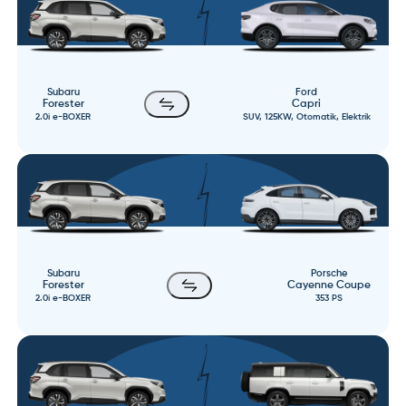
Subaru
Ford
Forester
Capri
2.0i e-BOXER
SUV, 125KW, Otomatik, Elektrik
Subaru
Porsche
Forester
Cayenne Coupe
2.0i e-BOXER
353 PS