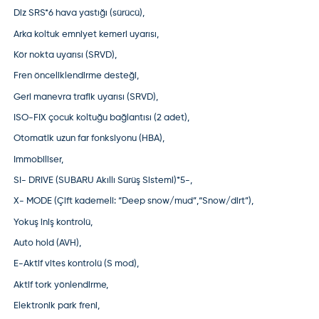
Diz SRS*6 hava yastığı (sürücü),
Arka koltuk emniyet kemeri uyarısı,
Kör nokta uyarısı (SRVD),
Fren önceliklendirme desteği,
Geri manevra trafik uyarısı (SRVD),
ISO-FIX çocuk koltuğu bağlantısı (2 adet),
Otomatik uzun far fonksiyonu (HBA),
Immobiliser,
SI- DRIVE (SUBARU Akıllı Sürüş Sistemi)*5-,
X- MODE (Çift kademeli: “Deep snow/mud”,“Snow/dirt”),
Yokuş iniş kontrolü,
Auto hold (AVH),
E-Aktif vites kontrolü (S mod),
Aktif tork yönlendirme,
Elektronik park freni,