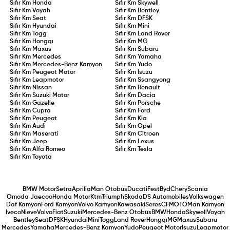
Sıfır Km
Honda
Sıfır Km
Skywell
Sıfır Km
Voyah
Sıfır Km
Bentley
Sıfır Km
Seat
Sıfır Km
DFSK
Sıfır Km
Hyundai
Sıfır Km
Mini
Sıfır Km
Togg
Sıfır Km
Land Rover
Sıfır Km
Hongqı
Sıfır Km
MG
Sıfır Km
Maxus
Sıfır Km
Subaru
Sıfır Km
Mercedes
Sıfır Km
Yamaha
Sıfır Km
Mercedes-Benz Kamyon
Sıfır Km
Yudo
Sıfır Km
Peugeot Motor
Sıfır Km
Isuzu
Sıfır Km
Leapmotor
Sıfır Km
Ssangyong
Sıfır Km
Nissan
Sıfır Km
Renault
Sıfır Km
Suzuki Motor
Sıfır Km
Dacia
Sıfır Km
Gazelle
Sıfır Km
Porsche
Sıfır Km
Cupra
Sıfır Km
Ford
Sıfır Km
Peugeot
Sıfır Km
Kia
Sıfır Km
Audi
Sıfır Km
Opel
Sıfır Km
Maserati
Sıfır Km
Citroen
Sıfır Km
Jeep
Sıfır Km
Lexus
Sıfır Km
Alfa Romeo
Sıfır Km
Tesla
Sıfır Km
Toyota
BMW Motor
Setra
Aprilia
Man Otobüs
Ducati
Fest
Byd
Chery
Scania
Omoda Jaecoo
Honda Motor
Ktm
Triumph
Skoda
DS Automobiles
Volkswagen
Daf Kamyon
Ford Kamyon
Volvo Kamyon
Kawasaki
Seres
CFMOTO
Man Kamyon
Iveco
Nieve
Volvo
Fiat
Suzuki
Mercedes-Benz Otobüs
BMW
Honda
Skywell
Voyah
Bentley
Seat
DFSK
Hyundai
Mini
Togg
Land Rover
Hongqı
MG
Maxus
Subaru
Mercedes
Yamaha
Mercedes-Benz Kamyon
Yudo
Peugeot Motor
Isuzu
Leapmotor