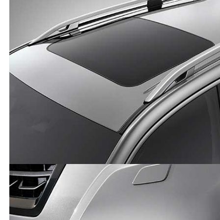
Allah korusun motor arızası olsa kim bilir ne kadar
masraf çıkar ama araca binince her şeyi unutuyorum
mükemmel bir araba
(
9
)
(
8
)
Cevap yaz
Misafir Kullanıcı
Kaç km'de aracınız? İnternette dizel forester
hakkında yorum neredeyse hiç yok.
(
0
)
(
0
)
Subaru
-
Forester
-
Misafir Kullanıcı
22 Ağustos 2023
Subaru çok iyi bir marka. Otomobilden anlayanların
kıymetini bileceği güçlü bir marka. 2022 yılında
dünyanın en iyi otomobil üretici markası seçildi. 2023
yılında dünyanın en iyi otomobil üreticisi olarak ikinci
sırada yer aldı. Güçlü çok güvenli sağlam bir marka.
Forester a gelince. Yukarıda yazdığım tüm özelliklere
sahip bir Subaru klasiği bir Subaru başyapıtı.
(
13
)
(
4
)
Cevap yaz