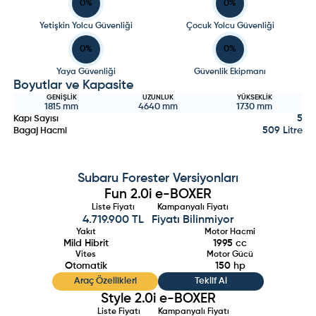
0
%
0
%
Yetişkin Yolcu Güvenliği
Çocuk Yolcu Güvenliği
0
%
0
%
Yaya Güvenliği
Güvenlik Ekipmanı
Boyutlar ve Kapasite
GENIŞLIK
UZUNLUK
YÜKSEKLIK
1815
mm
4640
mm
1730
mm
5
Kapı Sayısı
509 Litre
Bagaj Hacmi
Subaru
Forester
Versiyonları
Fun 2.0i e-BOXER
Liste Fiyatı
Kampanyalı Fiyatı
4.719.900 TL
Fiyatı Bilinmiyor
Yakıt
Motor Hacmi
Mild Hibrit
1995
cc
Vites
Motor Gücü
Otomatik
150
hp
Araç Özellikleri
Teklif Al
Style 2.0i e-BOXER
Liste Fiyatı
Kampanyalı Fiyatı