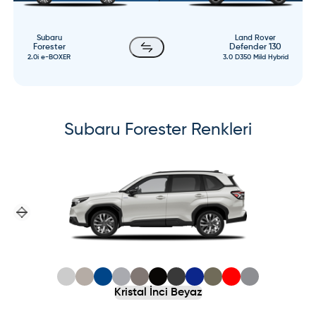
Subaru
Land Rover
Forester
Defender 130
2.0i e-BOXER
3.0 D350 Mild Hybrid
Subaru
Forester
Renkleri
Previous slide
Next slide
Kristal İnci Beyaz