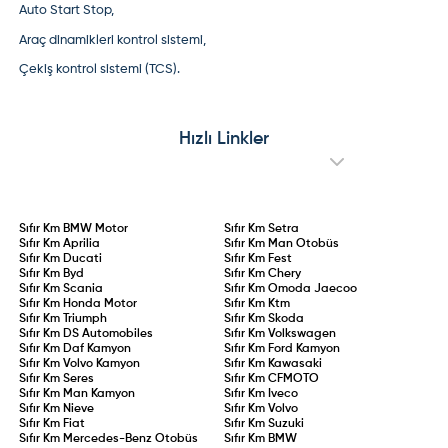
Auto Start Stop,
Araç dinamikleri kontrol sistemi,
Çekiş kontrol sistemi (TCS).
Hızlı Linkler
Sıfır Km
BMW Motor
Sıfır Km
Setra
Sıfır Km
Aprilia
Sıfır Km
Man Otobüs
Sıfır Km
Ducati
Sıfır Km
Fest
Sıfır Km
Byd
Sıfır Km
Chery
Sıfır Km
Scania
Sıfır Km
Omoda Jaecoo
Sıfır Km
Honda Motor
Sıfır Km
Ktm
Sıfır Km
Triumph
Sıfır Km
Skoda
Sıfır Km
DS Automobiles
Sıfır Km
Volkswagen
Sıfır Km
Daf Kamyon
Sıfır Km
Ford Kamyon
Sıfır Km
Volvo Kamyon
Sıfır Km
Kawasaki
Sıfır Km
Seres
Sıfır Km
CFMOTO
Sıfır Km
Man Kamyon
Sıfır Km
Iveco
Sıfır Km
Nieve
Sıfır Km
Volvo
Sıfır Km
Fiat
Sıfır Km
Suzuki
Sıfır Km
Mercedes-Benz Otobüs
Sıfır Km
BMW