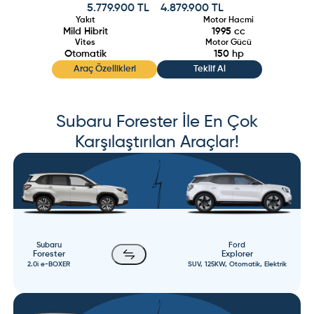
5.779.900 TL
4.879.900 TL
Yakıt
Motor Hacmi
Mild Hibrit
1995
cc
Vites
Motor Gücü
Otomatik
150
hp
Araç Özellikleri
Teklif Al
Subaru
Forester
İle En Çok
Karşılaştırılan Araçlar!
Subaru
Ford
Forester
Explorer
2.0i e-BOXER
SUV, 125KW, Otomatik, Elektrik