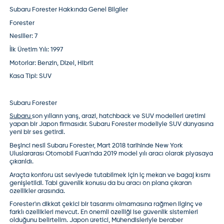
Subaru Forester Hakkında Genel Bilgiler
Forester
Nesiller:
7
İlk Üretim Yılı:
1997
Motorlar:
Benzin, Dizel, Hibrit
Kasa Tipi:
SUV
Subaru Forester
Subaru
son yılların yarış, arazi, hatchback ve SUV modelleri üretimi
yapan bir Japon firmasıdır. Subaru Forester modeliyle SUV dünyasına
yeni bir ses getirdi.
Beşinci nesil
Subaru Forester
, Mart 2018 tarihinde New York
Uluslararası Otomobil Fuarı'nda 2019 model yılı aracı olarak piyasaya
çıkarıldı.
Araçta konforu üst seviyede tutabilmek için iç mekan ve bagaj kısmı
genişletildi. Tabi güvenlik konusu da bu aracı ön plana çıkaran
özellikler arasında.
Forester'ın dikkat çekici bir tasarımı olmamasına rağmen ilginç ve
farklı özellikleri mevcut. En önemli özelliği ise güvenlik sistemleri
olduğunu belirtelim. Japon üretici, Mühendisleriyle beraber