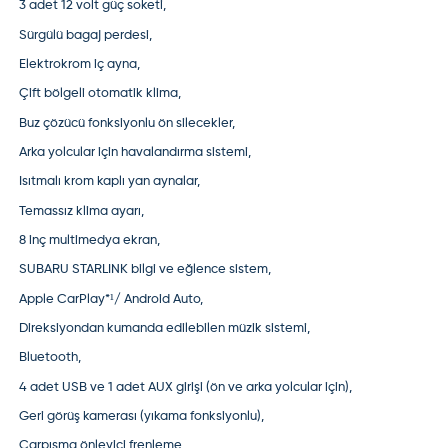
3 adet 12 volt güç soketi,
Sürgülü bagaj perdesi,
Elektrokrom iç ayna,
Çift bölgeli otomatik klima,
Buz çözücü fonksiyonlu ön silecekler,
Arka yolcular için havalandırma sistemi,
Isıtmalı krom kaplı yan aynalar,
Temassız klima ayarı,
8 inç multimedya ekran,
SUBARU STARLINK bilgi ve eğlence sistem,
Apple CarPlay*¹/ Android Auto,
Direksiyondan kumanda edilebilen müzik sistemi,
Bluetooth,
4 adet USB ve 1 adet AUX girişi (ön ve arka yolcular için),
Geri görüş kamerası (yıkama fonksiyonlu),
Çarpışma önleyici frenleme,