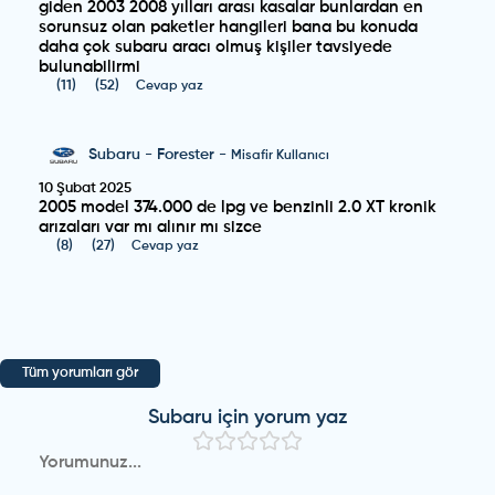
giden 2003 2008 yılları arası kasalar bunlardan en
sorunsuz olan paketler hangileri bana bu konuda
daha çok subaru aracı olmuş kişiler tavsiyede
bulunabilirmi
(
11
)
(
52
)
Cevap yaz
Subaru
-
Forester
-
Misafir Kullanıcı
10 Şubat 2025
2005 model 374.000 de lpg ve benzinli 2.0 XT kronik
arızaları var mı alınır mı sizce
(
8
)
(
27
)
Cevap yaz
Subaru
-
Forester
-
Misafir Kullanıcı
1 Kasım 2024
Selamun aleyküm 2009 model 130 binde Subaru
Tüm yorumları gör
forester 700 bine alinirmi
(
4
)
(
4
)
Cevap yaz
Subaru
için yorum yaz
Misafir Kullanıcı
Alınmaz
(
0
)
(
0
)