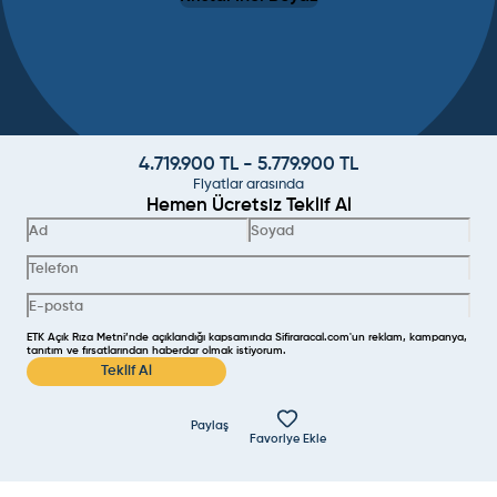
4.719.900
TL -
5.779.900
TL
Fiyatlar arasında
Hemen Ücretsiz Teklif Al
ETK Açık Rıza Metni’nde açıklandığı kapsamında Sifiraracal.com'un reklam, kampanya,
tanıtım ve fırsatlarından haberdar olmak istiyorum.
Teklif Al
Paylaş
Favoriye Ekle