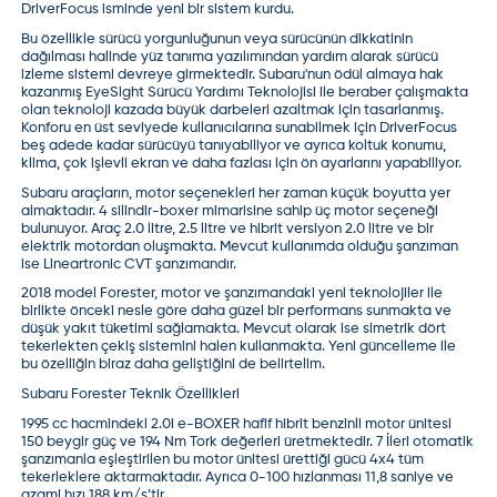
DriverFocus isminde yeni bir sistem kurdu.
Bu özellikle sürücü yorgunluğunun veya sürücünün dikkatinin
dağılması halinde yüz tanıma yazılımından yardım alarak sürücü
izleme sistemi devreye girmektedir. Subaru'nun ödül almaya hak
kazanmış EyeSight Sürücü Yardımı Teknolojisi ile beraber çalışmakta
olan teknoloji kazada büyük darbeleri azaltmak için tasarlanmış.
Konforu en üst seviyede kullanıcılarına sunabilmek için DriverFocus
beş adede kadar sürücüyü tanıyabiliyor ve ayrıca koltuk konumu,
klima, çok işlevli ekran ve daha fazlası için ön ayarlarını yapabiliyor.
Subaru araçların, motor seçenekleri her zaman küçük boyutta yer
almaktadır. 4 silindir-boxer mimarisine sahip üç motor seçeneği
bulunuyor. Araç 2.0 litre, 2.5 litre ve hibrit versiyon 2.0 litre ve bir
elektrik motordan oluşmakta. Mevcut kullanımda olduğu şanzıman
ise Lineartronic CVT şanzımandır.
2018 model Forester, motor ve şanzımandaki yeni teknolojiler ile
birlikte önceki nesle göre daha güzel bir performans sunmakta ve
düşük yakıt tüketimi sağlamakta. Mevcut olarak ise simetrik dört
tekerlekten çekiş sistemini halen kullanmakta. Yeni güncelleme ile
bu özelliğin biraz daha geliştiğini de belirtelim.
Subaru Forester Teknik Özellikleri
1995 cc hacmindeki 2.0i e-BOXER hafif hibrit benzinli motor ünitesi
150 beygir güç ve 194 Nm Tork değerleri üretmektedir. 7 İleri otomatik
şanzımanla eşleştirilen bu motor ünitesi ürettiği gücü 4x4 tüm
tekerleklere aktarmaktadır. Ayrıca 0-100 hızlanması 11,8 saniye ve
azami hızı 188 km/s’tir.