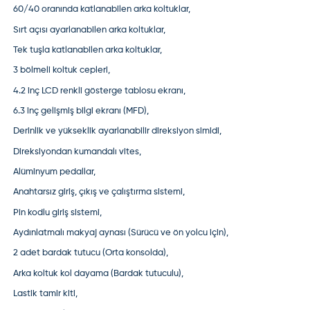
60/40 oranında katlanabilen arka koltuklar,
Sırt açısı ayarlanabilen arka koltuklar,
Tek tuşla katlanabilen arka koltuklar,
3 bölmeli koltuk cepleri,
4.2 inç LCD renkli gösterge tablosu ekranı,
6.3 inç gelişmiş bilgi ekranı (MFD),
Derinlik ve yükseklik ayarlanabilir direksiyon simidi,
Direksiyondan kumandalı vites,
Alüminyum pedallar,
Anahtarsız giriş, çıkış ve çalıştırma sistemi,
Pin kodlu giriş sistemi,
Aydınlatmalı makyaj aynası (Sürücü ve ön yolcu için),
2 adet bardak tutucu (Orta konsolda),
Arka koltuk kol dayama (Bardak tutuculu),
Lastik tamir kiti,