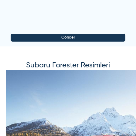
Subaru
-
Forester
-
Misafir Kullanıcı
30 Ekim 2024
Bizzat kullanan biri olarak diyebilirim ki subaru
kullanan, bir daha başka araçtan pek zevk almaz.
Dizel kullanacaklar için diyebilirim ki dpf dolmadan
Gönder
ara ara gazlamalı. Uzun yıllar sorunsuz binilebilir.
Bakım dışında ciddi bir motor arızası görmezsiniz.
Bakımları asla ihmal etmeyin, o da sizi üzmez.
(
7
)
(
7
)
Cevap yaz
Subaru
Forester
Resimleri
Subaru
-
Forester
-
Misafir Kullanıcı
12 Temmuz 2024
2018 model Subaru forestar benzinli premium plus
alınır mı kronik sorunu var mı yakıt çok önemli değil
aylık 1000 kmre yi geçmiyorum fiyat 1250 milyon
kazasız 100 bin kmre
(
30
)
(
9
)
Cevap yaz
Misafir Kullanıcı
subaru temiz ise her türlü alınır. 6 sene xv kullandım.
tadı başka idi. performans arabası değildir. ancak çok
güvenli bir araçtır. para biriktirip 2020 model üstü