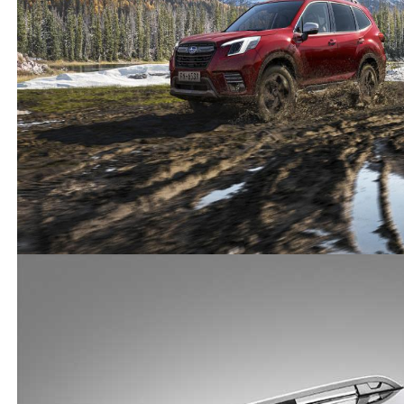
forester almayı planlıyorum. yeniden subarucu olmak
istiyorum.
(
0
)
(
0
)
Subaru
-
Forester
-
Misafir Kullanıcı
5 Temmuz 2024
Forester kamyonet mi otomobil mi
(
4
)
(
13
)
Cevap yaz
Misafir Kullanıcı
Tır
(
0
)
(
0
)
Subaru
-
Forester
-
Misafir Kullanıcı
12 Ocak 2024
Bende yeni 2015 model forester dizel sport paket
aldım her konuda mükemmel bir araç servise gittim
bakımlarını yaptırdım ön defransiyel arka defransiyel
3 litre şanzıman 12 litre motor 6 litre yağ aldı yani
toplam 21 litre yağ dondum kaldım antifriz mazot
filtresi yağı filtresi polen hava fren yağı hepsini
değiştirdim 14500 tl masraf oldu biraz Korkut’u beni