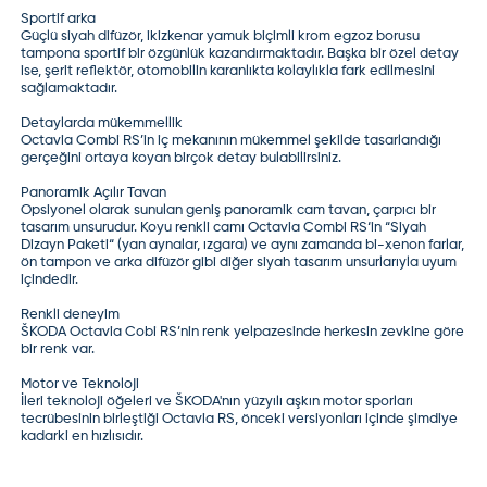
Sportif arka
Güçlü siyah difüzör, ikizkenar yamuk biçimli krom egzoz borusu
tampona sportif bir özgünlük kazandırmaktadır. Başka bir özel detay
ise, şerit reflektör, otomobilin karanlıkta kolaylıkla fark edilmesini
sağlamaktadır.
Detaylarda mükemmellik
Octavia Combi RS’in iç mekanının mükemmel şekilde tasarlandığı
gerçeğini ortaya koyan birçok detay bulabilirsiniz.
Panoramik Açılır Tavan
Opsiyonel olarak sunulan geniş panoramik cam tavan, çarpıcı bir
tasarım unsurudur. Koyu renkli camı Octavia Combi RS‘in “Siyah
Dizayn Paketi“ (yan aynalar, ızgara) ve aynı zamanda bi-xenon farlar,
ön tampon ve arka difüzör gibi diğer siyah tasarım unsurlarıyla uyum
içindedir.
Renkli deneyim
ŠKODA Octavia Cobi RS’nin renk yelpazesinde herkesin zevkine göre
bir renk var.
Motor ve Teknoloji
İleri teknoloji öğeleri ve ŠKODA'nın yüzyılı aşkın motor sporları
tecrübesinin birleştiği Octavia RS, önceki versiyonları içinde şimdiye
kadarki en hızlısıdır.