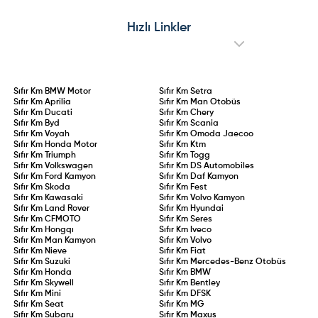
Hızlı Linkler
Sıfır Km
BMW Motor
Sıfır Km
Setra
Sıfır Km
Aprilia
Sıfır Km
Man Otobüs
Sıfır Km
Ducati
Sıfır Km
Chery
Sıfır Km
Byd
Sıfır Km
Scania
Sıfır Km
Voyah
Sıfır Km
Omoda Jaecoo
Sıfır Km
Honda Motor
Sıfır Km
Ktm
Sıfır Km
Triumph
Sıfır Km
Togg
Sıfır Km
Volkswagen
Sıfır Km
DS Automobiles
Sıfır Km
Ford Kamyon
Sıfır Km
Daf Kamyon
Sıfır Km
Skoda
Sıfır Km
Fest
Sıfır Km
Kawasaki
Sıfır Km
Volvo Kamyon
Sıfır Km
Land Rover
Sıfır Km
Hyundai
Sıfır Km
CFMOTO
Sıfır Km
Seres
Sıfır Km
Hongqı
Sıfır Km
Iveco
Sıfır Km
Man Kamyon
Sıfır Km
Volvo
Sıfır Km
Nieve
Sıfır Km
Fiat
Sıfır Km
Suzuki
Sıfır Km
Mercedes-Benz Otobüs
Sıfır Km
Honda
Sıfır Km
BMW
Sıfır Km
Skywell
Sıfır Km
Bentley
Sıfır Km
Mini
Sıfır Km
DFSK
Sıfır Km
Seat
Sıfır Km
MG
Sıfır Km
Subaru
Sıfır Km
Maxus