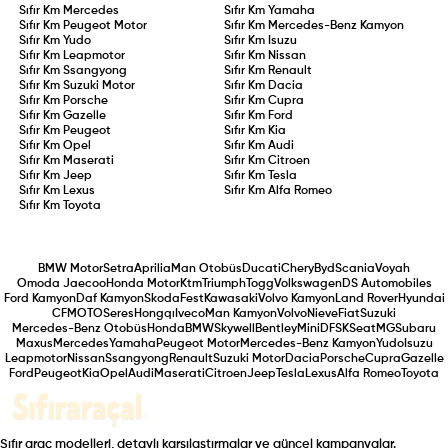
Sıfır Km
Mercedes
Sıfır Km
Yamaha
Sıfır Km
Peugeot Motor
Sıfır Km
Mercedes-Benz Kamyon
Sıfır Km
Yudo
Sıfır Km
Isuzu
Sıfır Km
Leapmotor
Sıfır Km
Nissan
Sıfır Km
Ssangyong
Sıfır Km
Renault
Sıfır Km
Suzuki Motor
Sıfır Km
Dacia
Sıfır Km
Porsche
Sıfır Km
Cupra
Sıfır Km
Gazelle
Sıfır Km
Ford
Sıfır Km
Peugeot
Sıfır Km
Kia
Sıfır Km
Opel
Sıfır Km
Audi
Sıfır Km
Maserati
Sıfır Km
Citroen
Sıfır Km
Jeep
Sıfır Km
Tesla
Sıfır Km
Lexus
Sıfır Km
Alfa Romeo
Sıfır Km
Toyota
BMW Motor
Setra
Aprilia
Man Otobüs
Ducati
Chery
Byd
Scania
Voyah
Omoda Jaecoo
Honda Motor
Ktm
Triumph
Togg
Volkswagen
DS Automobiles
Ford Kamyon
Daf Kamyon
Skoda
Fest
Kawasaki
Volvo Kamyon
Land Rover
Hyundai
CFMOTO
Seres
Hongqı
Iveco
Man Kamyon
Volvo
Nieve
Fiat
Suzuki
Mercedes-Benz Otobüs
Honda
BMW
Skywell
Bentley
Mini
DFSK
Seat
MG
Subaru
Maxus
Mercedes
Yamaha
Peugeot Motor
Mercedes-Benz Kamyon
Yudo
Isuzu
Leapmotor
Nissan
Ssangyong
Renault
Suzuki Motor
Dacia
Porsche
Cupra
Gazelle
Ford
Peugeot
Kia
Opel
Audi
Maserati
Citroen
Jeep
Tesla
Lexus
Alfa Romeo
Toyota
Sıfır araç modelleri, detaylı karşılaştırmalar ve güncel kampanyalar.