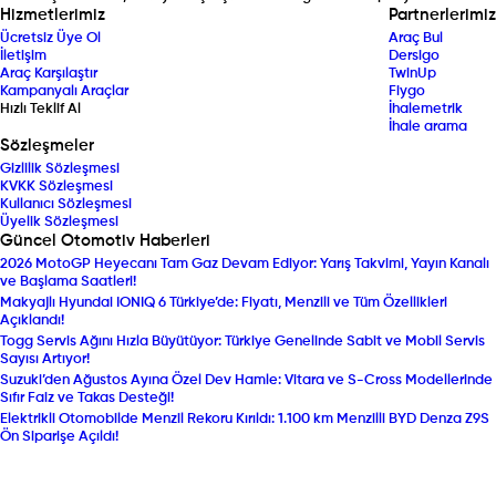
Hizmetlerimiz
Partnerlerimiz
Ücretsiz Üye Ol
Araç Bul
İletişim
Dersigo
Araç Karşılaştır
TwinUp
Kampanyalı Araçlar
Fiygo
Hızlı Teklif Al
İhalemetrik
İhale arama
Sözleşmeler
Gizlilik Sözleşmesi
KVKK Sözleşmesi
Kullanıcı Sözleşmesi
Üyelik Sözleşmesi
Güncel Otomotiv Haberleri
2026 MotoGP Heyecanı Tam Gaz Devam Ediyor: Yarış Takvimi, Yayın Kanalı
ve Başlama Saatleri!
Makyajlı Hyundai IONIQ 6 Türkiye’de: Fiyatı, Menzili ve Tüm Özellikleri
Açıklandı!
Togg Servis Ağını Hızla Büyütüyor: Türkiye Genelinde Sabit ve Mobil Servis
Sayısı Artıyor!
Suzuki’den Ağustos Ayına Özel Dev Hamle: Vitara ve S-Cross Modellerinde
Sıfır Faiz ve Takas Desteği!
Elektrikli Otomobilde Menzil Rekoru Kırıldı: 1.100 km Menzilli BYD Denza Z9S
Ön Siparişe Açıldı!