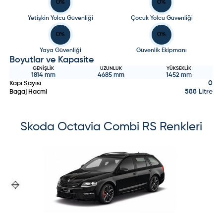
0
%
0
%
Yetişkin Yolcu Güvenliği
Çocuk Yolcu Güvenliği
0
%
0
%
Yaya Güvenliği
Güvenlik Ekipmanı
Boyutlar ve Kapasite
GENIŞLIK
UZUNLUK
YÜKSEKLIK
1814
mm
4685
mm
1452
mm
0
Kapı Sayısı
588 Litre
Bagaj Hacmi
Skoda
Octavia Combi RS
Renkleri
Previous slide
Next slide