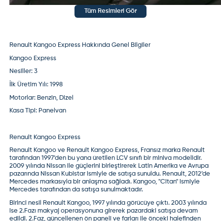
Tüm Resimleri Gör
Renault Kangoo Express Hakkında Genel Bilgiler
Kangoo Express
Nesiller:
3
İlk Üretim Yılı:
1998
Motorlar:
Benzin, Dizel
Kasa Tipi:
Panelvan
Renault Kangoo Express
Renault Kangoo ve
Renault Kangoo Express
, Fransız marka Renault
tarafından 1997’den bu yana üretilen LCV sınıfı bir miniva modelidir.
2009 yılında Nissan ile güçlerini birleştirerek Latin Amerika ve Avrupa
pazarında Nissan Kubistar ismiyle de satışa sunuldu.
Renault
, 2012’de
Mercedes markasıyla bir anlaşma sağladı. Kangoo, "Citan" ismiyle
Mercedes tarafından da satışa sunulmaktadır.
Birinci nesil Renault Kangoo, 1997 yılında görücüye çıktı. 2003 yılında
ise 2.Fazı makyaj operasyonuna girerek pazardaki satışa devam
edildi. 2.Faz, güncellenen ön paneli ve farları ile önceki halefinden