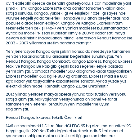
ayırt edilebilir derece de kendini gösteriyordu. Ticari modelinde yani
şimdiki ismi Kangoo Express’te arka camlar tamamen kaldırılarak
satışa sunuldu. Kangoo, yüksekliği ve erişilebilir özelliği sayesinde
yürüme engelli ya da tekerlekli sandalye kullanan bireyler arasında
popüler olarak tercih ediliyor. Kangoo ve Kangoo Express'in tüm
tekerleklerden çekişli (4x4) versiyonları maalesef bulunmamaktadır.
Ayrıca bu model "Nissan Kubistar" ismiyle 2009’a kadar satılmaya
devam edilmiştir. Makyajlanan birinci jenerasyon Renault Kangoo ise
2003 - 2007 yıllarında üretim bandına çıkmıştır.
Yeni jenerasyon Kangoo aynı şeklini korusa da neredeyse tamamen
yeniden tasarlanarak kullanıcısının beğenisine sunulmuştur. Yeni
Renault Kangoo, Kangoo Compact, Kangoo Express, Kangoo Express
Maxi ve Kangoo Be Pop gibi çeşitli kasa seçenekleriyle pazarda
yerini almıştır. Compact modeller 500 kilogram'a kadar taşıyabilirken
Express modelleri 650 kg ile 800 kg arasında, Express Maxi ise 800
kg'a kadar yük taşıyabilme kapasitesine sahiptir. Ayrıca yüzde yüz
elektrikli olan modeli Renault Kangoo Z.E.'de üretilmiştir.
2013 yılında yeniden makyaj operasyonuna tabi tutulan versiyonu
satışa çıkmıştır. Makyajlanan versiyonunda ön panel ve farlar
tamamen yenilenerek Renault'un yeni modellerine uyum
sağlanmıştır.
Renault Kangoo Express Teknik Özellikleri
1461 cc hacmindeki 1,5 litre Blue dCi EDC 95 bg dizel motor ünitesi 95
beygir güç ile 220 Nm Tork değerleri üretmektedir. 5 İleri manuel
şanzımana sahip bu motor ünitesi ürettiği gücü ön tekerlere