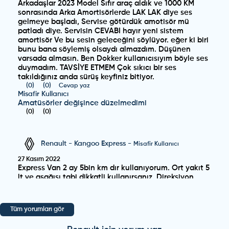
Arkadaşlar 2023 Model Sıfır araç aldık ve 1000 KM
sonrasında Arka Amortisörlerde LAK LAK diye ses
gelmeye başladı, Servise götürdük amotisör mü
patladı diye. Servisin CEVABI hayır yeni sistem
amortisör Ve bu sesin geleceğini söylüyor. eğer ki biri
bunu bana söylemiş olsaydı almazdım. Düşünen
varsada almasın. Ben Dokker kullanıcısıyım böyle ses
duymadım. TAVSİYE ETMEM Çok sıkıcı bir ses
takıldığınız anda sürüş keyfiniz bitiyor.
(
0
)
(
0
)
Cevap yaz
Misafir Kullanıcı
Amatüsörler değişince düzelmedimi
(
0
)
(
0
)
Renault
-
Kangoo Express
-
Misafir Kullanıcı
27 Kasım 2022
Express Van 2 ay 5bin km dır kullanıyorum. Ort yakıt 5
lt ve aşağısı tabi dikkatli kullanırsanız. Direksiyon
elektrik destekli hidrolik tip yani biraz hissiz. Fren
pedalı takoz gibi eski reno europa sanki. Turbo 1700
devir dak açıldığı için alt devirlerde ölü , bu yüzden
Tüm yorumları gör
anı hızlanma gereken durumlarda 3bin devirde vites
yükseltmek gerekiyor özellikle rampa çıkarken. Fiyat