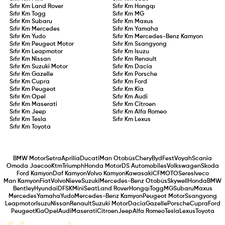
Sıfır Km
Land Rover
Sıfır Km
Hongqı
Sıfır Km
Togg
Sıfır Km
MG
Sıfır Km
Subaru
Sıfır Km
Maxus
Sıfır Km
Mercedes
Sıfır Km
Yamaha
Sıfır Km
Yudo
Sıfır Km
Mercedes-Benz Kamyon
Sıfır Km
Peugeot Motor
Sıfır Km
Ssangyong
Sıfır Km
Leapmotor
Sıfır Km
Isuzu
Sıfır Km
Nissan
Sıfır Km
Renault
Sıfır Km
Suzuki Motor
Sıfır Km
Dacia
Sıfır Km
Gazelle
Sıfır Km
Porsche
Sıfır Km
Cupra
Sıfır Km
Ford
Sıfır Km
Peugeot
Sıfır Km
Kia
Sıfır Km
Opel
Sıfır Km
Audi
Sıfır Km
Maserati
Sıfır Km
Citroen
Sıfır Km
Jeep
Sıfır Km
Alfa Romeo
Sıfır Km
Tesla
Sıfır Km
Lexus
Sıfır Km
Toyota
BMW Motor
Setra
Aprilia
Ducati
Man Otobüs
Chery
Byd
Fest
Voyah
Scania
Omoda Jaecoo
Ktm
Triumph
Honda Motor
DS Automobiles
Volkswagen
Skoda
Ford Kamyon
Daf Kamyon
Volvo Kamyon
Kawasaki
CFMOTO
Seres
Iveco
Man Kamyon
Fiat
Volvo
Nieve
Suzuki
Mercedes-Benz Otobüs
Skywell
Honda
BMW
Bentley
Hyundai
DFSK
Mini
Seat
Land Rover
Hongqı
Togg
MG
Subaru
Maxus
Mercedes
Yamaha
Yudo
Mercedes-Benz Kamyon
Peugeot Motor
Ssangyong
Leapmotor
Isuzu
Nissan
Renault
Suzuki Motor
Dacia
Gazelle
Porsche
Cupra
Ford
Peugeot
Kia
Opel
Audi
Maserati
Citroen
Jeep
Alfa Romeo
Tesla
Lexus
Toyota