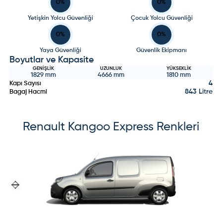
0
%
0
%
Yetişkin Yolcu Güvenliği
Çocuk Yolcu Güvenliği
0
%
0
%
Yaya Güvenliği
Güvenlik Ekipmanı
Boyutlar ve Kapasite
GENIŞLIK
UZUNLUK
YÜKSEKLIK
1829
mm
4666
mm
1810
mm
4
Kapı Sayısı
843 Litre
Bagaj Hacmi
Renault
Kangoo Express
Renkleri
Previous slide
Next slide