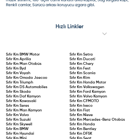
müzik sistemi, 180° açılır camlı kanatlı arka kapılar, Sağ sürgülü kapı,
Renkli camlar, Sürücü arkası koruyucu ızgara gibi.
Hızlı Linkler
Sıfır Km
BMW Motor
Sıfır Km
Setra
Sıfır Km
Aprilia
Sıfır Km
Ducati
Sıfır Km
Man Otobüs
Sıfır Km
Chery
Sıfır Km
Byd
Sıfır Km
Fest
Sıfır Km
Voyah
Sıfır Km
Scania
Sıfır Km
Omoda Jaecoo
Sıfır Km
Ktm
Sıfır Km
Triumph
Sıfır Km
Honda Motor
Sıfır Km
DS Automobiles
Sıfır Km
Volkswagen
Sıfır Km
Skoda
Sıfır Km
Ford Kamyon
Sıfır Km
Daf Kamyon
Sıfır Km
Volvo Kamyon
Sıfır Km
Kawasaki
Sıfır Km
CFMOTO
Sıfır Km
Seres
Sıfır Km
Iveco
Sıfır Km
Man Kamyon
Sıfır Km
Fiat
Sıfır Km
Volvo
Sıfır Km
Nieve
Sıfır Km
Suzuki
Sıfır Km
Mercedes-Benz Otobüs
Sıfır Km
Skywell
Sıfır Km
Honda
Sıfır Km
BMW
Sıfır Km
Bentley
Sıfır Km
Hyundai
Sıfır Km
DFSK
Sıfır Km
Mini
Sıfır Km
Seat