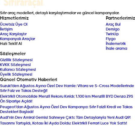
Sıfır araç modelleri, detaylı karşılaştırmalar ve güncel kampanyalar.
Hizmetlerimiz
Partnerlerimiz
Ücretsiz Üye Ol
Araç Bul
İletişim
Dersigo
Araç Karşılaştır
TwinUp
Kampanyalı Araçlar
Fiygo
Hızlı Teklif Al
İhalemetrik
İhale arama
Sözleşmeler
Gizlilik Sözleşmesi
KVKK Sözleşmesi
Kullanıcı Sözleşmesi
Üyelik Sözleşmesi
Güncel Otomotiv Haberleri
Suzuki’den Ağustos Ayına Özel Dev Hamle: Vitara ve S-Cross Modellerinde
Sıfır Faiz ve Takas Desteği!
Elektrikli Otomobilde Menzil Rekoru Kırıldı: 1.100 km Menzilli BYD Denza Z9S
Ön Siparişe Açıldı!
Peugeot’dan Ağustos Ayına Özel Dev Kampanya: Sıfır Faizli Kredi ve Takas
Destekleri Başladı!
Audi’nin Dev Amiral Gemisi Sahneye Çıktı: Tüm Detaylarıyla Yeni Audi Q9!
Tasarımı Tartışıldı, Kotası İki Ayda Doldu: Elektrikli Ferrari Luce Yok Sattı!