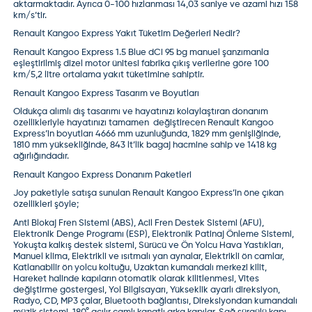
aktarmaktadır. Ayrıca 0-100 hızlanması 14,03 saniye ve azami hızı 158
km/s’tir.
Renault Kangoo Express Yakıt Tüketim Değerleri Nedir?
Renault Kangoo Express 1.5 Blue dCi 95 bg manuel şanzımanla
eşleştirilmiş dizel motor ünitesi fabrika çıkış verilerine göre 100
km/5,2 litre ortalama yakıt tüketimine sahiptir.
Renault Kangoo Express Tasarım ve Boyutları
Oldukça alımlı dış tasarımı ve hayatınızı kolaylaştıran donanım
özellikleriyle hayatınızı tamamen değiştirecen Renault Kangoo
Express’in boyutları 4666 mm uzunluğunda, 1829 mm genişliğinde,
1810 mm yüksekliğinde, 843 lt’lik bagaj hacmine sahip ve 1418 kg
ağırlığındadır.
Renault Kangoo Express Donanım Paketleri
Joy paketiyle satışa sunulan Renault Kangoo Express’in öne çıkan
özellikleri şöyle;
Anti Blokaj Fren Sistemi (ABS), Acil Fren Destek Sistemi (AFU),
Elektronik Denge Programı (ESP), Elektronik Patinaj Önleme Sistemi,
Yokuşta kalkış destek sistemi, Sürücü ve Ön Yolcu Hava Yastıkları,
Manuel klima, Elektrikli ve ısıtmalı yan aynalar, Elektrikli ön camlar,
Katlanabilir ön yolcu koltuğu, Uzaktan kumandalı merkezi kilit,
Hareket halinde kapıların otomatik olarak kilitlenmesi, Vites
değiştirme göstergesi, Yol Bilgisayarı, Yükseklik ayarlı direksiyon,
Radyo, CD, MP3 çalar, Bluetooth bağlantısı, Direksiyondan kumandalı