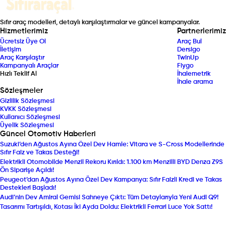
Sıfır araç modelleri, detaylı karşılaştırmalar ve güncel kampanyalar.
Hizmetlerimiz
Partnerlerimiz
Ücretsiz Üye Ol
Araç Bul
İletişim
Dersigo
Araç Karşılaştır
TwinUp
Kampanyalı Araçlar
Fiygo
Hızlı Teklif Al
İhalemetrik
İhale arama
Sözleşmeler
Gizlilik Sözleşmesi
KVKK Sözleşmesi
Kullanıcı Sözleşmesi
Üyelik Sözleşmesi
Güncel Otomotiv Haberleri
Suzuki’den Ağustos Ayına Özel Dev Hamle: Vitara ve S-Cross Modellerinde
Sıfır Faiz ve Takas Desteği!
Elektrikli Otomobilde Menzil Rekoru Kırıldı: 1.100 km Menzilli BYD Denza Z9S
Ön Siparişe Açıldı!
Peugeot’dan Ağustos Ayına Özel Dev Kampanya: Sıfır Faizli Kredi ve Takas
Destekleri Başladı!
Audi’nin Dev Amiral Gemisi Sahneye Çıktı: Tüm Detaylarıyla Yeni Audi Q9!
Tasarımı Tartışıldı, Kotası İki Ayda Doldu: Elektrikli Ferrari Luce Yok Sattı!