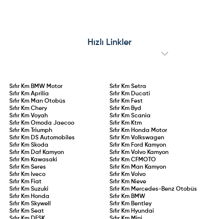
Hızlı Linkler
Sıfır Km
BMW Motor
Sıfır Km
Setra
Sıfır Km
Aprilia
Sıfır Km
Ducati
Sıfır Km
Man Otobüs
Sıfır Km
Fest
Sıfır Km
Chery
Sıfır Km
Byd
Sıfır Km
Voyah
Sıfır Km
Scania
Sıfır Km
Omoda Jaecoo
Sıfır Km
Ktm
Sıfır Km
Triumph
Sıfır Km
Honda Motor
Sıfır Km
DS Automobiles
Sıfır Km
Volkswagen
Sıfır Km
Skoda
Sıfır Km
Ford Kamyon
Sıfır Km
Daf Kamyon
Sıfır Km
Volvo Kamyon
Sıfır Km
Kawasaki
Sıfır Km
CFMOTO
Sıfır Km
Seres
Sıfır Km
Man Kamyon
Sıfır Km
Iveco
Sıfır Km
Volvo
Sıfır Km
Fiat
Sıfır Km
Nieve
Sıfır Km
Suzuki
Sıfır Km
Mercedes-Benz Otobüs
Sıfır Km
Honda
Sıfır Km
BMW
Sıfır Km
Skywell
Sıfır Km
Bentley
Sıfır Km
Seat
Sıfır Km
Hyundai
Sıfır Km
DFSK
Sıfır Km
Mini