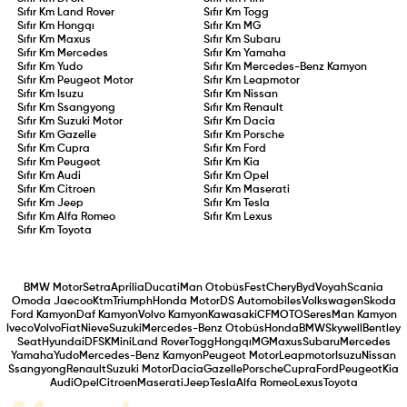
Sıfır Km
Land Rover
Sıfır Km
Togg
Sıfır Km
Hongqı
Sıfır Km
MG
Sıfır Km
Maxus
Sıfır Km
Subaru
Sıfır Km
Mercedes
Sıfır Km
Yamaha
Sıfır Km
Yudo
Sıfır Km
Mercedes-Benz Kamyon
Sıfır Km
Peugeot Motor
Sıfır Km
Leapmotor
Sıfır Km
Isuzu
Sıfır Km
Nissan
Sıfır Km
Ssangyong
Sıfır Km
Renault
Sıfır Km
Suzuki Motor
Sıfır Km
Dacia
Sıfır Km
Gazelle
Sıfır Km
Porsche
Sıfır Km
Cupra
Sıfır Km
Ford
Sıfır Km
Peugeot
Sıfır Km
Kia
Sıfır Km
Audi
Sıfır Km
Opel
Sıfır Km
Citroen
Sıfır Km
Maserati
Sıfır Km
Jeep
Sıfır Km
Tesla
Sıfır Km
Alfa Romeo
Sıfır Km
Lexus
Sıfır Km
Toyota
BMW Motor
Setra
Aprilia
Ducati
Man Otobüs
Fest
Chery
Byd
Voyah
Scania
Omoda Jaecoo
Ktm
Triumph
Honda Motor
DS Automobiles
Volkswagen
Skoda
Ford Kamyon
Daf Kamyon
Volvo Kamyon
Kawasaki
CFMOTO
Seres
Man Kamyon
Iveco
Volvo
Fiat
Nieve
Suzuki
Mercedes-Benz Otobüs
Honda
BMW
Skywell
Bentley
Seat
Hyundai
DFSK
Mini
Land Rover
Togg
Hongqı
MG
Maxus
Subaru
Mercedes
Yamaha
Yudo
Mercedes-Benz Kamyon
Peugeot Motor
Leapmotor
Isuzu
Nissan
Ssangyong
Renault
Suzuki Motor
Dacia
Gazelle
Porsche
Cupra
Ford
Peugeot
Kia
Audi
Opel
Citroen
Maserati
Jeep
Tesla
Alfa Romeo
Lexus
Toyota