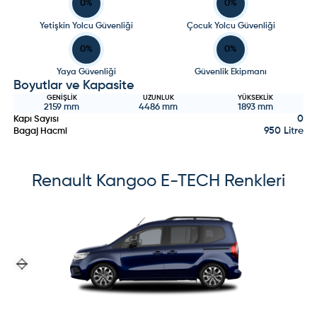
0
%
0
%
Yetişkin Yolcu Güvenliği
Çocuk Yolcu Güvenliği
0
%
0
%
Yaya Güvenliği
Güvenlik Ekipmanı
Boyutlar ve Kapasite
GENIŞLIK
UZUNLUK
YÜKSEKLIK
2159
mm
4486
mm
1893
mm
0
Kapı Sayısı
950 Litre
Bagaj Hacmi
Renault
Kangoo E-TECH
Renkleri
Previous slide
Next slide