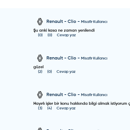
Renault
-
Clio
-
Misafir Kullanıcı
Şu anki kasa ne zaman yenilendi
(
0
)
(
0
)
Cevap yaz
Renault
-
Clio
-
Misafir Kullanıcı
güzel
(
2
)
(
0
)
Cevap yaz
Renault
-
Clio
-
Misafir Kullanıcı
Hayırlı işler bir konu hakkında bilgi almak istiyoru
(
3
)
(
4
)
Cevap yaz