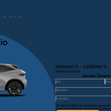
umlar
Haberler
io
1.830.000
TL -
2.035.000
TL
Fiyatlar arasında
Hemen Ücretsiz 
ETK Açık Rıza Metni’nde açıklandığı kapsamında
tanıtım ve fırsatlarından haberdar olmak istiyor