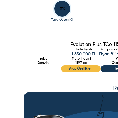
0
%
Yaya Güvenliği
Evolution Plus TCe 1
Liste Fiyatı
Kampanyalı
1.830.000 TL
Fiyatı Bil
Yakıt
Motor Hacmi
V
Benzin
1197
cc
Oto
Araç Özellikleri
Te
R