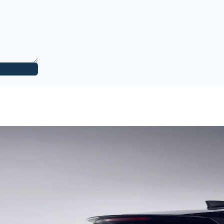
15 Ocak 2026
emnunum
15 Ocak 2026
6 Eylül 2025
astra L altarnatif olabilir spor mod perfornmans
lirsiniz.