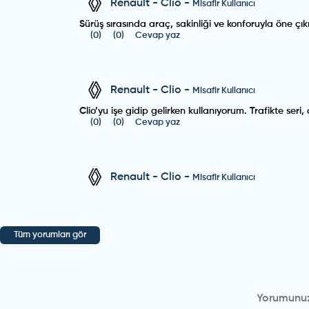
Renault
-
Clio
-
Misafir Kullanıcı
Sürüş sırasında araç, sakinliği ve konforuyla öne çıkı
(
0
)
(
0
)
Cevap yaz
Renault
-
Clio
-
Misafir Kullanıcı
Clio’yu işe gidip gelirken kullanıyorum. Trafikte se
(
0
)
(
0
)
Cevap yaz
Renault
-
Clio
-
Misafir Kullanıcı
Park etmesi kolay, özellikle dar alanlarda avantajlı. 
(
1
)
(
2
)
Cevap yaz
Tüm yorumları gör
Renault
-
Clio
-
Misafir Kullanıcı
Çok memnun olduğum bir araç açıkçası. Hem kullan
(
0
)
(
1
)
Cevap yaz