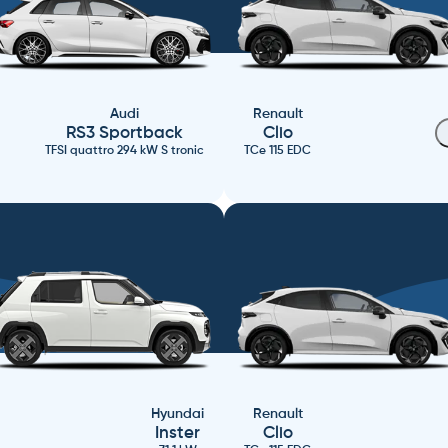
Audi
Renault
RS3 Sportback
Clio
TFSI quattro 294 kW S tronic
TCe 115 EDC
Hyundai
Renault
Inster
Clio