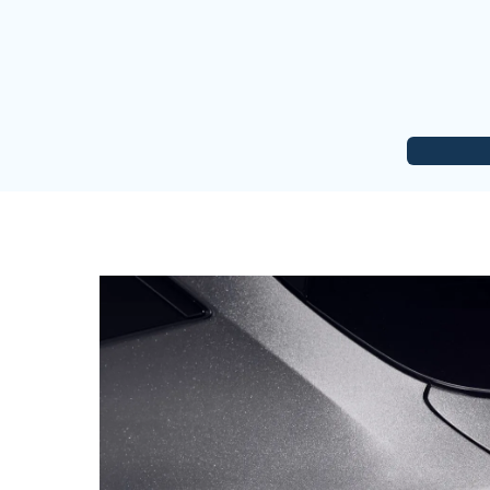
Renault
-
Clio
-
Misafir Kullanıcı
Şehir içinde güçlü akıcı sürüşü var günlük kullanı
(
0
)
(
1
)
Cevap yaz
Renault
-
Clio
-
Misafir Kullanıcı
şehir içinde sıkıntı yaşatmayacak çok güzel bir ara
(
1
)
(
1
)
Cevap yaz
Renault
-
Clio
-
Misafir Kullanıcı
Almayı düşünen arkadaşlar bu fiyatlara alabileceği
yeterli 1.0 araç olmasına rağmen hızlanması harika ş
(
4
)
(
11
)
Cevap yaz
Misafir Kullanıcı
Yakıt çok fazlayakıyor
(
0
)
(
0
)