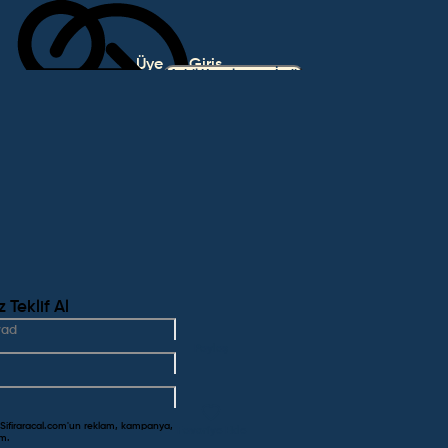
Üye
Giriş
Mobil Uygulamayı İndir
Ol
Yap
Teklif Al
Paylaş
 Sifiraracal.com'un reklam, kampanya,
Favoriye Ekle
um.