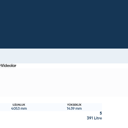
r
Videolar
UZUNLUK
YÜKSEKLIK
4053
mm
1439
mm
5
391 Litre