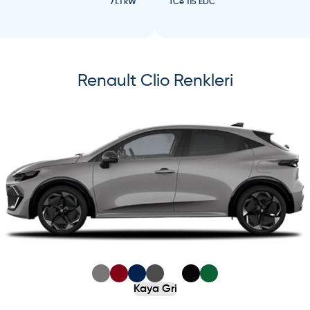
71.1 kW
TCe 115 EDC
Renault
Clio
Renkleri
s slide
ide
Kaya Gri