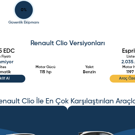
0
%
Güvenlik Ekipmanı
Renault
Clio
Versiyonları
15 EDC
Espr
 Fiyatı
Liste
inmiyor
2.035
ites
Motor Gücü
Yakıt
Motor 
matik
115
hp
Benzin
1197
klif Al
Araç Özel
enault
Clio
İle En Çok Karşılaştırılan Araçla