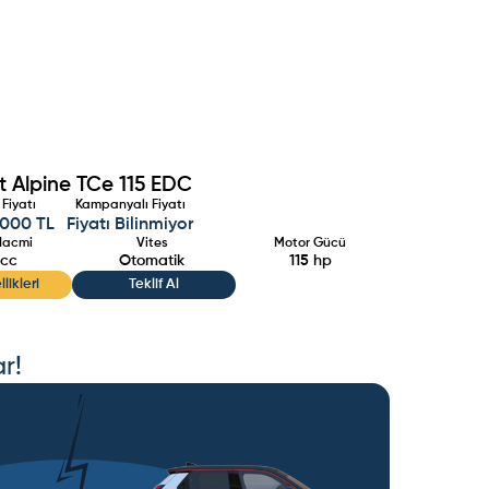
it Alpine TCe 115 EDC
 Fiyatı
Kampanyalı Fiyatı
.000 TL
Fiyatı Bilinmiyor
Hacmi
Vites
Motor Gücü
cc
Otomatik
115
hp
likleri
Teklif Al
r!