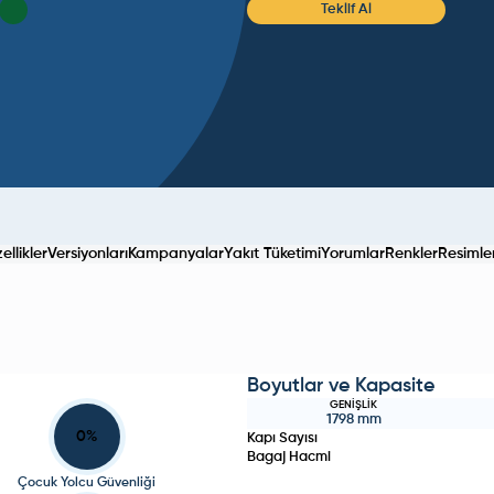
Teklif Al
llikler
Versiyonları
Kampanyalar
Yakıt Tüketimi
Yorumlar
Renkler
Resimle
Boyutlar ve Kapasite
GENIŞLIK
1798
mm
0
%
Kapı Sayısı
Bagaj Hacmi
Çocuk Yolcu Güvenliği