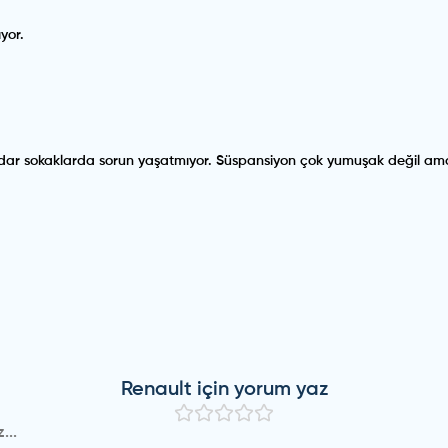
yor.
ri, dar sokaklarda sorun yaşatmıyor. Süspansiyon çok yumuşak değil ama
Bagaj hacmi tatil için yeterli geldi.
Renault
için yorum yaz
ım açısından hem de yakıt konforu açısından tavsiye edebileceğim b