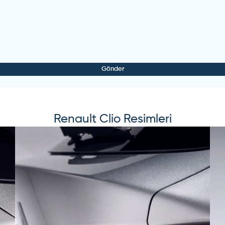
ma çok uygun rahat bir araç yakıt performansıda iyi kullandım çok m
Gönder
ba, park etmekte ayrıca kolay :)
Renault
Clio
Resimleri
niz en mantıklı araç C hb lerde dahil deneyimlemediğim araç kalmadı 
ehir içi kullanımı çok rahat beklentimin üzerinde hiç düşünmeden alabi