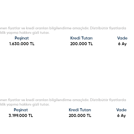
enen fiyatlar ve kredi oranları bilgilendirme amaçlıdır. Distribütör fiyatlarda
klik yapma hakkını gizli tutar.
Peşinat
Kredi Tutarı
Vade
1.630.000
TL
200.000
TL
6
Ay
enen fiyatlar ve kredi oranları bilgilendirme amaçlıdır. Distribütör fiyatlarda
klik yapma hakkını gizli tutar.
Peşinat
Kredi Tutarı
Vade
3.199.000
TL
200.000
TL
6
Ay