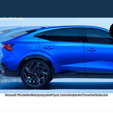
umlar
Haberler
Renault Modelleri
Kampanyalar
Fiyat Listesi
Haberler
Yorumlar
Videolar