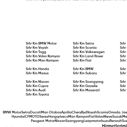
Sıfır Km
BMW Motor
Sıfır Km
Setra
Sıfı
Sıfır Km
Voyah
Sıfır Km
Scania
Sıfı
Sıfır Km
Togg
Sıfır Km
Volkswagen
Sıfı
Sıfır Km
Volvo Kamyon
Sıfır Km
Land Rover
Sıfı
Sıfır Km
Man Kamyon
Sıfır Km
Fiat
Sıfı
Sıfır Km
Honda
Sıfır Km
BMW
Sıfı
Sıfır Km
Maxus
Sıfır Km
Subaru
Sıfı
Sıfır Km
Nissan
Sıfır Km
Ssangyong
Sıfı
Sıfır Km
Cupra
Sıfır Km
Gazelle
Sıfı
Sıfır Km
Audi
Sıfır Km
Maserati
Sıfı
Sıfır Km
Toyota
BMW Motor
Setra
Ducati
Man Otobüs
Aprilia
Chery
Byd
Voyah
Scania
Omoda Ja
Hyundai
CFMOTO
Seres
Hongqı
Iveco
Man Kamyon
Fiat
Volvo
Nieve
Suzuki
Me
Peugeot Motor
Nissan
Ssangyong
Leapmotor
Isuzu
Renault
Suz
Hizmetlerimi