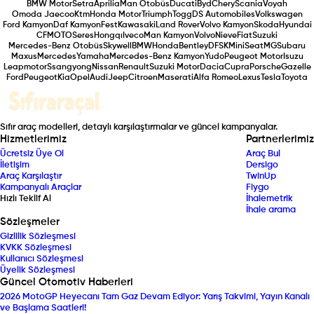
BMW Motor
Setra
Aprilia
Man Otobüs
Ducati
Byd
Chery
Scania
Voyah
Omoda Jaecoo
Ktm
Honda Motor
Triumph
Togg
DS Automobiles
Volkswagen
Ford Kamyon
Daf Kamyon
Fest
Kawasaki
Land Rover
Volvo Kamyon
Skoda
Hyundai
CFMOTO
Seres
Hongqı
Iveco
Man Kamyon
Volvo
Nieve
Fiat
Suzuki
Mercedes-Benz Otobüs
Skywell
BMW
Honda
Bentley
DFSK
Mini
Seat
MG
Subaru
Maxus
Mercedes
Yamaha
Mercedes-Benz Kamyon
Yudo
Peugeot Motor
Isuzu
Leapmotor
Ssangyong
Nissan
Renault
Suzuki Motor
Dacia
Cupra
Porsche
Gazelle
Ford
Peugeot
Kia
Opel
Audi
Jeep
Citroen
Maserati
Alfa Romeo
Lexus
Tesla
Toyota
Sıfır araç modelleri, detaylı karşılaştırmalar ve güncel kampanyalar.
Hizmetlerimiz
Partnerlerimiz
Ücretsiz Üye Ol
Araç Bul
İletişim
Dersigo
Araç Karşılaştır
TwinUp
Kampanyalı Araçlar
Fiygo
Hızlı Teklif Al
İhalemetrik
İhale arama
Sözleşmeler
Gizlilik Sözleşmesi
KVKK Sözleşmesi
Kullanıcı Sözleşmesi
Üyelik Sözleşmesi
Güncel Otomotiv Haberleri
2026 MotoGP Heyecanı Tam Gaz Devam Ediyor: Yarış Takvimi, Yayın Kanalı
ve Başlama Saatleri!