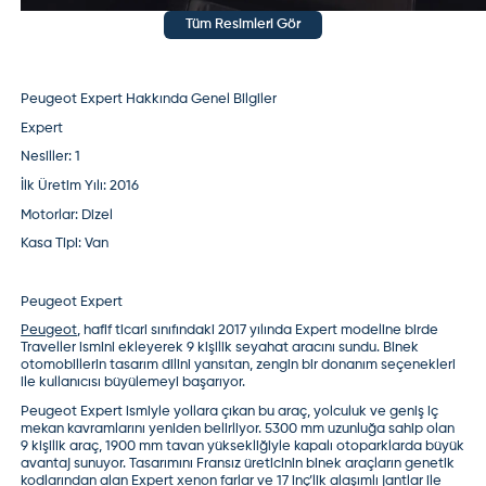
Tüm Resimleri Gör
Peugeot Expert Hakkında Genel Bilgiler
Expert
Nesiller:
1
İlk Üretim Yılı:
2016
Motorlar:
Dizel
Kasa Tipi:
Van
Peugeot Expert
Peugeot
, hafif ticari sınıfındaki 2017 yılında Expert modeline birde
Traveller ismini ekleyerek 9 kişilik seyahat aracını sundu. Binek
otomobillerin tasarım dilini yansıtan, zengin bir donanım seçenekleri
ile kullanıcısı büyülemeyi başarıyor.
Peugeot Expert
ismiyle yollara çıkan bu araç, yolculuk ve geniş iç
mekan kavramlarını yeniden belirliyor. 5300 mm uzunluğa sahip olan
9 kişilik araç, 1900 mm tavan yüksekliğiyle kapalı otoparklarda büyük
avantaj sunuyor. Tasarımını Fransız üreticinin binek araçların genetik
kodlarından alan Expert xenon farlar ve 17 inç’lik alaşımlı jantlar ile