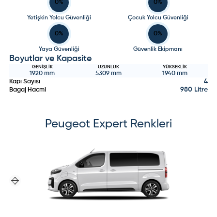
0
%
0
%
Yetişkin Yolcu Güvenliği
Çocuk Yolcu Güvenliği
0
%
0
%
Yaya Güvenliği
Güvenlik Ekipmanı
Boyutlar ve Kapasite
GENIŞLIK
UZUNLUK
YÜKSEKLIK
1920
mm
5309
mm
1940
mm
4
Kapı Sayısı
980 Litre
Bagaj Hacmi
Peugeot
Expert
Renkleri
Previous slide
Next slide