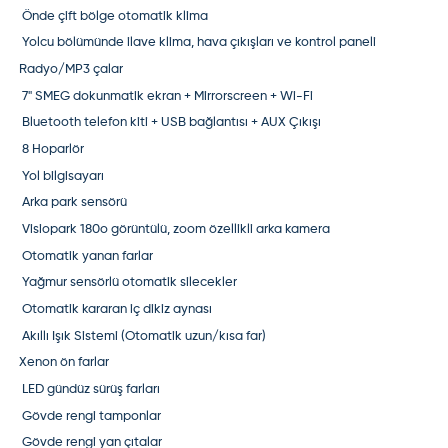
Önde çift bölge otomatik klima
Yolcu bölümünde ilave klima, hava çıkışları ve kontrol paneli
Radyo/MP3 çalar
7" SMEG dokunmatik ekran + Mirrorscreen + Wi-Fi
Bluetooth telefon kiti + USB bağlantısı + AUX Çıkışı
8 Hoparlör
Yol bilgisayarı
Arka park sensörü
Visiopark 180o görüntülü, zoom özellikli arka kamera
Otomatik yanan farlar
Yağmur sensörlü otomatik silecekler
Otomatik kararan iç dikiz aynası
Akıllı Işık Sistemi (Otomatik uzun/kısa far)
Xenon ön farlar
LED gündüz sürüş farları
Gövde rengi tamponlar
Gövde rengi yan çıtalar