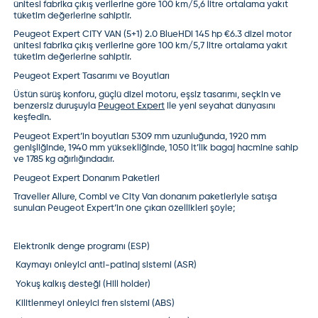
ünitesi fabrika çıkış verilerine göre 100 km/5,6 litre ortalama yakıt
tüketim değerlerine sahiptir.
Peugeot Expert CITY VAN (5+1) 2.0 BlueHDi 145 hp €6.3 dizel motor
ünitesi fabrika çıkış verilerine göre 100 km/5,7 litre ortalama yakıt
tüketim değerlerine sahiptir.
Peugeot Expert Tasarımı ve Boyutları
Üstün sürüş konforu, güçlü dizel motoru, eşsiz tasarımı, seçkin ve
benzersiz duruşuyla
Peugeot Expert
ile yeni seyahat dünyasını
keşfedin.
Peugeot Expert’in boyutları 5309 mm uzunluğunda, 1920 mm
genişliğinde, 1940 mm yüksekliğinde, 1050 lt’lik bagaj hacmine sahip
ve 1785 kg ağırlığındadır.
Peugeot Expert Donanım Paketleri
Traveller Allure, Combi ve City Van donanım paketleriyle satışa
sunulan Peugeot Expert’in öne çıkan özellikleri şöyle;
Elektronik denge programı (ESP)
Kaymayı önleyici anti-patinaj sistemi (ASR)
Yokuş kalkış desteği (Hill holder)
Kilitlenmeyi önleyici fren sistemi (ABS)