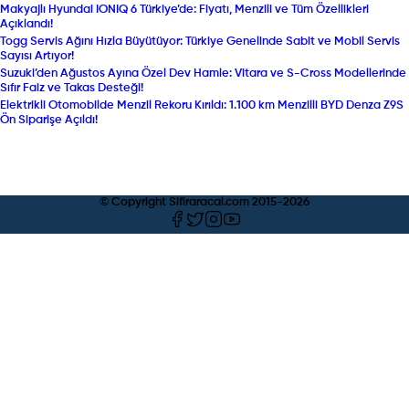
Makyajlı Hyundai IONIQ 6 Türkiye’de: Fiyatı, Menzili ve Tüm Özellikleri
Açıklandı!
Togg Servis Ağını Hızla Büyütüyor: Türkiye Genelinde Sabit ve Mobil Servis
Sayısı Artıyor!
Suzuki’den Ağustos Ayına Özel Dev Hamle: Vitara ve S-Cross Modellerinde
Sıfır Faiz ve Takas Desteği!
Elektrikli Otomobilde Menzil Rekoru Kırıldı: 1.100 km Menzilli BYD Denza Z9S
Ön Siparişe Açıldı!
© Copyright Sifiraracal.com 2015-
2026