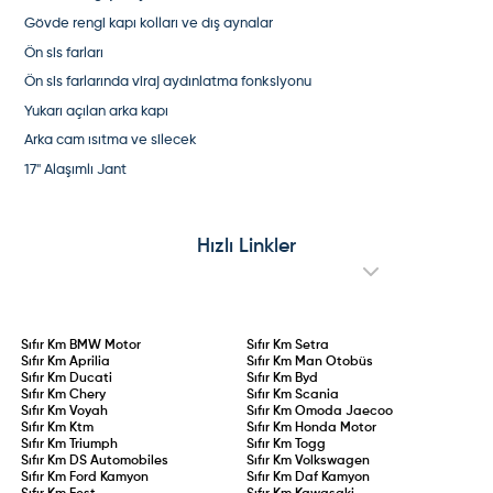
Gövde rengi kapı kolları ve dış aynalar
Ön sis farları
Ön sis farlarında viraj aydınlatma fonksiyonu
Yukarı açılan arka kapı
Arka cam ısıtma ve silecek
17" Alaşımlı Jant
Hızlı Linkler
Sıfır Km
BMW Motor
Sıfır Km
Setra
Sıfır Km
Aprilia
Sıfır Km
Man Otobüs
Sıfır Km
Ducati
Sıfır Km
Byd
Sıfır Km
Chery
Sıfır Km
Scania
Sıfır Km
Voyah
Sıfır Km
Omoda Jaecoo
Sıfır Km
Ktm
Sıfır Km
Honda Motor
Sıfır Km
Triumph
Sıfır Km
Togg
Sıfır Km
DS Automobiles
Sıfır Km
Volkswagen
Sıfır Km
Ford Kamyon
Sıfır Km
Daf Kamyon