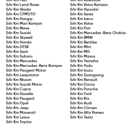
Sıfır Km
Fest
Sıfır Km
Kawasaki
Sıfır Km
Land Rover
Sıfır Km
Volvo Kamyon
Sıfır Km
Skoda
Sıfır Km
Hyundai
Sıfır Km
CFMOTO
Sıfır Km
Seres
Sıfır Km
Hongqı
Sıfır Km
Iveco
Sıfır Km
Man Kamyon
Sıfır Km
Volvo
Sıfır Km
Nieve
Sıfır Km
Fiat
Sıfır Km
Suzuki
Sıfır Km
Mercedes-Benz Otobüs
Sıfır Km
Skywell
Sıfır Km
BMW
Sıfır Km
Honda
Sıfır Km
Bentley
Sıfır Km
DFSK
Sıfır Km
Mini
Sıfır Km
Seat
Sıfır Km
MG
Sıfır Km
Subaru
Sıfır Km
Maxus
Sıfır Km
Mercedes
Sıfır Km
Yamaha
Sıfır Km
Mercedes-Benz Kamyon
Sıfır Km
Yudo
Sıfır Km
Peugeot Motor
Sıfır Km
Isuzu
Sıfır Km
Leapmotor
Sıfır Km
Ssangyong
Sıfır Km
Nissan
Sıfır Km
Renault
Sıfır Km
Suzuki Motor
Sıfır Km
Dacia
Sıfır Km
Cupra
Sıfır Km
Porsche
Sıfır Km
Gazelle
Sıfır Km
Ford
Sıfır Km
Peugeot
Sıfır Km
Kia
Sıfır Km
Opel
Sıfır Km
Audi
Sıfır Km
Jeep
Sıfır Km
Citroen
Sıfır Km
Maserati
Sıfır Km
Alfa Romeo
Sıfır Km
Lexus
Sıfır Km
Tesla
Sıfır Km
Toyota