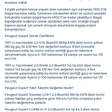
kombine edildi.
9 kişilik yetişkin bireye yaşam alanı sunarken aynı zamanda 1300 lt’lik
bagaj hacmine sahip. Tamamen sökülebilen ikinci ve üçüncü sıradaki
koltuklarla toplam bagaj hacmi 4900 lt’ye kadar çıkabiliyor. Bagaj
kapağından bağımsız olarak açılabilen arka cam, örneğin bagaj
kapısını açmak için yeterli olmayan durumlarda bagaja erişimi
kolaylaştırıyor.
Peugeot Expert Teknik Özellikleri
1997 cc hacmindeki 2,0 lt’lik BlueHDi 180hp EAT8 dizel motor ünitesi
180 bg güç ile 400 Nm Tork değerleri üretiyor. 8 İleri otomatik
şanzımana sahip bu motor ünitesi ürettiği gücü ön tekerlere
aktarmaktadır. Ayrıca 0-100 hızlanması 9,8 saniye ve azami hızı 170
km/s’tir.
1997 cc hacmindeki 2,0 litrelik 2.0 BlueHDi 145 hp S&S dizel motor
ünitesi 145 beygir güç ile 370 Nm Tork değerleri üretiyor. 8 İleri
otomatik şanzımana sahip bu motor ünitesi ürettiği gücü ön tekerlere
aktarmaktadır. Ayrıca 0-100 hızlanması 9,8 saniye ve azami hızı 170
km/s’tir.
Peugeot Expert Yakıt Tüketim Değerleri Nedir?
Peugeot Expert Traveller L3 8+1 2.0 BlueHDi 180 hp EAT8 dizel motor
ünitesi fabrika çıkış verilerine göre 100 km/5,9 litre ortalama yakıt
tüketim değerlerine sahiptir.
Peugeot Expert COMBI (4+1) 2.0 BlueHDi 145 hp €6.3 dizel motor