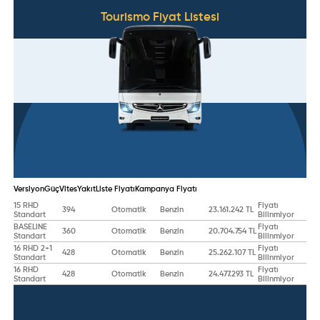
Tourismo
Fiyat Listesi
Versiyon
Güç
Vites
Yakıt
Liste Fiyatı
Kampanya Fiyatı
15 RHD
Fiyatı
394
Otomatik
Benzin
23.161.242 TL
Standart
Bilinmiyor
BASELINE
Fiyatı
360
Otomatik
Benzin
20.704.754 TL
Standart
Bilinmiyor
16 RHD 2+1
Fiyatı
428
Otomatik
Benzin
25.262.107 TL
Standart
Bilinmiyor
16 RHD
Fiyatı
428
Otomatik
Benzin
24.477.293 TL
Standart
Bilinmiyor