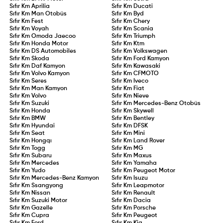
Sıfır Km
Aprilia
Sıfır Km
Ducati
Sıfır Km
Man Otobüs
Sıfır Km
Byd
Sıfır Km
Fest
Sıfır Km
Chery
Sıfır Km
Voyah
Sıfır Km
Scania
Sıfır Km
Omoda Jaecoo
Sıfır Km
Triumph
Sıfır Km
Honda Motor
Sıfır Km
Ktm
Sıfır Km
DS Automobiles
Sıfır Km
Volkswagen
Sıfır Km
Skoda
Sıfır Km
Ford Kamyon
Sıfır Km
Daf Kamyon
Sıfır Km
Kawasaki
Sıfır Km
Volvo Kamyon
Sıfır Km
CFMOTO
Sıfır Km
Seres
Sıfır Km
Iveco
Sıfır Km
Man Kamyon
Sıfır Km
Fiat
Sıfır Km
Volvo
Sıfır Km
Nieve
Sıfır Km
Suzuki
Sıfır Km
Mercedes-Benz Otobüs
Sıfır Km
Honda
Sıfır Km
Skywell
Sıfır Km
BMW
Sıfır Km
Bentley
Sıfır Km
Hyundai
Sıfır Km
DFSK
Sıfır Km
Seat
Sıfır Km
Mini
Sıfır Km
Hongqı
Sıfır Km
Land Rover
Sıfır Km
Togg
Sıfır Km
MG
Sıfır Km
Subaru
Sıfır Km
Maxus
Sıfır Km
Mercedes
Sıfır Km
Yamaha
Sıfır Km
Yudo
Sıfır Km
Peugeot Motor
Sıfır Km
Mercedes-Benz Kamyon
Sıfır Km
Isuzu
Sıfır Km
Ssangyong
Sıfır Km
Leapmotor
Sıfır Km
Nissan
Sıfır Km
Renault
Sıfır Km
Suzuki Motor
Sıfır Km
Dacia
Sıfır Km
Gazelle
Sıfır Km
Porsche
Sıfır Km
Cupra
Sıfır Km
Peugeot