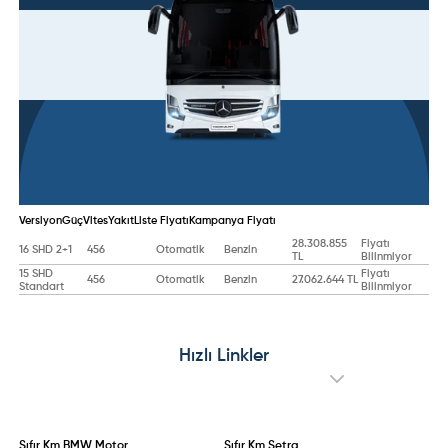
Versiyon
Güç
Vites
Yakıt
Liste Fiyatı
Kampanya Fiyatı
28.308.855
Fiyatı
16 SHD 2+1
456
Otomatik
Benzin
TL
Bilinmiyor
15 SHD
Fiyatı
456
Otomatik
Benzin
27.062.644 TL
Standart
Bilinmiyor
Hızlı Linkler
Sıfır Km
BMW Motor
Sıfır Km
Setra