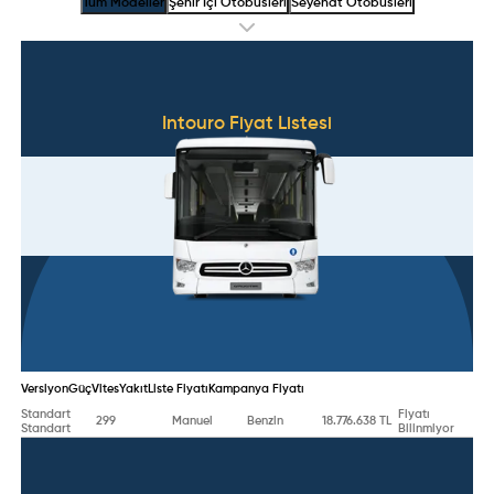
Tüm Modeller
Şehir İçi Otobüsleri
Seyehat Otobüsleri
Intouro
Fiyat Listesi
Versiyon
Güç
Vites
Yakıt
Liste Fiyatı
Kampanya Fiyatı
Standart
Fiyatı
299
Manuel
Benzin
18.776.638 TL
Standart
Bilinmiyor