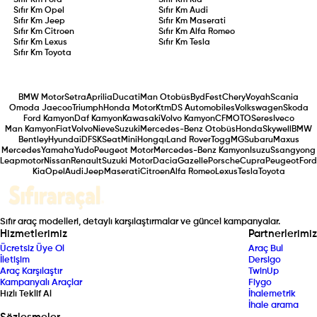
Sıfır Km
Ford
Sıfır Km
Kia
Sıfır Km
Opel
Sıfır Km
Audi
Sıfır Km
Jeep
Sıfır Km
Maserati
Sıfır Km
Citroen
Sıfır Km
Alfa Romeo
Sıfır Km
Lexus
Sıfır Km
Tesla
Sıfır Km
Toyota
BMW Motor
Setra
Aprilia
Ducati
Man Otobüs
Byd
Fest
Chery
Voyah
Scania
Omoda Jaecoo
Triumph
Honda Motor
Ktm
DS Automobiles
Volkswagen
Skoda
Ford Kamyon
Daf Kamyon
Kawasaki
Volvo Kamyon
CFMOTO
Seres
Iveco
Man Kamyon
Fiat
Volvo
Nieve
Suzuki
Mercedes-Benz Otobüs
Honda
Skywell
BMW
Bentley
Hyundai
DFSK
Seat
Mini
Hongqı
Land Rover
Togg
MG
Subaru
Maxus
Mercedes
Yamaha
Yudo
Peugeot Motor
Mercedes-Benz Kamyon
Isuzu
Ssangyong
Leapmotor
Nissan
Renault
Suzuki Motor
Dacia
Gazelle
Porsche
Cupra
Peugeot
Ford
Kia
Opel
Audi
Jeep
Maserati
Citroen
Alfa Romeo
Lexus
Tesla
Toyota
Sıfır araç modelleri, detaylı karşılaştırmalar ve güncel kampanyalar.
Hizmetlerimiz
Partnerlerimiz
Ücretsiz Üye Ol
Araç Bul
İletişim
Dersigo
Araç Karşılaştır
TwinUp
Kampanyalı Araçlar
Fiygo
Hızlı Teklif Al
İhalemetrik
İhale arama