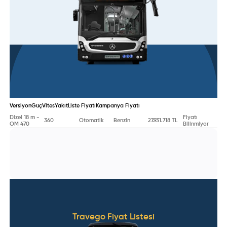
Versiyon
Güç
Vites
Yakıt
Liste Fiyatı
Kampanya Fiyatı
Dizel 18 m -
Fiyatı
360
Otomatik
Benzin
27.931.718 TL
OM 470
Bilinmiyor
Travego
Fiyat Listesi