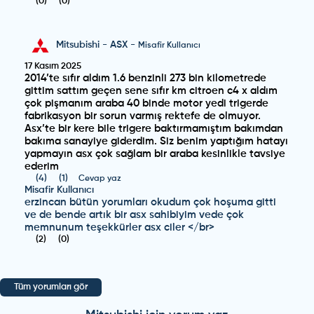
(
0
)
(
0
)
Mitsubishi
-
ASX
-
Misafir Kullanıcı
17 Kasım 2025
2014’te sıfır aldım 1.6 benzinli 273 bin kilometrede
gittim sattım geçen sene sıfır km citroen c4 x aldım
çok pişmanım araba 40 binde motor yedi trigerde
fabrikasyon bir sorun varmış rektefe de olmuyor.
Asx’te bir kere bile trigere baktırmamıştım bakımdan
bakıma sanayiye giderdim. Siz benim yaptığım hatayı
yapmayın asx çok sağlam bir araba kesinlikle tavsiye
ederim
(
4
)
(
1
)
Cevap yaz
Misafir Kullanıcı
erzincan bütün yorumları okudum çok hoşuma gitti
ve de bende artık bir asx sahibiyim vede çok
memnunum teşekkürler asx ciler </br>
(
2
)
(
0
)
Misafir Kullanıcı
Niye sallasınki citroen c4 x in 1.2 puretech motorları
kronik sorunlu asx’in motoru sağlamdır
Tüm yorumları gör
(
1
)
(
0
)