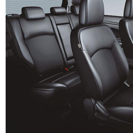
Misafir Kullanıcı
güncel modeller teorik olarak da pratik olarak da
reno captur ile aynı araba. fiyat/performans
denkleminde captur ile kıyaslamanızı öneririm. hayırlı
olsun.
(
0
)
(
0
)
Misafir Kullanıcı
(belki bilmiyor olabilirsiniz ihtimaline karşı yazmak
istedim)... güncel modeller teorik olarak da pratik
olarak da reno captur ile aynı araba.
fiyat/performans denkleminde captur ile
kıyaslamanızı öneririm. hayırlı(sı) olsun.
(
0
)
(
0
)
Mitsubishi
-
ASX
-
Misafir Kullanıcı
3 Nisan 2024
Asx almak istiyorum fiyatları 600 bin 700 bin
bandında piyasada çok yaygın değil alınır mı?
(
14
)
(
1
)
Cevap yaz
Misafir Kullanıcı
Temizini bulduysan kaçırma uzun yıllar binilebilecek
sağlam bir araç parçası her şeyi var sanayide yetkili
serviste bulunuyor