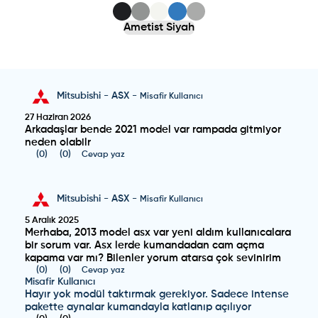
Ametist Siyah
Mitsubishi
-
ASX
-
Misafir Kullanıcı
27 Haziran 2026
Arkadaşlar bende 2021 model var rampada gitmiyor
neden olabilr
(
0
)
(
0
)
Cevap yaz
Mitsubishi
-
ASX
-
Misafir Kullanıcı
5 Aralık 2025
Merhaba, 2013 model asx var yeni aldım kullanıcalara
bir sorum var. Asx lerde kumandadan cam açma
kapama var mı? Bilenler yorum atarsa çok sevinirim
(
0
)
(
0
)
Cevap yaz
Misafir Kullanıcı
Hayır yok modül taktırmak gerekiyor. Sadece intense
pakette aynalar kumandayla katlanıp açılıyor