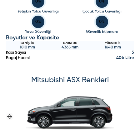
0
%
0
%
Yetişkin Yolcu Güvenliği
Çocuk Yolcu Güvenliği
0
%
0
%
Yaya Güvenliği
Güvenlik Ekipmanı
Boyutlar ve Kapasite
GENIŞLIK
UZUNLUK
YÜKSEKLIK
1810
mm
4365
mm
1640
mm
5
Kapı Sayısı
406 Litre
Bagaj Hacmi
Mitsubishi
ASX
Renkleri
Previous slide
Next slide