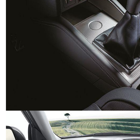
yok aux girişi var ama kablosu da normal aux'lar gibi
değil üç kablolu aux lazım 2016'da usb var takıyorsun
müziğini dinliyorsun telefonunu şarj ediyorsun
(
0
)
(
0
)
Mitsubishi
-
ASX
-
Misafir Kullanıcı
27 Nisan 2025
bende var 2014 model. tank gibi araba tabiri caizse
248 bin kilometredeyim ne triger değişti ne de üst
kapak açıldı sadece yağını değiştirdim rutin bakım
vakti o kadar. orijinal baskı balatası 230 bin
kilometrede değişti. iki sene önce bir tane passat
arkadan vurdu passatın önünü görseydiniz keşke
airbag filan patlattı benim arabada tık yok sadece
arka tampondaki sis farı kırıldı ve tampon çatladı. çok
sağlam bir araç mitsubishi'nin ne yazık ki türkiye'de
değeri bilinmiyor
(
10
)
(
0
)
Cevap yaz
Mitsubishi
-
ASX
-
Misafir Kullanıcı
25 Nisan 2024