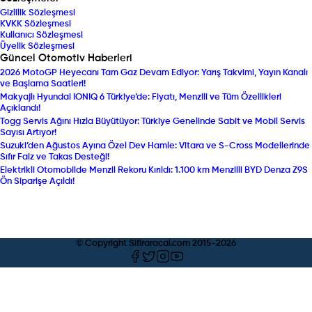
Gizlilik Sözleşmesi
KVKK Sözleşmesi
Kullanıcı Sözleşmesi
Üyelik Sözleşmesi
Güncel Otomotiv Haberleri
2026 MotoGP Heyecanı Tam Gaz Devam Ediyor: Yarış Takvimi, Yayın Kanalı
ve Başlama Saatleri!
Makyajlı Hyundai IONIQ 6 Türkiye’de: Fiyatı, Menzili ve Tüm Özellikleri
Açıklandı!
Togg Servis Ağını Hızla Büyütüyor: Türkiye Genelinde Sabit ve Mobil Servis
Sayısı Artıyor!
Suzuki’den Ağustos Ayına Özel Dev Hamle: Vitara ve S-Cross Modellerinde
Sıfır Faiz ve Takas Desteği!
Elektrikli Otomobilde Menzil Rekoru Kırıldı: 1.100 km Menzilli BYD Denza Z9S
Ön Siparişe Açıldı!
© Copyright Sifiraracal.com 2015-
2026