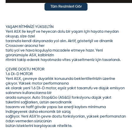
(
0
)
(
0
)
Tüm Resimleri Gör
Misafir Kullanıcı
Alıp satmak istemiyorsan, aracı satarken kâr etmek
gibi bir düşüncen yoksa ben güzel konforlu bir araç
alayım, yeter ki bana sorun çıkarmasın, mekaniği
YAŞAM RİTMİNİZİ YÜKSELTİN
sağlam olsun bı de sürekli sanayiye gitmek zorunda
Yeni ASX ile keyif ve heyecan dolu bir yaşam için hayata meydan
kalmayayim diyorsan ASX alabilirsin
okuyup, size özel
(
0
)
(
0
)
tarzınızla kendi dünyanızda yol alın. Aktif, gösterişli ve dinamik
Misafir Kullanıcı
Crossover aracınız her
8 yılda sadece 1 kez tamire gittim. Hiç düsünmeyin
türlü yol ve hava koşuluyla mücadele etmeye hazır. Yeni
derim
görünümüyle ASX, kalbinizin
(
0
)
(
0
)
ritmini takip ederek hayatınızda vites yükseltmeniz için tasarlandı.
Misafir Kullanıcı
2011 benzinli 205 binde araç var servis bakımlı parça
ÇEVRE DOSTU MOTOR
1.6 DI-D MOTOR
sıkıntısı falan varmı
Yeni ASX, çevreye duyarlılık konusunda beklentilerinizin üzerine
(
0
)
(
0
)
çıkıyor. Yüksek motor performansına
ek olarak yeni 1.6 DI-D motor, eşsiz yakıt tasarrufu ve düşük emisyon
salınımını kullanıcılarına bir
arada sunuyor. Auto Stop&Go (AS&G) fonksiyonu düşük yakıt
Mitsubishi
-
ASX
-
Misafir Kullanıcı
tüketimi sağlarken, üstün aerodinamik
tasarımı ve hafif gövde yapısı ise enerji kaybını minimuma
9 Ocak 2024
indirgeyerek daha ekonomik bir sürüş
Arkadaşlar merhaba . 2012 model 156.000 km de ASX
sağlıyor. Yeni ASX’in çevre dostu fonksiyonları, yüksek performanstan
sahibiyim. 6000 km de yaklaşık 1 LT yağ eksiltiyor. Bu
ödün vermeden sürücünün
durum normal mi? Tamircim kompresöre soktu hafif
bütün isteklerini karşılayacak nitelikte.
bir yağ kaçağı var diyor. Yağın tipini değiştirdik. Belki