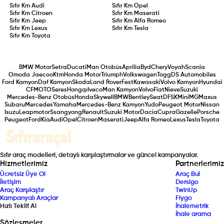
Sıfır Km
Audi
Sıfır Km
Opel
Sıfır Km
Citroen
Sıfır Km
Maserati
Sıfır Km
Jeep
Sıfır Km
Alfa Romeo
Sıfır Km
Lexus
Sıfır Km
Tesla
Sıfır Km
Toyota
BMW Motor
Setra
Ducati
Man Otobüs
Aprilia
Byd
Chery
Voyah
Scania
Omoda Jaecoo
Ktm
Honda Motor
Triumph
Volkswagen
Togg
DS Automobiles
Ford Kamyon
Daf Kamyon
Skoda
Land Rover
Fest
Kawasaki
Volvo Kamyon
Hyundai
CFMOTO
Seres
Hongqı
Iveco
Man Kamyon
Volvo
Fiat
Nieve
Suzuki
Mercedes-Benz Otobüs
Honda
Skywell
BMW
Bentley
Seat
DFSK
Mini
MG
Maxus
Subaru
Mercedes
Yamaha
Mercedes-Benz Kamyon
Yudo
Peugeot Motor
Nissan
Isuzu
Leapmotor
Ssangyong
Renault
Suzuki Motor
Dacia
Cupra
Gazelle
Porsche
Peugeot
Ford
Kia
Audi
Opel
Citroen
Maserati
Jeep
Alfa Romeo
Lexus
Tesla
Toyota
Sıfır araç modelleri, detaylı karşılaştırmalar ve güncel kampanyalar.
Hizmetlerimiz
Partnerlerimiz
Ücretsiz Üye Ol
Araç Bul
İletişim
Dersigo
Araç Karşılaştır
TwinUp
Kampanyalı Araçlar
Fiygo
Hızlı Teklif Al
İhalemetrik
İhale arama
Sözleşmeler