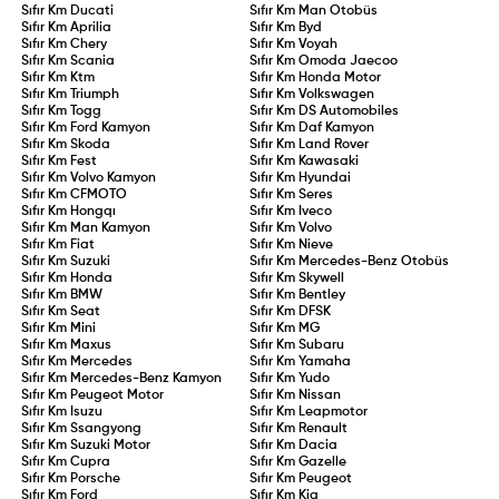
Sıfır Km
Ducati
Sıfır Km
Man Otobüs
Sıfır Km
Aprilia
Sıfır Km
Byd
Sıfır Km
Chery
Sıfır Km
Voyah
Sıfır Km
Scania
Sıfır Km
Omoda Jaecoo
Sıfır Km
Ktm
Sıfır Km
Honda Motor
Sıfır Km
Triumph
Sıfır Km
Volkswagen
Sıfır Km
Togg
Sıfır Km
DS Automobiles
Sıfır Km
Ford Kamyon
Sıfır Km
Daf Kamyon
Sıfır Km
Skoda
Sıfır Km
Land Rover
Sıfır Km
Fest
Sıfır Km
Kawasaki
Sıfır Km
Volvo Kamyon
Sıfır Km
Hyundai
Sıfır Km
CFMOTO
Sıfır Km
Seres
Sıfır Km
Hongqı
Sıfır Km
Iveco
Sıfır Km
Man Kamyon
Sıfır Km
Volvo
Sıfır Km
Fiat
Sıfır Km
Nieve
Sıfır Km
Suzuki
Sıfır Km
Mercedes-Benz Otobüs
Sıfır Km
Honda
Sıfır Km
Skywell
Sıfır Km
BMW
Sıfır Km
Bentley
Sıfır Km
Seat
Sıfır Km
DFSK
Sıfır Km
Mini
Sıfır Km
MG
Sıfır Km
Maxus
Sıfır Km
Subaru
Sıfır Km
Mercedes
Sıfır Km
Yamaha
Sıfır Km
Mercedes-Benz Kamyon
Sıfır Km
Yudo
Sıfır Km
Peugeot Motor
Sıfır Km
Nissan
Sıfır Km
Isuzu
Sıfır Km
Leapmotor
Sıfır Km
Ssangyong
Sıfır Km
Renault
Sıfır Km
Suzuki Motor
Sıfır Km
Dacia
Sıfır Km
Cupra
Sıfır Km
Gazelle
Sıfır Km
Porsche
Sıfır Km
Peugeot
Sıfır Km
Ford
Sıfır Km
Kia