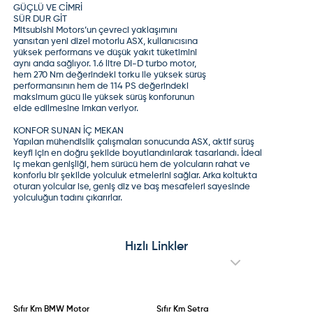
durur ama takip edelim dedi. Ama ileride motorun
GÜÇLÜ VE CİMRİ
inmesi gerekebilir diyor. Arabayı çok seviyorum. Bu
SÜR DUR GİT
sorun bu araçta kronik mi?
Mitsubishi Motors’un çevreci yaklaşımını
(
0
)
(
0
)
Cevap yaz
yansıtan yeni dizel motorlu ASX, kullanıcısına
Misafir Kullanıcı
yüksek performans ve düşük yakıt tüketimini
Yag kaçağı olan araçlarda benim bildiğim motorun
aynı anda sağlıyor. 1.6 litre DI-D turbo motor,
hem 270 Nm değerindeki torku ile yüksek sürüş
tüm contalarının değişmesi lazım yoksa hiç bir şey
performansının hem de 114 PS değerindeki
fayda etmez
maksimum gücü ile yüksek sürüş konforunun
(
0
)
(
0
)
elde edilmesine imkan veriyor.
Misafir Kullanıcı
bu araçlarda normal 1000 km'de 250 ml yağ eksiltir
KONFOR SUNAN İÇ MEKAN
diyor servis kitabı
Yapılan mühendislik çalışmaları sonucunda ASX, aktif sürüş
(
0
)
(
0
)
keyfi için en doğru şekilde boyutlandırılarak tasarlandı. İdeal
iç mekan genişliği, hem sürücü hem de yolcuların rahat ve
konforlu bir şekilde yolculuk etmelerini sağlar. Arka koltukta
oturan yolcular ise, geniş diz ve baş mesafeleri sayesinde
yolculuğun tadını çıkarırlar.
Hızlı Linkler
Sıfır Km
BMW Motor
Sıfır Km
Setra