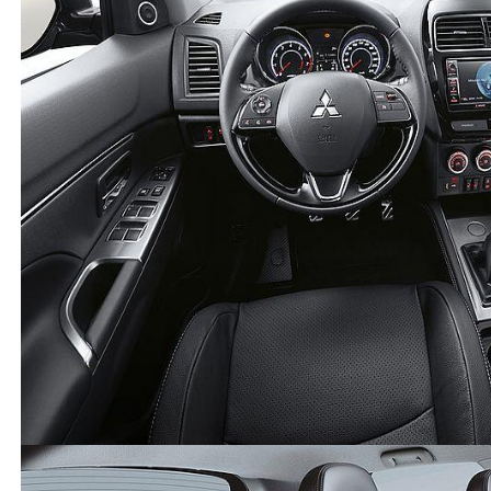
2012 eylül'de aldım 0 kilometre olarak. şu an 476 bin
kilometrede. maden ocağı işletiyorum madende
kullanıyoruz arabayı. zorlamadığımız yer kalmadı.
gerçekten sağlam bir araç. yeri geldi 3 sene yağ
bakımı yaptıramadık 20-25 bin km aynı yağ ile gitti
ama hala motor saat gibi. triger bile değişmedi zaten
zincirli gerek kalmadı. kesinlikte tavsiye ederim
(
29
)
(
11
)
Cevap yaz
Misafir Kullanıcı
Benzinli mi
(
0
)
(
0
)
Misafir Kullanıcı
Benzinlimo dizelmi
(
0
)
(
0
)
Misafir Kullanıcı
Üç sene yağ bakkmsız araç nasıl gder anlamadım
(
0
)
(
0
)
Mitsubishi
-
ASX
-
Misafir Kullanıcı
20 Nisan 2024
Lpg ile performansı nasıl ve lpg ile uyumlumudur
bende almak istiyorum cevaplayan olursa sevinirim
teşekkürler
(
1
)
(
0
)
Cevap yaz