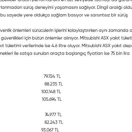
lanmadan sürüş deneyimi yaşamasını sağlıyor. Dingil aralığı old
ç bu sayede yere oldukça sağlam basıyor ve sarsıntısız bir sürüş
venlik önlemleri sürücülerin işlerini kolaylaştırırken aynı zamanda a
güvenlikleri için bütün önlemler alınıyor. Mitsubishi ASX yakıt tüket
kıt tüketimi verilerinde ise 4.6 litre oluyor. Mitsubishi ASX yakıt de
enekleri ile satışa sunulan araçta başlangıç fiyatları ise 75 bin lira
E 2016 79.724 TL
SE 2016 88.235 TL
zel) 2016 100.148 TL
zel) 2016 105.694 TL
E 2015 74.977 TL
SE 2015 82.243 TL
zel) 2015 93.067 TL