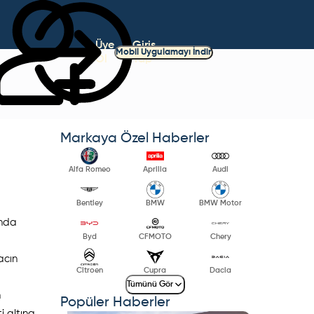
Üye
Giriş
Mobil Uygulamayı İndir
Ol
Yap
Markaya Özel Haberler
Alfa Romeo
Aprilia
Audi
Bentley
BMW
BMW Motor
anda
Byd
CFMOTO
Chery
a
acın
Citroen
Cupra
Dacia
Tümünü Gör
n
Popüler Haberler
i altına