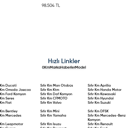
izel) 2015 98.504 TL
Hızlı Linkler
0Km
Marka
Haberler
Model
r Km
Ducati
Sıfır Km
Man Otobüs
Sıfır Km
Aprilia
r Km
Omoda Jaecoo
Sıfır Km
Ktm
Sıfır Km
Honda Motor
r Km
Ford Kamyon
Sıfır Km
Daf Kamyon
Sıfır Km
Kawasaki
r Km
Seres
Sıfır Km
CFMOTO
Sıfır Km
Hyundai
r Km
Fiat
Sıfır Km
Volvo
Sıfır Km
Suzuki
r Km
Bentley
Sıfır Km
Mini
Sıfır Km
DFSK
r Km
Mercedes
Sıfır Km
Yamaha
Sıfır Km
Mercedes-Benz
Kamyon
r Km
Leapmotor
Sıfır Km
Isuzu
Sıfır Km
Renault