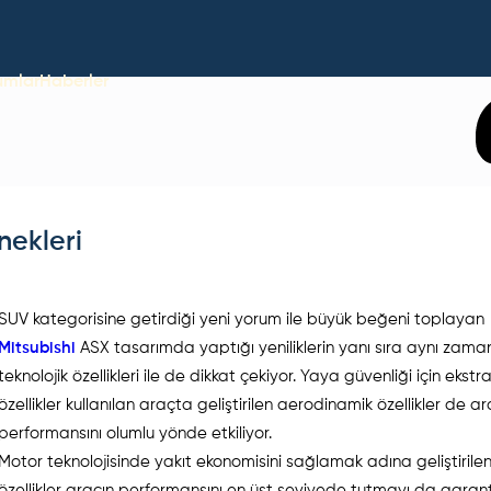
umlar
Haberler
nekleri
SUV kategorisine getirdiği yeni yorum ile büyük beğeni toplayan
Mitsubishi
ASX tasarımda yaptığı yeniliklerin yanı sıra aynı zam
teknolojik özellikleri ile de dikkat çekiyor. Yaya güvenliği için ekstr
özellikler kullanılan araçta geliştirilen aerodinamik özellikler de ar
performansını olumlu yönde etkiliyor.
Motor teknolojisinde yakıt ekonomisini sağlamak adına geliştirile
özellikler aracın performansını en üst seviyede tutmayı da garant