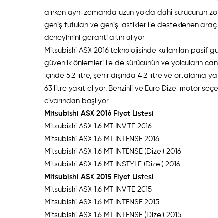
alırken aynı zamanda uzun yolda dahi sürücünün zor
geniş tutulan ve geniş lastikler ile desteklenen ara
deneyimini garanti altın alıyor.
Mitsubishi ASX 2016 teknolojisinde kullanılan pasif gü
güvenlik önlemleri ile de sürücünün ve yolcuların can 
içinde 5.2 litre, şehir dışında 4.2 litre ve ortalama ya
63 litre yakıt alıyor. Benzinli ve Euro Dizel motor seç
civarından başlıyor.
Mitsubishi ASX 2016 Fiyat Listesi
Mitsubishi ASX 1.6 MT INVIT
Mitsubishi ASX 1.6 MT INTEN
Mitsubishi ASX 1.6 MT INTENSE (Di
Mitsubishi ASX 1.6 MT INSTYLE (Di
Mitsubishi ASX 2015 Fiyat Listesi
Mitsubishi ASX 1.6 MT INVIT
Mitsubishi ASX 1.6 MT INTEN
Mitsubishi ASX 1.6 MT INTENSE (Di