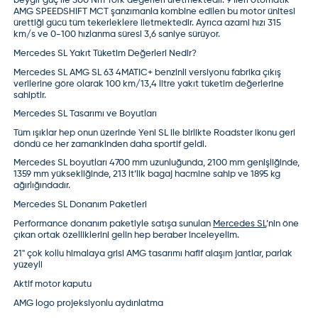
beygir güç ile 500 Nm Tork değerleri üretmektedir. 9 İleri otomatik
AMG SPEEDSHIFT MCT şanzımanla kombine edilen bu motor ünitesi
ürettiği gücü tüm tekerleklere iletmektedir. Ayrıca azami hızı 315
km/s ve 0-100 hızlanma süresi 3,6 saniye sürüyor.
Mercedes SL Yakıt Tüketim Değerleri Nedir?
Mercedes SL AMG SL 63 4MATIC+ benzinli versiyonu fabrika çıkış
verilerine göre olarak 100 km/13,4 litre yakıt tüketim değerlerine
sahiptir.
Mercedes SL Tasarımı ve Boyutları
Tüm ışıklar hep onun üzerinde Yeni SL ile birlikte Roadster ikonu geri
döndü ce her zamankinden daha sportif geldi.
Mercedes SL boyutları 4700 mm uzunluğunda, 2100 mm genişliğinde,
1359 mm yüksekliğinde, 213 lt’lik bagaj hacmine sahip ve 1895 kg
ağırlığındadır.
Mercedes SL Donanım Paketleri
Performance donanım paketiyle satışa sunulan
Mercedes SL
’nin öne
çıkan ortak özelliklerini gelin hep beraber inceleyelim.
21" çok kollu himalaya grisi AMG tasarımı hafif alaşım jantlar, parlak
yüzeyli
Aktif motor kaputu
AMG logo projeksiyonlu aydınlatma