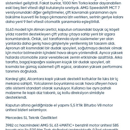
sistemleri geliştirdi. Fakat bunlar, 1000 Nm Torka kadar dayanabilen
eski beş ileri vitesli dişli kutularıyla sınırlıydı.
AMG Speedshift
MCT 7
versiyonundaki diğer geliştirmeler, çift kavramalı şanzımanın aynı
bükülme kuvveti ile başa çıkmasına izin verirken, serinin geriye kalanı
daha yeni 9 ileri vitesli otomatik şanzımanla eşleştirildi.
SL63 modeli için Alman üretici, kaputun ortasındaki büyük üç köşeli
yıldız rozetini destekleyen çift yatay çıtaya sahip yeni bir ızgara
konumlandırdı. Önlük, üst taraflarında siyah süslemeler yer alan
yanlarda daha geniş hava girişleriyle yenilenmiş bir tasarım aldı.
Apronun alt kısmındaki bir dudak spoyleri, soğutmaya destek olmak
için motor bölmesinin içindeki hava akışını yönlendirdi. Ayrıca yüksek
hızlarda otomobile zarar verebilecek zemin etkisinde azalttıldı. Arka
tarafta, bagaj kapağını süsleyen küçük bir dudak spoyleri, alt
kısımda ise gümüş süslemeli çift egzoz, arabanın yüksek performans
tanımını doğruladı.
Kardeşi gibi, Alcantara kaplı yüksek destekli koltuklar ile lüks bir iç
mekana sahipti. Yolcularının boyunlarına sıcak hava üfleyen hava
atkı sistemi standart olarak sunuluyor. Kullanıcı ise aynı pahalı
malzeme ile kaplı düz tabanlı, üç kollu direksiyon simidiyle
desteklendi.
Kaputun altına geldiğmizde el yapımı 5,5 lt’lik Biturbo V8 motor
ünitesi bizleri selamlıyor.
Mercedes SL Teknik Özellikleri
3982 cc hacmindeki AMG SL 63 4MATIC+ benzinli motor ünitesi 585