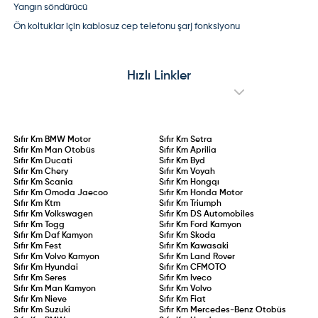
Yangın söndürücü
Ön koltuklar için kablosuz cep telefonu şarj fonksiyonu
Hızlı Linkler
Sıfır Km
BMW Motor
Sıfır Km
Setra
Sıfır Km
Man Otobüs
Sıfır Km
Aprilia
Sıfır Km
Ducati
Sıfır Km
Byd
Sıfır Km
Chery
Sıfır Km
Voyah
Sıfır Km
Scania
Sıfır Km
Hongqı
Sıfır Km
Omoda Jaecoo
Sıfır Km
Honda Motor
Sıfır Km
Ktm
Sıfır Km
Triumph
Sıfır Km
Volkswagen
Sıfır Km
DS Automobiles
Sıfır Km
Togg
Sıfır Km
Ford Kamyon
Sıfır Km
Daf Kamyon
Sıfır Km
Skoda
Sıfır Km
Fest
Sıfır Km
Kawasaki
Sıfır Km
Volvo Kamyon
Sıfır Km
Land Rover
Sıfır Km
Hyundai
Sıfır Km
CFMOTO
Sıfır Km
Seres
Sıfır Km
Iveco
Sıfır Km
Man Kamyon
Sıfır Km
Volvo
Sıfır Km
Nieve
Sıfır Km
Fiat
Sıfır Km
Suzuki
Sıfır Km
Mercedes-Benz Otobüs