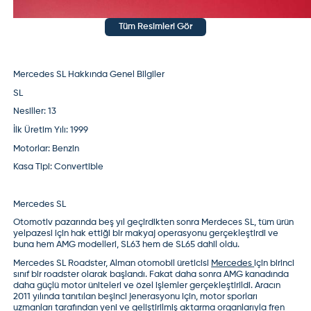
Tüm Resimleri Gör
Mercedes SL Hakkında Genel Bilgiler
SL
Nesiller:
13
İlk Üretim Yılı:
1999
Motorlar:
Benzin
Kasa Tipi:
Convertible
Mercedes SL
Otomotiv pazarında beş yıl geçirdikten sonra
Merdeces SL
, tüm ürün
yelpazesi için hak ettiği bir makyaj operasyonu gerçekleştirdi ve
buna hem
AMG
modelleri, SL63 hem de SL65 dahil oldu.
Mercedes SL Roadster, Alman otomobil üreticisi
Mercedes
için birinci
sınıf bir roadster olarak başlandı. Fakat daha sonra AMG kanadında
daha güçlü motor üniteleri ve özel işlemler gerçekleştirildi. Aracın
2011 yılında tanıtılan beşinci jenerasyonu için, motor sporları
uzmanları tarafından yeni ve geliştirilmiş aktarma organlarıyla fren