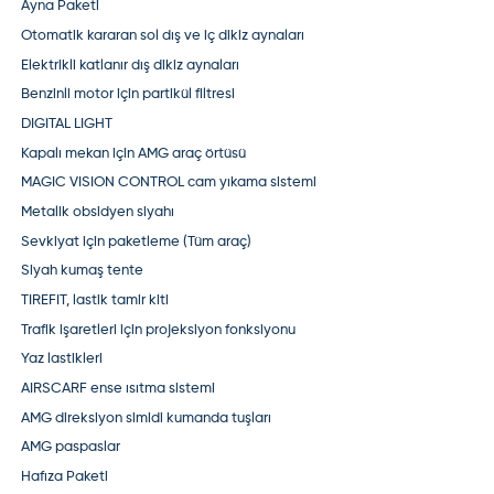
Ayna Paketi
Otomatik kararan sol dış ve iç dikiz aynaları
Elektrikli katlanır dış dikiz aynaları
Benzinli motor için partikül filtresi
DIGITAL LIGHT
Kapalı mekan için AMG araç örtüsü
MAGIC VISION CONTROL cam yıkama sistemi
Metalik obsidyen siyahı
Sevkiyat için paketleme (Tüm araç)
Siyah kumaş tente
TIREFIT, lastik tamir kiti
Trafik işaretleri için projeksiyon fonksiyonu
Yaz lastikleri
AIRSCARF ense ısıtma sistemi
AMG direksiyon simidi kumanda tuşları
AMG paspaslar
Hafıza Paketi