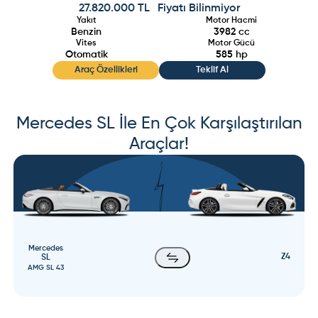
27.820.000 TL
Fiyatı Bilinmiyor
Yakıt
Motor Hacmi
Benzin
3982
cc
Vites
Motor Gücü
Otomatik
585
hp
Araç Özellikleri
Teklif Al
Mercedes
SL
İle En Çok Karşılaştırılan
Araçlar!
Mercedes
Z4
SL
AMG SL 43