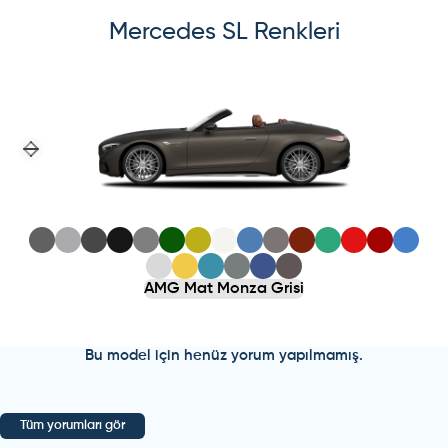
Mercedes
SL
Renkleri
Previous slide
Next slide
AMG Mat Monza Grisi
Bu model için henüz yorum yapılmamış.
Tüm yorumları gör