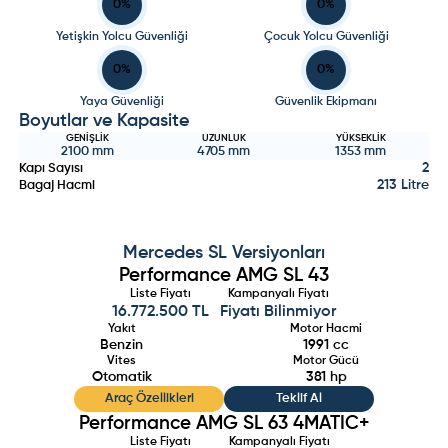
0
%
0
%
Yetişkin Yolcu Güvenliği
Çocuk Yolcu Güvenliği
0
%
0
%
Yaya Güvenliği
Güvenlik Ekipmanı
Boyutlar ve Kapasite
GENIŞLIK
UZUNLUK
YÜKSEKLIK
2100
mm
4705
mm
1353
mm
2
Kapı Sayısı
213 Litre
Bagaj Hacmi
Mercedes
SL
Versiyonları
Performance AMG SL 43
Liste Fiyatı
Kampanyalı Fiyatı
16.772.500 TL
Fiyatı Bilinmiyor
Yakıt
Motor Hacmi
Benzin
1991
cc
Vites
Motor Gücü
Otomatik
381
hp
Araç Özellikleri
Teklif Al
Performance AMG SL 63 4MATIC+
Liste Fiyatı
Kampanyalı Fiyatı