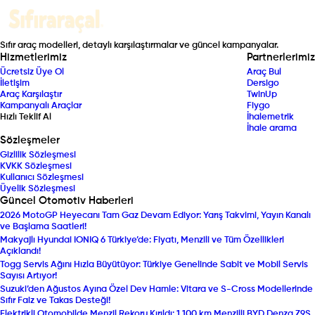
Sıfır araç modelleri, detaylı karşılaştırmalar ve güncel kampanyalar.
Hizmetlerimiz
Partnerlerimiz
Ücretsiz Üye Ol
Araç Bul
İletişim
Dersigo
Araç Karşılaştır
TwinUp
Kampanyalı Araçlar
Fiygo
Hızlı Teklif Al
İhalemetrik
İhale arama
Sözleşmeler
Gizlilik Sözleşmesi
KVKK Sözleşmesi
Kullanıcı Sözleşmesi
Üyelik Sözleşmesi
Güncel Otomotiv Haberleri
2026 MotoGP Heyecanı Tam Gaz Devam Ediyor: Yarış Takvimi, Yayın Kanalı
ve Başlama Saatleri!
Makyajlı Hyundai IONIQ 6 Türkiye’de: Fiyatı, Menzili ve Tüm Özellikleri
Açıklandı!
Togg Servis Ağını Hızla Büyütüyor: Türkiye Genelinde Sabit ve Mobil Servis
Sayısı Artıyor!
Suzuki’den Ağustos Ayına Özel Dev Hamle: Vitara ve S-Cross Modellerinde
Sıfır Faiz ve Takas Desteği!
Elektrikli Otomobilde Menzil Rekoru Kırıldı: 1.100 km Menzilli BYD Denza Z9S