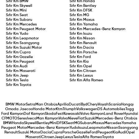
Sıfır Km
BMW
Sıfır Km
Honda
Sıfır Km
Skywell
Sıfır Km
Bentley
Sıfır Km
Mini
Sıfır Km
DFSK
Sıfır Km
Seat
Sıfır Km
MG
Sıfır Km
Subaru
Sıfır Km
Maxus
Sıfır Km
Mercedes
Sıfır Km
Yamaha
Sıfır Km
Peugeot Motor
Sıfır Km
Mercedes-Benz Kamyon
Sıfır Km
Yudo
Sıfır Km
Isuzu
Sıfır Km
Leapmotor
Sıfır Km
Nissan
Sıfır Km
Ssangyong
Sıfır Km
Renault
Sıfır Km
Suzuki Motor
Sıfır Km
Dacia
Sıfır Km
Cupra
Sıfır Km
Porsche
Sıfır Km
Gazelle
Sıfır Km
Ford
Sıfır Km
Peugeot
Sıfır Km
Kia
Sıfır Km
Audi
Sıfır Km
Opel
Sıfır Km
Maserati
Sıfır Km
Citroen
Sıfır Km
Jeep
Sıfır Km
Lexus
Sıfır Km
Tesla
Sıfır Km
Alfa Romeo
Sıfır Km
Toyota
BMW Motor
Setra
Man Otobüs
Aprilia
Ducati
Byd
Chery
Voyah
Scania
Hongqı
Omoda Jaecoo
Honda Motor
Ktm
Triumph
Volkswagen
DS Automobiles
Togg
Ford Kamyon
Daf Kamyon
Skoda
Fest
Kawasaki
Volvo Kamyon
Land Rover
Hyundai
CFMOTO
Seres
Iveco
Man Kamyon
Volvo
Nieve
Fiat
Suzuki
Mercedes-Benz Otobüs
BMW
Honda
Skywell
Bentley
Mini
DFSK
Seat
MG
Subaru
Maxus
Mercedes
Yamaha
Peugeot Motor
Mercedes-Benz Kamyon
Yudo
Isuzu
Leapmotor
Nissan
Ssangyong
Renault
Suzuki Motor
Dacia
Cupra
Porsche
Gazelle
Ford
Peugeot
Kia
Audi
Opel
Maserati
Citroen
Jeep
Lexus
Tesla
Alfa Romeo
Toyota