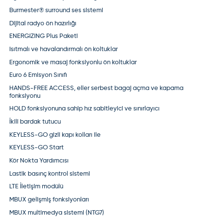
Burmester® surround ses sistemi
Dijital radyo ön hazırlığı
ENERGIZING Plus Paketi
Isıtmalı ve havalandırmalı ön koltuklar
Ergonomik ve masaj fonksiyonlu ön koltuklar
Euro 6 Emisyon Sınıfı
HANDS-FREE ACCESS, eller serbest bagaj açma ve kapama
fonksiyonu
HOLD fonksiyonuna sahip hız sabitleyici ve sınırlayıcı
İkili bardak tutucu
KEYLESS-GO gizli kapı kolları ile
KEYLESS-GO Start
Kör Nokta Yardımcısı
Lastik basınç kontrol sistemi
LTE İletişim modülü
MBUX gelişmiş fonksiyonları
MBUX multimedya sistemi (NTG7)