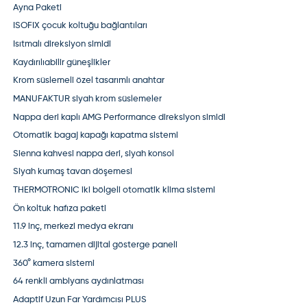
Ayna Paketi
ISOFIX çocuk koltuğu bağlantıları
Isıtmalı direksiyon simidi
Kaydırılıabilir güneşlikler
Krom süslemeli özel tasarımlı anahtar
MANUFAKTUR siyah krom süslemeler
Nappa deri kaplı AMG Performance direksiyon simidi
Otomatik bagaj kapağı kapatma sistemi
Sienna kahvesi nappa deri, siyah konsol
Siyah kumaş tavan döşemesi
THERMOTRONIC iki bölgeli otomatik klima sistemi
Ön koltuk hafıza paketi
11.9 inç, merkezi medya ekranı
12.3 inç, tamamen dijital gösterge paneli
360° kamera sistemi
64 renkli ambiyans aydınlatması
Adaptif Uzun Far Yardımcısı PLUS