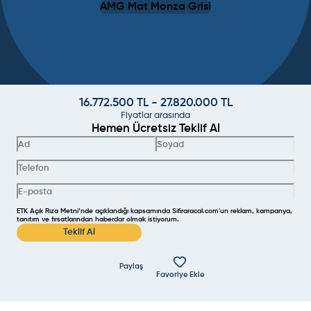
AMG Mat Monza Grisi
16.772.500
TL -
27.820.000
TL
Fiyatlar arasında
Hemen Ücretsiz Teklif Al
ETK Açık Rıza Metni’nde açıklandığı kapsamında Sifiraracal.com'un reklam, kampanya,
tanıtım ve fırsatlarından haberdar olmak istiyorum.
Teklif Al
Paylaş
Favoriye Ekle