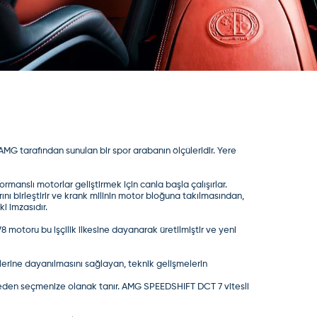
AMG tarafından sunulan bir spor arabanın ölçüleridir. Yere
nslı motorlar geliştirmek için canla başla çalışırlar.
ını birleştirir ve krank milinin motor bloğuna takılmasından,
i imzasıdır.
V8 motoru bu işçilik ilkesine dayanarak üretilmiştir ve yeni
erine dayanılmasını sağlayan, teknik gelişmelerin
eden seçmenize olanak tanır. AMG SPEEDSHIFT DCT 7 vitesli