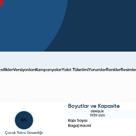
llikler
Versiyonları
Kampanyalar
Yakıt Tüketimi
Yorumlar
Renkler
Resimle
Boyutlar ve Kapasite
GENIŞLIK
1939
mm
0
%
Kapı Sayısı
Bagaj Hacmi
Çocuk Yolcu Güvenliği