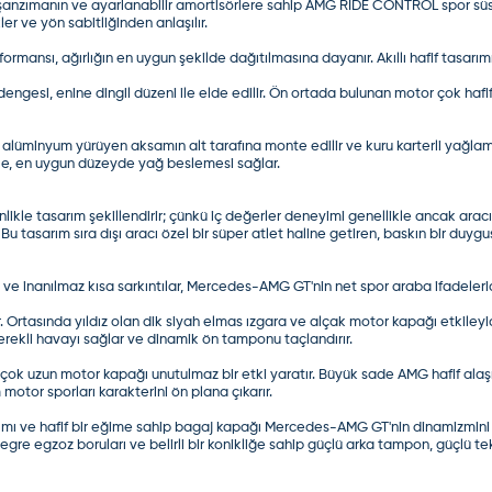
r şanzımanın ve ayarlanabilir amortisörlere sahip AMG RIDE CONTROL spor süs
r ve yön sabitliğinden anlaşılır.
rformansı, ağırlığın en uygun şekilde dağıtılmasına dayanır. Akıllı hafif tas
 dengesi, enine dingil düzeni ile elde edilir. Ön ortada bulunan motor çok hafi
lüminyum yürüyen aksamın alt tarafına monte edilir ve kuru karterli yağlama öz
e, en uygun düzeyde yağ beslemesi sağlar.
sinlikle tasarım şekillendirir; çünkü iç değerler deneyimi genellikle ancak ara
Bu tasarım sıra dışı aracı özel bir süper atlet haline getiren, baskın bir duygus
ve inanılmaz kısa sarkıntılar, Mercedes-AMG GT'nin net spor araba ifadeleridir
ır. Ortasında yıldız olan dik siyah elmas ızgara ve alçak motor kapağı etkil
gerekli havayı sağlar ve dinamik ön tamponu taçlandırır.
 çok uzun motor kapağı unutulmaz bir etki yaratır. Büyük sade AMG hafif alaşım
motor sporları karakterini ön plana çıkarır.
ımı ve hafif bir eğime sahip bagaj kapağı Mercedes-AMG GT'nin dinamizmini vu
egre egzoz boruları ve belirli bir konikliğe sahip güçlü arka tampon, güçlü te