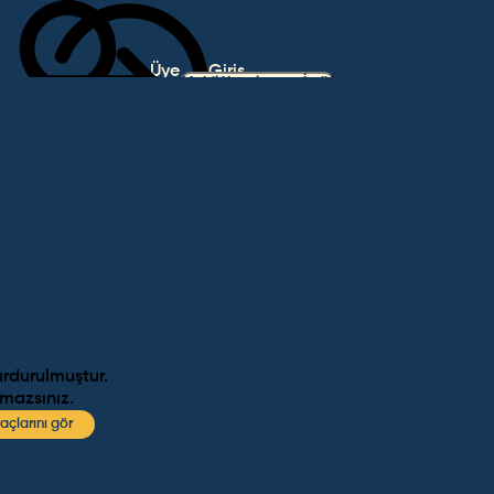
Üye
Giriş
Mobil Uygulamayı İndir
Ol
Yap
urdurulmuştur.
amazsınız.
açlarını gör