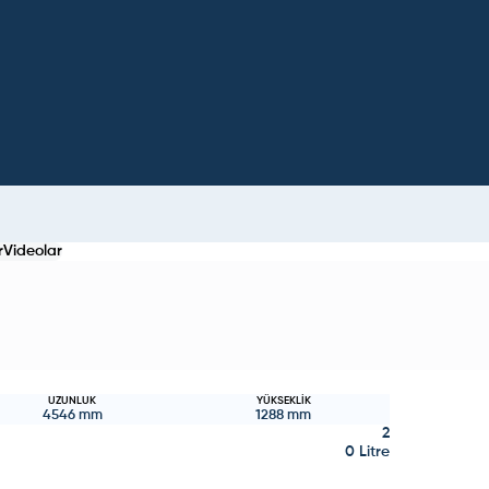
r
Videolar
UZUNLUK
YÜKSEKLIK
4546
mm
1288
mm
2
0 Litre