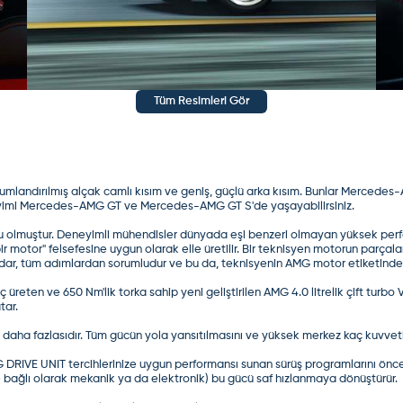
Tüm Resimleri Gör
umlandırılmış alçak camlı kısım ve geniş, güçlü arka kısım. Bunlar Mercedes-
eneyimi Mercedes-AMG GT ve Mercedes-AMG GT S'de yaşayabilirsiniz.
lmuştur. Deneyimli mühendisler dünyada eşi benzeri olmayan yüksek performa
r motor" felsefesine uygun olarak elle üretilir. Bir teknisyen motorun parçalar
ar, tüm adımlardan sorumludur ve bu da, teknisyenin AMG motor etiketindek
 üreten ve 650 Nm'lik torka sahip yeni geliştirilen AMG 4.0 litrelik çift turbo 
tar.
daha fazlasıdır. Tüm gücün yola yansıtılmasını ve yüksek merkez kaç kuvvetl
IVE UNIT tercihlerinize uygun performansı sunan sürüş programlarını önc
e bağlı olarak mekanik ya da elektronik) bu gücü saf hızlanmaya dönüştürür.