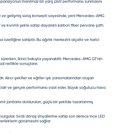
pansiyonun inanılmaz bir yarış pisti performansı sunmasını
arımı ve gelişmiş sürüş konsepti sayesinde, yeni Mercedes-AMG
f ve kıvrımlı şekle sahip dayanıklı karbon fiber pervane şaftı
elliğine sahiptir. Bu ağırlık merkezini alçaltır ve harici
cı sürerken, ikinci bakışta yaşanabilir. Mercedes-AMG GT'nin
al netlikle sonuçlanır.
. Akıcı şekiller ve eğriler ışık yansımalarından oluşan
eyicidir ve gerçek performansı vaat eder. Büyük soğutucu hava
lı jantlarla doldurulan, güçlü bir şekilde tasarlanmış
rgular. Sıralı dönüş sinyallerine sahip son derece ince LED
kerleklerin görülmesini sağlar