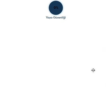
0
%
Yaya Güvenliği
Previou
Next sl