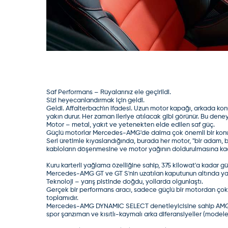
Saf Performans – Rüyalarınız ele geçirildi.
Sizi heyecanlandırmak için geldi.
Geldi. Affalterbach'ın ifadesi. Uzun motor kapağı, arkada kon
yakın durur. Her zaman ileriye atılacak gibi görünür. Bu d
Motor – metal, yakıt ve yetenekten elde edilen saf güç.
Güçlü motorlar Mercedes-AMG'de daima çok önemli bir konu o
Seri üretimle kıyaslandığında, burada her motor, "bir adam, bi
kabloların döşenmesine ve motor yağının doldurulmasına kad
Kuru karterli yağlama özelliğine sahip, 375 kilowat'a kadar güç
Mercedes-AMG GT ve GT S'nin uzatılan kaputunun altında ya
Teknoloji – yarış pistinde doğdu, yollarda olgunlaştı.
Gerçek bir performans aracı, sadece güçlü bir motordan çok 
toplamıdır.
Mercedes-AMG DYNAMIC SELECT denetleyicisine sahip AMG DR
spor şanzıman ve kısıtlı-kaymalı arka diferansiyeller (model