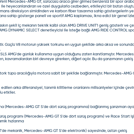
 Yeni Mercedes-AMG GT, sürücüsü araca girer girmez benzersiz bir spor arab
ik ile heyecanlandıran ve özel duygularla cezbeden, etkileyici bir bütün oluştu
mans direksiyon simidinden ve karbon fiber tasarıma sahip göstergelerin ye
ana sahip gösterge paneli ve sportif AMG kaplaması, ikna edici bir genel izle
ın şekli iç mekanın teknik kalbi olan AMG DRIVE UNIT'i geniş gösterir ve çev
an AMG DYNAMIC SELECT denetleyicisi ile isteğe bağlı AMG RIDE CONTROL spor
 Güçlü V8 motorun yüksek torkunu en uygun şekilde arka aksa ve sonunda 
.
 SLS AMG'de günlük kullanıma uygun olduğunu zaten kanıtlamıştır. Mercedes-AM
ken, kavramalardan biri devreye girerken, diğeri açılır. Bu da şanzımanın çek
 tork tüpü aracılığıyla motora sabit bir şekilde bağlanmıştır. Mercedes-AMG GT
en arka diferansiyel, tanımlı kilitleme oranlarını milisaniyeler içinde çevireb
 etkiler.
amına (Mercedes-AMG GT S'de dört sürüş programına) bağlanmış şanzıman ayar
 sürüş programı (Mercedes-AMG GT S'de dört sürüş programı) ve Race Start iş
namik hızlanma
GT'de mekanik, Mercedes-AMG GT S'de elektronik) sayesinde, üstün çekiş