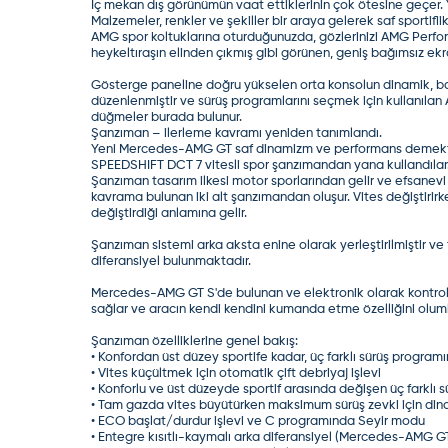
İç mekan dış görünümün vaat ettiklerinin çok ötesine geçer.
Malzemeler, renkler ve şekiller bir araya gelerek saf sportifl
AMG spor koltuklarına oturduğunuzda, gözlerinizi AMG Perfor
heykeltıraşın elinden çıkmış gibi görünen, geniş bağımsız ekr
Gösterge paneline doğru yükselen orta konsolun dinamik, bask
düzenlenmiştir ve sürüş programlarını seçmek için kullanıl
düğmeler burada bulunur.
Şanzıman – ilerleme kavramı yeniden tanımlandı.
Yeni Mercedes-AMG GT saf dinamizm ve performans demektir.
SPEEDSHIFT DCT 7 vitesli spor şanzımandan yana kullandılar
Şanzıman tasarım ilkesi motor sporlarından gelir ve efsanevi
kavrama bulunan iki alt şanzımandan oluşur. Vites değiştirir
değiştirdiği anlamına gelir.
Şanzıman sistemi arka aksta enine olarak yerleştirilmiştir ve
diferansiyel bulunmaktadır.
Mercedes-AMG GT S'de bulunan ve elektronik olarak kontrol edil
sağlar ve aracın kendi kendini kumanda etme özelliğini olumlu
Şanzıman özelliklerine genel bakış:
• Konfordan üst düzey sportife kadar, üç farklı sürüş progr
• Vites küçültmek için otomatik çift debriyaj işlevi
• Konforlu ve üst düzeyde sportif arasında değişen üç farklı
• Tam gazda vites büyütürken maksimum sürüş zevki için di
• ECO başlat/durdur işlevi ve C programında Seyir modu
• Entegre kısıtlı-kaymalı arka diferansiyel (Mercedes-AMG 