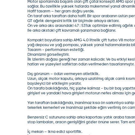
Motor sporlarında başarılı olan çift çatal konsepti AMG spo
sağlar. Bu özellikle yüksek hızlarda mükemmel yanal dinamikle
Hafif tasarım – her gram doğru yerde.
Ön taraf arka taraftan daha hafif. Bir spor arabanın üstün pe
GT ağırlık dengesini kritik bir biçimde arkaya aktarır.
Ön ve arka aks arasındaki 47 : 53'lük optimize edilmiş ağırlık
ile arka akstaki çift kavramalı şanzımana bağlanır.
Kompakt boyutlara sahip AMG 4.0 litrelik çift turbo V8 motor a
yağ deposu ve yağ pompası, yüksek yanal hızlanmalarda bil
Tasarım - performansın estetiği.
Dinamizmi görselleştirir.
İlk izlenim doğası gereği her zaman kalıcıdır. Ve bu etkiyi ke
hatları ve yüzeyleri saflıktan ödün verilmeden tasarlanmıştır. 
Dış görünüm – ödün vermeyen atletiklik.
Uzun, alçak motor kaputu, arkaya uzatılmış alçak camlı kısım 
büyüleyici bir etkileşim yaratır.
Ön tarafa bakıldığında, hiç şüphe kalmaz - bu bir baş yapıtt
girişleri ve yandaki hava girişleri motorun nefes alması için 
Yan taraftan bakıldığında, inanılmaz kısa ön sarkıntıya sahip
tekerlek kemerleri ve inanılmaz şekilde eğim verilmiş ön cam 
Benzersiz C sütununa sahip arka kaportası yatık araba tasar
stop lambaları, aracın genişliğini gözler önüne serer. Tam ent
İç mekan – ikna edici sportiflik.