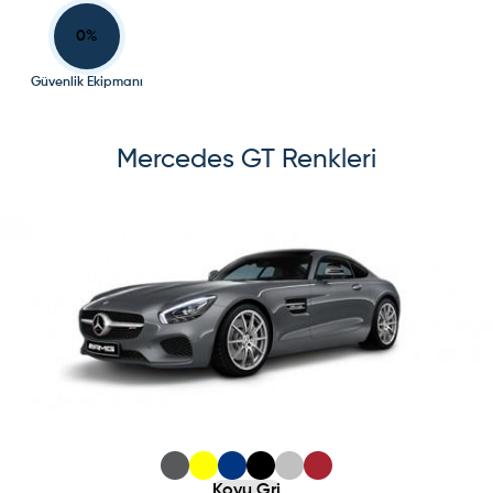
0
%
Güvenlik Ekipmanı
Mercedes
GT
Renkleri
s slide
ide
Koyu Gri