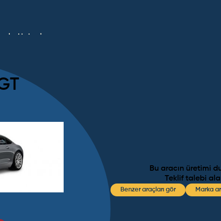
umlar
Haberler
GT
Bu aracın üretimi d
Teklif talebi al
Benzer araçları gör
Marka ar