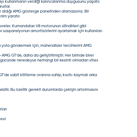
ayı kullanmanın verdiği karıncalanma duygusunu yaşatır.
rurlar.
r aldığı AMG gösterge panelinden alamazsınız. Bir
nim yaratır.
reler. Kumandaları V8 motorunun silindirleri gibi
 süspansiyonun amortisörlerini ayarlamak için kullanılan
yola göndermek için, mühendisler tercihlerini AMG
G GT'de, daha da geliştirilmiştir. Her birinde birer
iş gücünde neredeyse herhangi bir kesinti olmadan vites
'de sabit kilitleme oranına sahip, kısıtlı-kaymalı arka
ilir. Bu özellik gerekli durumlarda çekişin artırılmasını
ları
levi