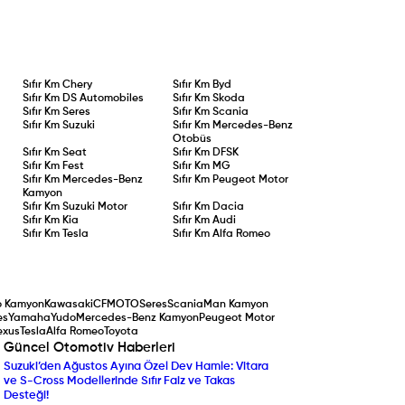
Sıfır Km
Chery
Sıfır Km
Byd
Sıfır Km
DS Automobiles
Sıfır Km
Skoda
Sıfır Km
Seres
Sıfır Km
Scania
Sıfır Km
Suzuki
Sıfır Km
Mercedes-Benz
Otobüs
Sıfır Km
Seat
Sıfır Km
DFSK
Sıfır Km
Fest
Sıfır Km
MG
Sıfır Km
Mercedes-Benz
Sıfır Km
Peugeot Motor
Kamyon
Sıfır Km
Suzuki Motor
Sıfır Km
Dacia
Sıfır Km
Kia
Sıfır Km
Audi
Sıfır Km
Tesla
Sıfır Km
Alfa Romeo
o Kamyon
Kawasaki
CFMOTO
Seres
Scania
Man Kamyon
es
Yamaha
Yudo
Mercedes-Benz Kamyon
Peugeot Motor
exus
Tesla
Alfa Romeo
Toyota
Güncel Otomotiv Haberleri
Suzuki’den Ağustos Ayına Özel Dev Hamle: Vitara
Yenilenen Mercedes-Ben
ve S-Cross Modellerinde Sıfır Faiz ve Takas
Compact SUV Segmentin
Desteği!
Yılın Ticari Aracı Seçildi: