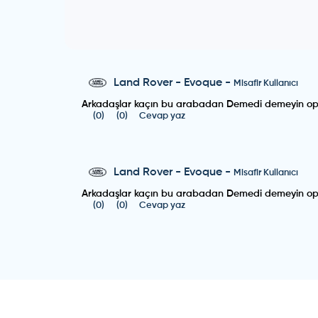
Land Rover
-
Evoque
-
Misafir Kullanıcı
Arkadaşlar kaçın bu arabadan Demedi demeyin opet
(
0
)
(
0
)
Cevap yaz
Land Rover
-
Evoque
-
Misafir Kullanıcı
Arkadaşlar kaçın bu arabadan Demedi demeyin opet
(
0
)
(
0
)
Cevap yaz