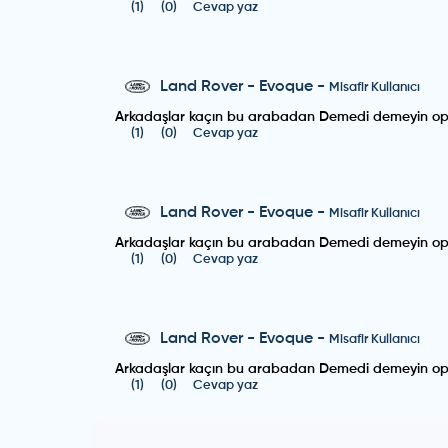
(
1
)
(
0
)
Cevap yaz
Land Rover
-
Evoque
-
Misafir Kullanıcı
Arkadaşlar kaçın bu arabadan Demedi demeyin opet
(
1
)
(
0
)
Cevap yaz
Land Rover
-
Evoque
-
Misafir Kullanıcı
Arkadaşlar kaçın bu arabadan Demedi demeyin opet
(
1
)
(
0
)
Cevap yaz
Land Rover
-
Evoque
-
Misafir Kullanıcı
Arkadaşlar kaçın bu arabadan Demedi demeyin opet
(
1
)
(
0
)
Cevap yaz