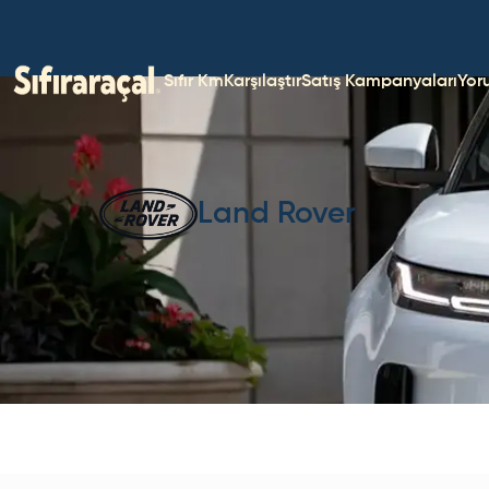
Sıfır Km
Karşılaştır
Satış Kampanyaları
Yor
Land Rover