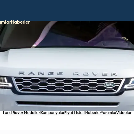
umlar
Haberler
Land Rover Modelleri
Kampanyalar
Fiyat Listesi
Haberler
Yorumlar
Videolar