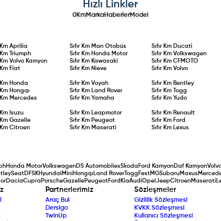
Hızlı Linkler
0Km
Marka
Haberler
Model
r Km
Aprilia
Sıfır Km
Man Otobüs
Sıfır Km
Ducati
r Km
Triumph
Sıfır Km
Honda Motor
Sıfır Km
Volkswagen
r Km
Volvo Kamyon
Sıfır Km
Kawasaki
Sıfır Km
CFMOTO
r Km
Fiat
Sıfır Km
Nieve
Sıfır Km
Volvo
r Km
Honda
Sıfır Km
Voyah
Sıfır Km
Bentley
r Km
Hongqı
Sıfır Km
Land Rover
Sıfır Km
Togg
r Km
Mercedes
Sıfır Km
Yamaha
Sıfır Km
Yudo
r Km
Isuzu
Sıfır Km
Leapmotor
Sıfır Km
Renault
r Km
Gazelle
Sıfır Km
Peugeot
Sıfır Km
Ford
r Km
Citroen
Sıfır Km
Maserati
Sıfır Km
Lexus
ph
Honda Motor
Volkswagen
DS Automobiles
Skoda
Ford Kamyon
Daf Kamyon
Volv
tley
Seat
DFSK
Hyundai
Mini
Hongqı
Land Rover
Togg
Fest
MG
Subaru
Maxus
Merced
or
Dacia
Cupra
Porsche
Gazelle
Peugeot
Ford
Kia
Audi
Opel
Jeep
Citroen
Maserati
L
z
Partnerlerimiz
Sözleşmeler
l
Araç Bul
Gizlilik Sözleşmesi
Dersigo
KVKK Sözleşmesi
TwinUp
Kullanıcı Sözleşmesi