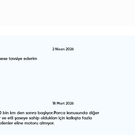
2 Nisan 2026
kese tavsiye ederim
18 Mart 2026
r 200 bin km den sonra başlıyor.Parca konusunda diğer
e etli şaseye sahip oldukları için kalkışta fazla
lenler eline motoru almıyor.