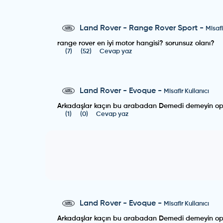
Land Rover
-
Range Rover Sport
-
Misafi
range rover en iyi motor hangisi? sorunsuz olanı?
(
7
)
(
52
)
Cevap yaz
Land Rover
-
Evoque
-
Misafir Kullanıcı
Arkadaşlar kaçın bu arabadan Demedi demeyin opet
(
1
)
(
0
)
Cevap yaz
Land Rover
-
Evoque
-
Misafir Kullanıcı
Arkadaşlar kaçın bu arabadan Demedi demeyin opet