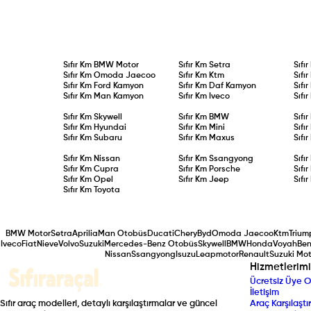
Sıfır Km
BMW Motor
Sıfır Km
Setra
Sıfı
Sıfır Km
Omoda Jaecoo
Sıfır Km
Ktm
Sıfı
Sıfır Km
Ford Kamyon
Sıfır Km
Daf Kamyon
Sıfı
Sıfır Km
Man Kamyon
Sıfır Km
Iveco
Sıfı
Sıfır Km
Skywell
Sıfır Km
BMW
Sıfı
Sıfır Km
Hyundai
Sıfır Km
Mini
Sıfı
Sıfır Km
Subaru
Sıfır Km
Maxus
Sıfı
Sıfır Km
Nissan
Sıfır Km
Ssangyong
Sıfı
Sıfır Km
Cupra
Sıfır Km
Porsche
Sıfı
Sıfır Km
Opel
Sıfır Km
Jeep
Sıfı
Sıfır Km
Toyota
BMW Motor
Setra
Aprilia
Man Otobüs
Ducati
Chery
Byd
Omoda Jaecoo
Ktm
Trium
Iveco
Fiat
Nieve
Volvo
Suzuki
Mercedes-Benz Otobüs
Skywell
BMW
Honda
Voyah
Ben
Nissan
Ssangyong
Isuzu
Leapmotor
Renault
Suzuki Mot
Hizmetlerimi
Ücretsiz Üye O
İletişim
Sıfır araç modelleri, detaylı karşılaştırmalar ve güncel
Araç Karşılaştır