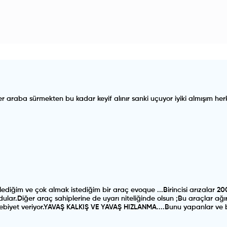
 araba sürmekten bu kadar keyif alınır sanki uçuyor iyiki almışım her
incelediğim ve çok almak istediğim bir araç evoque ...Birincisi arızala
ar.Diğer araç sahiplerine de uyarı niteliğinde olsun ;Bu araçlar ağır v
biyet veriyor.YAVAŞ KALKIŞ VE YAVAŞ HIZLANMA....Bunu yapanlar ve bi