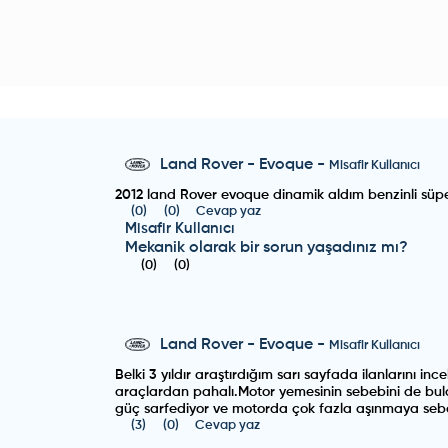
Land Rover
-
Evoque
-
Misafir Kullanıcı
2012 land Rover evoque dinamik aldım benzinli süper
(
0
)
(
0
)
Cevap yaz
Misafir Kullanıcı
Mekanik olarak bir sorun yaşadınız mı?
(
0
)
(
0
)
Land Rover
-
Evoque
-
Misafir Kullanıcı
Belki 3 yıldır araştırdığım sarı sayfada ilanlarını 
araçlardan pahalı.Motor yemesinin sebebini de buldul
güç sarfediyor ve motorda çok fazla aşınmaya sebe
(
3
)
(
0
)
Cevap yaz