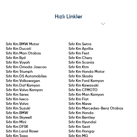
Hızlı Linkler
Sıfır Km
BMW Motor
Sıfır Km
Setra
Sıfır Km
Ducati
Sıfır Km
Aprilia
Sıfır Km
Man Otobüs
Sıfır Km
Fest
Sıfır Km
Byd
Sıfır Km
Chery
Sıfır Km
Voyah
Sıfır Km
Scania
Sıfır Km
Omoda Jaecoo
Sıfır Km
Ktm
Sıfır Km
Triumph
Sıfır Km
Honda Motor
Sıfır Km
DS Automobiles
Sıfır Km
Skoda
Sıfır Km
Volkswagen
Sıfır Km
Ford Kamyon
Sıfır Km
Daf Kamyon
Sıfır Km
Kawasaki
Sıfır Km
Volvo Kamyon
Sıfır Km
CFMOTO
Sıfır Km
Seres
Sıfır Km
Man Kamyon
Sıfır Km
Iveco
Sıfır Km
Fiat
Sıfır Km
Volvo
Sıfır Km
Nieve
Sıfır Km
Suzuki
Sıfır Km
Mercedes-Benz Otobüs
Sıfır Km
BMW
Sıfır Km
Honda
Sıfır Km
Skywell
Sıfır Km
Bentley
Sıfır Km
Mini
Sıfır Km
Hyundai
Sıfır Km
DFSK
Sıfır Km
Seat
Sıfır Km
Land Rover
Sıfır Km
Hongqı
Sıfır Km
Togg
Sıfır Km
MG