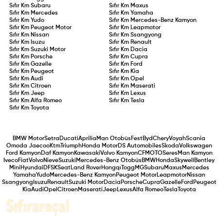
Sıfır Km
Subaru
Sıfır Km
Maxus
Sıfır Km
Mercedes
Sıfır Km
Yamaha
Sıfır Km
Yudo
Sıfır Km
Mercedes-Benz Kamyon
Sıfır Km
Peugeot Motor
Sıfır Km
Leapmotor
Sıfır Km
Nissan
Sıfır Km
Ssangyong
Sıfır Km
Isuzu
Sıfır Km
Renault
Sıfır Km
Suzuki Motor
Sıfır Km
Dacia
Sıfır Km
Porsche
Sıfır Km
Cupra
Sıfır Km
Gazelle
Sıfır Km
Ford
Sıfır Km
Peugeot
Sıfır Km
Kia
Sıfır Km
Audi
Sıfır Km
Opel
Sıfır Km
Citroen
Sıfır Km
Maserati
Sıfır Km
Jeep
Sıfır Km
Lexus
Sıfır Km
Alfa Romeo
Sıfır Km
Tesla
Sıfır Km
Toyota
BMW Motor
Setra
Ducati
Aprilia
Man Otobüs
Fest
Byd
Chery
Voyah
Scania
Omoda Jaecoo
Ktm
Triumph
Honda Motor
DS Automobiles
Skoda
Volkswagen
Ford Kamyon
Daf Kamyon
Kawasaki
Volvo Kamyon
CFMOTO
Seres
Man Kamyon
Iveco
Fiat
Volvo
Nieve
Suzuki
Mercedes-Benz Otobüs
BMW
Honda
Skywell
Bentley
Mini
Hyundai
DFSK
Seat
Land Rover
Hongqı
Togg
MG
Subaru
Maxus
Mercedes
Yamaha
Yudo
Mercedes-Benz Kamyon
Peugeot Motor
Leapmotor
Nissan
Ssangyong
Isuzu
Renault
Suzuki Motor
Dacia
Porsche
Cupra
Gazelle
Ford
Peugeot
Kia
Audi
Opel
Citroen
Maserati
Jeep
Lexus
Alfa Romeo
Tesla
Toyota