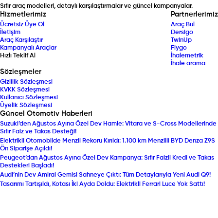
Sıfır araç modelleri, detaylı karşılaştırmalar ve güncel kampanyalar.
Hizmetlerimiz
Partnerlerimiz
Ücretsiz Üye Ol
Araç Bul
İletişim
Dersigo
Araç Karşılaştır
TwinUp
Kampanyalı Araçlar
Fiygo
Hızlı Teklif Al
İhalemetrik
İhale arama
Sözleşmeler
Gizlilik Sözleşmesi
KVKK Sözleşmesi
Kullanıcı Sözleşmesi
Üyelik Sözleşmesi
Güncel Otomotiv Haberleri
Suzuki’den Ağustos Ayına Özel Dev Hamle: Vitara ve S-Cross Modellerinde
Sıfır Faiz ve Takas Desteği!
Elektrikli Otomobilde Menzil Rekoru Kırıldı: 1.100 km Menzilli BYD Denza Z9S
Ön Siparişe Açıldı!
Peugeot’dan Ağustos Ayına Özel Dev Kampanya: Sıfır Faizli Kredi ve Takas
Destekleri Başladı!
Audi’nin Dev Amiral Gemisi Sahneye Çıktı: Tüm Detaylarıyla Yeni Audi Q9!
Tasarımı Tartışıldı, Kotası İki Ayda Doldu: Elektrikli Ferrari Luce Yok Sattı!