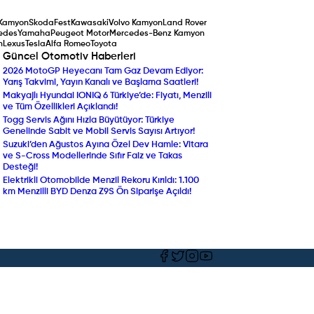
Kamyon
Skoda
Fest
Kawasaki
Volvo Kamyon
Land Rover
edes
Yamaha
Peugeot Motor
Mercedes-Benz Kamyon
n
Lexus
Tesla
Alfa Romeo
Toyota
Güncel Otomotiv Haberleri
2026 MotoGP Heyecanı Tam Gaz Devam Ediyor:
Peugeot’dan Ağustos A
Yarış Takvimi, Yayın Kanalı ve Başlama Saatleri!
Sıfır Faizli Kredi ve Taka
Makyajlı Hyundai IONIQ 6 Türkiye’de: Fiyatı, Menzili
Audi’nin Dev Amiral Gem
ve Tüm Özellikleri Açıklandı!
Detaylarıyla Yeni Audi Q
Togg Servis Ağını Hızla Büyütüyor: Türkiye
Tasarımı Tartışıldı, Kotas
Genelinde Sabit ve Mobil Servis Sayısı Artıyor!
Ferrari Luce Yok Sattı!
Suzuki’den Ağustos Ayına Özel Dev Hamle: Vitara
Yenilenen Mercedes-Ben
ve S-Cross Modellerinde Sıfır Faiz ve Takas
Compact SUV Segmentin
Desteği!
Yılın Ticari Aracı Seçildi:
Elektrikli Otomobilde Menzil Rekoru Kırıldı: 1.100
DAF XF Electric Sahneye 
km Menzilli BYD Denza Z9S Ön Siparişe Açıldı!