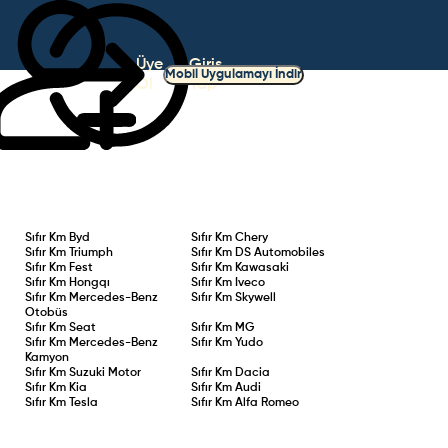
Üye
Giriş
Mobil Uygulamayı İndir
Ol
Yap
Sıfır Km
Byd
Sıfır Km
Chery
Sıfır Km
Triumph
Sıfır Km
DS Automobiles
Sıfır Km
Fest
Sıfır Km
Kawasaki
Sıfır Km
Hongqı
Sıfır Km
Iveco
Sıfır Km
Mercedes-Benz
Sıfır Km
Skywell
Otobüs
Sıfır Km
Seat
Sıfır Km
MG
Sıfır Km
Mercedes-Benz
Sıfır Km
Yudo
Kamyon
Sıfır Km
Suzuki Motor
Sıfır Km
Dacia
Sıfır Km
Kia
Sıfır Km
Audi
Sıfır Km
Tesla
Sıfır Km
Alfa Romeo