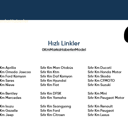
umlar
Haberler
Hızlı Linkler
0Km
Marka
Haberler
Model
r Km
Aprilia
Sıfır Km
Man Otobüs
Sıfır Km
Ducati
r Km
Omoda Jaecoo
Sıfır Km
Ktm
Sıfır Km
Honda Motor
r Km
Ford Kamyon
Sıfır Km
Daf Kamyon
Sıfır Km
Skoda
r Km
Seres
Sıfır Km
Hyundai
Sıfır Km
CFMOTO
r Km
Nieve
Sıfır Km
Fiat
Sıfır Km
Suzuki
r Km
Bentley
Sıfır Km
DFSK
Sıfır Km
Mini
r Km
Mercedes
Sıfır Km
Yamaha
Sıfır Km
Peugeot Motor
r Km
Isuzu
Sıfır Km
Ssangyong
Sıfır Km
Renault
r Km
Gazelle
Sıfır Km
Ford
Sıfır Km
Peugeot
r Km
Jeep
Sıfır Km
Citroen
Sıfır Km
Lexus