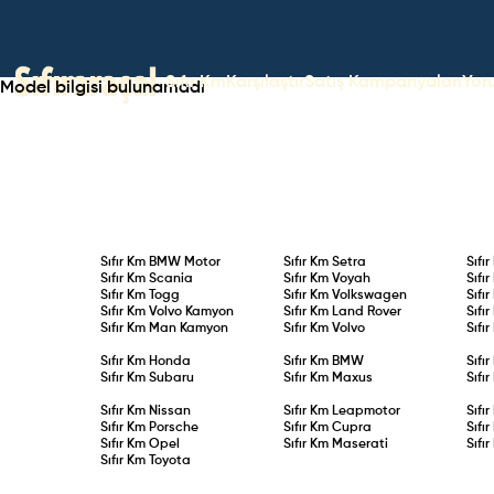
Sıfır Km
Karşılaştır
Satış Kampanyaları
Yor
Model bilgisi bulunamadı
Sıfır Km
BMW Motor
Sıfır Km
Setra
Sıfı
Sıfır Km
Scania
Sıfır Km
Voyah
Sıfı
Sıfır Km
Togg
Sıfır Km
Volkswagen
Sıfı
Sıfır Km
Volvo Kamyon
Sıfır Km
Land Rover
Sıfı
Sıfır Km
Man Kamyon
Sıfır Km
Volvo
Sıfı
Sıfır Km
Honda
Sıfır Km
BMW
Sıfı
Sıfır Km
Subaru
Sıfır Km
Maxus
Sıfı
Sıfır Km
Nissan
Sıfır Km
Leapmotor
Sıfı
Sıfır Km
Porsche
Sıfır Km
Cupra
Sıfı
Sıfır Km
Opel
Sıfır Km
Maserati
Sıfı
Sıfır Km
Toyota