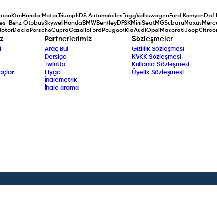
ecoo
Ktm
Honda Motor
Triumph
DS Automobiles
Togg
Volkswagen
Ford Kamyon
Daf 
es-Benz Otobüs
Skywell
Honda
BMW
Bentley
DFSK
Mini
Seat
MG
Subaru
Maxus
Merc
Motor
Dacia
Porsche
Cupra
Gazelle
Ford
Peugeot
Kia
Audi
Opel
Maserati
Jeep
Citroe
z
Partnerlerimiz
Sözleşmeler
l
Araç Bul
Gizlilik Sözleşmesi
Dersigo
KVKK Sözleşmesi
TwinUp
Kullanıcı Sözleşmesi
açlar
Fiygo
Üyelik Sözleşmesi
İhalemetrik
İhale arama