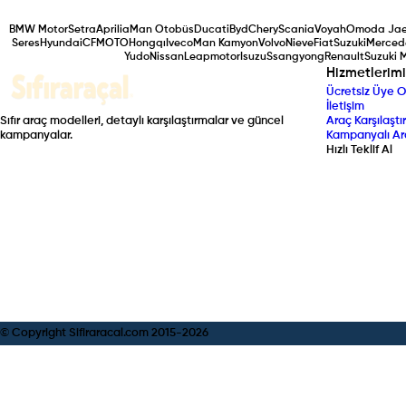
BMW Motor
Setra
Aprilia
Man Otobüs
Ducati
Byd
Chery
Scania
Voyah
Omoda Ja
Seres
Hyundai
CFMOTO
Hongqı
Iveco
Man Kamyon
Volvo
Nieve
Fiat
Suzuki
Merced
Yudo
Nissan
Leapmotor
Isuzu
Ssangyong
Renault
Suzuki 
Hizmetlerimi
Ücretsiz Üye O
İletişim
Sıfır araç modelleri, detaylı karşılaştırmalar ve güncel
Araç Karşılaştır
kampanyalar.
Kampanyalı Ar
Hızlı Teklif Al
© Copyright Sifiraracal.com 2015-
2026