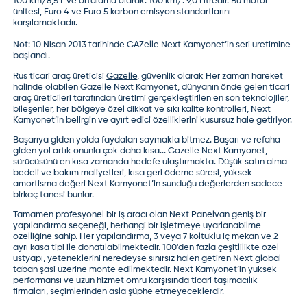
100 km/8,5 L ve ortalama olarak: 100 km/: 9,0 Litredir. Bu motor
ünitesi, Euro 4 ve Euro 5 karbon emisyon standartlarını
karşılamaktadır.
Not: 10 Nisan 2013 tarihinde GAZelle Next Kamyonet’in seri üretimine
başlandı.
Rus ticari araç üreticisi
Gazelle
, güvenlik olarak Her zaman hareket
halinde olabilen
Gazelle Next Kamyonet
, dünyanın önde gelen ticari
araç üreticileri tarafından üretimi gerçekleştirilen en son teknolojiler,
bileşenler, her bölgeye özel dikkat ve sıkı kalite kontrolleri, Next
Kamyonet’in belirgin ve ayırt edici özelliklerini kusursuz hale getiriyor.
Başarıya giden yolda faydaları saymakla bitmez. Başarı ve refaha
giden yol artık onunla çok daha kısa... Gazelle Next Kamyonet,
sürücüsünü en kısa zamanda hedefe ulaştırmakta. Düşük satın alma
bedeli ve bakım maliyetleri, kısa geri ödeme süresi, yüksek
amortisma değeri Next Kamyonet’in sunduğu değerlerden sadece
birkaç tanesi bunlar.
Tamamen profesyonel bir iş aracı olan Next Panelvan geniş bir
yapılandırma seçeneği, herhangi bir işletmeye uyarlanabilme
özelliğine sahip. Her yapılandırma, 3 veya 7 koltuklu iç mekan ve 2
ayrı kasa tipi ile donatılabilmektedir. 100'den fazla çeşitlilikte özel
üstyapı, yeteneklerini neredeyse sınırsız halen getiren Next global
taban şasi üzerine monte edilmektedir. Next Kamyonet’in yüksek
performansı ve uzun hizmet ömrü karşısında ticari taşımacılık
firmaları, seçimlerinden asla şüphe etmeyeceklerdir.