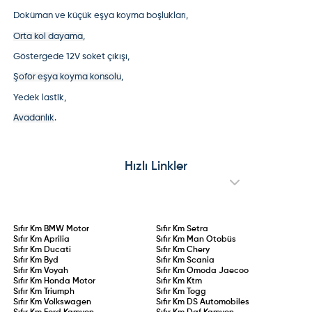
Doküman ve küçük eşya koyma boşlukları
,
Orta kol dayama
,
Göstergede 12V soket çıkışı
,
Şoför eşya koyma konsolu
,
Yedek lastik
,
Avadanlık
.
Hızlı Linkler
Sıfır Km
BMW Motor
Sıfır Km
Setra
Sıfır Km
Aprilia
Sıfır Km
Man Otobüs
Sıfır Km
Ducati
Sıfır Km
Chery
Sıfır Km
Byd
Sıfır Km
Scania
Sıfır Km
Voyah
Sıfır Km
Omoda Jaecoo
Sıfır Km
Honda Motor
Sıfır Km
Ktm
Sıfır Km
Triumph
Sıfır Km
Togg
Sıfır Km
Volkswagen
Sıfır Km
DS Automobiles