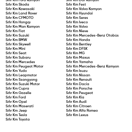
Sıfır Km
Ford Kamyon
Sıfır Km
Daf Kamyon
Sıfır Km
Skoda
Sıfır Km
Fest
Sıfır Km
Kawasaki
Sıfır Km
Volvo Kamyon
Sıfır Km
Land Rover
Sıfır Km
Hyundai
Sıfır Km
CFMOTO
Sıfır Km
Seres
Sıfır Km
Hongqı
Sıfır Km
Iveco
Sıfır Km
Man Kamyon
Sıfır Km
Volvo
Sıfır Km
Fiat
Sıfır Km
Nieve
Sıfır Km
Suzuki
Sıfır Km
Mercedes-Benz Otobüs
Sıfır Km
BMW
Sıfır Km
Honda
Sıfır Km
Skywell
Sıfır Km
Bentley
Sıfır Km
Mini
Sıfır Km
DFSK
Sıfır Km
Seat
Sıfır Km
MG
Sıfır Km
Subaru
Sıfır Km
Maxus
Sıfır Km
Mercedes
Sıfır Km
Yamaha
Sıfır Km
Peugeot Motor
Sıfır Km
Mercedes-Benz Kamyon
Sıfır Km
Yudo
Sıfır Km
Isuzu
Sıfır Km
Leapmotor
Sıfır Km
Nissan
Sıfır Km
Ssangyong
Sıfır Km
Renault
Sıfır Km
Suzuki Motor
Sıfır Km
Dacia
Sıfır Km
Cupra
Sıfır Km
Porsche
Sıfır Km
Gazelle
Sıfır Km
Peugeot
Sıfır Km
Ford
Sıfır Km
Kia
Sıfır Km
Opel
Sıfır Km
Audi
Sıfır Km
Maserati
Sıfır Km
Citroen
Sıfır Km
Jeep
Sıfır Km
Alfa Romeo
Sıfır Km
Tesla
Sıfır Km
Lexus
Sıfır Km
Toyota