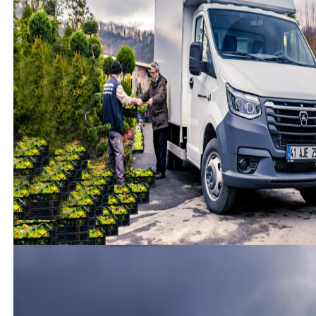
(
0
)
(
0
)
Gazelle
-
Next Kamyonet
-
Misafir Kullanıcı
31 Ekim 2024
gazele iy araç sahibiyok yetim bende 2006
kamyonetvar bayıler ve servisler sahipcıksa
tambiticari araç amamalesef ilgilenenyok
(
1
)
(
4
)
Cevap yaz
Misafir Kullanıcı
Arkadaşlar ben 2007gazelle alma niyetindeyim ama
bir türlü cesaret edemiyorum bu aracı kullanan
arkadaşlar rica ediyorum bilgilendirsin teşekürler
(
0
)
(
0
)
Gazelle
-
Next Kamyonet
-
Misafir Kullanıcı
7 Ağustos 2024
2019 gazelle kullanan varmı . Almayı düşünüyorum
(
24
)
(
12
)
Cevap yaz
Gazelle
-
Next Kamyonet
-
Misafir Kullanıcı