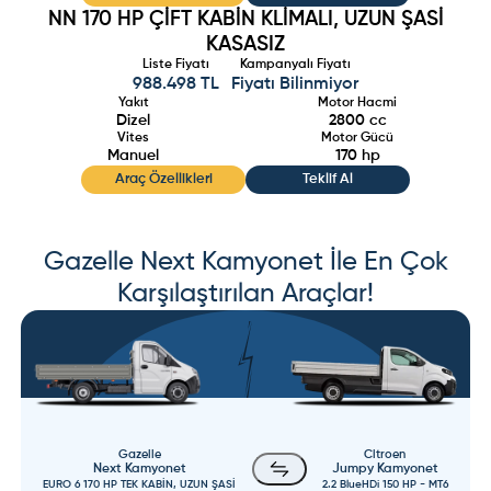
NN 170 HP ÇİFT KABİN KLİMALI, UZUN ŞASİ
KASASIZ
Liste Fiyatı
Kampanyalı Fiyatı
988.498 TL
Fiyatı Bilinmiyor
Yakıt
Motor Hacmi
Dizel
2800
cc
Vites
Motor Gücü
Manuel
170
hp
Araç Özellikleri
Teklif Al
Gazelle
Next Kamyonet
İle En Çok
Karşılaştırılan Araçlar!
Gazelle
Citroen
Next Kamyonet
Jumpy Kamyonet
EURO 6 170 HP TEK KABİN, UZUN ŞASİ
2.2 BlueHDi 150 HP - MT6