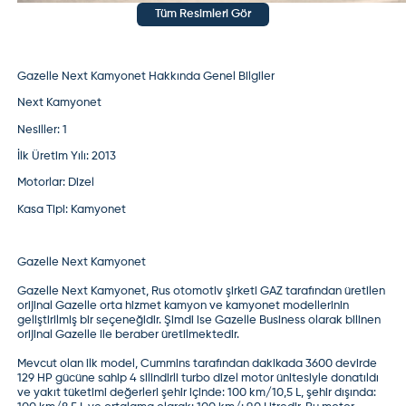
Tüm Resimleri Gör
Gazelle Next Kamyonet Hakkında Genel Bilgiler
Next Kamyonet
Nesiller
: 1
İlk Üretim Yılı:
2013
Motorlar:
Dizel
Kasa Tipi:
Kamyonet
Gazelle Next Kamyonet
Gazelle Next Kamyonet
, Rus otomotiv şirketi
GAZ
tarafından üretilen
orijinal Gazelle orta hizmet kamyon ve kamyonet modellerinin
geliştirilmiş bir seçeneğidir. Şimdi ise Gazelle Business olarak bilinen
orijinal Gazelle ile beraber üretilmektedir.
Mevcut olan ilk model, Cummins tarafından dakikada 3600 devirde
129 HP gücüne sahip 4 silindirli turbo dizel motor ünitesiyle donatıldı
ve yakıt tüketimi değerleri şehir içinde: 100 km/10,5 L, şehir dışında: