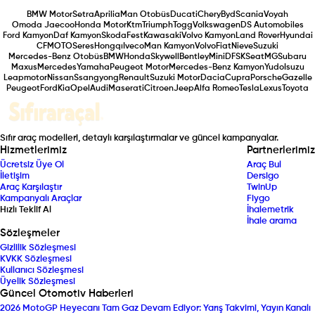
BMW Motor
Setra
Aprilia
Man Otobüs
Ducati
Chery
Byd
Scania
Voyah
Omoda Jaecoo
Honda Motor
Ktm
Triumph
Togg
Volkswagen
DS Automobiles
Ford Kamyon
Daf Kamyon
Skoda
Fest
Kawasaki
Volvo Kamyon
Land Rover
Hyundai
CFMOTO
Seres
Hongqı
Iveco
Man Kamyon
Volvo
Fiat
Nieve
Suzuki
Mercedes-Benz Otobüs
BMW
Honda
Skywell
Bentley
Mini
DFSK
Seat
MG
Subaru
Maxus
Mercedes
Yamaha
Peugeot Motor
Mercedes-Benz Kamyon
Yudo
Isuzu
Leapmotor
Nissan
Ssangyong
Renault
Suzuki Motor
Dacia
Cupra
Porsche
Gazelle
Peugeot
Ford
Kia
Opel
Audi
Maserati
Citroen
Jeep
Alfa Romeo
Tesla
Lexus
Toyota
Sıfır araç modelleri, detaylı karşılaştırmalar ve güncel kampanyalar.
Hizmetlerimiz
Partnerlerimiz
Ücretsiz Üye Ol
Araç Bul
İletişim
Dersigo
Araç Karşılaştır
TwinUp
Kampanyalı Araçlar
Fiygo
Hızlı Teklif Al
İhalemetrik
İhale arama
Sözleşmeler
Gizlilik Sözleşmesi
KVKK Sözleşmesi
Kullanıcı Sözleşmesi
Üyelik Sözleşmesi
Güncel Otomotiv Haberleri
2026 MotoGP Heyecanı Tam Gaz Devam Ediyor: Yarış Takvimi, Yayın Kanalı