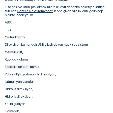
Kısa şasi ve uzun şasi olmak üzere iki ayrı donanım paketiyle satışa
sunulan
Gazelle Next Kamyonet
’in öne çıkan özelliklerini gelin hep
birlikte inceleyelim.
ABS,
EBD
,
Cruise kontrol
,
Direksiyon kumandalı USB çıkışlı dokunmatik ses sistemi
,
Merkezi kilit
,
Kapı açık alarmı
,
Elektrikli ön cam açma
,
Yüksekliği ayarlanabilir direksiyon
,
Isıtmalı yan aynalar
,
Hidrolik direksiyon
,
Hidrolik direksiyon,
Yol bilgisayarı,
Eldivenlik
,