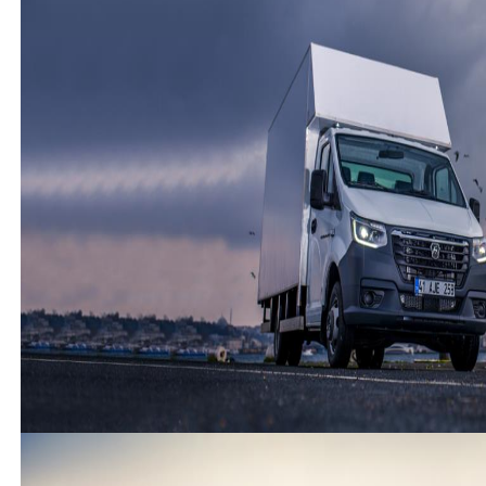
3 Ağustos 2024
2023 almayı düşünüyorum.. Çok tereddütlüyüm. Ucuz
diye alıp pişman olmak istemiyorum. Sık sık arıza
çıkarırmı? Parçaları bulunuyormu? Malûmatı olan
varsa yazarsa çok iyi olur.. 5-6 gün içinde almam
gerekiyor. Malûmat verenlere Şimdiden teşekkür
ederim..
(
36
)
(
73
)
Cevap yaz
Misafir Kullanıcı
kullanım alanınıza bağlı ben yük taşırım maliyeti
uygun olsun diyorsan bence parasının arabası yedek
parça servis gibi sıkıntında yok tek şoför titiz şekilde
aracı hırpalamadan kullanır ise emin olun gayet
başarılı araç </br>
(
0
)
(
0
)
Gazelle
-
Next Kamyonet
-
Misafir Kullanıcı
23 Mart 2024
Bende gazel almayı düşünüyorum ama yorumlara
bakıyorum karar veremedim nakliye işinde
kulanacam.alacağim model 2018 .
(
4
)
(
5
)
Cevap yaz