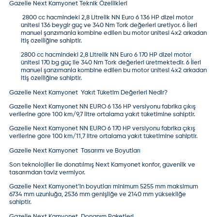
Gazelle Next Kamyonet Teknik Özellikleri
2800 cc hacmindeki 2,8 Litrelik NN Euro 6 136 HP dizel motor
ünitesi 136 beygir güç ve 340 Nm Tork değerleri üretiyor. 6 İleri
manuel şanzımanla kombine edilen bu motor ünitesi 4x2 arkadan
itiş özelliğine sahiptir.
2800 cc hacmindeki 2,8 Litrelik NN Euro 6 170 HP dizel motor
ünitesi 170 bg güç ile 340 Nm Tork değerleri üretmektedir. 6 İleri
manuel şanzımanla kombine edilen bu motor ünitesi 4x2 arkadan
itiş özelliğine sahiptir.
Gazelle Next Kamyonet Yakıt Tüketim Değerleri Nedir?
Gazelle Next Kamyonet NN EURO 6 136 HP
versiyonu fabrika çıkış
verilerine göre 100 km/9,7 litre ortalama yakıt tüketimine sahiptir.
Gazelle Next Kamyonet NN EURO 6 170 HP
versiyonu fabrika çıkış
verilerine göre 100 km/11,7 litre ortalama yakıt tüketimine sahiptir.
Gazelle Next Kamyonet Tasarımı ve Boyutları
Son teknolojiler ile donatılmış Next Kamyonet konfor, güvenlik ve
tasarımdan taviz vermiyor.
Gazelle Next Kamyonet’in boyutları
minimum 5255 mm maksimum
6734 mm uzunluğa, 2536 mm genişliğe ve 2140 mm yüksekliğe
sahiptir.
Gazelle Next Kamyonet Donanım Paketleri