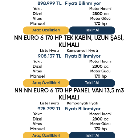
898.999 TL
Fiyatı Bilinmiyor
Yakıt
Motor Hacmi
Dizel
2800
cc
Vites
Motor Gücü
Manuel
170
hp
Araç Özellikleri
Teklif Al
NN EURO 6 170 HP TEK KABİN, UZUN ŞASİ,
KLİMALI
Liste Fiyatı
Kampanyalı Fiyatı
908.137 TL
Fiyatı Bilinmiyor
Yakıt
Motor Hacmi
Dizel
2800
cc
Vites
Motor Gücü
Manuel
170
hp
Araç Özellikleri
Teklif Al
NN NN EURO 6 170 HP PANEL VAN 13,5 m3
KLİMALI
Liste Fiyatı
Kampanyalı Fiyatı
925.799 TL
Fiyatı Bilinmiyor
Yakıt
Motor Hacmi
Dizel
2800
cc
Vites
Motor Gücü
Manuel
170
hp
Araç Özellikleri
Teklif Al