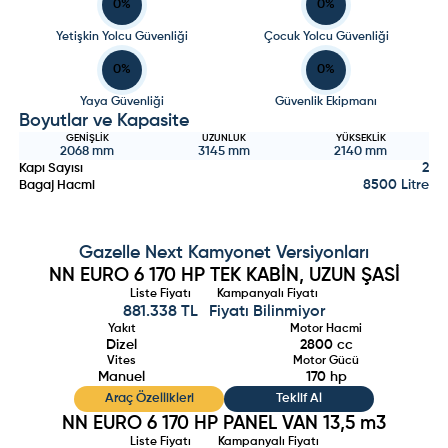
0
%
0
%
Yetişkin Yolcu Güvenliği
Çocuk Yolcu Güvenliği
0
%
0
%
Yaya Güvenliği
Güvenlik Ekipmanı
Boyutlar ve Kapasite
GENIŞLIK
UZUNLUK
YÜKSEKLIK
2068
mm
3145
mm
2140
mm
2
Kapı Sayısı
8500 Litre
Bagaj Hacmi
Gazelle
Next Kamyonet
Versiyonları
NN EURO 6 170 HP TEK KABİN, UZUN ŞASİ
Liste Fiyatı
Kampanyalı Fiyatı
881.338 TL
Fiyatı Bilinmiyor
Yakıt
Motor Hacmi
Dizel
2800
cc
Vites
Motor Gücü
Manuel
170
hp
Araç Özellikleri
Teklif Al
NN EURO 6 170 HP PANEL VAN 13,5 m3
Liste Fiyatı
Kampanyalı Fiyatı