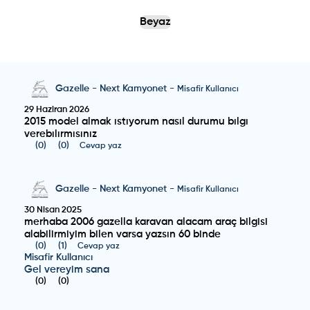
Beyaz
Gazelle
-
Next Kamyonet
-
Misafir Kullanıcı
29 Haziran 2026
2015 model almak ıstıyorum nasıl durumu bılgı
verebılırmısınız
(
0
)
(
0
)
Cevap yaz
Gazelle
-
Next Kamyonet
-
Misafir Kullanıcı
30 Nisan 2025
merhaba 2006 gazella karavan alacam araç bilgisi
alabilirmiyim bilen varsa yazsın 60 binde
(
0
)
(
1
)
Cevap yaz
Misafir Kullanıcı
Gel vereyim sana
(
0
)
(
0
)