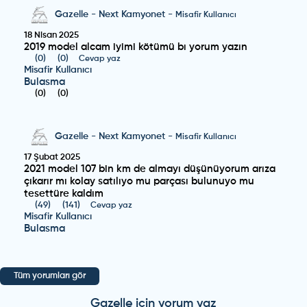
Gazelle
-
Next Kamyonet
-
Misafir Kullanıcı
18 Nisan 2025
2019 model alcam iyimi kötümü bı yorum yazın
(
0
)
(
0
)
Cevap yaz
Misafir Kullanıcı
Bulasma
(
0
)
(
0
)
Gazelle
-
Next Kamyonet
-
Misafir Kullanıcı
17 Şubat 2025
2021 model 107 bin km de almayı düşünüyorum arıza
çıkarır mı kolay satılıyo mu parçası bulunuyo mu
tesettüre kaldım
(
49
)
(
141
)
Cevap yaz
Misafir Kullanıcı
Bulasma
(
0
)
(
0
)
Tüm yorumları gör
Gazelle
-
Next Kamyonet
-
Misafir Kullanıcı
Gazelle
için yorum yaz
12 Şubat 2025