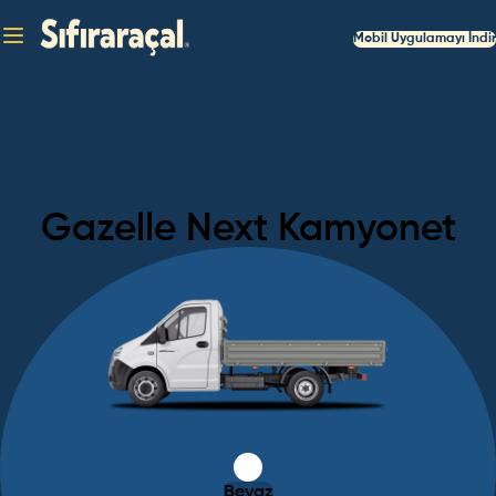
Mobil Uygulamayı İndir
Gazelle
Next Kamyonet
Beyaz