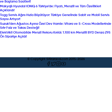
ve Başlama Saatleri!
Makyajlı Hyundai IONIQ 6 Türkiye’de: Fiyatı, Menzili ve Tüm Özellikleri
Açıklandı!
Togg Servis Ağını Hızla Büyütüyor: Türkiye Genelinde Sabit ve Mobil Servis
Sayısı Artıyor!
Suzuki’den Ağustos Ayına Özel Dev Hamle: Vitara ve S-Cross Modellerinde
Sıfır Faiz ve Takas Desteği!
Elektrikli Otomobilde Menzil Rekoru Kırıldı: 1.100 km Menzilli BYD Denza Z9S
Ön Siparişe Açıldı!
© Copyright Sifiraracal.com 2015-
2026