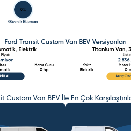
0
%
Güvenlik Ekipmanı
Ford
Transit Custom Van BEV
Versiyonları
matik, Elektrik
Titanium Van, 3
Fiyatı
Liste
inmiyor
2.836
ites
Motor Gücü
Yakıt
Motor 
matik
0
hp
Elektrik
0
c
klif Al
Araç Özel
sit Custom Van BEV
İle En Çok Karşılaştırıl