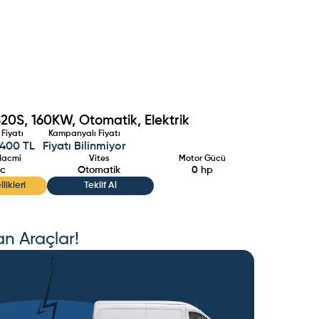
20S, 160KW, Otomatik, Elektrik
 Fiyatı
Kampanyalı Fiyatı
.400 TL
Fiyatı Bilinmiyor
Hacmi
Vites
Motor Gücü
c
Otomatik
0
hp
likleri
Teklif Al
an Araçlar!