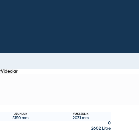
r
Videolar
UZUNLUK
YÜKSEKLIK
5150
mm
2031
mm
0
2602 Litre