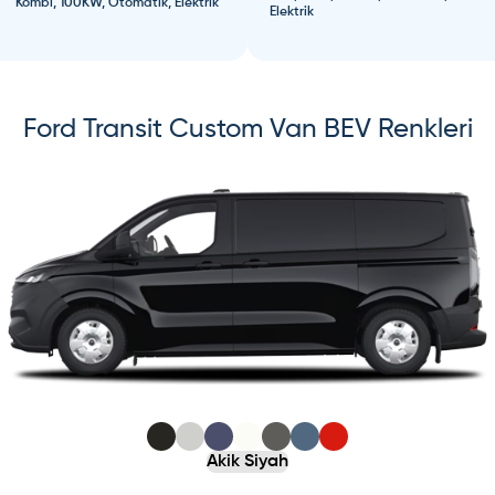
Kombi, 100KW, Otomatik, Elektrik
Elektrik
Ford
Transit Custom Van BEV
Renkleri
s slide
ide
Akik Siyah