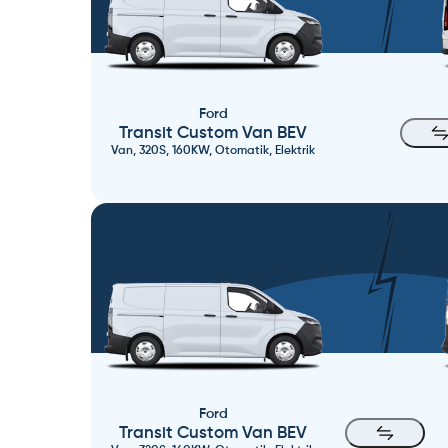
Ford
Transit Custom Van BEV
Van, 320S, 160KW, Otomatik, Elektrik
Ford
Transit Custom Van BEV