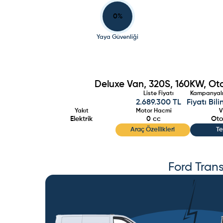
0
%
Yaya Güvenliği
Deluxe Van, 320S, 160KW, Oto
Liste Fiyatı
Kampanyalı 
2.689.300 TL
Fiyatı Bil
Yakıt
Motor Hacmi
V
Elektrik
0
cc
Oto
Araç Özellikleri
Te
Ford
Tran