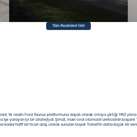
Tüm Resimleri Gör
leri, ilk neslin Ford Taunus platformuna dayalı olarak ortaya çıktığı 1953 yılına
işe yarayan iyi bir stratejiydi. Şimdi, mavi oval otomobil üreticisinin başarılı Tr
kadar hafif bir ticari araç olarak sunulan büyük Transit'in daha küçük bir v