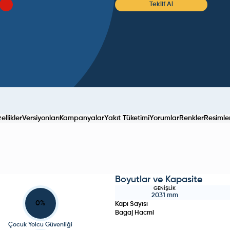
Teklif Al
llikler
Versiyonları
Kampanyalar
Yakıt Tüketimi
Yorumlar
Renkler
Resimle
Boyutlar ve Kapasite
GENIŞLIK
2031
mm
0
%
Kapı Sayısı
Bagaj Hacmi
Çocuk Yolcu Güvenliği