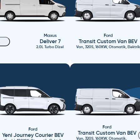
Maxus
Ford
Deliver 7
Transit Custom Van BEV
2.0L Turbo Dizel
Van, 320S, 160KW, Otomatik, Elektrik
Ford
Ford
Transit Custom Van BEV
Yeni Journey Courier BEV
Van, 320S, 160KW, Otomatik,