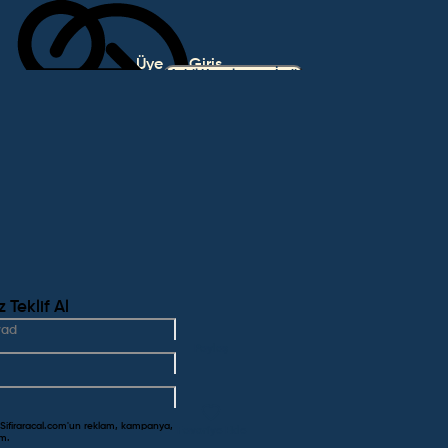
Üye
Giriş
Mobil Uygulamayı İndir
Ol
Yap
Teklif Al
Paylaş
 Sifiraracal.com'un reklam, kampanya,
Favoriye Ekle
um.