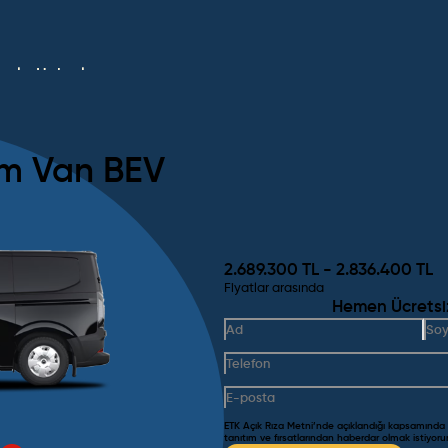
umlar
Haberler
om Van BEV
2.689.300
TL -
2.836.400
TL
Fiyatlar arasında
Hemen Ücretsiz 
ETK Açık Rıza Metni’nde açıklandığı kapsamında
tanıtım ve fırsatlarından haberdar olmak istiyor