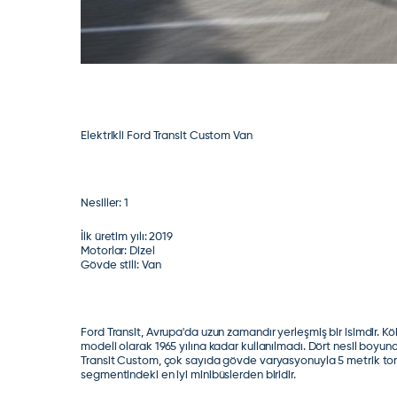
Elektrikli Ford Transit Custom Van
Nesiller:
1
İlk üretim yılı:
2019
Motorlar:
Dizel
Gövde stili:
Van
Ford Transit, Avrupa'da uzun zamandır yerleşmiş bir isimdir. Kök
modeli olarak 1965 yılına kadar kullanılmadı. Dört nesil boyunca 
Transit Custom, çok sayıda gövde varyasyonuyla 5 metrik tona 
segmentindeki en iyi minibüslerden biridir.