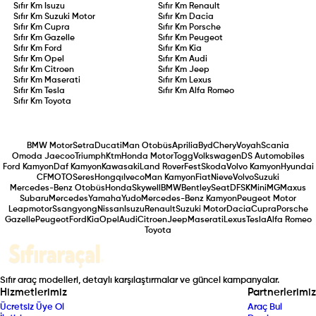
Sıfır Km
Isuzu
Sıfır Km
Renault
Sıfır Km
Suzuki Motor
Sıfır Km
Dacia
Sıfır Km
Cupra
Sıfır Km
Porsche
Sıfır Km
Gazelle
Sıfır Km
Peugeot
Sıfır Km
Ford
Sıfır Km
Kia
Sıfır Km
Opel
Sıfır Km
Audi
Sıfır Km
Citroen
Sıfır Km
Jeep
Sıfır Km
Maserati
Sıfır Km
Lexus
Sıfır Km
Tesla
Sıfır Km
Alfa Romeo
Sıfır Km
Toyota
BMW Motor
Setra
Ducati
Man Otobüs
Aprilia
Byd
Chery
Voyah
Scania
Omoda Jaecoo
Triumph
Ktm
Honda Motor
Togg
Volkswagen
DS Automobiles
Ford Kamyon
Daf Kamyon
Kawasaki
Land Rover
Fest
Skoda
Volvo Kamyon
Hyundai
CFMOTO
Seres
Hongqı
Iveco
Man Kamyon
Fiat
Nieve
Volvo
Suzuki
Mercedes-Benz Otobüs
Honda
Skywell
BMW
Bentley
Seat
DFSK
Mini
MG
Maxus
Subaru
Mercedes
Yamaha
Yudo
Mercedes-Benz Kamyon
Peugeot Motor
Leapmotor
Ssangyong
Nissan
Isuzu
Renault
Suzuki Motor
Dacia
Cupra
Porsche
Gazelle
Peugeot
Ford
Kia
Opel
Audi
Citroen
Jeep
Maserati
Lexus
Tesla
Alfa Romeo
Toyota
Sıfır araç modelleri, detaylı karşılaştırmalar ve güncel kampanyalar.
Hizmetlerimiz
Partnerlerimiz
Ücretsiz Üye Ol
Araç Bul