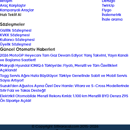
İletişim
Dersigo
Araç Karşılaştır
TwinUp
Kampanyalı Araçlar
Fiygo
Hızlı Teklif Al
İhalemetrik
İhale arama
Sözleşmeler
Gizlilik Sözleşmesi
KVKK Sözleşmesi
Kullanıcı Sözleşmesi
Üyelik Sözleşmesi
Güncel Otomotiv Haberleri
2026 MotoGP Heyecanı Tam Gaz Devam Ediyor: Yarış Takvimi, Yayın Kanalı
ve Başlama Saatleri!
Makyajlı Hyundai IONIQ 6 Türkiye’de: Fiyatı, Menzili ve Tüm Özellikleri
Açıklandı!
Togg Servis Ağını Hızla Büyütüyor: Türkiye Genelinde Sabit ve Mobil Servis
Sayısı Artıyor!
Suzuki’den Ağustos Ayına Özel Dev Hamle: Vitara ve S-Cross Modellerinde
Sıfır Faiz ve Takas Desteği!
Elektrikli Otomobilde Menzil Rekoru Kırıldı: 1.100 km Menzilli BYD Denza Z9S
Ön Siparişe Açıldı!
© Copyright Sifiraracal.com 2015-
2026