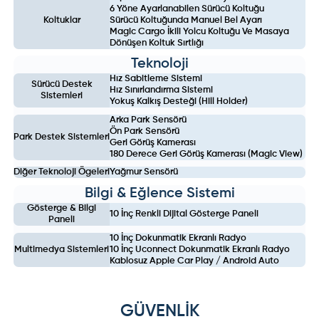
6 Yöne Ayarlanabilen Sürücü Koltuğu
Koltuklar
Sürücü Koltuğunda Manuel Bel Ayarı
Magic Cargo İkili Yolcu Koltuğu Ve Masaya
Dönüşen Koltuk Sırtlığı
Teknoloji
Hız Sabitleme Sistemi
Sürücü Destek
Hız Sınırlandırma Sistemi
Sistemleri
Yokuş Kalkış Desteği (Hill Holder)
Arka Park Sensörü
Ön Park Sensörü
Park Destek Sistemleri
Geri Görüş Kamerası
180 Derece Geri Görüş Kamerası (Magic View)
Diğer Teknoloji Ögeleri
Yağmur Sensörü
Bilgi & Eğlence Sistemi
Gösterge & Bilgi
10 İnç Renkli Dijital Gösterge Paneli
Paneli
10 İnç Dokunmatik Ekranlı Radyo
Multimedya Sistemleri
10 İnç Uconnect Dokunmatik Ekranlı Radyo
Kablosuz Apple Car Play / Android Auto
GÜVENLİK