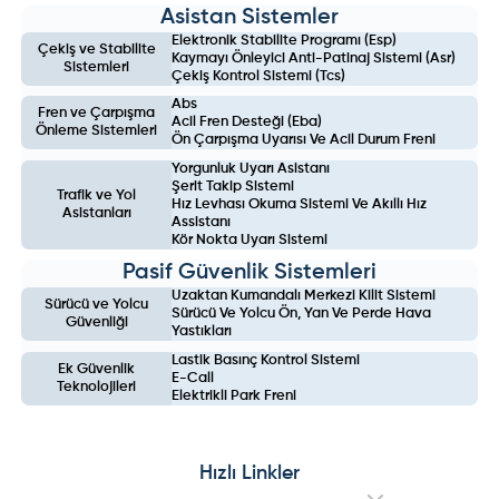
Asistan Sistemler
Elektronik Stabilite Programı (Esp)
Çekiş ve Stabilite
Kaymayı Önleyici Anti-Patinaj Sistemi (Asr)
Sistemleri
Çekiş Kontrol Sistemi (Tcs)
Abs
Fren ve Çarpışma
Acil Fren Desteği (Eba)
Önleme Sistemleri
Ön Çarpışma Uyarısı Ve Acil Durum Freni
Yorgunluk Uyarı Asistanı
Şerit Takip Sistemi
Trafik ve Yol
Hız Levhası Okuma Sistemi Ve Akıllı Hız
Asistanları
Assistanı
Kör Nokta Uyarı Sistemi
Pasif Güvenlik Sistemleri
Uzaktan Kumandalı Merkezi Kilit Sistemi
Sürücü ve Yolcu
Sürücü Ve Yolcu Ön, Yan Ve Perde Hava
Güvenliği
Yastıkları
Lastik Basınç Kontrol Sistemi
Ek Güvenlik
E-Call
Teknolojileri
Elektrikli Park Freni
Hızlı Linkler