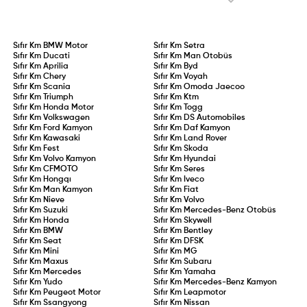
Sıfır Km
BMW Motor
Sıfır Km
Setra
Sıfır Km
Ducati
Sıfır Km
Man Otobüs
Sıfır Km
Aprilia
Sıfır Km
Byd
Sıfır Km
Chery
Sıfır Km
Voyah
Sıfır Km
Scania
Sıfır Km
Omoda Jaecoo
Sıfır Km
Triumph
Sıfır Km
Ktm
Sıfır Km
Honda Motor
Sıfır Km
Togg
Sıfır Km
Volkswagen
Sıfır Km
DS Automobiles
Sıfır Km
Ford Kamyon
Sıfır Km
Daf Kamyon
Sıfır Km
Kawasaki
Sıfır Km
Land Rover
Sıfır Km
Fest
Sıfır Km
Skoda
Sıfır Km
Volvo Kamyon
Sıfır Km
Hyundai
Sıfır Km
CFMOTO
Sıfır Km
Seres
Sıfır Km
Hongqı
Sıfır Km
Iveco
Sıfır Km
Man Kamyon
Sıfır Km
Fiat
Sıfır Km
Nieve
Sıfır Km
Volvo
Sıfır Km
Suzuki
Sıfır Km
Mercedes-Benz Otobüs
Sıfır Km
Honda
Sıfır Km
Skywell
Sıfır Km
BMW
Sıfır Km
Bentley
Sıfır Km
Seat
Sıfır Km
DFSK
Sıfır Km
Mini
Sıfır Km
MG
Sıfır Km
Maxus
Sıfır Km
Subaru
Sıfır Km
Mercedes
Sıfır Km
Yamaha
Sıfır Km
Yudo
Sıfır Km
Mercedes-Benz Kamyon
Sıfır Km
Peugeot Motor
Sıfır Km
Leapmotor
Sıfır Km
Ssangyong
Sıfır Km
Nissan