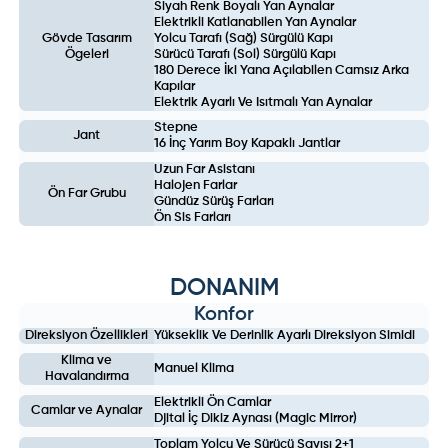
Siyah Renk Boyalı Yan Aynalar
Elektrikli Katlanabilen Yan Aynalar
Gövde Tasarım
Yolcu Tarafı (Sağ) Sürgülü Kapı
Ögeleri
Sürücü Tarafı (Sol) Sürgülü Kapı
180 Derece İki Yana Açılabilen Camsız Arka
Kapılar
Elektrik Ayarlı Ve Isıtmalı Yan Aynalar
Stepne
Jant
16 İnç Yarım Boy Kapaklı Jantlar
Uzun Far Asistanı
Halojen Farlar
Ön Far Grubu
Gündüz Sürüş Farları
Ön Sis Farları
DONANIM
Konfor
Direksiyon Özellikleri
Yükseklik Ve Derinlik Ayarlı Direksiyon Simidi
Klima ve
Manuel Klima
Havalandırma
Elektrikli Ön Camlar
Camlar ve Aynalar
Djital İç Dikiz Aynası (Magic Mirror)
Toplam Yolcu Ve Sürücü Sayısı 2+1