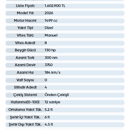
Liste Fiyatı
1.602.900 TL
Model Yılı
2026
Motor Hacmi
1499 cc
Yakıt Tipi
Dizel
Vites Türü
Manuel
Vites Adedi
8
Beygir Gücü
130 hp
Azami Tork
300 nm
Azami Devir
3750
Azami Hız
184 km/s
Valf Sayısı
0
Silindir Adedi
4
Çekiş Sistemi
Önden Çekişli
Hızlanma(0-100)
12 saniye
Ortalama Yakıt Tük.
5.2 lt
Şehir İçi Yakıt Tük.
6 lt
Şehir Dışı Yakıt Tük.
4.5 lt