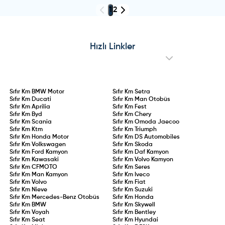
1
2
Hızlı Linkler
Sıfır Km
BMW Motor
Sıfır Km
Setra
Sıfır Km
Ducati
Sıfır Km
Man Otobüs
Sıfır Km
Aprilia
Sıfır Km
Fest
Sıfır Km
Byd
Sıfır Km
Chery
Sıfır Km
Scania
Sıfır Km
Omoda Jaecoo
Sıfır Km
Ktm
Sıfır Km
Triumph
Sıfır Km
Honda Motor
Sıfır Km
DS Automobiles
Sıfır Km
Volkswagen
Sıfır Km
Skoda
Sıfır Km
Ford Kamyon
Sıfır Km
Daf Kamyon
Sıfır Km
Kawasaki
Sıfır Km
Volvo Kamyon
Sıfır Km
CFMOTO
Sıfır Km
Seres
Sıfır Km
Man Kamyon
Sıfır Km
Iveco
Sıfır Km
Volvo
Sıfır Km
Fiat
Sıfır Km
Nieve
Sıfır Km
Suzuki
Sıfır Km
Mercedes-Benz Otobüs
Sıfır Km
Honda
Sıfır Km
BMW
Sıfır Km
Skywell
Sıfır Km
Voyah
Sıfır Km
Bentley
Sıfır Km
Seat
Sıfır Km
Hyundai