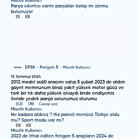
Misafir Kullanıcı
Parça sıkıntısı varmı parçaları kolay mı zormu
bulunuyor
(
1
)
(
0
)
DFSK
-
Fengon 5
-
Misafir Kullanıcı
15 Temmuz 2024
2012 model xc60 aracımı satıp 5 şubat 2023 de aldım
gayet memnunum biraz yakıt yüksek motor gücü ve
tork bir tık daha yüksek olsaydı birde endişemiz
ileride yedek parça sorunumuz olurumu
(
53
)
(
78
)
Cevap yaz
Misafir Kullanıcı
Ne kadara aldınız ? Hız paneli menüsü Türkçe oldu
mu? Sport modu var mı?
(
0
)
(
0
)
Misafir Kullanıcı
2023 de ithal edilen fengon 5 araçların 2024 de