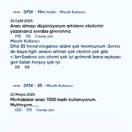
DFSK
-
Mini maxi
-
Misafir Kullanıcı
25 Eylül 2025
Aracı almayı düşünüyorum artılarını eksilerini
yazarsanız sevaba girersinniz
(
19
)
(
0
)
Cevap yaz
Misafir Kullanıcı
Dfsk E5 trend elegance aldım çok memnunum .Servis
de baya ilgili .aracın artıları çok eksileri yok gibi
</br>Sadece ses sitemi çok iyi gelmedi bana açıkçası
geri kalan herşey çok iyi
(
0
)
(
0
)
DFSK
-
E5
-
Misafir Kullanıcı
25 Mayıs 2025
Merhabalar aracı 1000 kadir kullanıyorum.
Muhteşem......
(
22
)
(
11
)
Cevap yaz