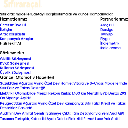
Sıfır araç modelleri, detaylı karşılaştırmalar ve güncel kampanyalar.
Hizmetlerimiz
Partnerlerimiz
Ücretsiz Üye Ol
Araç Bul
İletişim
Dersigo
Araç Karşılaştır
TwinUp
Kampanyalı Araçlar
Fiygo
Hızlı Teklif Al
İhalemetrik
İhale arama
Sözleşmeler
Gizlilik Sözleşmesi
KVKK Sözleşmesi
Kullanıcı Sözleşmesi
Üyelik Sözleşmesi
Güncel Otomotiv Haberleri
Suzuki’den Ağustos Ayına Özel Dev Hamle: Vitara ve S-Cross Modellerinde
Sıfır Faiz ve Takas Desteği!
Elektrikli Otomobilde Menzil Rekoru Kırıldı: 1.100 km Menzilli BYD Denza Z9S
Ön Siparişe Açıldı!
Peugeot’dan Ağustos Ayına Özel Dev Kampanya: Sıfır Faizli Kredi ve Takas
Destekleri Başladı!
Audi’nin Dev Amiral Gemisi Sahneye Çıktı: Tüm Detaylarıyla Yeni Audi Q9!
Tasarımı Tartışıldı, Kotası İki Ayda Doldu: Elektrikli Ferrari Luce Yok Sattı!