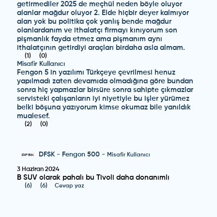
getirmediler 2025 de meçhül neden böyle oluyor
alanlar mağdur oluyor 2. Elde hiçbir deyer kalmıyor
alan yok bu politika çok yanlış bende mağdur
olanlardanım ve ithalatçı firmayı kınıyorum son
pişmanlık fayda etmez ama pişmanım aynı
ithalatçının getirdiyi araçları birdaha asla almam.
(
1
)
(
0
)
Misafir Kullanıcı
Fengon 5 in yazılımı Türkçeye çevrilmesi henuz
yapılmadı zaten devamıda olmadığına göre bundan
sonra hiç yapmazlar birsüre sonra sahipte çıkmazlar
servisteki çalışanların iyi niyetiyle bu işler yürümez
belki böşuna yazıyorum kimse okumaz bile yanıldık
mualesef.
(
2
)
(
0
)
DFSK
-
Fengon 500
-
Misafir Kullanıcı
3 Haziran 2024
B SUV olarak pahalı bu Tivoli daha donanımlı
(
6
)
(
6
)
Cevap yaz