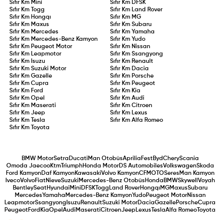
Sıfır Km
Mini
Sıfır Km
DFSK
Sıfır Km
Togg
Sıfır Km
Land Rover
Sıfır Km
Hongqı
Sıfır Km
MG
Sıfır Km
Maxus
Sıfır Km
Subaru
Sıfır Km
Mercedes
Sıfır Km
Yamaha
Sıfır Km
Mercedes-Benz Kamyon
Sıfır Km
Yudo
Sıfır Km
Peugeot Motor
Sıfır Km
Nissan
Sıfır Km
Leapmotor
Sıfır Km
Ssangyong
Sıfır Km
Isuzu
Sıfır Km
Renault
Sıfır Km
Suzuki Motor
Sıfır Km
Dacia
Sıfır Km
Gazelle
Sıfır Km
Porsche
Sıfır Km
Cupra
Sıfır Km
Peugeot
Sıfır Km
Ford
Sıfır Km
Kia
Sıfır Km
Opel
Sıfır Km
Audi
Sıfır Km
Maserati
Sıfır Km
Citroen
Sıfır Km
Jeep
Sıfır Km
Lexus
Sıfır Km
Tesla
Sıfır Km
Alfa Romeo
Sıfır Km
Toyota
BMW Motor
Setra
Ducati
Man Otobüs
Aprilia
Fest
Byd
Chery
Scania
Omoda Jaecoo
Ktm
Triumph
Honda Motor
DS Automobiles
Volkswagen
Skoda
Ford Kamyon
Daf Kamyon
Kawasaki
Volvo Kamyon
CFMOTO
Seres
Man Kamyon
Iveco
Volvo
Fiat
Nieve
Suzuki
Mercedes-Benz Otobüs
Honda
BMW
Skywell
Voyah
Bentley
Seat
Hyundai
Mini
DFSK
Togg
Land Rover
Hongqı
MG
Maxus
Subaru
Mercedes
Yamaha
Mercedes-Benz Kamyon
Yudo
Peugeot Motor
Nissan
Leapmotor
Ssangyong
Isuzu
Renault
Suzuki Motor
Dacia
Gazelle
Porsche
Cupra
Peugeot
Ford
Kia
Opel
Audi
Maserati
Citroen
Jeep
Lexus
Tesla
Alfa Romeo
Toyota