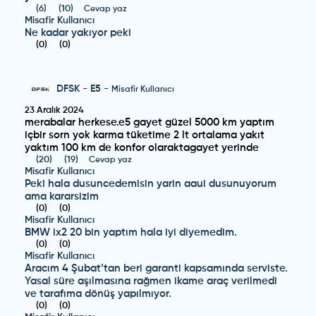
(
6
)
(
10
)
Cevap yaz
Misafir Kullanıcı
Ne kadar yakıyor peki
(
0
)
(
0
)
DFSK
-
E5
-
Misafir Kullanıcı
23 Aralık 2024
merabalar herkese.e5 gayet güzel 5000 km yaptım
içbir sorn yok karma tüketime 2 lt ortalama yakıt
yaktım 100 km de konfor olaraktagayet yerinde
(
20
)
(
19
)
Cevap yaz
Misafir Kullanıcı
Peki hala dusuncedemisin yarin aaui dusunuyorum
ama kararsizim
(
0
)
(
0
)
Misafir Kullanıcı
BMW ix2 20 bin yaptım hala iyi diyemedim.
(
0
)
(
0
)
Misafir Kullanıcı
Aracım 4 Şubat’tan beri garanti kapsamında serviste.
Yasal süre aşılmasına rağmen ikame araç verilmedi
ve tarafıma dönüş yapılmıyor.
(
0
)
(
0
)