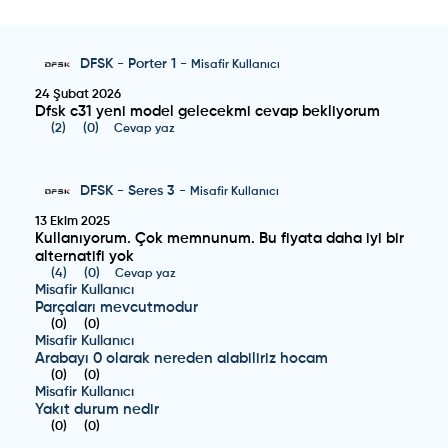
DFSK
-
Porter 1
-
Misafir Kullanıcı
24 Şubat 2026
Dfsk c31 yeni model gelecekmi cevap bekliyorum
(
2
)
(
0
)
Cevap yaz
DFSK
-
Seres 3
-
Misafir Kullanıcı
13 Ekim 2025
Kullanıyorum. Çok memnunum. Bu fiyata daha iyi bir
alternatifi yok
(
4
)
(
0
)
Cevap yaz
Misafir Kullanıcı
Parçaları mevcutmodur
(
0
)
(
0
)
Misafir Kullanıcı
Arabayı 0 olarak nereden alabiliriz hocam
(
0
)
(
0
)
Misafir Kullanıcı
Yakıt durum nedir
(
0
)
(
0
)