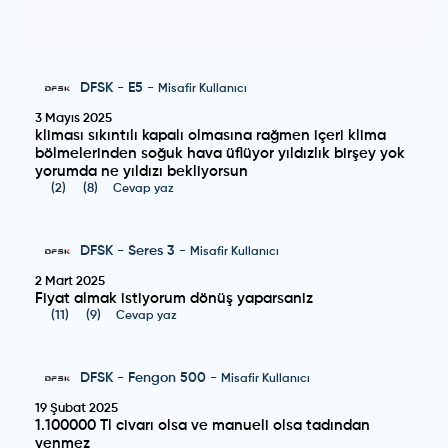
DFSK
-
E5
-
Misafir Kullanıcı
3 Mayıs 2025
kliması sıkıntılı kapalı olmasına rağmen içeri klima
bölmelerinden soğuk hava üflüyor yıldızlık birşey yok
yorumda ne yıldızı bekliyorsun
(
2
)
(
8
)
Cevap yaz
DFSK
-
Seres 3
-
Misafir Kullanıcı
2 Mart 2025
Fiyat almak istiyorum dönüş yaparsaniz
(
11
)
(
9
)
Cevap yaz
DFSK
-
Fengon 500
-
Misafir Kullanıcı
19 Şubat 2025
1.100000 Tl civarı olsa ve manueli olsa tadından
yenmez