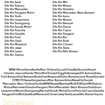
Sıfır Km
Seat
Sıfır Km
MG
Sıfır Km
Subaru
Sıfır Km
Maxus
Sıfır Km
Mercedes
Sıfır Km
Yamaha
Sıfır Km
Peugeot Motor
Sıfır Km
Mercedes-Benz Kamyon
Sıfır Km
Yudo
Sıfır Km
Isuzu
Sıfır Km
Leapmotor
Sıfır Km
Nissan
Sıfır Km
Ssangyong
Sıfır Km
Renault
Sıfır Km
Suzuki Motor
Sıfır Km
Dacia
Sıfır Km
Porsche
Sıfır Km
Cupra
Sıfır Km
Gazelle
Sıfır Km
Peugeot
Sıfır Km
Ford
Sıfır Km
Kia
Sıfır Km
Opel
Sıfır Km
Audi
Sıfır Km
Maserati
Sıfır Km
Citroen
Sıfır Km
Jeep
Sıfır Km
Tesla
Sıfır Km
Lexus
Sıfır Km
Alfa Romeo
Sıfır Km
Toyota
BMW Motor
Setra
Aprilia
Man Otobüs
Ducati
Chery
Byd
Scania
Voyah
Omoda Jaecoo
Honda Motor
Ktm
Triumph
Togg
Volkswagen
DS Automobiles
Ford Kamyon
Daf Kamyon
Skoda
Fest
Kawasaki
Volvo Kamyon
Land Rover
Hyundai
CFMOTO
Seres
Hongqı
Iveco
Man Kamyon
Volvo
Nieve
Fiat
Suzuki
Mercedes-Benz Otobüs
Honda
BMW
Skywell
Bentley
Mini
DFSK
Seat
MG
Subaru
Maxus
Mercedes
Yamaha
Peugeot Motor
Mercedes-Benz Kamyon
Yudo
Isuzu
Leapmotor
Nissan
Ssangyong
Renault
Suzuki Motor
Dacia
Porsche
Cupra
Gazelle
Peugeot
Ford
Kia
Opel
Audi
Maserati
Citroen
Jeep
Tesla
Lexus
Alfa Romeo
Toyota