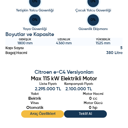
0
%
0
%
Yetişkin Yolcu Güvenliği
Çocuk Yolcu Güvenliği
0
%
0
%
Yaya Güvenliği
Güvenlik Ekipmanı
Boyutlar ve Kapasite
GENIŞLIK
UZUNLUK
YÜKSEKLIK
1800
mm
4360
mm
1525
mm
5
Kapı Sayısı
380 Litre
Bagaj Hacmi
Citroen
e-C4
Versiyonları
Max 115 kW Elektrikli Motor
Liste Fiyatı
Kampanyalı Fiyatı
2.295.000 TL
2.100.000 TL
Yakıt
Motor Hacmi
Elektrik
0
cc
Vites
Motor Gücü
Otomatik
0
hp
Araç Özellikleri
Teklif Al