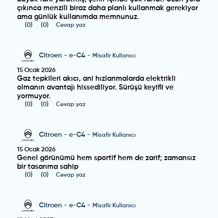
çıkınca menzili biraz daha planlı kullanmak gerekiyor
ama günlük kullanımda memnunuz.
(
0
)
(
0
)
Cevap yaz
Citroen
-
e-C4
-
Misafir Kullanıcı
15 Ocak 2026
Gaz tepkileri akıcı, ani hızlanmalarda elektrikli
olmanın avantajı hissediliyor. Sürüşü keyifli ve
yormuyor.
(
0
)
(
0
)
Cevap yaz
Citroen
-
e-C4
-
Misafir Kullanıcı
15 Ocak 2026
Genel görünümü hem sportif hem de zarif; zamansız
bir tasarıma sahip
(
0
)
(
0
)
Cevap yaz
Citroen
-
e-C4
-
Misafir Kullanıcı