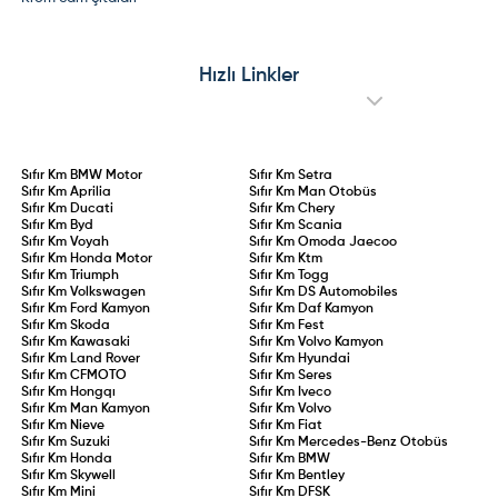
Hızlı Linkler
Sıfır Km
BMW Motor
Sıfır Km
Setra
Sıfır Km
Aprilia
Sıfır Km
Man Otobüs
Sıfır Km
Ducati
Sıfır Km
Chery
Sıfır Km
Byd
Sıfır Km
Scania
Sıfır Km
Voyah
Sıfır Km
Omoda Jaecoo
Sıfır Km
Honda Motor
Sıfır Km
Ktm
Sıfır Km
Triumph
Sıfır Km
Togg
Sıfır Km
Volkswagen
Sıfır Km
DS Automobiles
Sıfır Km
Ford Kamyon
Sıfır Km
Daf Kamyon
Sıfır Km
Skoda
Sıfır Km
Fest
Sıfır Km
Kawasaki
Sıfır Km
Volvo Kamyon
Sıfır Km
Land Rover
Sıfır Km
Hyundai
Sıfır Km
CFMOTO
Sıfır Km
Seres
Sıfır Km
Hongqı
Sıfır Km
Iveco
Sıfır Km
Man Kamyon
Sıfır Km
Volvo
Sıfır Km
Nieve
Sıfır Km
Fiat
Sıfır Km
Suzuki
Sıfır Km
Mercedes-Benz Otobüs
Sıfır Km
Honda
Sıfır Km
BMW
Sıfır Km
Skywell
Sıfır Km
Bentley
Sıfır Km
Mini
Sıfır Km
DFSK