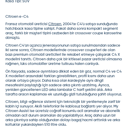
Kasa Tipi:
SUV
Citroen e-C4
Fransız otomobil üreticisi
Citroen
, 2004’te C4’ü satışa sunduğunda
hatchback kasa tipine sahipt. Fakat daha sonra kompakt segment
araç, farklı bir müşteri tipini cezbeden bir crossover coupe karoserine
dönüştü.
Citroen C4'ün üçüncü jenerasyonunun satışa sunulmasından sadece
iki sene sonra, Citroen modellerinde crossover coupe'leri de olan
bazı premium otomobil üreticileri ile rekabet etmeye çalışarak C4 X
modelini tanıttı. Citroen daha çok bir kitlesel pazar üreticisi olmasına
rağmen, lüks otomobiller üretme tutkusu halen canlıydı.
Ön fasyada, sadece ayrıntılara dikkat eden bir göz, normal C4 ve C4
X modelleri arasındaki farkları görebilirken, profil kısmı daha uzun
olarak ortaya çıkıyor. Daha kısa olan kardeşiyle aynı dingil
mesafesini paylaştığı için sadece arka çıkıntı uzatılmış. Ayrıca,
yeniden güncellenen LED arka lambalar C harfi şeklini aldı. Arka
tarafta aracın kaplaması ek uzunluğu gizli tutulduğuna şahit oluyoruz.
Citroen, bilgi-eğlence sistemi için teknolojik bir yenilemeyle zarif bir
kabin içi sunuyor. Akıllı telefonlar ile kablosuz bağlantı yer alıyor. My
Citroen Assist ise ücretsiz coğrafi konumlu acil aramalar ve abonelik
olmadan acil durum aramaları da yapılabiliyor. Araç daha uzun bir
arka çıkıntıya sahip olduğundan dolayı bagaj hacmi arttırıldı ve arka
koltuklar yukarıdayken 510 litre oldu.