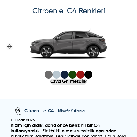
Citroen
e-C4
Renkleri
Previous slide
Next slide
Civa Gri Metalik
Citroen
-
e-C4
-
Misafir Kullanıcı
15 Ocak 2026
Kızım için aldık, daha önce benzinli bir C4
kullanıyorduk. Elektrikli olması sessizlik açısından
büyük fark yaratmış, şehir içinde çok rahat. Uzun yola