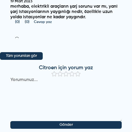
19 Mart 2023
merhaba, elektrikli araçların şarj sorunu var mı, yani
şarj istasyonlarının yaygınlığı nedir, özellikle uzun
yolda istasyonlar ne kadar yaygındır.
(
0
)
(
0
)
Cevap yaz
Citroen
-
e-C4
-
Misafir Kullanıcı
18 Şubat 2023
çok sessiz sürüşü var çok seri bir araç
Tüm yorumları gör
(
0
)
(
0
)
Cevap yaz
Citroen
için yorum yaz
Citroen
-
e-C4
-
Misafir Kullanıcı
18 Şubat 2023
yeni iç dizaynı çok güzel olmuş
(
0
)
(
0
)
Cevap yaz
Citroen
-
e-C4
-
Misafir Kullanıcı
6 Şubat 2023
Gönder
araç geldi mi bayilerde var mı