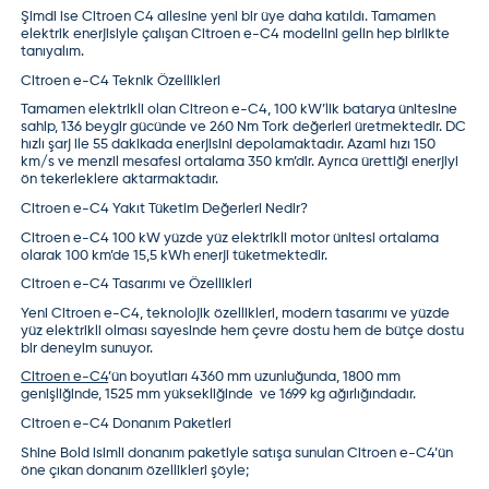
Şimdi ise Citroen C4 ailesine yeni bir üye daha katıldı. Tamamen
elektrik enerjisiyle çalışan Citroen e-C4 modelini gelin hep birlikte
tanıyalım.
Citroen e-C4 Teknik Özellikleri
Tamamen elektrikli olan Citreon e-C4, 100 kW’lik batarya ünitesine
sahip, 136 beygir gücünde ve 260 Nm Tork değerleri üretmektedir. DC
hızlı şarj ile 55 dakikada enerjisini depolamaktadır. Azami hızı 150
km/s ve menzil mesafesi ortalama 350 km’dir. Ayrıca ürettiği enerjiyi
ön tekerleklere aktarmaktadır.
Citroen e-C4 Yakıt Tüketim Değerleri Nedir?
Citroen e-C4 100 kW yüzde yüz elektrikli motor ünitesi ortalama
olarak 100 km’de 15,5 kWh enerji tüketmektedir.
Citroen e-C4 Tasarımı ve Özellikleri
Yeni Citroen e-C4, teknolojik özellikleri, modern tasarımı ve yüzde
yüz elektrikli olması sayesinde hem çevre dostu hem de bütçe dostu
bir deneyim sunuyor.
Citroen e-C4
’ün boyutları 4360 mm uzunluğunda, 1800 mm
genişliğinde, 1525 mm yüksekliğinde ve 1699 kg ağırlığındadır.
Citroen e-C4 Donanım Paketleri
Shine Bold isimli donanım paketiyle satışa sunulan Citroen e-C4’ün
öne çıkan donanım özellikleri şöyle;