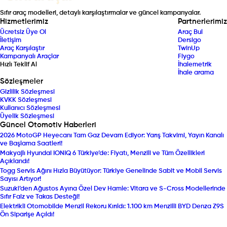
Sıfır araç modelleri, detaylı karşılaştırmalar ve güncel kampanyalar.
Hizmetlerimiz
Partnerlerimiz
Ücretsiz Üye Ol
Araç Bul
İletişim
Dersigo
Araç Karşılaştır
TwinUp
Kampanyalı Araçlar
Fiygo
Hızlı Teklif Al
İhalemetrik
İhale arama
Sözleşmeler
Gizlilik Sözleşmesi
KVKK Sözleşmesi
Kullanıcı Sözleşmesi
Üyelik Sözleşmesi
Güncel Otomotiv Haberleri
2026 MotoGP Heyecanı Tam Gaz Devam Ediyor: Yarış Takvimi, Yayın Kanalı
ve Başlama Saatleri!
Makyajlı Hyundai IONIQ 6 Türkiye’de: Fiyatı, Menzili ve Tüm Özellikleri
Açıklandı!
Togg Servis Ağını Hızla Büyütüyor: Türkiye Genelinde Sabit ve Mobil Servis
Sayısı Artıyor!
Suzuki’den Ağustos Ayına Özel Dev Hamle: Vitara ve S-Cross Modellerinde
Sıfır Faiz ve Takas Desteği!
Elektrikli Otomobilde Menzil Rekoru Kırıldı: 1.100 km Menzilli BYD Denza Z9S
Ön Siparişe Açıldı!