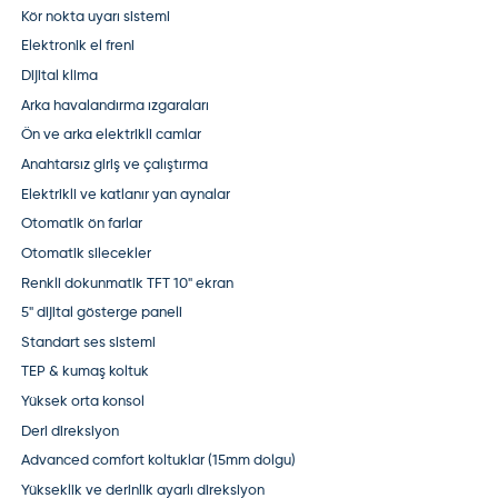
Kör nokta uyarı sistemi
Elektronik el freni
Dijital klima
Arka havalandırma ızgaraları
Ön ve arka elektrikli camlar
Anahtarsız giriş ve çalıştırma
Elektrikli ve katlanır yan aynalar
Otomatik ön farlar
Otomatik silecekler
Renkli dokunmatik TFT 10" ekran
5" dijital gösterge paneli
Standart ses sistemi
TEP & kumaş koltuk
Yüksek orta konsol
Deri direksiyon
Advanced comfort koltuklar (15mm dolgu)
Yükseklik ve derinlik ayarlı direksiyon