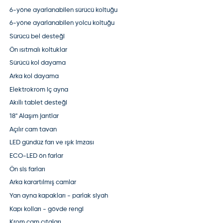
6-yöne ayarlanabilen sürücü koltuğu
6-yöne ayarlanabilen yolcu koltuğu
Sürücü bel desteği
Ön ısıtmalı koltuklar
Sürücü kol dayama
Arka kol dayama
Elektrokrom iç ayna
Akıllı tablet desteği
18" Alaşım jantlar
Açılır cam tavan
LED gündüz farı ve ışık imzası
ECO-LED ön farlar
Ön sis farları
Arka karartılmış camlar
Yan ayna kapakları - parlak siyah
Kapı kolları - gövde rengi
Krom cam çıtaları