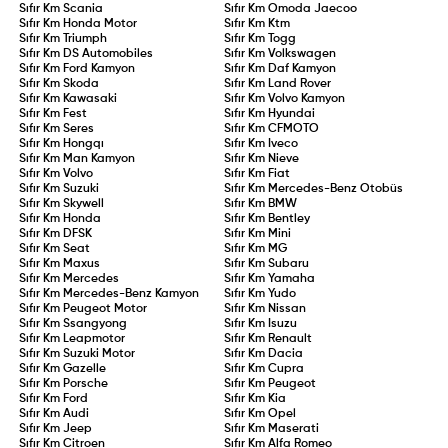
Sıfır Km
Scania
Sıfır Km
Omoda Jaecoo
Sıfır Km
Honda Motor
Sıfır Km
Ktm
Sıfır Km
Triumph
Sıfır Km
Togg
Sıfır Km
DS Automobiles
Sıfır Km
Volkswagen
Sıfır Km
Ford Kamyon
Sıfır Km
Daf Kamyon
Sıfır Km
Skoda
Sıfır Km
Land Rover
Sıfır Km
Kawasaki
Sıfır Km
Volvo Kamyon
Sıfır Km
Fest
Sıfır Km
Hyundai
Sıfır Km
Seres
Sıfır Km
CFMOTO
Sıfır Km
Hongqı
Sıfır Km
Iveco
Sıfır Km
Man Kamyon
Sıfır Km
Nieve
Sıfır Km
Volvo
Sıfır Km
Fiat
Sıfır Km
Suzuki
Sıfır Km
Mercedes-Benz Otobüs
Sıfır Km
Skywell
Sıfır Km
BMW
Sıfır Km
Honda
Sıfır Km
Bentley
Sıfır Km
DFSK
Sıfır Km
Mini
Sıfır Km
Seat
Sıfır Km
MG
Sıfır Km
Maxus
Sıfır Km
Subaru
Sıfır Km
Mercedes
Sıfır Km
Yamaha
Sıfır Km
Mercedes-Benz Kamyon
Sıfır Km
Yudo
Sıfır Km
Peugeot Motor
Sıfır Km
Nissan
Sıfır Km
Ssangyong
Sıfır Km
Isuzu
Sıfır Km
Leapmotor
Sıfır Km
Renault
Sıfır Km
Suzuki Motor
Sıfır Km
Dacia
Sıfır Km
Gazelle
Sıfır Km
Cupra
Sıfır Km
Porsche
Sıfır Km
Peugeot
Sıfır Km
Ford
Sıfır Km
Kia
Sıfır Km
Audi
Sıfır Km
Opel
Sıfır Km
Jeep
Sıfır Km
Maserati
Sıfır Km
Citroen
Sıfır Km
Alfa Romeo