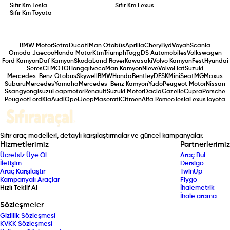
Sıfır Km
Tesla
Sıfır Km
Lexus
Sıfır Km
Toyota
BMW Motor
Setra
Ducati
Man Otobüs
Aprilia
Chery
Byd
Voyah
Scania
Omoda Jaecoo
Honda Motor
Ktm
Triumph
Togg
DS Automobiles
Volkswagen
Ford Kamyon
Daf Kamyon
Skoda
Land Rover
Kawasaki
Volvo Kamyon
Fest
Hyundai
Seres
CFMOTO
Hongqı
Iveco
Man Kamyon
Nieve
Volvo
Fiat
Suzuki
Mercedes-Benz Otobüs
Skywell
BMW
Honda
Bentley
DFSK
Mini
Seat
MG
Maxus
Subaru
Mercedes
Yamaha
Mercedes-Benz Kamyon
Yudo
Peugeot Motor
Nissan
Ssangyong
Isuzu
Leapmotor
Renault
Suzuki Motor
Dacia
Gazelle
Cupra
Porsche
Peugeot
Ford
Kia
Audi
Opel
Jeep
Maserati
Citroen
Alfa Romeo
Tesla
Lexus
Toyota
Sıfır araç modelleri, detaylı karşılaştırmalar ve güncel kampanyalar.
Hizmetlerimiz
Partnerlerimiz
Ücretsiz Üye Ol
Araç Bul
İletişim
Dersigo
Araç Karşılaştır
TwinUp
Kampanyalı Araçlar
Fiygo
Hızlı Teklif Al
İhalemetrik
İhale arama
Sözleşmeler
Gizlilik Sözleşmesi
KVKK Sözleşmesi