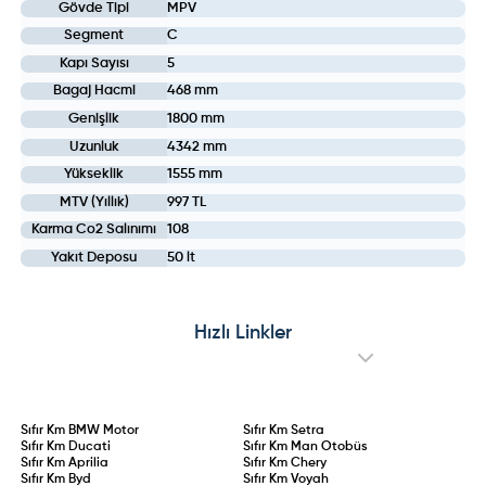
Gövde Tipi
MPV
Segment
C
Kapı Sayısı
5
Bagaj Hacmi
468 mm
Genişlik
1800 mm
Uzunluk
4342 mm
Yükseklik
1555 mm
MTV (Yıllık)
997 TL
Karma Co2 Salınımı
108
Yakıt Deposu
50 lt
Hızlı Linkler
Sıfır Km
BMW Motor
Sıfır Km
Setra
Sıfır Km
Ducati
Sıfır Km
Man Otobüs
Sıfır Km
Aprilia
Sıfır Km
Chery
Sıfır Km
Byd
Sıfır Km
Voyah