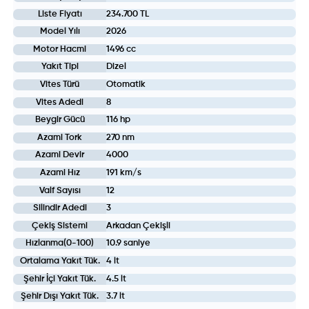
Liste Fiyatı
234.700 TL
Model Yılı
2026
Motor Hacmi
1496 cc
Yakıt Tipi
Dizel
Vites Türü
Otomatik
Vites Adedi
8
Beygir Gücü
116 hp
Azami Tork
270 nm
Azami Devir
4000
Azami Hız
191 km/s
Valf Sayısı
12
Silindir Adedi
3
Çekiş Sistemi
Arkadan Çekişli
Hızlanma(0-100)
10.9 saniye
Ortalama Yakıt Tük.
4 lt
Şehir İçi Yakıt Tük.
4.5 lt
Şehir Dışı Yakıt Tük.
3.7 lt