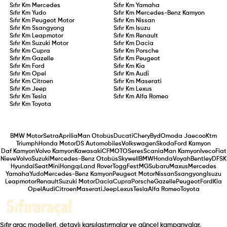
Sıfır Km
Mercedes
Sıfır Km
Yamaha
Sıfır Km
Yudo
Sıfır Km
Mercedes-Benz Kamyon
Sıfır Km
Peugeot Motor
Sıfır Km
Nissan
Sıfır Km
Ssangyong
Sıfır Km
Isuzu
Sıfır Km
Leapmotor
Sıfır Km
Renault
Sıfır Km
Suzuki Motor
Sıfır Km
Dacia
Sıfır Km
Cupra
Sıfır Km
Porsche
Sıfır Km
Gazelle
Sıfır Km
Peugeot
Sıfır Km
Ford
Sıfır Km
Kia
Sıfır Km
Opel
Sıfır Km
Audi
Sıfır Km
Citroen
Sıfır Km
Maserati
Sıfır Km
Jeep
Sıfır Km
Lexus
Sıfır Km
Tesla
Sıfır Km
Alfa Romeo
Sıfır Km
Toyota
BMW Motor
Setra
Aprilia
Man Otobüs
Ducati
Chery
Byd
Omoda Jaecoo
Ktm
Triumph
Honda Motor
DS Automobiles
Volkswagen
Skoda
Ford Kamyon
Daf Kamyon
Volvo Kamyon
Kawasaki
CFMOTO
Seres
Scania
Man Kamyon
Iveco
Fiat
Nieve
Volvo
Suzuki
Mercedes-Benz Otobüs
Skywell
BMW
Honda
Voyah
Bentley
DFSK
Hyundai
Seat
Mini
Hongqı
Land Rover
Togg
Fest
MG
Subaru
Maxus
Mercedes
Yamaha
Yudo
Mercedes-Benz Kamyon
Peugeot Motor
Nissan
Ssangyong
Isuzu
Leapmotor
Renault
Suzuki Motor
Dacia
Cupra
Porsche
Gazelle
Peugeot
Ford
Kia
Opel
Audi
Citroen
Maserati
Jeep
Lexus
Tesla
Alfa Romeo
Toyota
Sıfır araç modelleri, detaylı karşılaştırmalar ve güncel kampanyalar.