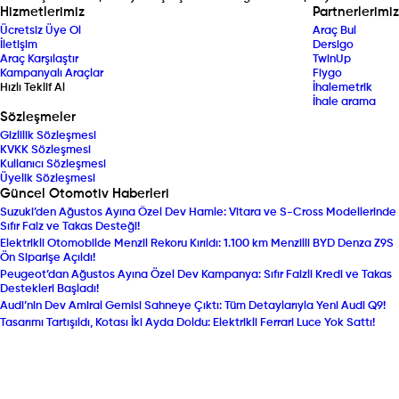
Hizmetlerimiz
Partnerlerimiz
Ücretsiz Üye Ol
Araç Bul
İletişim
Dersigo
Araç Karşılaştır
TwinUp
Kampanyalı Araçlar
Fiygo
Hızlı Teklif Al
İhalemetrik
İhale arama
Sözleşmeler
Gizlilik Sözleşmesi
KVKK Sözleşmesi
Kullanıcı Sözleşmesi
Üyelik Sözleşmesi
Güncel Otomotiv Haberleri
Suzuki’den Ağustos Ayına Özel Dev Hamle: Vitara ve S-Cross Modellerinde
Sıfır Faiz ve Takas Desteği!
Elektrikli Otomobilde Menzil Rekoru Kırıldı: 1.100 km Menzilli BYD Denza Z9S
Ön Siparişe Açıldı!
Peugeot’dan Ağustos Ayına Özel Dev Kampanya: Sıfır Faizli Kredi ve Takas
Destekleri Başladı!
Audi’nin Dev Amiral Gemisi Sahneye Çıktı: Tüm Detaylarıyla Yeni Audi Q9!
Tasarımı Tartışıldı, Kotası İki Ayda Doldu: Elektrikli Ferrari Luce Yok Sattı!