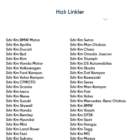
Hızlı Linkler
Sıfır Km
BMW Motor
Sıfır Km
Setra
Sıfır Km
Aprilia
Sıfır Km
Man Otobüs
Sıfır Km
Ducati
Sıfır Km
Chery
Sıfır Km
Byd
Sıfır Km
Omoda Jaecoo
Sıfır Km
Ktm
Sıfır Km
Triumph
Sıfır Km
Honda Motor
Sıfır Km
DS Automobiles
Sıfır Km
Volkswagen
Sıfır Km
Skoda
Sıfır Km
Ford Kamyon
Sıfır Km
Daf Kamyon
Sıfır Km
Volvo Kamyon
Sıfır Km
Kawasaki
Sıfır Km
CFMOTO
Sıfır Km
Seres
Sıfır Km
Scania
Sıfır Km
Man Kamyon
Sıfır Km
Iveco
Sıfır Km
Fiat
Sıfır Km
Nieve
Sıfır Km
Volvo
Sıfır Km
Suzuki
Sıfır Km
Mercedes-Benz Otobüs
Sıfır Km
Skywell
Sıfır Km
BMW
Sıfır Km
Honda
Sıfır Km
Voyah
Sıfır Km
Bentley
Sıfır Km
DFSK
Sıfır Km
Hyundai
Sıfır Km
Seat
Sıfır Km
Mini
Sıfır Km
Hongqı
Sıfır Km
Land Rover
Sıfır Km
Togg
Sıfır Km
Fest
Sıfır Km
MG
Sıfır Km
Subaru
Sıfır Km
Maxus