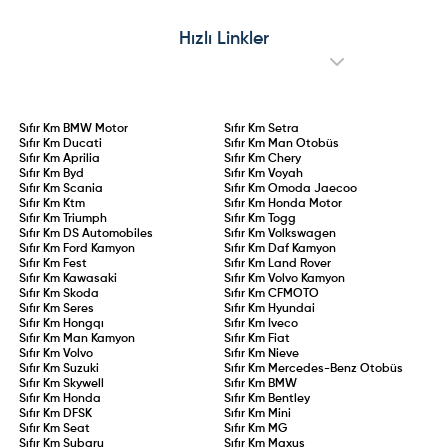
Hızlı Linkler
Sıfır Km
BMW Motor
Sıfır Km
Setra
Sıfır Km
Ducati
Sıfır Km
Man Otobüs
Sıfır Km
Aprilia
Sıfır Km
Chery
Sıfır Km
Byd
Sıfır Km
Voyah
Sıfır Km
Scania
Sıfır Km
Omoda Jaecoo
Sıfır Km
Ktm
Sıfır Km
Honda Motor
Sıfır Km
Triumph
Sıfır Km
Togg
Sıfır Km
DS Automobiles
Sıfır Km
Volkswagen
Sıfır Km
Ford Kamyon
Sıfır Km
Daf Kamyon
Sıfır Km
Fest
Sıfır Km
Land Rover
Sıfır Km
Kawasaki
Sıfır Km
Volvo Kamyon
Sıfır Km
Skoda
Sıfır Km
CFMOTO
Sıfır Km
Seres
Sıfır Km
Hyundai
Sıfır Km
Hongqı
Sıfır Km
Iveco
Sıfır Km
Man Kamyon
Sıfır Km
Fiat
Sıfır Km
Volvo
Sıfır Km
Nieve
Sıfır Km
Suzuki
Sıfır Km
Mercedes-Benz Otobüs
Sıfır Km
Skywell
Sıfır Km
BMW
Sıfır Km
Honda
Sıfır Km
Bentley
Sıfır Km
DFSK
Sıfır Km
Mini
Sıfır Km
Seat
Sıfır Km
MG
Sıfır Km
Subaru
Sıfır Km
Maxus