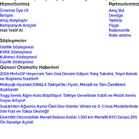
Hizmetlerimiz
Partnerlerimiz
Ücretsiz Üye Ol
Araç Bul
İletişim
Dersigo
Araç Karşılaştır
TwinUp
Kampanyalı Araçlar
Fiygo
Hızlı Teklif Al
İhalemetrik
İhale arama
Sözleşmeler
Gizlilik Sözleşmesi
KVKK Sözleşmesi
Kullanıcı Sözleşmesi
Üyelik Sözleşmesi
Güncel Otomotiv Haberleri
2026 MotoGP Heyecanı Tam Gaz Devam Ediyor: Yarış Takvimi, Yayın Kanalı
ve Başlama Saatleri!
Makyajlı Hyundai IONIQ 6 Türkiye’de: Fiyatı, Menzili ve Tüm Özellikleri
Açıklandı!
Togg Servis Ağını Hızla Büyütüyor: Türkiye Genelinde Sabit ve Mobil Servis
Sayısı Artıyor!
Suzuki’den Ağustos Ayına Özel Dev Hamle: Vitara ve S-Cross Modellerinde
Sıfır Faiz ve Takas Desteği!
Elektrikli Otomobilde Menzil Rekoru Kırıldı: 1.100 km Menzilli BYD Denza Z9S
Ön Siparişe Açıldı!