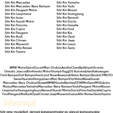
Sıfır Km
Mercedes
Sıfır Km
Yamaha
Sıfır Km
Mercedes-Benz Kamyon
Sıfır Km
Yudo
Sıfır Km
Peugeot Motor
Sıfır Km
Nissan
Sıfır Km
Leapmotor
Sıfır Km
Ssangyong
Sıfır Km
Isuzu
Sıfır Km
Renault
Sıfır Km
Suzuki Motor
Sıfır Km
Dacia
Sıfır Km
Porsche
Sıfır Km
Gazelle
Sıfır Km
Cupra
Sıfır Km
Ford
Sıfır Km
Peugeot
Sıfır Km
Kia
Sıfır Km
Audi
Sıfır Km
Opel
Sıfır Km
Citroen
Sıfır Km
Jeep
Sıfır Km
Maserati
Sıfır Km
Lexus
Sıfır Km
Alfa Romeo
Sıfır Km
Tesla
Sıfır Km
Toyota
BMW Motor
Setra
Ducati
Man Otobüs
Aprilia
Chery
Byd
Voyah
Scania
Omoda Jaecoo
Ktm
Honda Motor
Triumph
Togg
DS Automobiles
Volkswagen
Ford Kamyon
Daf Kamyon
Fest
Land Rover
Kawasaki
Volvo Kamyon
Skoda
CFMOTO
Seres
Hyundai
Hongqı
Iveco
Man Kamyon
Fiat
Volvo
Nieve
Suzuki
Mercedes-Benz Otobüs
Skywell
BMW
Honda
Bentley
DFSK
Mini
Seat
MG
Subaru
Maxus
Mercedes
Yamaha
Mercedes-Benz Kamyon
Yudo
Peugeot Motor
Nissan
Leapmotor
Ssangyong
Isuzu
Renault
Suzuki Motor
Dacia
Porsche
Gazelle
Cupra
Ford
Peugeot
Kia
Audi
Opel
Citroen
Jeep
Maserati
Lexus
Alfa Romeo
Tesla
Toyota
Sıfır araç modelleri, detaylı karşılaştırmalar ve güncel kampanyalar.