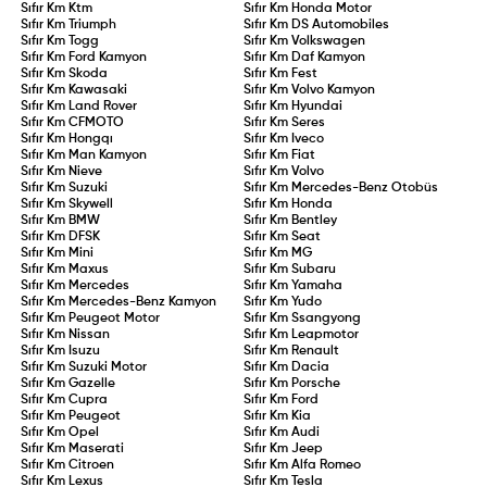
Sıfır Km
Ktm
Sıfır Km
Honda Motor
Sıfır Km
Triumph
Sıfır Km
DS Automobiles
Sıfır Km
Togg
Sıfır Km
Volkswagen
Sıfır Km
Ford Kamyon
Sıfır Km
Daf Kamyon
Sıfır Km
Skoda
Sıfır Km
Fest
Sıfır Km
Kawasaki
Sıfır Km
Volvo Kamyon
Sıfır Km
Land Rover
Sıfır Km
Hyundai
Sıfır Km
CFMOTO
Sıfır Km
Seres
Sıfır Km
Hongqı
Sıfır Km
Iveco
Sıfır Km
Man Kamyon
Sıfır Km
Fiat
Sıfır Km
Nieve
Sıfır Km
Volvo
Sıfır Km
Suzuki
Sıfır Km
Mercedes-Benz Otobüs
Sıfır Km
Skywell
Sıfır Km
Honda
Sıfır Km
BMW
Sıfır Km
Bentley
Sıfır Km
DFSK
Sıfır Km
Seat
Sıfır Km
Mini
Sıfır Km
MG
Sıfır Km
Maxus
Sıfır Km
Subaru
Sıfır Km
Mercedes
Sıfır Km
Yamaha
Sıfır Km
Mercedes-Benz Kamyon
Sıfır Km
Yudo
Sıfır Km
Peugeot Motor
Sıfır Km
Ssangyong
Sıfır Km
Nissan
Sıfır Km
Leapmotor
Sıfır Km
Isuzu
Sıfır Km
Renault
Sıfır Km
Suzuki Motor
Sıfır Km
Dacia
Sıfır Km
Gazelle
Sıfır Km
Porsche
Sıfır Km
Cupra
Sıfır Km
Ford
Sıfır Km
Peugeot
Sıfır Km
Kia
Sıfır Km
Opel
Sıfır Km
Audi
Sıfır Km
Maserati
Sıfır Km
Jeep
Sıfır Km
Citroen
Sıfır Km
Alfa Romeo
Sıfır Km
Lexus
Sıfır Km
Tesla