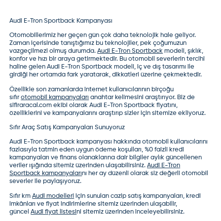
Audi E-Tron Sportback Kampanyası
Otomobillerimiz her geçen gün çok daha teknolojik hale geliyor.
Zaman içerisinde tanıştığımız bu teknolojiler, pek çoğumuzun
vazgeçilmezi olmuş durumda.
Audi E-Tron Sportback
modeli, şıklık,
konfor ve hızı bir araya getirmektedir. Bu otomobil severlerin tercihi
haline gelen Audi E-Tron Sportback modeli, iç ve dış tasarımı ile
girdiği her ortamda fark yaratarak, dikkatleri üzerine çekmektedir.
Özellikle son zamanlarda internet kullanıcılarının birçoğu
sıfır
otomobil kampanyaları
anahtar kelimesini araştırıyor. Biz de
sifiraracal.com ekibi olarak
Audi E-Tron Sportback fiyatı
nı,
özelliklerini ve kampanyalarını araştırıp sizler için sitemize ekliyoruz.
Sıfır Araç Satış Kampanyaları Sunuyoruz
Audi E-Tron Sportback kampanyası
hakkında otomobil kullanıcılarını
fazlasıyla tatmin eden uygun ödeme koşulları, %0 faizli kredi
kampanyaları ve finans olanaklarına dair bilgiler aylık güncellenen
veriler ışığında sitemiz üzerinden ulaşabilirsiniz.
Audi E-Tron
Sportback kampanyaları
nı her ay düzenli olarak siz değerli otomobil
severler ile paylaşıyoruz.
Sıfır km
Audi modelleri
için sunulan cazip satış kampanyaları, kredi
imkânları ve fiyat indirimlerine sitemiz üzerinden ulaşabilir,
güncel
Audi fiyat listesi
ni sitemiz üzerinden inceleyebilirsiniz.