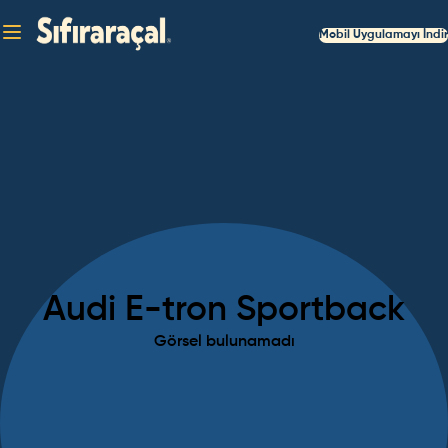
Mobil Uygulamayı İndir
Audi
E-tron Sportback
Görsel bulunamadı