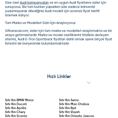
Size özel
Audi kampanyaları
ve en uygun
Audi fiyatları
nı sizler için
sunuyoruz. Biz tüm bunları yaparken size sadece kahvenizi
yudumlayarak dilediğiniz Audi modeli için ücretsiz fiyat teklifi
istemek kalıyor.
Tüm Marka ve Modelleri Sizin İçin Araştırıyoruz
Sifiraracal.com, sizler için tüm marka ve modelleri araştırmakta ve bir
araya getirmektedir. Marka ve model özelliklerini titizlikle derleyen
sitemiz,
Audi E-Tron Sportback fiyatları
dahil olmak üzere birçok fiyat
listesini de bünyesinde bulundurmaktadır.
Hızlı Linkler
Sıfır Km
BMW Motor
Sıfır Km
Setra
Sıfır Km
Ducati
Sıfır Km
Man Otobüs
Sıfır Km
Aprilia
Sıfır Km
Byd
Sıfır Km
Chery
Sıfır Km
Voyah
Sıfır Km
Scania
Sıfır Km
Omoda Jaecoo