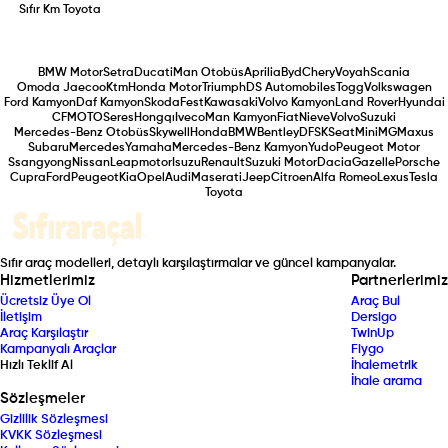
Sıfır Km
Toyota
BMW Motor
Setra
Ducati
Man Otobüs
Aprilia
Byd
Chery
Voyah
Scania
Omoda Jaecoo
Ktm
Honda Motor
Triumph
DS Automobiles
Togg
Volkswagen
Ford Kamyon
Daf Kamyon
Skoda
Fest
Kawasaki
Volvo Kamyon
Land Rover
Hyundai
CFMOTO
Seres
Hongqı
Iveco
Man Kamyon
Fiat
Nieve
Volvo
Suzuki
Mercedes-Benz Otobüs
Skywell
Honda
BMW
Bentley
DFSK
Seat
Mini
MG
Maxus
Subaru
Mercedes
Yamaha
Mercedes-Benz Kamyon
Yudo
Peugeot Motor
Ssangyong
Nissan
Leapmotor
Isuzu
Renault
Suzuki Motor
Dacia
Gazelle
Porsche
Cupra
Ford
Peugeot
Kia
Opel
Audi
Maserati
Jeep
Citroen
Alfa Romeo
Lexus
Tesla
Toyota
Sıfır araç modelleri, detaylı karşılaştırmalar ve güncel kampanyalar.
Hizmetlerimiz
Partnerlerimiz
Ücretsiz Üye Ol
Araç Bul
İletişim
Dersigo
Araç Karşılaştır
TwinUp
Kampanyalı Araçlar
Fiygo
Hızlı Teklif Al
İhalemetrik
İhale arama
Sözleşmeler
Gizlilik Sözleşmesi
KVKK Sözleşmesi