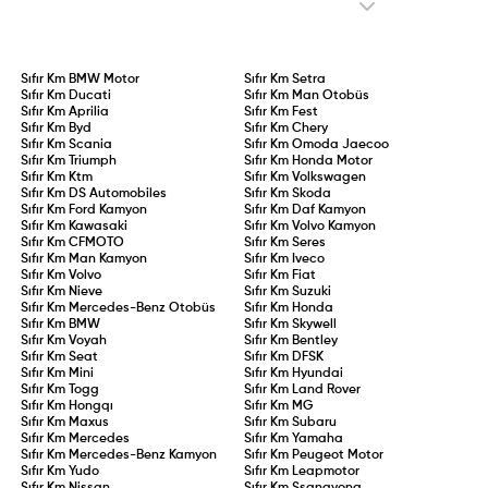
Sıfır Km
BMW Motor
Sıfır Km
Setra
Sıfır Km
Ducati
Sıfır Km
Man Otobüs
Sıfır Km
Aprilia
Sıfır Km
Fest
Sıfır Km
Byd
Sıfır Km
Chery
Sıfır Km
Scania
Sıfır Km
Omoda Jaecoo
Sıfır Km
Triumph
Sıfır Km
Honda Motor
Sıfır Km
Ktm
Sıfır Km
Volkswagen
Sıfır Km
DS Automobiles
Sıfır Km
Skoda
Sıfır Km
Ford Kamyon
Sıfır Km
Daf Kamyon
Sıfır Km
Kawasaki
Sıfır Km
Volvo Kamyon
Sıfır Km
CFMOTO
Sıfır Km
Seres
Sıfır Km
Man Kamyon
Sıfır Km
Iveco
Sıfır Km
Volvo
Sıfır Km
Fiat
Sıfır Km
Nieve
Sıfır Km
Suzuki
Sıfır Km
Mercedes-Benz Otobüs
Sıfır Km
Honda
Sıfır Km
BMW
Sıfır Km
Skywell
Sıfır Km
Voyah
Sıfır Km
Bentley
Sıfır Km
Seat
Sıfır Km
DFSK
Sıfır Km
Mini
Sıfır Km
Hyundai
Sıfır Km
Togg
Sıfır Km
Land Rover
Sıfır Km
Hongqı
Sıfır Km
MG
Sıfır Km
Maxus
Sıfır Km
Subaru
Sıfır Km
Mercedes
Sıfır Km
Yamaha
Sıfır Km
Mercedes-Benz Kamyon
Sıfır Km
Peugeot Motor
Sıfır Km
Yudo
Sıfır Km
Leapmotor