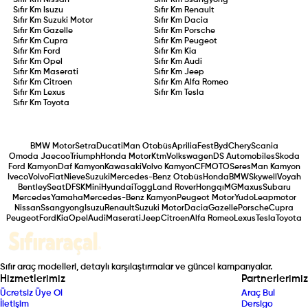
Sıfır Km
Nissan
Sıfır Km
Ssangyong
Sıfır Km
Isuzu
Sıfır Km
Renault
Sıfır Km
Suzuki Motor
Sıfır Km
Dacia
Sıfır Km
Gazelle
Sıfır Km
Porsche
Sıfır Km
Cupra
Sıfır Km
Peugeot
Sıfır Km
Ford
Sıfır Km
Kia
Sıfır Km
Opel
Sıfır Km
Audi
Sıfır Km
Maserati
Sıfır Km
Jeep
Sıfır Km
Citroen
Sıfır Km
Alfa Romeo
Sıfır Km
Lexus
Sıfır Km
Tesla
Sıfır Km
Toyota
BMW Motor
Setra
Ducati
Man Otobüs
Aprilia
Fest
Byd
Chery
Scania
Omoda Jaecoo
Triumph
Honda Motor
Ktm
Volkswagen
DS Automobiles
Skoda
Ford Kamyon
Daf Kamyon
Kawasaki
Volvo Kamyon
CFMOTO
Seres
Man Kamyon
Iveco
Volvo
Fiat
Nieve
Suzuki
Mercedes-Benz Otobüs
Honda
BMW
Skywell
Voyah
Bentley
Seat
DFSK
Mini
Hyundai
Togg
Land Rover
Hongqı
MG
Maxus
Subaru
Mercedes
Yamaha
Mercedes-Benz Kamyon
Peugeot Motor
Yudo
Leapmotor
Nissan
Ssangyong
Isuzu
Renault
Suzuki Motor
Dacia
Gazelle
Porsche
Cupra
Peugeot
Ford
Kia
Opel
Audi
Maserati
Jeep
Citroen
Alfa Romeo
Lexus
Tesla
Toyota
Sıfır araç modelleri, detaylı karşılaştırmalar ve güncel kampanyalar.
Hizmetlerimiz
Partnerlerimiz
Ücretsiz Üye Ol
Araç Bul
İletişim
Dersigo