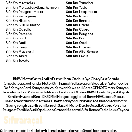
Sıfır Km
Mercedes
Sıfır Km
Yamaha
Sıfır Km
Mercedes-Benz Kamyon
Sıfır Km
Yudo
Sıfır Km
Peugeot Motor
Sıfır Km
Leapmotor
Sıfır Km
Ssangyong
Sıfır Km
Isuzu
Sıfır Km
Nissan
Sıfır Km
Renault
Sıfır Km
Suzuki Motor
Sıfır Km
Dacia
Sıfır Km
Gazelle
Sıfır Km
Cupra
Sıfır Km
Porsche
Sıfır Km
Peugeot
Sıfır Km
Ford
Sıfır Km
Kia
Sıfır Km
Audi
Sıfır Km
Opel
Sıfır Km
Jeep
Sıfır Km
Citroen
Sıfır Km
Maserati
Sıfır Km
Alfa Romeo
Sıfır Km
Tesla
Sıfır Km
Lexus
Sıfır Km
Toyota
BMW Motor
Setra
Aprilia
Ducati
Man Otobüs
Byd
Chery
Fest
Scania
Omoda Jaecoo
Honda Motor
Ktm
Triumph
Volkswagen
Skoda
DS Automobiles
Daf Kamyon
Ford Kamyon
Volvo Kamyon
Kawasaki
Seres
CFMOTO
Man Kamyon
Iveco
Nieve
Fiat
Volvo
Suzuki
Mercedes-Benz Otobüs
BMW
Honda
Skywell
Voyah
Bentley
Hyundai
Seat
DFSK
Mini
Hongqı
Togg
Land Rover
MG
Subaru
Maxus
Mercedes
Yamaha
Mercedes-Benz Kamyon
Yudo
Peugeot Motor
Leapmotor
Ssangyong
Isuzu
Nissan
Renault
Suzuki Motor
Dacia
Gazelle
Cupra
Porsche
Peugeot
Ford
Kia
Audi
Opel
Jeep
Citroen
Maserati
Alfa Romeo
Tesla
Lexus
Toyota
Sıfır araç modelleri, detaylı karşılaştırmalar ve güncel kampanyalar.