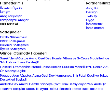
Hizmetlerimiz
Partnerlerimiz
Ücretsiz Üye Ol
Araç Bul
İletişim
Dersigo
Araç Karşılaştır
TwinUp
Kampanyalı Araçlar
Fiygo
Hızlı Teklif Al
İhalemetrik
İhale arama
Sözleşmeler
Gizlilik Sözleşmesi
KVKK Sözleşmesi
Kullanıcı Sözleşmesi
Üyelik Sözleşmesi
Güncel Otomotiv Haberleri
Suzuki’den Ağustos Ayına Özel Dev Hamle: Vitara ve S-Cross Modellerinde
Sıfır Faiz ve Takas Desteği!
Elektrikli Otomobilde Menzil Rekoru Kırıldı: 1.100 km Menzilli BYD Denza Z9S
Ön Siparişe Açıldı!
Peugeot’dan Ağustos Ayına Özel Dev Kampanya: Sıfır Faizli Kredi ve Takas
Destekleri Başladı!
Audi’nin Dev Amiral Gemisi Sahneye Çıktı: Tüm Detaylarıyla Yeni Audi Q9!
Tasarımı Tartışıldı, Kotası İki Ayda Doldu: Elektrikli Ferrari Luce Yok Sattı!