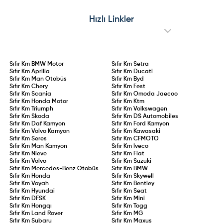
Hızlı Linkler
Sıfır Km
BMW Motor
Sıfır Km
Setra
Sıfır Km
Aprilia
Sıfır Km
Ducati
Sıfır Km
Man Otobüs
Sıfır Km
Byd
Sıfır Km
Chery
Sıfır Km
Fest
Sıfır Km
Scania
Sıfır Km
Omoda Jaecoo
Sıfır Km
Honda Motor
Sıfır Km
Ktm
Sıfır Km
Triumph
Sıfır Km
Volkswagen
Sıfır Km
Skoda
Sıfır Km
DS Automobiles
Sıfır Km
Daf Kamyon
Sıfır Km
Ford Kamyon
Sıfır Km
Volvo Kamyon
Sıfır Km
Kawasaki
Sıfır Km
Seres
Sıfır Km
CFMOTO
Sıfır Km
Man Kamyon
Sıfır Km
Iveco
Sıfır Km
Nieve
Sıfır Km
Fiat
Sıfır Km
Volvo
Sıfır Km
Suzuki
Sıfır Km
Mercedes-Benz Otobüs
Sıfır Km
BMW
Sıfır Km
Honda
Sıfır Km
Skywell
Sıfır Km
Voyah
Sıfır Km
Bentley
Sıfır Km
Hyundai
Sıfır Km
Seat
Sıfır Km
DFSK
Sıfır Km
Mini
Sıfır Km
Hongqı
Sıfır Km
Togg
Sıfır Km
Land Rover
Sıfır Km
MG
Sıfır Km
Subaru
Sıfır Km
Maxus