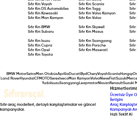
Sıfır Km
Voyah
Sıfır Km
Scania
Sıfı
Sıfır Km
DS Automobiles
Sıfır Km
Togg
Sıfı
Sıfır Km
Kawasaki
Sıfır Km
Volvo Kamyon
Sıfı
Sıfır Km
Man Kamyon
Sıfır Km
Volvo
Sıfı
Sıfır Km
BMW
Sıfır Km
Skywell
Sıfı
Sıfır Km
Subaru
Sıfır Km
Maxus
Sıfı
Sıfır Km
Isuzu
Sıfır Km
Ssangyong
Sıfı
Sıfır Km
Cupra
Sıfır Km
Porsche
Sıfı
Sıfır Km
Opel
Sıfır Km
Maserati
Sıfı
Sıfır Km
Toyota
BMW Motor
Setra
Man Otobüs
Aprilia
Ducati
Byd
Chery
Voyah
Scania
Hongqı
O
Land Rover
Hyundai
CFMOTO
Seres
Iveco
Man Kamyon
Volvo
Nieve
Fiat
Suzuki
Merc
Yudo
Isuzu
Ssangyong
Leapmotor
Nissan
Renault
Suzuki 
Hizmetlerimi
Ücretsiz Üye O
İletişim
Sıfır araç modelleri, detaylı karşılaştırmalar ve güncel
Araç Karşılaştır
kampanyalar.
Kampanyalı Ar
Hızlı Teklif Al