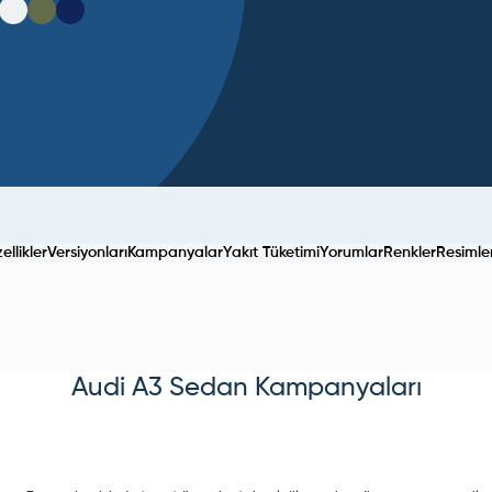
llikler
Versiyonları
Kampanyalar
Yakıt Tüketimi
Yorumlar
Renkler
Resimle
Audi
A3 Sedan
Kampanyaları