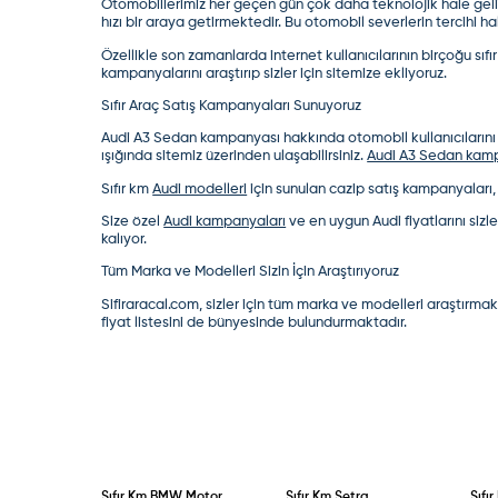
Otomobillerimiz her geçen gün çok daha teknolojik hale gel
hızı bir araya getirmektedir. Bu otomobil severlerin tercihi h
Özellikle son zamanlarda internet kullanıcılarının birçoğu sıfı
kampanyalarını araştırıp sizler için sitemize ekliyoruz.
Sıfır Araç Satış Kampanyaları Sunuyoruz
Audi A3 Sedan kampanyası
hakkında otomobil kullanıcılarını
ışığında sitemiz üzerinden ulaşabilirsiniz.
Audi A3 Sedan kamp
Sıfır km
Audi modelleri
için sunulan cazip satış kampanyaları, 
Size özel
Audi kampanyaları
ve en uygun
Audi fiyatları
nı siz
kalıyor.
Tüm Marka ve Modelleri Sizin İçin Araştırıyoruz
Sifiraracal.com, sizler için tüm marka ve modelleri araştırmak
fiyat listesini de bünyesinde bulundurmaktadır.
Sıfır Km
BMW Motor
Sıfır Km
Setra
Sıfı