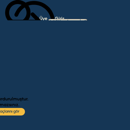
Üye
Giriş
Mobil Uygulamayı İndir
Ol
Yap
urdurulmuştur.
amazsınız.
açlarını gör