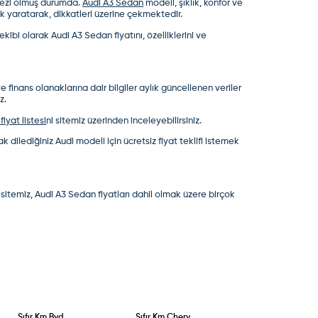
lmezi olmuş durumda.
Audi A3 Sedan
modeli, şıklık, konfor ve
ark yaratarak, dikkatleri üzerine çekmektedir.
 ekibi olarak
Audi A3 Sedan fiyatı
nı, özelliklerini ve
 finans olanaklarına dair bilgiler aylık güncellenen veriler
z.
fiyat listesi
ni sitemiz üzerinden inceleyebilirsiniz.
 dilediğiniz Audi modeli için ücretsiz fiyat teklifi istemek
 sitemiz,
Audi A3 Sedan fiyatları
dahil olmak üzere birçok
Sıfır Km
Byd
Sıfır Km
Chery