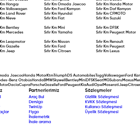
r Km
Hongqı
Sıfır Km
Omoda Jaecoo
Sıfır Km
Honda Motor
r Km
Volkswagen
Sıfır Km
Ford Kamyon
Sıfır Km
Daf Kamyon
r Km
Land Rover
Sıfır Km
Hyundai
Sıfır Km
CFMOTO
r Km
Nieve
Sıfır Km
Fiat
Sıfır Km
Suzuki
r Km
Bentley
Sıfır Km
Mini
Sıfır Km
DFSK
r Km
Mercedes
Sıfır Km
Yamaha
Sıfır Km
Peugeot Motor
r Km
Leapmotor
Sıfır Km
Nissan
Sıfır Km
Renault
r Km
Gazelle
Sıfır Km
Ford
Sıfır Km
Peugeot
r Km
Jeep
Sıfır Km
Citroen
Sıfır Km
Lexus
moda Jaecoo
Honda Motor
Ktm
Triumph
DS Automobiles
Togg
Volkswagen
Ford Ka
edes-Benz Otobüs
Honda
BMW
Skywell
Bentley
Mini
DFSK
Seat
MG
Subaru
Maxus
Me
Motor
Dacia
Cupra
Porsche
Gazelle
Ford
Peugeot
Kia
Audi
Opel
Maserati
Jeep
Citroe
z
Partnerlerimiz
Sözleşmeler
l
Araç Bul
Gizlilik Sözleşmesi
Dersigo
KVKK Sözleşmesi
TwinUp
Kullanıcı Sözleşmesi
açlar
Fiygo
Üyelik Sözleşmesi
İhalemetrik
İhale arama