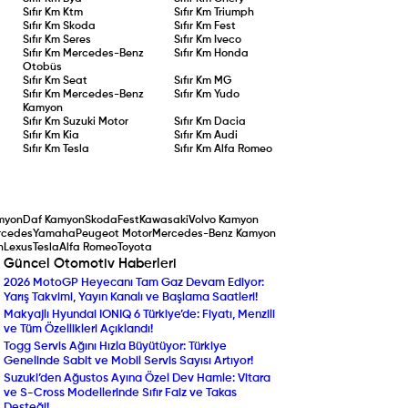
Sıfır Km
Ktm
Sıfır Km
Triumph
Sıfır Km
Skoda
Sıfır Km
Fest
Sıfır Km
Seres
Sıfır Km
Iveco
Sıfır Km
Mercedes-Benz
Sıfır Km
Honda
Otobüs
Sıfır Km
Seat
Sıfır Km
MG
Sıfır Km
Mercedes-Benz
Sıfır Km
Yudo
Kamyon
Sıfır Km
Suzuki Motor
Sıfır Km
Dacia
Sıfır Km
Kia
Sıfır Km
Audi
Sıfır Km
Tesla
Sıfır Km
Alfa Romeo
myon
Daf Kamyon
Skoda
Fest
Kawasaki
Volvo Kamyon
rcedes
Yamaha
Peugeot Motor
Mercedes-Benz Kamyon
n
Lexus
Tesla
Alfa Romeo
Toyota
Güncel Otomotiv Haberleri
2026 MotoGP Heyecanı Tam Gaz Devam Ediyor:
Peugeot’dan Ağustos A
Yarış Takvimi, Yayın Kanalı ve Başlama Saatleri!
Sıfır Faizli Kredi ve Taka
Makyajlı Hyundai IONIQ 6 Türkiye’de: Fiyatı, Menzili
Audi’nin Dev Amiral Gem
ve Tüm Özellikleri Açıklandı!
Detaylarıyla Yeni Audi Q
Togg Servis Ağını Hızla Büyütüyor: Türkiye
Tasarımı Tartışıldı, Kotas
Genelinde Sabit ve Mobil Servis Sayısı Artıyor!
Ferrari Luce Yok Sattı!
Suzuki’den Ağustos Ayına Özel Dev Hamle: Vitara
Yenilenen Mercedes-Ben
ve S-Cross Modellerinde Sıfır Faiz ve Takas
Compact SUV Segmentin
Desteği!