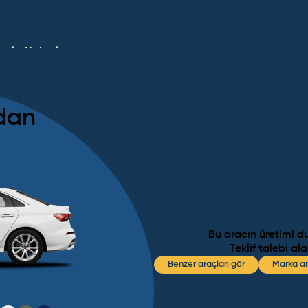
umlar
Haberler
dan
Bu aracın üretimi d
Teklif talebi al
Benzer araçları gör
Marka ar