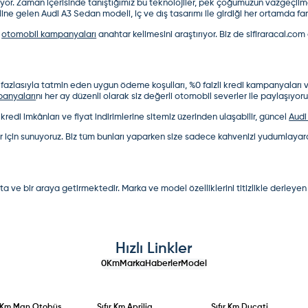
iyor. Zaman içerisinde tanıştığımız bu teknolojiler, pek çoğumuzun vazgeçi
aline gelen Audi A3 Sedan modeli, iç ve dış tasarımı ile girdiği her ortamda f
r
otomobil kampanyaları
anahtar kelimesini araştırıyor. Biz de sifiraracal.com
 fazlasıyla tatmin eden uygun ödeme koşulları, %0 faizli kredi kampanyaları ve
anyaları
nı her ay düzenli olarak siz değerli otomobil severler ile paylaşıyoru
kredi imkânları ve fiyat indirimlerine sitemiz üzerinden ulaşabilir, güncel
Audi 
ler için sunuyoruz. Biz tüm bunları yaparken size sadece kahvenizi yudumlayarak
ta ve bir araya getirmektedir. Marka ve model özelliklerini titizlikle derleyen
Hızlı Linkler
0Km
Marka
Haberler
Model
r Km
Man Otobüs
Sıfır Km
Aprilia
Sıfır Km
Ducati