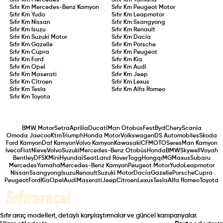
Sıfır Km
Mercedes
Sıfır Km
Yamaha
Sıfır Km
Mercedes-Benz Kamyon
Sıfır Km
Peugeot Motor
Sıfır Km
Yudo
Sıfır Km
Leapmotor
Sıfır Km
Nissan
Sıfır Km
Ssangyong
Sıfır Km
Isuzu
Sıfır Km
Renault
Sıfır Km
Suzuki Motor
Sıfır Km
Dacia
Sıfır Km
Gazelle
Sıfır Km
Porsche
Sıfır Km
Cupra
Sıfır Km
Peugeot
Sıfır Km
Ford
Sıfır Km
Kia
Sıfır Km
Opel
Sıfır Km
Audi
Sıfır Km
Maserati
Sıfır Km
Jeep
Sıfır Km
Citroen
Sıfır Km
Lexus
Sıfır Km
Tesla
Sıfır Km
Alfa Romeo
Sıfır Km
Toyota
BMW Motor
Setra
Aprilia
Ducati
Man Otobüs
Fest
Byd
Chery
Scania
Omoda Jaecoo
Ktm
Triumph
Honda Motor
Volkswagen
DS Automobiles
Skoda
Ford Kamyon
Daf Kamyon
Volvo Kamyon
Kawasaki
CFMOTO
Seres
Man Kamyon
Iveco
Fiat
Nieve
Volvo
Suzuki
Mercedes-Benz Otobüs
Honda
BMW
Skywell
Voyah
Bentley
DFSK
Mini
Hyundai
Seat
Land Rover
Togg
Hongqı
MG
Maxus
Subaru
Mercedes
Yamaha
Mercedes-Benz Kamyon
Peugeot Motor
Yudo
Leapmotor
Nissan
Ssangyong
Isuzu
Renault
Suzuki Motor
Dacia
Gazelle
Porsche
Cupra
Peugeot
Ford
Kia
Opel
Audi
Maserati
Jeep
Citroen
Lexus
Tesla
Alfa Romeo
Toyota
Sıfır araç modelleri, detaylı karşılaştırmalar ve güncel kampanyalar.