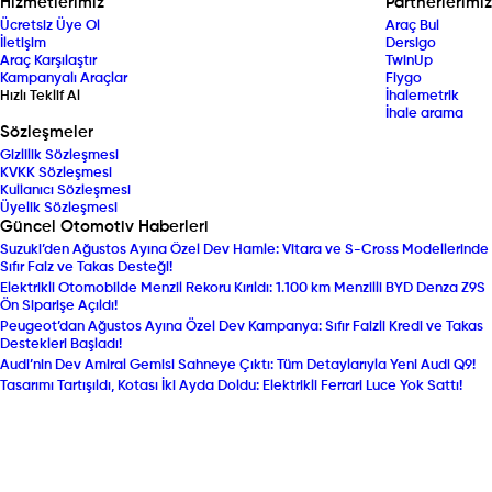
Hizmetlerimiz
Partnerlerimiz
Ücretsiz Üye Ol
Araç Bul
İletişim
Dersigo
Araç Karşılaştır
TwinUp
Kampanyalı Araçlar
Fiygo
Hızlı Teklif Al
İhalemetrik
İhale arama
Sözleşmeler
Gizlilik Sözleşmesi
KVKK Sözleşmesi
Kullanıcı Sözleşmesi
Üyelik Sözleşmesi
Güncel Otomotiv Haberleri
Suzuki’den Ağustos Ayına Özel Dev Hamle: Vitara ve S-Cross Modellerinde
Sıfır Faiz ve Takas Desteği!
Elektrikli Otomobilde Menzil Rekoru Kırıldı: 1.100 km Menzilli BYD Denza Z9S
Ön Siparişe Açıldı!
Peugeot’dan Ağustos Ayına Özel Dev Kampanya: Sıfır Faizli Kredi ve Takas
Destekleri Başladı!
Audi’nin Dev Amiral Gemisi Sahneye Çıktı: Tüm Detaylarıyla Yeni Audi Q9!
Tasarımı Tartışıldı, Kotası İki Ayda Doldu: Elektrikli Ferrari Luce Yok Sattı!