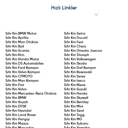
Hızlı Linkler
Sıfır Km
BMW Motor
Sıfır Km
Setra
Sıfır Km
Aprilia
Sıfır Km
Ducati
Sıfır Km
Man Otobüs
Sıfır Km
Fest
Sıfır Km
Byd
Sıfır Km
Chery
Sıfır Km
Scania
Sıfır Km
Omoda Jaecoo
Sıfır Km
Ktm
Sıfır Km
Triumph
Sıfır Km
Honda Motor
Sıfır Km
Volkswagen
Sıfır Km
DS Automobiles
Sıfır Km
Skoda
Sıfır Km
Ford Kamyon
Sıfır Km
Daf Kamyon
Sıfır Km
Volvo Kamyon
Sıfır Km
Kawasaki
Sıfır Km
CFMOTO
Sıfır Km
Seres
Sıfır Km
Man Kamyon
Sıfır Km
Iveco
Sıfır Km
Fiat
Sıfır Km
Nieve
Sıfır Km
Volvo
Sıfır Km
Suzuki
Sıfır Km
Mercedes-Benz Otobüs
Sıfır Km
Honda
Sıfır Km
BMW
Sıfır Km
Skywell
Sıfır Km
Voyah
Sıfır Km
Bentley
Sıfır Km
DFSK
Sıfır Km
Mini
Sıfır Km
Hyundai
Sıfır Km
Seat
Sıfır Km
Land Rover
Sıfır Km
Togg
Sıfır Km
Hongqı
Sıfır Km
MG
Sıfır Km
Maxus
Sıfır Km
Subaru