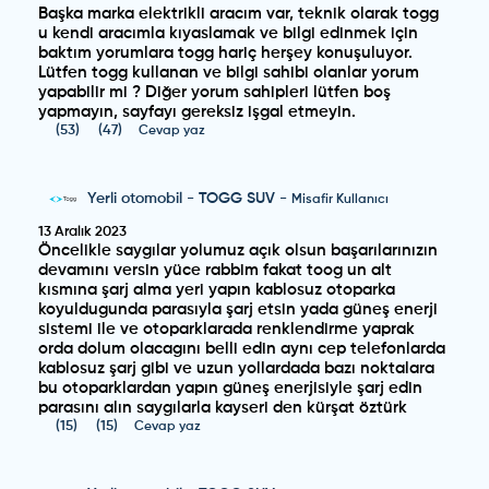
Başka marka elektrikli aracım var, teknik olarak togg
u kendi aracımla kıyaslamak ve bilgi edinmek için
baktım yorumlara togg hariç herşey konuşuluyor.
Lütfen togg kullanan ve bilgi sahibi olanlar yorum
yapabilir mi ? Diğer yorum sahipleri lütfen boş
yapmayın, sayfayı gereksiz işgal etmeyin.
(
53
)
(
47
)
Cevap yaz
Yerli otomobil
-
TOGG SUV
-
Misafir Kullanıcı
13 Aralık 2023
Öncelikle saygılar yolumuz açık olsun başarılarınızın
devamını versin yüce rabbim fakat toog un alt
kısmına şarj alma yeri yapın kablosuz otoparka
koyuldugunda parasıyla şarj etsin yada güneş enerji
sistemi ile ve otoparklarada renklendirme yaprak
orda dolum olacagını belli edin aynı cep telefonlarda
kablosuz şarj gibi ve uzun yollardada bazı noktalara
bu otoparklardan yapın güneş enerjisiyle şarj edin
parasını alın saygılarla kayseri den kürşat öztürk
(
15
)
(
15
)
Cevap yaz