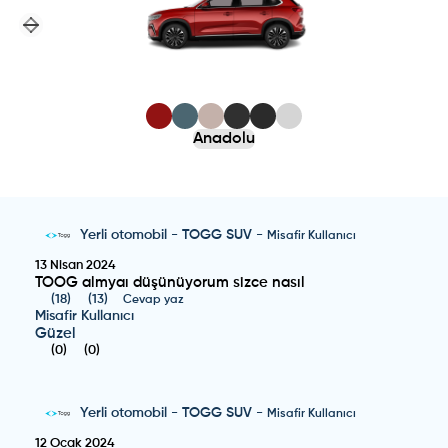
Previous slide
Next slide
Anadolu
Yerli otomobil
-
TOGG SUV
-
Misafir Kullanıcı
13 Nisan 2024
TOOG almyaı düşünüyorum sizce nasıl
(
18
)
(
13
)
Cevap yaz
Misafir Kullanıcı
Güzel
(
0
)
(
0
)
Yerli otomobil
-
TOGG SUV
-
Misafir Kullanıcı
12 Ocak 2024