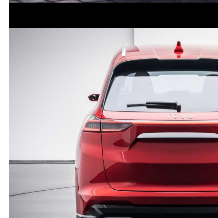
lazım ülkemizin bekası için fiyat çok ucuz zaten
(
8
)
(
17
)
Cevap yaz
Misafir Kullanıcı
Gerizekalı
(
0
)
(
0
)
Misafir Kullanıcı
Togg çarpışma testini göremedik can koruyormu
insanlar canlarından olmasın
(
0
)
(
0
)
Misafir Kullanıcı
İste sana göstersinler
(
0
)
(
0
)
Misafir Kullanıcı
Hangi togg çok ucuz
(
0
)
(
0
)
Misafir Kullanıcı
Sen almışsın galiba ne bir test ne servis agı ne yedek
parça bu togg hikaye oldu siz hala hayal
görüyorsunuz söyleyin bakalım kaçınız togunyollarda
gördü kandırılmayı çok seviyorsunuz
(
0
)
(
0
)
Misafir Kullanıcı
Gerzek yorumcular çıktı yine piyasaya.Adamlar bi
türlü mutlu olamıyor yapılan güzel işlereden dolayı :)
(
0
)
(
0
)
Misafir Kullanıcı