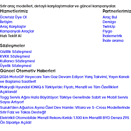
Sıfır araç modelleri, detaylı karşılaştırmalar ve güncel kampanyalar.
Hizmetlerimiz
Partnerlerimiz
Ücretsiz Üye Ol
Araç Bul
İletişim
Dersigo
Araç Karşılaştır
TwinUp
Kampanyalı Araçlar
Fiygo
Hızlı Teklif Al
İhalemetrik
İhale arama
Sözleşmeler
Gizlilik Sözleşmesi
KVKK Sözleşmesi
Kullanıcı Sözleşmesi
Üyelik Sözleşmesi
Güncel Otomotiv Haberleri
2026 MotoGP Heyecanı Tam Gaz Devam Ediyor: Yarış Takvimi, Yayın Kanalı
ve Başlama Saatleri!
Makyajlı Hyundai IONIQ 6 Türkiye’de: Fiyatı, Menzili ve Tüm Özellikleri
Açıklandı!
Togg Servis Ağını Hızla Büyütüyor: Türkiye Genelinde Sabit ve Mobil Servis
Sayısı Artıyor!
Suzuki’den Ağustos Ayına Özel Dev Hamle: Vitara ve S-Cross Modellerinde
Sıfır Faiz ve Takas Desteği!
Elektrikli Otomobilde Menzil Rekoru Kırıldı: 1.100 km Menzilli BYD Denza Z9S
Ön Siparişe Açıldı!