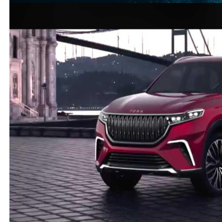
(
95
)
(
29
)
Cevap yaz
Yerli otomobil
-
TOGG SUV
-
Misafir Kullanıcı
2 Nisan 2023
Milli ve yerli arabamız vatan a millet hayırlı olsun
güzel araba suv model gördüm muhteşem olmuş
bursa da inşaallah bizde alırız
(
9
)
(
6
)
Cevap yaz
Misafir Kullanıcı
AKP kaldığı sürece zor alırız. Asgari ücret 17.000 tl.
Sana bana yapmıyorlar.
(
0
)
(
0
)
Misafir Kullanıcı
Asgari ücretle çalışan adamın arabayla işi ne bizde
çalıştık zamanında işimiz olmadı arabayla
(
0
)
(
0
)
Yerli otomobil
-
TOGG SUV
-
Misafir Kullanıcı
26 Mart 2023
Vatana millete hayırlı olsun kanun veya yasa
çıkartmaları lazım her haneye bir adet mecbur olması