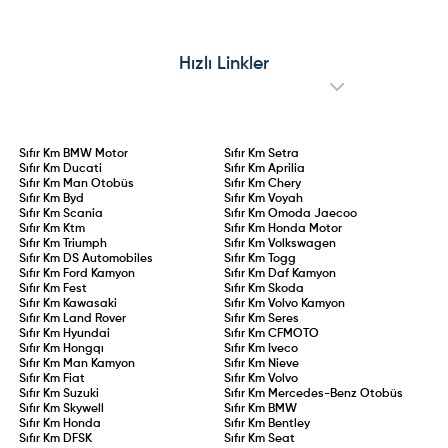
(
0
)
(
0
)
Hızlı Linkler
Sıfır Km
BMW Motor
Sıfır Km
Setra
Sıfır Km
Ducati
Sıfır Km
Aprilia
Sıfır Km
Man Otobüs
Sıfır Km
Chery
Sıfır Km
Byd
Sıfır Km
Voyah
Sıfır Km
Scania
Sıfır Km
Omoda Jaecoo
Sıfır Km
Ktm
Sıfır Km
Honda Motor
Sıfır Km
Triumph
Sıfır Km
Volkswagen
Sıfır Km
DS Automobiles
Sıfır Km
Togg
Sıfır Km
Ford Kamyon
Sıfır Km
Daf Kamyon
Sıfır Km
Fest
Sıfır Km
Skoda
Sıfır Km
Kawasaki
Sıfır Km
Volvo Kamyon
Sıfır Km
Land Rover
Sıfır Km
Seres
Sıfır Km
Hyundai
Sıfır Km
CFMOTO
Sıfır Km
Hongqı
Sıfır Km
Iveco
Sıfır Km
Man Kamyon
Sıfır Km
Nieve
Sıfır Km
Fiat
Sıfır Km
Volvo
Sıfır Km
Suzuki
Sıfır Km
Mercedes-Benz Otobüs
Sıfır Km
Skywell
Sıfır Km
BMW
Sıfır Km
Honda
Sıfır Km
Bentley
Sıfır Km
DFSK
Sıfır Km
Seat