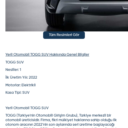
Yok anasının amı
(
0
)
(
0
)
Yerli otomobil
-
TOGG SUV
-
Misafir Kullanıcı
17 Mart 2023
Tüm Resimleri Gör
Vatana millete hayırlı uğurlu olsun.
(
8
)
(
6
)
Cevap yaz
Misafir Kullanıcı
Ne milleti vatana zengine hayırlı olsun</br>
Yerli Otomobil TOGG SUV Hakkında Genel Bilgiler
(
0
)
(
0
)
TOGG SUV
Nesiller:
1
Yerli otomobil
-
TOGG SUV
-
Misafir Kullanıcı
İlk Üretim Yılı:
2022
8 Ocak 2023
Motorlar:
Elektrikli
Emekli birmemur alabiliyormu calışan bir vatandaş
Kasa Tipi:
SUV
kaçyılda sahip olabiliyor herkesime hitap eden
çeşitleri varmı mili olanı milli vatandaş alabiliyormu
yoksa yine zengin arabasımı ürettik,yoksa
Yerli Otomobil TOGG SUV
parakazanmak için elin gavurunun hizmetciliğinimi
yapacaz yaptik diyorsak 55 milyonun kaçı buaracı
TOGG (Türkiye'nin Otomobili Girişim Grubu), Türkiye merkezli bir
kullanacak hangi devlet kurumları buaracı
otomobil üreticisidir. Firma, fikri mülkiyet haklarına sahip olduğu ilk
otonom aracının 2022’nin son aylarında seri üretime başlayacağı
kullanacak bunlarıda ilgililer anlatırsa sevinirim