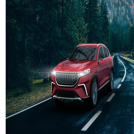
sayesinde 24 saat üretim gerçekleşmiş olacak. Bu
yeni sistem hayırlı olsun. Bu sistem tüm Türkiye için
örnek olsun ve her tarafa yayılsın.
(
3
)
(
10
)
Cevap yaz
Misafir Kullanıcı
Yasini merak ettim. Bu zekayla nasil yasiyorsun?</br>
(
0
)
(
0
)
Misafir Kullanıcı
Yaaa adamın kafa zehir helal olsun çözümü çok kolay
bulmuş ülkenin en zeki adamı tebrik ederim bu
arkadaşı kaçırmayın değerlendirin çağ kapatıp çağ
atlatır bu zekayla mübarek ????
(
0
)
(
0
)
Misafir Kullanıcı
Parça tedarikinde aksama olduğundan
(
0
)
(
0
)
Yerli otomobil
-
TOGG SUV
-
Misafir Kullanıcı
15 Ağustos 2023
Sayfayı inceliyorum araç ile ilgili yorum bulmak
istiyorum fakat sanki bir hayal üzerinden herkes
birbirini yiyor. Arkadaşlar aracı alan kullanan servis
deneyimi olan varsa yazsın boş muhabbet etmeyin.