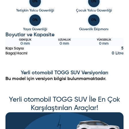
0
%
0
%
Yetişkin Yolcu Güvenliği
Çocuk Yolcu Güvenliği
0
%
0
%
Yaya Güvenliği
Güvenlik Ekipmanı
Boyutlar ve Kapasite
GENIŞLIK
UZUNLUK
YÜKSEKLIK
0
mm
0
mm
0
mm
5
Kapı Sayısı
0 Litre
Bagaj Hacmi
Yerli otomobil
TOGG SUV
Versiyonları
Bu model için versiyon bilgisi bulunmamaktadır.
Yerli otomobil
TOGG SUV
İle En Çok
Karşılaştırılan Araçlar!