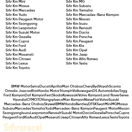
Sıfır Km
Mini
Sıfır Km
MG
Sıfır Km
Maxus
Sıfır Km
Subaru
Sıfır Km
Mercedes
Sıfır Km
Yamaha
Sıfır Km
Yudo
Sıfır Km
Mercedes-Benz Kamyon
Sıfır Km
Peugeot Motor
Sıfır Km
Nissan
Sıfır Km
Ssangyong
Sıfır Km
Isuzu
Sıfır Km
Leapmotor
Sıfır Km
Renault
Sıfır Km
Suzuki Motor
Sıfır Km
Dacia
Sıfır Km
Gazelle
Sıfır Km
Porsche
Sıfır Km
Cupra
Sıfır Km
Peugeot
Sıfır Km
Ford
Sıfır Km
Kia
Sıfır Km
Audi
Sıfır Km
Opel
Sıfır Km
Maserati
Sıfır Km
Jeep
Sıfır Km
Citroen
Sıfır Km
Alfa Romeo
Sıfır Km
Lexus
Sıfır Km
Tesla
Sıfır Km
Toyota
BMW Motor
Setra
Ducati
Aprilia
Man Otobüs
Chery
Byd
Voyah
Scania
Omoda Jaecoo
Ktm
Honda Motor
Triumph
Volkswagen
DS Automobiles
Togg
Ford Kamyon
Daf Kamyon
Fest
Skoda
Kawasaki
Volvo Kamyon
Land Rover
Seres
Hyundai
CFMOTO
Hongqı
Iveco
Man Kamyon
Nieve
Fiat
Volvo
Suzuki
Mercedes-Benz Otobüs
Skywell
BMW
Honda
Bentley
DFSK
Seat
Mini
MG
Maxus
Subaru
Mercedes
Yamaha
Yudo
Mercedes-Benz Kamyon
Peugeot Motor
Nissan
Ssangyong
Isuzu
Leapmotor
Renault
Suzuki Motor
Dacia
Gazelle
Porsche
Cupra
Peugeot
Ford
Kia
Audi
Opel
Maserati
Jeep
Citroen
Alfa Romeo
Lexus
Tesla
Toyota