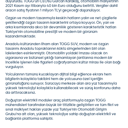
duyuruldu. TOGG’un CEO'su Gürcan Karakaş, otomobilin maliyetinin
miligörüş düşüncesi ile
2021 Kasım ayı itibarıyla 40 bin Euro olduğunu belirtti. Vergiler dahil
(
19
)
(
11
)
Cevap yaz
aracın satış fiyatının 1 milyon TL’yi geçeceği düşünülüyor.
Misafir Kullanıcı
Herkes porshe veya ferrariye binemiyor çok sevdiğiniz
Özgün ve modern tasarımıyla keskin hatların yalın ve net çizgilerle
yabancı ülkelerde.Toog unda daha çok halka
şekillendiği özgün tasarım karakterini ortaya koyuyor. Ön, yan ve
hitabeden modelleri çıkacak.
arka kısımlarında akıcı bir devamlılık gösteren karakteristik hatları
Türkiye’nin otomobiline prestijli ve modern bir görünüm
(
0
)
(
0
)
kazandırmaktadır.
Misafir Kullanıcı
100 sene olmuş Almanyada mercedes,İtalya da
Anadolu kültüründen ilham alan TOGG SUV, modern ve özgün
Ferrari ve İngiltere de her ikamet eden jaguar
tasarımı Anadolu topraklarının köklü simgelerinden biri olan
alabiliyor mu!!? sen gelmişsin togg çıkalı 2 ay olmuş
lalelerden esinlenmiştir. Otomobilin yoldaki imzası olacak ön
boş boş konuşuyorsun
ızgarasına ve bütünsel şıklığı tamamlayan jantlarına modern bir
(
0
)
(
0
)
incelikle işlenen lale figürleri coğrafyamızın kültür mirası ile olan bağı
Misafir Kullanıcı
vurguluyor.
100 sene olmuş Almanyada mercedes,İtalya da
Yolcularının tümünü kucaklayan dijital bilgi eğlence ekranı hem
Ferrari ve İngiltere de her ikamet eden jaguar
bilgilerin kolaylıkla takibini hem de yolcusuna özel içeriğin
alabiliyor mu!!? sen gelmişsin togg çıkalı 2 ay olmuş
görünürlüğünü sunuyor. Sürücüyü merkeze alan ara yüz tasarımıyla
boş boş konuşuyorsun
yüksek teknolojiyi kolaylıkla kullanabilecek ve sürüş konforunu daha
(
0
)
(
0
)
da arttıracaksınız.
Misafir Kullanıcı
Doğuştan elektrikli modüler araç platformuyla özgün TOGG
Elektrikli bisiklet al sende dostum paran yoksa
mühendisleri tarafından büyük bir titizlikle geliştirilen ve tüm fikri ve
(
0
)
(
0
)
sınai mülkiyet hakları yüzde yüz Türkiye'nin Otomobili Girişim
Misafir Kullanıcı
Grubu’na ait olan, yüksek teknolojiye sahip doğuştan elektrikli ve
Emekli memur eskiden ancak emekli olunca
bağlantılı platforma sahiptir.
ikramiyesine bir şey alabilirdi...Şimdi en düşük
seviyede bir memurun bile evi arabası var...