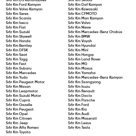
Sıfır Km
DS Automobiles
Sıfır Km
Skoda
Sıfır Km
Ford Kamyon
Sıfır Km
Daf Kamyon
Sıfır Km
Volvo Kamyon
Sıfır Km
Kawasaki
Sıfır Km
Seres
Sıfır Km
CFMOTO
Sıfır Km
Scania
Sıfır Km
Man Kamyon
Sıfır Km
Iveco
Sıfır Km
Volvo
Sıfır Km
Fiat
Sıfır Km
Nieve
Sıfır Km
Suzuki
Sıfır Km
Mercedes-Benz Otobüs
Sıfır Km
Skywell
Sıfır Km
BMW
Sıfır Km
Honda
Sıfır Km
Voyah
Sıfır Km
Bentley
Sıfır Km
Hyundai
Sıfır Km
DFSK
Sıfır Km
Mini
Sıfır Km
Seat
Sıfır Km
Hongqı
Sıfır Km
Togg
Sıfır Km
Land Rover
Sıfır Km
Fest
Sıfır Km
MG
Sıfır Km
Subaru
Sıfır Km
Maxus
Sıfır Km
Mercedes
Sıfır Km
Yamaha
Sıfır Km
Yudo
Sıfır Km
Mercedes-Benz Kamyon
Sıfır Km
Peugeot Motor
Sıfır Km
Ssangyong
Sıfır Km
Nissan
Sıfır Km
Isuzu
Sıfır Km
Leapmotor
Sıfır Km
Renault
Sıfır Km
Suzuki Motor
Sıfır Km
Dacia
Sıfır Km
Cupra
Sıfır Km
Porsche
Sıfır Km
Gazelle
Sıfır Km
Ford
Sıfır Km
Peugeot
Sıfır Km
Kia
Sıfır Km
Opel
Sıfır Km
Audi
Sıfır Km
Citroen
Sıfır Km
Maserati
Sıfır Km
Jeep
Sıfır Km
Lexus
Sıfır Km
Alfa Romeo
Sıfır Km
Tesla
Sıfır Km
Toyota