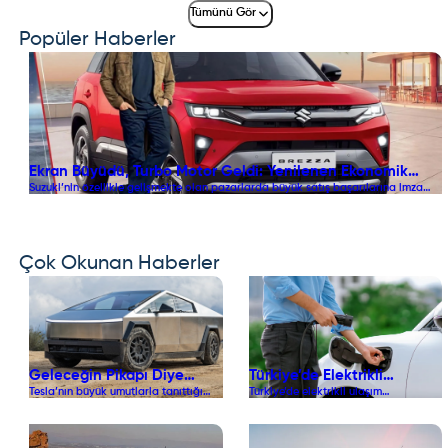
Tümünü Gör
Popüler Haberler
Ekran Büyüdü, Turbo Motor Geldi: Yenilenen Ekonomik
Suzuki’nin özellikle gelişmekte olan pazarlarda büyük satış başarılarına imza
SUV Suzuki Brezza Tanıtıldı!
atan ekonomik B-SUV modeli Brezza, kapsamlı makyaj operasyonuyla
yenilendi. Yaklaşık 7.700 dolarlık uygun başlangıç fiyatıyla satışa sunulan
2026 Suzuki Brezza; 110 HP’lik yeni 1.0 Boosterjet turbo motor seçeneği, 10.1
inçlik multimedya ekranı, havalandırmalı koltukları ve gelişmiş ADAS sürüş
destek sistemleriyle kompakt SUV rekabetini kızıştırıyor.
Çok Okunan Haberler
Geleceğin Pikapı Diye
Türkiye’de Elektrikli
Tesla’nın büyük umutlarla tanıttığı
Türkiye’de elektrikli ulaşım
Tanıtılmıştı: Tesla
Mobilite Devrimi: EPDK
futuristik pikap modeli Cybertruck,
ekosistemi büyüme rekorlarını
Cybertruck ABD Tarihinin
Haziran 2026 Raporunda
ABD otomotiv tarihinin en büyük
tazelemeye devam ediyor. Enerji
En Büyük Fiyaskolarından
ticari başarısızlıklarından biri
Araç Parkı 450 Bini Aştı!
Piyasası Düzenleme Kurumu (EPDK)
olarak gösterilmeye başlandı. Elon
tarafından paylaşılan Haziran 2026