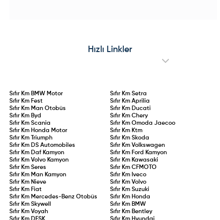
ve tamamen elektrikli bataryalı güç
özel seri; iç mekanda "Urban Blue"
ünitesine kavuşan e-Amarok
teması, Advanced Comfort®
prototype testleri sürdürülüyor. Çift
koltuklar ve yenilikçi C-Zen lounge
motorlu dört tekerlekten çekiş
kokpitiyle konforu ön plana
altyapısı, yüksek batarya
çıkarıyor. 145 HP hibrit ve 83 kW
kapasitesi ve hızlı şarj desteğiyle
elektrikli motor seçenekleriyle
öne çıkacak olan elektrikli
sunulan Collection serisi, stil ve
Amarok’un, madencilik, filolar ve
pratikliği bir arada arayan
Hızlı Linkler
çevreci pikap tutkunları için küresel
sürücülere hitap ediyor.
pazarlara sunulması hedefleniyor.
Sıfır Km
BMW Motor
Sıfır Km
Setra
Sıfır Km
Fest
Sıfır Km
Aprilia
Sıfır Km
Man Otobüs
Sıfır Km
Ducati
Sıfır Km
Byd
Sıfır Km
Chery
Sıfır Km
Scania
Sıfır Km
Omoda Jaecoo
Sıfır Km
Honda Motor
Sıfır Km
Ktm
Sıfır Km
Triumph
Sıfır Km
Skoda
Sıfır Km
DS Automobiles
Sıfır Km
Volkswagen
Sıfır Km
Daf Kamyon
Sıfır Km
Ford Kamyon
Sıfır Km
Volvo Kamyon
Sıfır Km
Kawasaki
Sıfır Km
Seres
Sıfır Km
CFMOTO
Sıfır Km
Man Kamyon
Sıfır Km
Iveco
Sıfır Km
Nieve
Sıfır Km
Volvo
Sıfır Km
Fiat
Sıfır Km
Suzuki
Sıfır Km
Mercedes-Benz Otobüs
Sıfır Km
Honda
Sıfır Km
Skywell
Sıfır Km
BMW
Sıfır Km
Voyah
Sıfır Km
Bentley
Sıfır Km
DFSK
Sıfır Km
Hyundai