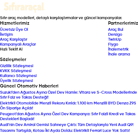
Sıfır araç modelleri, detaylı karşılaştırmalar ve güncel kampanyalar.
Hizmetlerimiz
Partnerlerimiz
Ücretsiz Üye Ol
Araç Bul
İletişim
Dersigo
Araç Karşılaştır
TwinUp
Kampanyalı Araçlar
Fiygo
Hızlı Teklif Al
İhalemetrik
İhale arama
Sözleşmeler
Gizlilik Sözleşmesi
KVKK Sözleşmesi
Kullanıcı Sözleşmesi
Üyelik Sözleşmesi
Güncel Otomotiv Haberleri
Suzuki’den Ağustos Ayına Özel Dev Hamle: Vitara ve S-Cross Modellerinde
Sıfır Faiz ve Takas Desteği!
Elektrikli Otomobilde Menzil Rekoru Kırıldı: 1.100 km Menzilli BYD Denza Z9S
Ön Siparişe Açıldı!
Peugeot’dan Ağustos Ayına Özel Dev Kampanya: Sıfır Faizli Kredi ve Takas
Destekleri Başladı!
Audi’nin Dev Amiral Gemisi Sahneye Çıktı: Tüm Detaylarıyla Yeni Audi Q9!
Tasarımı Tartışıldı, Kotası İki Ayda Doldu: Elektrikli Ferrari Luce Yok Sattı!