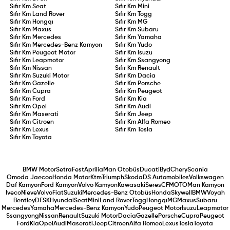
Sıfır Km
Seat
Sıfır Km
Mini
Sıfır Km
Land Rover
Sıfır Km
Togg
Sıfır Km
Hongqı
Sıfır Km
MG
Sıfır Km
Maxus
Sıfır Km
Subaru
Sıfır Km
Mercedes
Sıfır Km
Yamaha
Sıfır Km
Mercedes-Benz Kamyon
Sıfır Km
Yudo
Sıfır Km
Peugeot Motor
Sıfır Km
Isuzu
Sıfır Km
Leapmotor
Sıfır Km
Ssangyong
Sıfır Km
Nissan
Sıfır Km
Renault
Sıfır Km
Suzuki Motor
Sıfır Km
Dacia
Sıfır Km
Gazelle
Sıfır Km
Porsche
Sıfır Km
Cupra
Sıfır Km
Peugeot
Sıfır Km
Ford
Sıfır Km
Kia
Sıfır Km
Opel
Sıfır Km
Audi
Sıfır Km
Maserati
Sıfır Km
Jeep
Sıfır Km
Citroen
Sıfır Km
Alfa Romeo
Sıfır Km
Lexus
Sıfır Km
Tesla
Sıfır Km
Toyota
BMW Motor
Setra
Fest
Aprilia
Man Otobüs
Ducati
Byd
Chery
Scania
Omoda Jaecoo
Honda Motor
Ktm
Triumph
Skoda
DS Automobiles
Volkswagen
Daf Kamyon
Ford Kamyon
Volvo Kamyon
Kawasaki
Seres
CFMOTO
Man Kamyon
Iveco
Nieve
Volvo
Fiat
Suzuki
Mercedes-Benz Otobüs
Honda
Skywell
BMW
Voyah
Bentley
DFSK
Hyundai
Seat
Mini
Land Rover
Togg
Hongqı
MG
Maxus
Subaru
Mercedes
Yamaha
Mercedes-Benz Kamyon
Yudo
Peugeot Motor
Isuzu
Leapmotor
Ssangyong
Nissan
Renault
Suzuki Motor
Dacia
Gazelle
Porsche
Cupra
Peugeot
Ford
Kia
Opel
Audi
Maserati
Jeep
Citroen
Alfa Romeo
Lexus
Tesla
Toyota