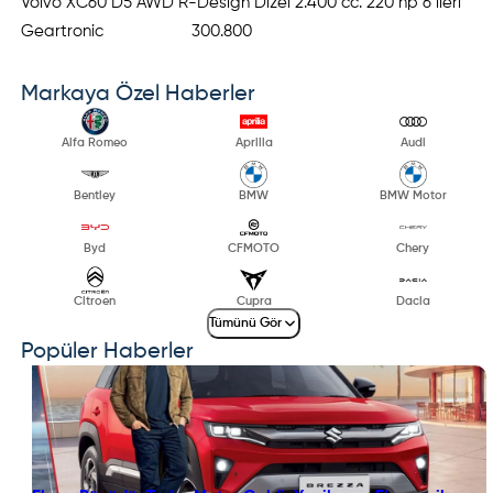
Volvo XC60 D5 AWD R-Design Dizel 2.400 cc. 220 hp 6 ileri
Geartronic 300.800
Markaya Özel Haberler
Alfa Romeo
Aprilia
Audi
Bentley
BMW
BMW Motor
Byd
CFMOTO
Chery
Citroen
Cupra
Dacia
Tümünü Gör
Popüler Haberler