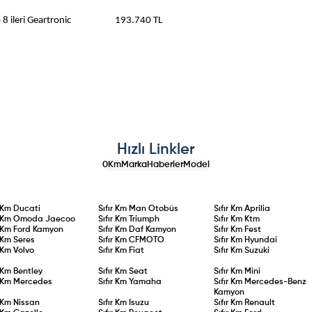
90 hp 8 ileri Geartronic 193.740 TL
Hızlı Linkler
0Km
Marka
Haberler
Model
r Km
Ducati
Sıfır Km
Man Otobüs
Sıfır Km
Aprilia
r Km
Omoda Jaecoo
Sıfır Km
Triumph
Sıfır Km
Ktm
r Km
Ford Kamyon
Sıfır Km
Daf Kamyon
Sıfır Km
Fest
r Km
Seres
Sıfır Km
CFMOTO
Sıfır Km
Hyundai
r Km
Volvo
Sıfır Km
Fiat
Sıfır Km
Suzuki
r Km
Bentley
Sıfır Km
Seat
Sıfır Km
Mini
r Km
Mercedes
Sıfır Km
Yamaha
Sıfır Km
Mercedes-Benz
Kamyon
r Km
Nissan
Sıfır Km
Isuzu
Sıfır Km
Renault