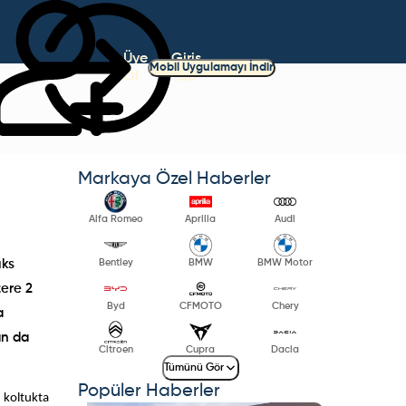
Üye
Giriş
Mobil Uygulamayı İndir
Ol
Yap
Markaya Özel Haberler
Alfa Romeo
Aprilia
Audi
Bentley
BMW
BMW Motor
üks
zere 2
Byd
CFMOTO
Chery
a
an da
Citroen
Cupra
Dacia
Tümünü Gör
Popüler Haberler
 koltukta