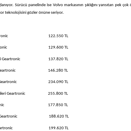
lanıyor. Sürücü panelinde ise Volvo markasının şıklığını yansıtan pek çok ö
or teknolojisini gözler önüne seriyor.
 6 ileri Geartronic 122.550 TL
 6 ileri Geartronic 129.600 TL
 hp 6 ileri Geartronic 137.820 TL
hp 6 ileri Geartronic 146.280 TL
p 8 ileri Geartronic 234.090 TL
6 hp 8 ileri Geartronic 255.800 TL
8 ileri Geartronic 177.850 TL
 hp 8 ileri Geartronic 188.620 TL
hp 8 ileri Geartronic 199.620 TL