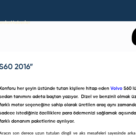
umlar
Haberler
S60 2016”
Konforu her şeyin üstünde tutan kişilere hitap eden
Volvo
S60 l
sedan tanımını adeta baştan yazıyor. Dizel ve benzinli olmak ü
farklı motor seçeneğine sahip olarak üretilen araç aynı zamand
sadece istediğiniz özelliklere para ödemenizi sağlamak açısınd
farklı donanım paketlerine ayrılıyor.
Aracın son derece uzun tutulan dingil ve aks mesafeleri sayesinde arka