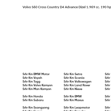
Volvo S60 Cross Country D4 Advance Dizel 1.969 cc. 1
Sıfır Km
BMW Motor
Sıfır Km
Setra
Sıfı
Sıfır Km
Voyah
Sıfır Km
Scania
Sıfı
Sıfır Km
Togg
Sıfır Km
Volkswagen
Sıfı
Sıfır Km
Volvo Kamyon
Sıfır Km
Land Rover
Sıfı
Sıfır Km
Man Kamyon
Sıfır Km
Nieve
Sıfı
Sıfır Km
Honda
Sıfır Km
BMW
Sıfı
Sıfır Km
Subaru
Sıfır Km
Maxus
Sıfı
Sıfır Km
Ssangyong
Sıfır Km
Leapmotor
Sıfı