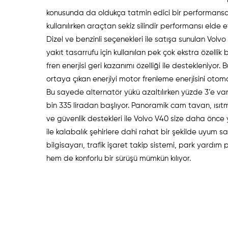
konusunda da oldukça tatmin edici bir performansa s
kullanılırken araçtan sekiz silindir performansı elde 
Dizel ve benzinli seçenekleri ile satışa sunulan Volv
yakıt tasarrufu için kullanılan pek çok ekstra özelli
fren enerjisi geri kazanımı özelliği ile destekleniyo
ortaya çıkan enerjiyi motor frenleme enerjisini otom
Bu sayede alternatör yükü azaltılırken yüzde 3’e va
bin 335 liradan başlıyor. Panoramik cam tavan, ısıtma
ve güvenlik destekleri ile Volvo V40 size daha ön
ile kalabalık şehirlere dahi rahat bir şekilde uyum sa
bilgisayarı, trafik işaret takip sistemi, park yardım p
hem de konforlu bir sürüşü mümkün kılıyor.