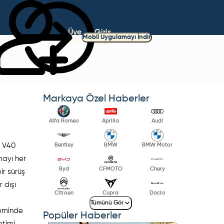
Üye
Giriş
Mobil Uygulamayı İndir
Ol
Yap
Markaya Özel Haberler
Alfa Romeo
Aprilia
Audi
o V40
Bentley
BMW
BMW Motor
mayı her
Byd
CFMOTO
Chery
ir sürüş
 dışı
Citroen
Cupra
Dacia
Tümünü Gör
teminde
Popüler Haberler
etimi