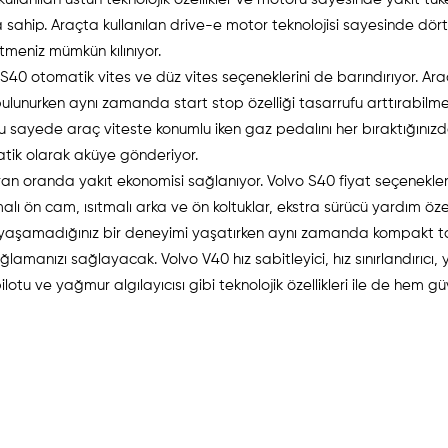
ahip. Araçta kullanılan drive-e motor teknolojisi sayesinde dört s
etmeniz mümkün kılınıyor.
o S40 otomatik vites ve düz vites seçeneklerini de barındırıyor. Ar
k bulunurken aynı zamanda start stop özelliği tasarrufu arttırabilme
r. Bu sayede araç viteste konumlu iken gaz pedalını her bıraktığınız
atik olarak aküye gönderiyor.
ran oranda yakıt ekonomisi sağlanıyor. Volvo S40 fiyat seçenekleri
lı ön cam, ısıtmalı arka ve ön koltuklar, ekstra sürücü yardım özell
ce yaşamadığınız bir deneyimi yaşatırken aynı zamanda kompakt t
ğlamanızı sağlayacak. Volvo V40 hız sabitleyici, hız sınırlandırıcı, 
ilotu ve yağmur algılayıcısı gibi teknolojik özellikleri ile de hem gü