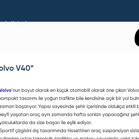
umlar
Haberler
olvo V40”
Volvo
’nun boyut olarak en küçük otomobili olarak öne çıkan Volv
kompakt tasarımı ile yoğun trafikte bile kendisine açık bir yol bul
zaman başarıyor. Yapısı sayesinde şehir içerisinde oldukça etkili b
keyfi yaşatan araç aynı zamanda hafta sonları yapacağınız şehir
yolculuklarda da size başarı ile eşlik ediyor.
Sportif çizgisini dış tasarımında hissettiren araç süspansiyon sis
kullanılan üstün teknolojik özellikler ve motoru sayesinde yakıt tük