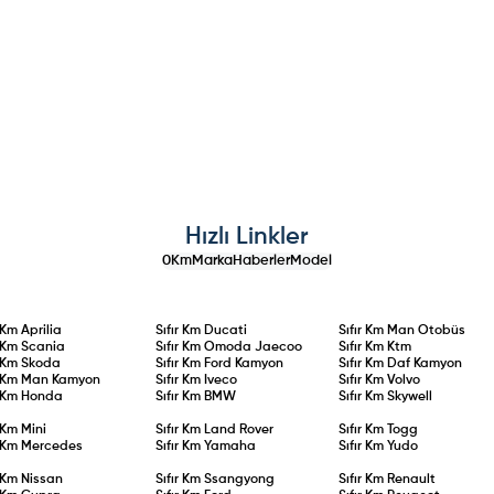
Hızlı Linkler
0Km
Marka
Haberler
Model
r Km
Aprilia
Sıfır Km
Ducati
Sıfır Km
Man Otobüs
r Km
Scania
Sıfır Km
Omoda Jaecoo
Sıfır Km
Ktm
r Km
Skoda
Sıfır Km
Ford Kamyon
Sıfır Km
Daf Kamyon
r Km
Man Kamyon
Sıfır Km
Iveco
Sıfır Km
Volvo
r Km
Honda
Sıfır Km
BMW
Sıfır Km
Skywell
r Km
Mini
Sıfır Km
Land Rover
Sıfır Km
Togg
r Km
Mercedes
Sıfır Km
Yamaha
Sıfır Km
Yudo
r Km
Nissan
Sıfır Km
Ssangyong
Sıfır Km
Renault