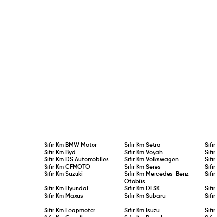
Sıfır Km
BMW Motor
Sıfır Km
Setra
Sıfı
Sıfır Km
Byd
Sıfır Km
Voyah
Sıfı
Sıfır Km
DS Automobiles
Sıfır Km
Volkswagen
Sıfı
Sıfır Km
CFMOTO
Sıfır Km
Seres
Sıfı
Sıfır Km
Suzuki
Sıfır Km
Mercedes-Benz
Sıfı
Otobüs
Sıfır Km
Hyundai
Sıfır Km
DFSK
Sıfı
Sıfır Km
Maxus
Sıfır Km
Subaru
Sıfı
Sıfır Km
Leapmotor
Sıfır Km
Isuzu
Sıfı