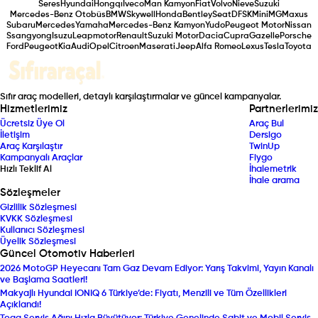
Seres
Hyundai
Hongqı
Iveco
Man Kamyon
Fiat
Volvo
Nieve
Suzuki
Mercedes-Benz Otobüs
BMW
Skywell
Honda
Bentley
Seat
DFSK
Mini
MG
Maxus
Subaru
Mercedes
Yamaha
Mercedes-Benz Kamyon
Yudo
Peugeot Motor
Nissan
Ssangyong
Isuzu
Leapmotor
Renault
Suzuki Motor
Dacia
Cupra
Gazelle
Porsche
Ford
Peugeot
Kia
Audi
Opel
Citroen
Maserati
Jeep
Alfa Romeo
Lexus
Tesla
Toyota
Sıfır araç modelleri, detaylı karşılaştırmalar ve güncel kampanyalar.
Hizmetlerimiz
Partnerlerimiz
Ücretsiz Üye Ol
Araç Bul
İletişim
Dersigo
Araç Karşılaştır
TwinUp
Kampanyalı Araçlar
Fiygo
Hızlı Teklif Al
İhalemetrik
İhale arama
Sözleşmeler
Gizlilik Sözleşmesi
KVKK Sözleşmesi
Kullanıcı Sözleşmesi
Üyelik Sözleşmesi
Güncel Otomotiv Haberleri
2026 MotoGP Heyecanı Tam Gaz Devam Ediyor: Yarış Takvimi, Yayın Kanalı
ve Başlama Saatleri!
Makyajlı Hyundai IONIQ 6 Türkiye’de: Fiyatı, Menzili ve Tüm Özellikleri
Açıklandı!