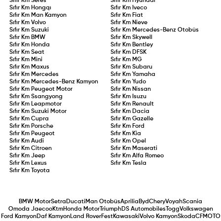
Sıfır Km
Seres
Sıfır Km
Hyundai
Sıfır Km
Hongqı
Sıfır Km
Iveco
Sıfır Km
Man Kamyon
Sıfır Km
Fiat
Sıfır Km
Volvo
Sıfır Km
Nieve
Sıfır Km
Suzuki
Sıfır Km
Mercedes-Benz Otobüs
Sıfır Km
BMW
Sıfır Km
Skywell
Sıfır Km
Honda
Sıfır Km
Bentley
Sıfır Km
Seat
Sıfır Km
DFSK
Sıfır Km
Mini
Sıfır Km
MG
Sıfır Km
Maxus
Sıfır Km
Subaru
Sıfır Km
Mercedes
Sıfır Km
Yamaha
Sıfır Km
Mercedes-Benz Kamyon
Sıfır Km
Yudo
Sıfır Km
Peugeot Motor
Sıfır Km
Nissan
Sıfır Km
Ssangyong
Sıfır Km
Isuzu
Sıfır Km
Leapmotor
Sıfır Km
Renault
Sıfır Km
Suzuki Motor
Sıfır Km
Dacia
Sıfır Km
Cupra
Sıfır Km
Gazelle
Sıfır Km
Porsche
Sıfır Km
Ford
Sıfır Km
Peugeot
Sıfır Km
Kia
Sıfır Km
Audi
Sıfır Km
Opel
Sıfır Km
Citroen
Sıfır Km
Maserati
Sıfır Km
Jeep
Sıfır Km
Alfa Romeo
Sıfır Km
Lexus
Sıfır Km
Tesla
Sıfır Km
Toyota
BMW Motor
Setra
Ducati
Man Otobüs
Aprilia
Byd
Chery
Voyah
Scania
Omoda Jaecoo
Ktm
Honda Motor
Triumph
DS Automobiles
Togg
Volkswagen
Ford Kamyon
Daf Kamyon
Land Rover
Fest
Kawasaki
Volvo Kamyon
Skoda
CFMOTO