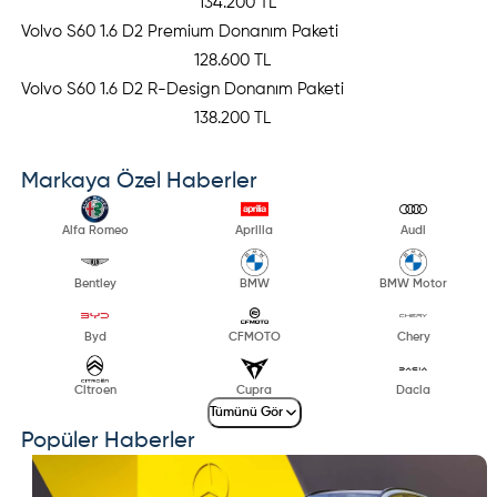
134.200 TL
Volvo S60 1.6 D2 Premium Donanım Paketi
128.600 TL
Volvo S60 1.6 D2 R-Design Donanım Paketi
138.200 TL
Markaya Özel Haberler
Alfa Romeo
Aprilia
Audi
Bentley
BMW
BMW Motor
Byd
CFMOTO
Chery
Citroen
Cupra
Dacia
Tümünü Gör
Popüler Haberler