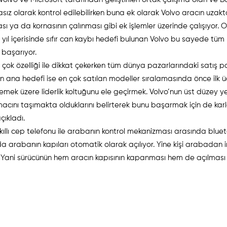
ız olarak kontrol edilebilirken buna ek olarak Volvo aracın uzak
 ya da kornasının çalınması gibi ek işlemler üzerinde çalışıyor. 
 yıl içerisinde sıfır can kaybı hedefi bulunan Volvo bu sayede tüm
 başarıyor.
k çok özelliği ile dikkat çekerken tüm dünya pazarlarındaki satış p
ana hedefi ise en çok satılan modeller sıralamasında önce ilk 
mek üzere liderlik koltuğunu ele geçirmek. Volvo’nun üst düzey yetk
cını taşımakta olduklarını belirterek bunu başarmak için de karl
çıkladı.
 akıllı cep telefonu ile arabanın kontrol mekanizması arasında blue
da arabanın kapıları otomatik olarak açılıyor. Yine kişi arabadan i
 Yani sürücünün hem aracın kapısının kapanması hem de açılması 