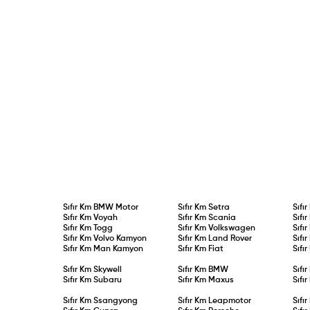
Sıfır Km
BMW Motor
Sıfır Km
Setra
Sıfı
Sıfır Km
Voyah
Sıfır Km
Scania
Sıfı
Sıfır Km
Togg
Sıfır Km
Volkswagen
Sıfı
Sıfır Km
Volvo Kamyon
Sıfır Km
Land Rover
Sıfı
Sıfır Km
Man Kamyon
Sıfır Km
Fiat
Sıfı
Sıfır Km
Skywell
Sıfır Km
BMW
Sıfı
Sıfır Km
Subaru
Sıfır Km
Maxus
Sıfı
Sıfır Km
Ssangyong
Sıfır Km
Leapmotor
Sıfı