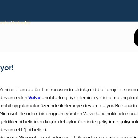
umlar
Haberler
yor!
Yeni nesil araba üretimi konusunda oldukça iddialı projeler sunm
devam eden
Volvo
anahtarla giriş sisteminin yerini almasını planl
mobil uygulamalar üzerinde ilerlemeye devam ediyor. Bu konuda
Microsoft ile ortak bir program yürüten Volvo konu hakkında sona
geldiklerini belirtirken küçük detaylar üzerinde geliştirme çalışmal
devam ettiğini belirtti.
Volvo ve Microsoft tarafından geliştirilen ortak çalışma olan ve 