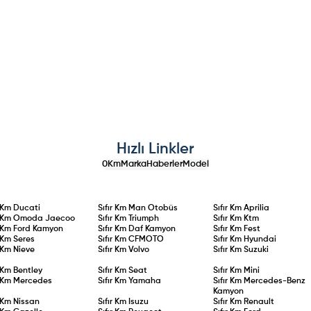
Hızlı Linkler
0Km
Marka
Haberler
Model
r Km
Ducati
Sıfır Km
Man Otobüs
Sıfır Km
Aprilia
r Km
Omoda Jaecoo
Sıfır Km
Triumph
Sıfır Km
Ktm
r Km
Ford Kamyon
Sıfır Km
Daf Kamyon
Sıfır Km
Fest
r Km
Seres
Sıfır Km
CFMOTO
Sıfır Km
Hyundai
r Km
Nieve
Sıfır Km
Volvo
Sıfır Km
Suzuki
r Km
Bentley
Sıfır Km
Seat
Sıfır Km
Mini
r Km
Mercedes
Sıfır Km
Yamaha
Sıfır Km
Mercedes-Benz
Kamyon
r Km
Nissan
Sıfır Km
Isuzu
Sıfır Km
Renault