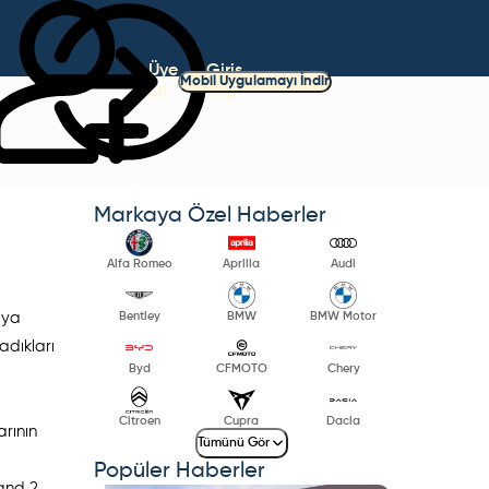
Üye
Giriş
Mobil Uygulamayı İndir
Ol
Yap
Markaya Özel Haberler
Alfa Romeo
Aprilia
Audi
aya
Bentley
BMW
BMW Motor
adıkları
Byd
CFMOTO
Chery
Citroen
Cupra
Dacia
arının
Tümünü Gör
Popüler Haberler
Band 2