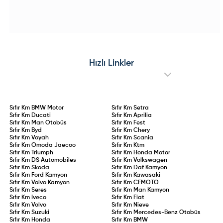
Avustralya merkezli EV conversion
tasarımındaki kırmızı dokunuşlar ve
Hazırlanıyor!
uzmanı ROEV iş birliğiyle geliştirilen
özel jant detaylarıyla dikkat çeken
ve tamamen elektrikli bataryalı güç
özel seri; iç mekanda "Urban Blue"
ünitesine kavuşan e-Amarok
teması, Advanced Comfort®
prototype testleri sürdürülüyor. Çift
koltuklar ve yenilikçi C-Zen lounge
motorlu dört tekerlekten çekiş
kokpitiyle konforu ön plana
altyapısı, yüksek batarya
çıkarıyor. 145 HP hibrit ve 83 kW
kapasitesi ve hızlı şarj desteğiyle
elektrikli motor seçenekleriyle
öne çıkacak olan elektrikli
sunulan Collection serisi, stil ve
Amarok’un, madencilik, filolar ve
pratikliği bir arada arayan
Hızlı Linkler
çevreci pikap tutkunları için küresel
sürücülere hitap ediyor.
pazarlara sunulması hedefleniyor.
Sıfır Km
BMW Motor
Sıfır Km
Setra
Sıfır Km
Ducati
Sıfır Km
Aprilia
Sıfır Km
Man Otobüs
Sıfır Km
Fest
Sıfır Km
Byd
Sıfır Km
Chery
Sıfır Km
Voyah
Sıfır Km
Scania
Sıfır Km
Omoda Jaecoo
Sıfır Km
Ktm
Sıfır Km
Triumph
Sıfır Km
Honda Motor
Sıfır Km
DS Automobiles
Sıfır Km
Volkswagen
Sıfır Km
Skoda
Sıfır Km
Daf Kamyon
Sıfır Km
Ford Kamyon
Sıfır Km
Kawasaki
Sıfır Km
Volvo Kamyon
Sıfır Km
CFMOTO
Sıfır Km
Seres
Sıfır Km
Man Kamyon
Sıfır Km
Iveco
Sıfır Km
Fiat
Sıfır Km
Volvo
Sıfır Km
Nieve
Sıfır Km
Suzuki
Sıfır Km
Mercedes-Benz Otobüs
Sıfır Km
Honda
Sıfır Km
BMW