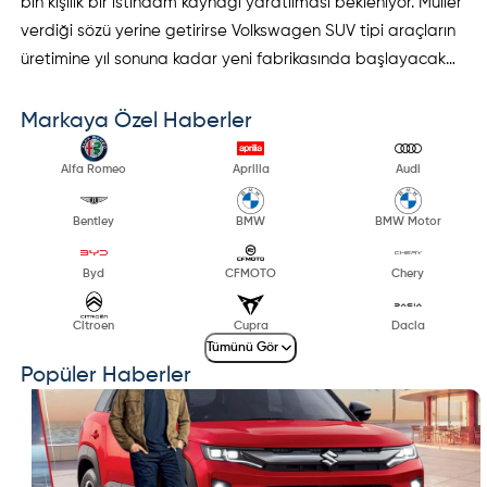
bin kişilik bir istihdam kaynağı yaratılması bekleniyor. Müller
verdiği sözü yerine getirirse Volkswagen SUV tipi araçların
üretimine yıl sonuna kadar yeni fabrikasında başlayacak…
Markaya Özel Haberler
Alfa Romeo
Aprilia
Audi
Bentley
BMW
BMW Motor
Byd
CFMOTO
Chery
Citroen
Cupra
Dacia
Tümünü Gör
Popüler Haberler