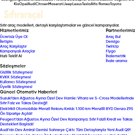
Kia
Opel
Audi
Citroen
Maserati
Jeep
Lexus
Tesla
Alfa Romeo
Toyota
Sıfır araç modelleri, detaylı karşılaştırmalar ve güncel kampanyalar.
Hizmetlerimiz
Partnerlerimiz
Ücretsiz Üye Ol
Araç Bul
İletişim
Dersigo
Araç Karşılaştır
TwinUp
Kampanyalı Araçlar
Fiygo
Hızlı Teklif Al
İhalemetrik
İhale arama
Sözleşmeler
Gizlilik Sözleşmesi
KVKK Sözleşmesi
Kullanıcı Sözleşmesi
Üyelik Sözleşmesi
Güncel Otomotiv Haberleri
Suzuki’den Ağustos Ayına Özel Dev Hamle: Vitara ve S-Cross Modellerinde
Sıfır Faiz ve Takas Desteği!
Elektrikli Otomobilde Menzil Rekoru Kırıldı: 1.100 km Menzilli BYD Denza Z9S
Ön Siparişe Açıldı!
Peugeot’dan Ağustos Ayına Özel Dev Kampanya: Sıfır Faizli Kredi ve Takas
Destekleri Başladı!
Audi’nin Dev Amiral Gemisi Sahneye Çıktı: Tüm Detaylarıyla Yeni Audi Q9!