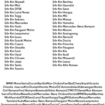
Sıfır Km
Skywell
Sıfır Km
Bentley
Sıfır Km
Mini
Sıfır Km
Hyundai
Sıfır Km
DFSK
Sıfır Km
Seat
Sıfır Km
Land Rover
Sıfır Km
Hongqı
Sıfır Km
Togg
Sıfır Km
MG
Sıfır Km
Subaru
Sıfır Km
Maxus
Sıfır Km
Mercedes
Sıfır Km
Yamaha
Sıfır Km
Yudo
Sıfır Km
Mercedes-Benz Kamyon
Sıfır Km
Peugeot Motor
Sıfır Km
Nissan
Sıfır Km
Leapmotor
Sıfır Km
Ssangyong
Sıfır Km
Isuzu
Sıfır Km
Renault
Sıfır Km
Suzuki Motor
Sıfır Km
Dacia
Sıfır Km
Cupra
Sıfır Km
Porsche
Sıfır Km
Gazelle
Sıfır Km
Peugeot
Sıfır Km
Ford
Sıfır Km
Kia
Sıfır Km
Opel
Sıfır Km
Audi
Sıfır Km
Citroen
Sıfır Km
Maserati
Sıfır Km
Jeep
Sıfır Km
Lexus
Sıfır Km
Tesla
Sıfır Km
Alfa Romeo
Sıfır Km
Toyota
BMW Motor
Setra
Ducati
Aprilia
Man Otobüs
Fest
Byd
Chery
Voyah
Scania
Omoda Jaecoo
Ktm
Triumph
Honda Motor
DS Automobiles
Volkswagen
Skoda
Daf Kamyon
Ford Kamyon
Kawasaki
Volvo Kamyon
CFMOTO
Seres
Man Kamyon
Iveco
Fiat
Volvo
Nieve
Suzuki
Mercedes-Benz Otobüs
Honda
BMW
Skywell
Bentley
Mini
Hyundai
DFSK
Seat
Land Rover
Hongqı
Togg
MG
Subaru
Maxus
Mercedes
Yamaha
Yudo
Mercedes-Benz Kamyon
Peugeot Motor
Nissan
Leapmotor
Ssangyong
Isuzu
Renault
Suzuki Motor
Dacia
Cupra
Porsche
Gazelle
Peugeot
Ford